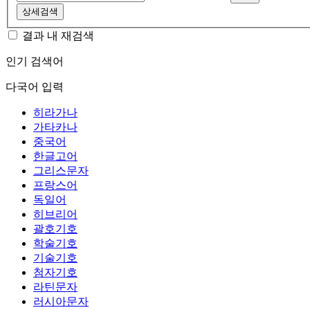
상세검색
결과 내 재검색
인기 검색어
다국어 입력
히라가나
가타카나
중국어
한글고어
그리스문자
프랑스어
독일어
히브리어
괄호기호
학술기호
기술기호
첨자기호
라틴문자
러시아문자