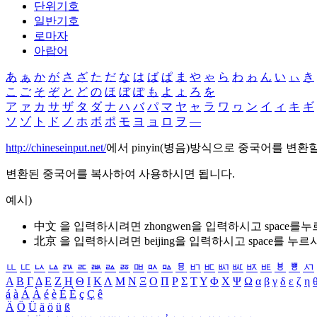
단위기호
일반기호
로마자
아랍어
あ
ぁ
か
が
さ
ざ
た
だ
な
は
ば
ぱ
ま
や
ゃ
ら
わ
ゎ
ん
い
ぃ
き
こ
ご
そ
ぞ
と
ど
の
ほ
ぼ
ぽ
も
よ
ょ
ろ
を
ア
ァ
カ
サ
ザ
タ
ダ
ナ
ハ
バ
パ
マ
ヤ
ャ
ラ
ワ
ヮ
ン
イ
ィ
キ
ギ
ソ
ゾ
ト
ド
ノ
ホ
ボ
ポ
モ
ヨ
ョ
ロ
ヲ
―
http://chineseinput.net/
에서 pinyin(병음)방식으로 중국어를 변환
변환된 중국어를 복사하여 사용하시면 됩니다.
예시)
中文 을 입력하시려면
zhongwen
을 입력하시고 space를
北京 을 입력하시려면
beijing
을 입력하시고 space를 누르
ㅥ
ㅦ
ㅧ
ㅨ
ㅩ
ㅪ
ㅫ
ㅬ
ㅭ
ㅮ
ㅯ
ㅰ
ㅱ
ㅲ
ㅳ
ㅴ
ㅵ
ㅶ
ㅷ
ㅸ
ㅹ
ㅺ
Α
Β
Γ
Δ
Ε
Ζ
Η
Θ
Ι
Κ
Λ
Μ
Ν
Ξ
Ο
Π
Ρ
Σ
Τ
Υ
Φ
Χ
Ψ
Ω
α
β
γ
δ
ε
ζ
η
á
à
Á
À
é
è
É
È
ç
Ç
ê
Ä
Ö
Ü
ä
ö
ü
ß