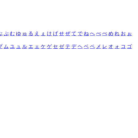
ぶ
ぷ
む
ゆ
ゅ
る
え
ぇ
け
げ
せ
ぜ
て
で
ね
へ
べ
ぺ
め
れ
お
ぉ
プ
ム
ユ
ュ
ル
エ
ェ
ケ
ゲ
セ
ゼ
テ
デ
ヘ
ベ
ペ
メ
レ
オ
ォ
コ
ゴ