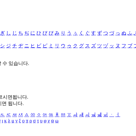
ぎ
し
じ
ち
ぢ
に
ひ
び
ぴ
み
り
う
ぅ
く
ぐ
す
ず
つ
づ
っ
ぬ
ふ
シ
ジ
チ
ヂ
ニ
ヒ
ビ
ピ
ミ
リ
ウ
ゥ
ク
グ
ス
ズ
ツ
ヅ
ッ
ヌ
フ
ブ
할 수 있습니다.
누르시면됩니다.
시면 됩니다.
ㅻ
ㅼ
ㅽ
ㅾ
ㅿ
ㆀ
ㆁ
ㆂ
ㆃ
ㆄ
ㆅ
ㆆ
ㆇ
ㆈ
ㆉ
ㆊ
ㆋ
ㆌ
ㆍ
ㆎ
θ
ι
κ
λ
μ
ν
ξ
ο
π
ρ
σ
τ
υ
φ
χ
ψ
ω