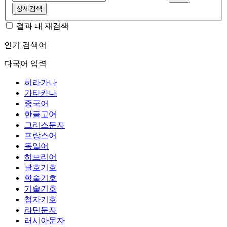
상세검색
결과 내 재검색
인기 검색어
다국어 입력
히라가나
가타카나
중국어
한글고어
그리스문자
프랑스어
독일어
히브리어
괄호기호
학술기호
기술기호
첨자기호
라틴문자
러시아문자