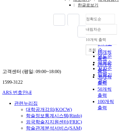
한글로보기
정확도순
내림차순
정확도
순
10개씩 출력
내림차순
인기도
순
조회
10개씩
연도순
출력
제목순
20개씩
저자순
출력
고객센터 (평일: 09:00~18:00)
발행기
30개씩
관순
1599-3122
출력
50개씩
ARS 번호안내
출력
100개씩
관련누리집
출력
대학공개강의(KOCW)
학술정보통계시스템(Rinfo)
외국학술지지원센터(FRIC)
학술관계분석서비스(SAM)