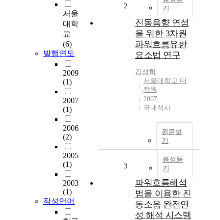
2
기
서울
진동음향 연성
대학
을 위한 3차원
교
파워흐름유한
(6)
발행연도
요소법 연구
김성희
2009
서울대학교 대
(1)
학원
2007
2007
국내석사
(1)
2006
원문보
(2)
기
2005
음성듣
(1)
3
기
파워흐름해석
2003
(1)
법을 이용한 진
작성언어
동소음 완전연
성 해석 시스템