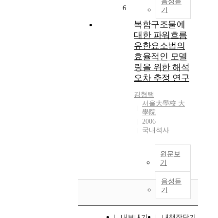
음성듣
6
기
복합구조물에
대한 파워흐름
유한요소법의
효율적인 모델
링을 위한 해석
오차 추정 연구
김형택
서울大學校 大
學院
2006
국내석사
원문보
기
음성듣
기
내보내기
내책장담기