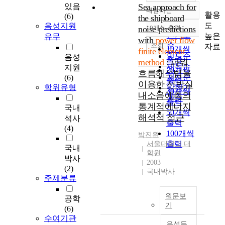
있음
Sea approach for
내림차순
정확도
활용
(6)
the shipboard
순
도
음성지원
noise predictions
10개씩 출력
내림차순
인기도
높은
유무
with
power flow
순
조회
자료
10개씩
finite element
연도순
음성
출력
method
: 파워
제목순
지원
20개씩
흐름해석법을
저자순
(6)
출력
이용한 선박실
학위유형
발행기
30개씩
내소음예측의
관순
출력
통계적에너지
국내
50개씩
해석적 접근
석사
출력
(4)
100개씩
박진원
출력
서울대학교 대
국내
학원
박사
2003
(2)
국내박사
주제분류
원문보
공학
기
(6)
수여기관
음성듣