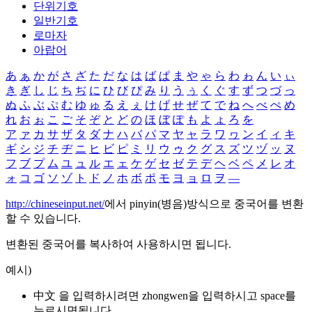
단위기호
일반기호
로마자
아랍어
あ
ぁ
か
が
さ
ざ
た
だ
な
は
ば
ぱ
ま
や
ゃ
ら
わ
ゎ
ん
い
ぃ
き
ぎ
し
じ
ち
ぢ
に
ひ
び
ぴ
み
り
う
ぅ
く
ぐ
す
ず
つ
づ
っ
ぬ
ふ
ぶ
ぷ
む
ゆ
ゅ
る
え
ぇ
け
げ
せ
ぜ
て
で
ね
へ
べ
ぺ
め
れ
お
ぉ
こ
ご
そ
ぞ
と
ど
の
ほ
ぼ
ぽ
も
よ
ょ
ろ
を
ア
ァ
カ
サ
ザ
タ
ダ
ナ
ハ
バ
パ
マ
ヤ
ャ
ラ
ワ
ヮ
ン
イ
ィ
キ
ギ
シ
ジ
チ
ヂ
ニ
ヒ
ビ
ピ
ミ
リ
ウ
ゥ
ク
グ
ス
ズ
ツ
ヅ
ッ
ヌ
フ
ブ
プ
ム
ユ
ュ
ル
エ
ェ
ケ
ゲ
セ
ゼ
テ
デ
ヘ
ベ
ペ
メ
レ
オ
ォ
コ
ゴ
ソ
ゾ
ト
ド
ノ
ホ
ボ
ポ
モ
ヨ
ョ
ロ
ヲ
―
http://chineseinput.net/
에서 pinyin(병음)방식으로 중국어를 변환
할 수 있습니다.
변환된 중국어를 복사하여 사용하시면 됩니다.
예시)
中文 을 입력하시려면
zhongwen
을 입력하시고 space를
누르시면됩니다.