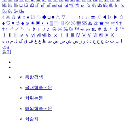
㎒
㎓
㎔
Ω
㏀
㏁
㎊
㎋
㎌
㏖
㏅
㎭
㎮
㎯
㏛
㎩
㎪
㎫
㎬
㏝
㏐
㏓
㏃
㏉
㏜
㏆
§
※
☆
★
○
●
◎
◇
◆
□
■
△
▽
→
←
↑
↓
↔
〓
◁
◀
▷
▶
♤
♠
♡
♥
♧
♣
⊙
◈
▣
◐
◑
▒
▤
▥
▨
▧
▦
▩
♨
☏
☎
☜
☞
¶
†
‡
↕
↗
↙
↖
↘
♭
♩
♪
♬
㉿
㈜
№
㏇
™
㏂
㏘
℡
＃
＆
＊
＠
ª
º
ⅰ
ⅱ
ⅲ
ⅳ
ⅴ
ⅵ
ⅶ
ⅷ
ⅸ
ⅹ
Ⅰ
Ⅱ
Ⅲ
Ⅳ
Ⅴ
Ⅵ
Ⅶ
Ⅷ
Ⅸ
Ⅹ
ه
ن
م
ل
ک
ق
ف
غ
ع
ظ
ط
ض
ص
ش
س
ز
ر
ذ
د
خ
ح
ج
ث
ت
ب
ا
ی
و
닫기
통합검색
국내학술논문
학위논문
해외학술논문
학술지