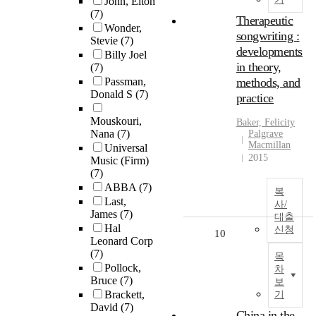
John, Elton
(7)
Therapeutic
Wonder,
songwriting :
Stevie
(7)
developments
Billy Joel
in theory,
(7)
Passman,
methods, and
Donald S
(7)
practice
Mouskouri,
Baker, Felicity
Nana
(7)
Palgrave
Macmillan
Universal
2015
Music (Firm)
(7)
ABBA
(7)
복
Last,
사/
James
(7)
대출
Hal
신청
10
Leonard Corp
(7)
목
Pollock,
차
Bruce
(7)
보
Brackett,
기
David
(7)
China in the