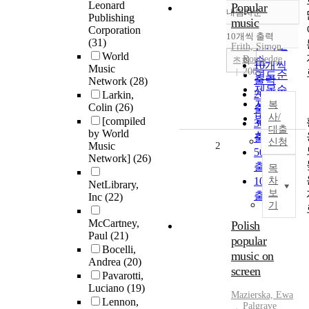
Leonard
Popular
내림차순
정확도
Publishing
music
Corporation
순
10개씩 출력
내림차순
(31)
인기도
Frith, Simon
World
Routledge
순
조회
10개씩
Music
2004
연도순
출력
Network
(28)
제목순
20개씩
Larkin,
저자순
복
Colin
(26)
출력
사/
발행기
[compiled
30개씩
대출
관순
by World
출력
신청
Music
2
50개씩
Network]
(26)
출력
목
100개씩
차
NetLibrary,
보
출력
Inc
(22)
기
McCartney,
Polish
Paul
(21)
popular
Bocelli,
music on
Andrea
(20)
screen
Pavarotti,
Luciano
(19)
Mazierska, Ewa
Lennon,
Palgrave