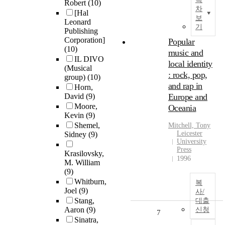
Robert
(10)
차
[Hal
보
Leonard
기
Publishing
Corporation]
Popular
(10)
music and
IL DIVO
local identity
(Musical
: rock, pop,
group)
(10)
and rap in
Horn,
David
(9)
Europe and
Moore,
Oceania
Kevin
(9)
Shemel,
Mitchell, Tony
Leicester
Sidney
(9)
University
Press
Krasilovsky,
1996
M. William
(9)
Whitburn,
복
Joel
(9)
사/
Stang,
대출
Aaron
(9)
신청
7
Sinatra,