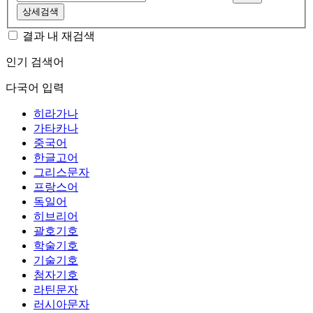
상세검색
결과 내 재검색
인기 검색어
다국어 입력
히라가나
가타카나
중국어
한글고어
그리스문자
프랑스어
독일어
히브리어
괄호기호
학술기호
기술기호
첨자기호
라틴문자
러시아문자