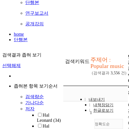
단행본
연구보고서
공개강의
home
단행본
검색결과 좁혀 보기
주제어 :
검색키워드
Popular music
선택해제
(검색결과
3,556
건)
좁혀본 항목 보기순서
검색량순
내보내기
가나다순
내책장담기
저자
한글로보기
1
Hal
Leonard
(34)
정확도순
Hal