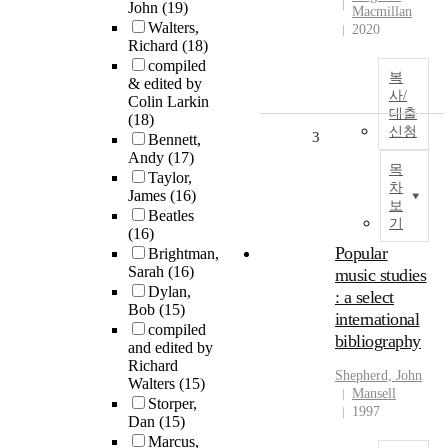
John
(19)
Macmillan
Walters,
2020
Richard
(18)
compiled
복
& edited by
사/
Colin Larkin
대출
(18)
신청
3
Bennett,
Andy
(17)
목
Taylor,
차
James
(16)
보
Beatles
기
(16)
Popular
Brightman,
Sarah
(16)
music studies
Dylan,
: a select
Bob
(15)
international
compiled
bibliography
and edited by
Richard
Shepherd, John
Walters
(15)
Mansell
Storper,
1997
Dan
(15)
Marcus,