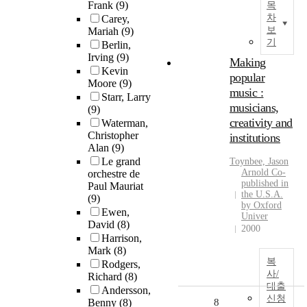
Frank
(9)
목
차
Carey,
보
Mariah
(9)
기
Berlin,
Irving
(9)
Making
Kevin
popular
Moore
(9)
music :
Starr, Larry
musicians,
(9)
creativity and
Waterman,
Christopher
institutions
Alan
(9)
Le grand
Toynbee, Jason
Arnold Co-
orchestre de
published in
Paul Mauriat
the U.S.A.
(9)
by Oxford
Ewen,
Univer
David
(8)
2000
Harrison,
Mark
(8)
복
Rodgers,
사/
Richard
(8)
대출
Andersson,
신청
Benny
(8)
8