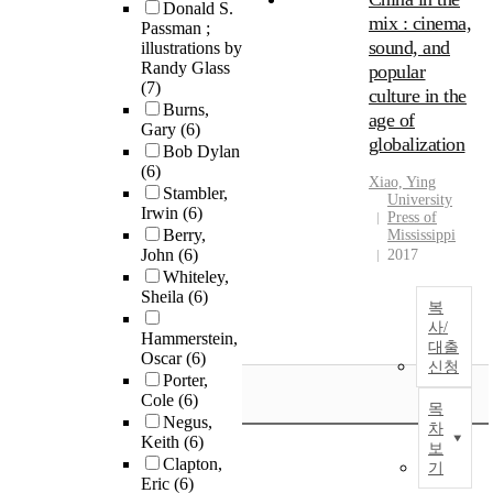
Donald S.
mix : cinema,
Passman ;
sound, and
illustrations by
Randy Glass
popular
(7)
culture in the
Burns,
age of
Gary
(6)
globalization
Bob Dylan
(6)
Xiao, Ying
Stambler,
University
Irwin
(6)
Press of
Berry,
Mississippi
John
(6)
2017
Whiteley,
Sheila
(6)
복
사/
Hammerstein,
대출
Oscar
(6)
신청
Porter,
Cole
(6)
목
Negus,
차
Keith
(6)
보
Clapton,
기
Eric
(6)