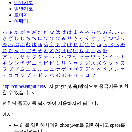
단위기호
일반기호
로마자
아랍어
あ
ぁ
か
が
さ
ざ
た
だ
な
は
ば
ぱ
ま
や
ゃ
ら
わ
ゎ
ん
い
ぃ
き
ぎ
し
じ
ち
ぢ
に
ひ
び
ぴ
み
り
う
ぅ
く
ぐ
す
ず
つ
づ
っ
ぬ
ふ
ぶ
ぷ
む
ゆ
ゅ
る
え
ぇ
け
げ
せ
ぜ
て
で
ね
へ
べ
ぺ
め
れ
お
ぉ
こ
ご
そ
ぞ
と
ど
の
ほ
ぼ
ぽ
も
よ
ょ
ろ
を
ア
ァ
カ
サ
ザ
タ
ダ
ナ
ハ
バ
パ
マ
ヤ
ャ
ラ
ワ
ヮ
ン
イ
ィ
キ
ギ
シ
ジ
チ
ヂ
ニ
ヒ
ビ
ピ
ミ
リ
ウ
ゥ
ク
グ
ス
ズ
ツ
ヅ
ッ
ヌ
フ
ブ
プ
ム
ユ
ュ
ル
エ
ェ
ケ
ゲ
セ
ゼ
テ
デ
ヘ
ベ
ペ
メ
レ
オ
ォ
コ
ゴ
ソ
ゾ
ト
ド
ノ
ホ
ボ
ポ
モ
ヨ
ョ
ロ
ヲ
―
http://chineseinput.net/
에서 pinyin(병음)방식으로 중국어를 변환
할 수 있습니다.
변환된 중국어를 복사하여 사용하시면 됩니다.
예시)
中文 을 입력하시려면
zhongwen
을 입력하시고 space를
누르시면됩니다.