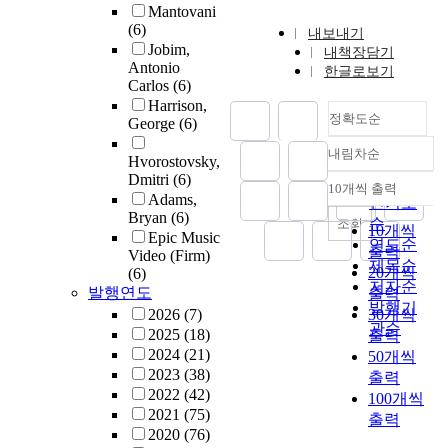
Mantovani
(6)
내보내기
Jobim,
내책장담기
Antonio
한글로보기
Carlos
(6)
Harrison,
정확도순
George
(6)
내림차순
정확도
Hvorostovsky,
Dmitri
(6)
순
10개씩 출력
내림차순
Adams,
인기도
Bryan
(6)
순
조회
10개씩
Epic Music
연도순
출력
Video (Firm)
제목순
20개씩
(6)
저자순
발행연도
출력
발행기
2026
(7)
30개씩
관순
2025
(18)
출력
2024
(21)
50개씩
2023
(38)
출력
2022
(42)
100개씩
2021
(75)
출력
2020
(76)