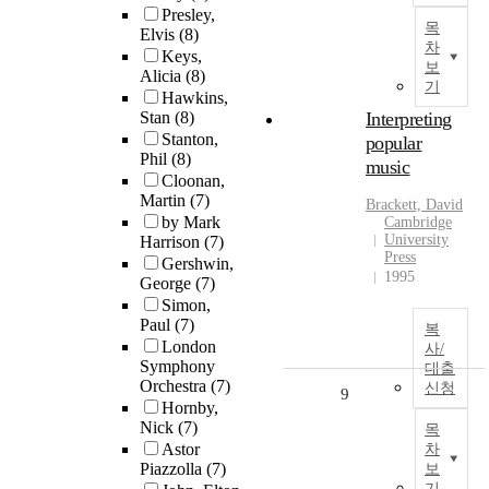
Presley,
목
Elvis
(8)
차
Keys,
보
Alicia
(8)
기
Hawkins,
Stan
(8)
Interpreting
Stanton,
popular
Phil
(8)
music
Cloonan,
Martin
(7)
Brackett, David
by Mark
Cambridge
University
Harrison
(7)
Press
Gershwin,
1995
George
(7)
Simon,
Paul
(7)
복
London
사/
Symphony
대출
Orchestra
(7)
신청
9
Hornby,
Nick
(7)
목
Astor
차
Piazzolla
(7)
보
기