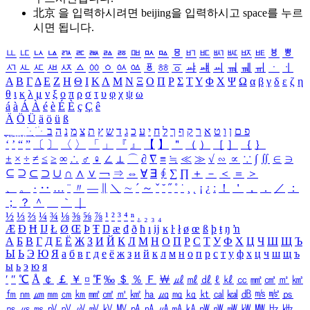
北京 을 입력하시려면
beijing
을 입력하시고 space를 누르
시면 됩니다.
ㅥ
ㅦ
ㅧ
ㅨ
ㅩ
ㅪ
ㅫ
ㅬ
ㅭ
ㅮ
ㅯ
ㅰ
ㅱ
ㅲ
ㅳ
ㅴ
ㅵ
ㅶ
ㅷ
ㅸ
ㅹ
ㅺ
ㅻ
ㅼ
ㅽ
ㅾ
ㅿ
ㆀ
ㆁ
ㆂ
ㆃ
ㆄ
ㆅ
ㆆ
ㆇ
ㆈ
ㆉ
ㆊ
ㆋ
ㆌ
ㆍ
ㆎ
Α
Β
Γ
Δ
Ε
Ζ
Η
Θ
Ι
Κ
Λ
Μ
Ν
Ξ
Ο
Π
Ρ
Σ
Τ
Υ
Φ
Χ
Ψ
Ω
α
β
γ
δ
ε
ζ
η
θ
ι
κ
λ
μ
ν
ξ
ο
π
ρ
σ
τ
υ
φ
χ
ψ
ω
á
à
Á
À
é
è
É
È
ç
Ç
ê
Ä
Ö
Ü
ä
ö
ü
ß
ְ
ֳ
ֲ
ֱ
ָ
ַ
ֵ
ֶ
ִ
ֹ
ּ
ֻ
ׂ
ׁ
ּ
ב
ה
נ
מ
צ
ת
ץ
ש
ד
ג
כ
ע
י
ח
ל
ך
ף
ק
ר
א
ט
ו
ן
ם
פ
‘
’
“
”
〔
〕
〈
〉
「
」
『
』
【
】
＂
（
）
［
］
｛
｝
±
×
÷
≠
≤
≥
∞
∴
♂
♀
∠
⊥
⌒
∂
∇
≡
≒
≪
≫
√
∽
∝
∵
∫
∬
∈
∋
⊆
⊇
⊂
⊃
∪
∩
∧
∨
￢
⇒
⇔
∀
∃
∮
∑
∏
＋
－
＜
＝
＞
、
。
·
‥
…
¨
〃
―
∥
＼
∼
´
～
ˇ
˘
˝
˚
˙
¸
˛
¡
¿
ː
！
＇
，
．
／
：
；
？
＾
＿
｀
｜
½
⅓
⅔
¼
¾
⅛
⅜
⅝
⅞
¹
²
³
⁴
ⁿ
₁
₂
₃
₄
Æ
Ð
Ħ
Ĳ
Ł
Ø
Œ
Þ
Ŧ
Ŋ
æ
đ
ð
ħ
ı
ĳ
ĸ
ŀ
ł
ø
œ
ß
þ
ŧ
ŋ
ŉ
А
Б
В
Г
Д
Е
Ё
Ж
З
И
Й
К
Л
М
Н
О
П
Р
С
Т
У
Ф
Х
Ц
Ч
Ш
Щ
Ъ
Ы
Ь
Э
Ю
Я
а
б
в
г
д
е
ё
ж
з
и
й
к
л
м
н
о
п
р
с
т
у
ф
х
ц
ч
ш
щ
ъ
ы
ь
э
ю
я
′
″
℃
Å
￠
￡
￥
¤
℉
‰
＄
％
Ｆ
￦
㎕
㎖
㎗
ℓ
㎘
㏄
㎣
㎤
㎥
㎦
㎙
㎚
㎛
㎜
㎝
㎞
㎟
㎠
㎡
㎢
㏊
㎍
㎎
㎏
㏏
㎈
㎉
㏈
㎧
㎨
㎰
㎱
㎲
㎳
㎴
㎵
㎶
㎷
㎸
㎹
㎀
㎁
㎂
㎃
㎄
㎺
㎻
㎽
㎾
㎿
㎐
㎑