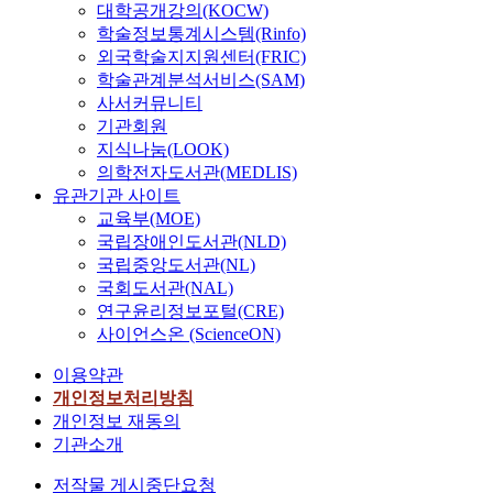
대학공개강의(KOCW)
학술정보통계시스템(Rinfo)
외국학술지지원센터(FRIC)
학술관계분석서비스(SAM)
사서커뮤니티
기관회원
지식나눔(LOOK)
의학전자도서관(MEDLIS)
유관기관 사이트
교육부(MOE)
국립장애인도서관(NLD)
국립중앙도서관(NL)
국회도서관(NAL)
연구윤리정보포털(CRE)
사이언스온 (ScienceON)
이용약관
개인정보처리방침
개인정보 재동의
기관소개
저작물 게시중단요청