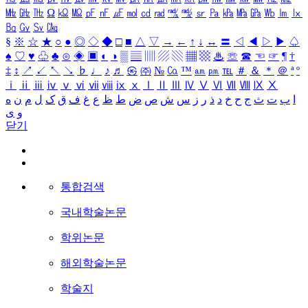
㎒
㎓
㎔
Ω
㏀
㏁
㎊
㎋
㎌
㏖
㏅
㎭
㎮
㎯
㏛
㎩
㎪
㎫
㎬
㏝
㏐
㏓
㏃
㏉
㏜
㏆
§
※
☆
★
○
●
◎
◇
◆
□
■
△
▽
→
←
↑
↓
↔
〓
◁
◀
▷
▶
♤
♠
♡
♥
♧
♣
⊙
◈
▣
◐
◑
▒
▤
▥
▨
▧
▦
▩
♨
☏
☎
☜
☞
¶
†
‡
↕
↗
↙
↖
↘
♭
♩
♪
♬
㉿
㈜
№
㏇
™
㏂
㏘
℡
＃
＆
＊
＠
ª
º
ⅰ
ⅱ
ⅲ
ⅳ
ⅴ
ⅵ
ⅶ
ⅷ
ⅸ
ⅹ
Ⅰ
Ⅱ
Ⅲ
Ⅳ
Ⅴ
Ⅵ
Ⅶ
Ⅷ
Ⅸ
Ⅹ
ا
ب
ت
ث
ج
ح
خ
د
ذ
ر
ز
س
ش
ص
ض
ط
ظ
ع
غ
ف
ق
ک
ل
م
ن
ه
و
ی
닫기
통합검색
국내학술논문
학위논문
해외학술논문
학술지