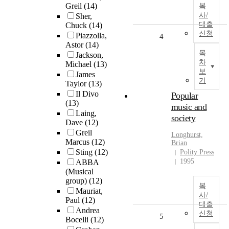
Greil
(14)
복
사/
Sher,
대출
Chuck
(14)
신청
Piazzolla,
4
Astor
(14)
목
Jackson,
차
Michael
(13)
보
James
기
Taylor
(13)
Il Divo
Popular
(13)
music and
Laing,
society
Dave
(12)
Greil
Longhurst,
Marcus
(12)
Brian
Sting
(12)
Polity Press
1995
ABBA
(Musical
group)
(12)
복
Mauriat,
사/
Paul
(12)
대출
Andrea
신청
5
Bocelli
(12)