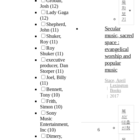
Groban,
목
Josh
(12)
차
Lady Gaga
보
(12)
기
Shepherd,
Secular
John
(11)
music, sacred
Shuker,
Roy
(11)
space :
Roy
evangelical
Shuker
(11)
worship and
executive
popular
producer, Dan
music
Storper
(11)
Joel, Billy
Stace, April
(11)
Lexington
Bennett,
Books
Tony
(10)
2017
Frith,
Simon
(10)
복
Sony
사/
Music
대출
Entertainment,
신청
Inc
(10)
6
Dimery,
목