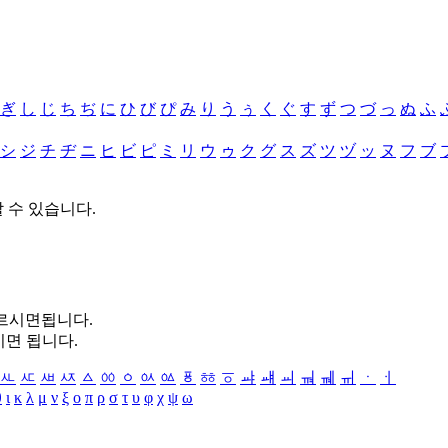
ぎ
し
じ
ち
ぢ
に
ひ
び
ぴ
み
り
う
ぅ
く
ぐ
す
ず
つ
づ
っ
ぬ
ふ
シ
ジ
チ
ヂ
ニ
ヒ
ビ
ピ
ミ
リ
ウ
ゥ
ク
グ
ス
ズ
ツ
ヅ
ッ
ヌ
フ
ブ
할 수 있습니다.
누르시면됩니다.
시면 됩니다.
ㅻ
ㅼ
ㅽ
ㅾ
ㅿ
ㆀ
ㆁ
ㆂ
ㆃ
ㆄ
ㆅ
ㆆ
ㆇ
ㆈ
ㆉ
ㆊ
ㆋ
ㆌ
ㆍ
ㆎ
θ
ι
κ
λ
μ
ν
ξ
ο
π
ρ
σ
τ
υ
φ
χ
ψ
ω