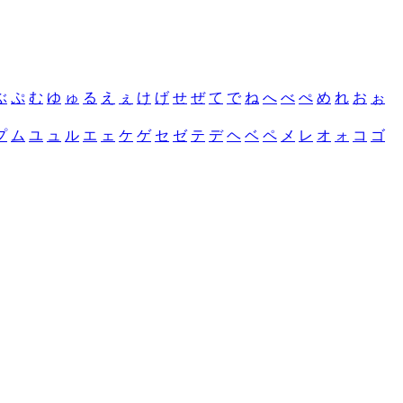
ぶ
ぷ
む
ゆ
ゅ
る
え
ぇ
け
げ
せ
ぜ
て
で
ね
へ
べ
ぺ
め
れ
お
ぉ
プ
ム
ユ
ュ
ル
エ
ェ
ケ
ゲ
セ
ゼ
テ
デ
ヘ
ベ
ペ
メ
レ
オ
ォ
コ
ゴ