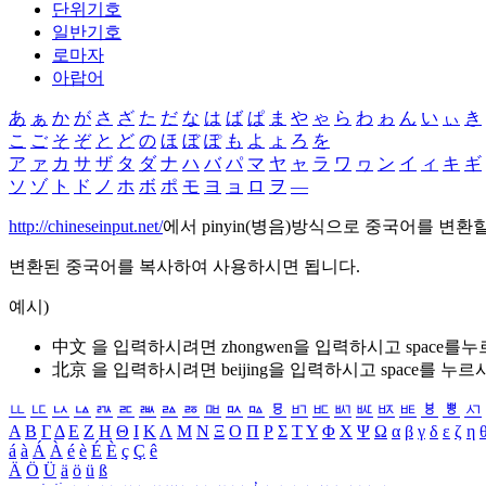
단위기호
일반기호
로마자
아랍어
あ
ぁ
か
が
さ
ざ
た
だ
な
は
ば
ぱ
ま
や
ゃ
ら
わ
ゎ
ん
い
ぃ
き
こ
ご
そ
ぞ
と
ど
の
ほ
ぼ
ぽ
も
よ
ょ
ろ
を
ア
ァ
カ
サ
ザ
タ
ダ
ナ
ハ
バ
パ
マ
ヤ
ャ
ラ
ワ
ヮ
ン
イ
ィ
キ
ギ
ソ
ゾ
ト
ド
ノ
ホ
ボ
ポ
モ
ヨ
ョ
ロ
ヲ
―
http://chineseinput.net/
에서 pinyin(병음)방식으로 중국어를 변환
변환된 중국어를 복사하여 사용하시면 됩니다.
예시)
中文 을 입력하시려면
zhongwen
을 입력하시고 space를
北京 을 입력하시려면
beijing
을 입력하시고 space를 누르
ㅥ
ㅦ
ㅧ
ㅨ
ㅩ
ㅪ
ㅫ
ㅬ
ㅭ
ㅮ
ㅯ
ㅰ
ㅱ
ㅲ
ㅳ
ㅴ
ㅵ
ㅶ
ㅷ
ㅸ
ㅹ
ㅺ
Α
Β
Γ
Δ
Ε
Ζ
Η
Θ
Ι
Κ
Λ
Μ
Ν
Ξ
Ο
Π
Ρ
Σ
Τ
Υ
Φ
Χ
Ψ
Ω
α
β
γ
δ
ε
ζ
η
á
à
Á
À
é
è
É
È
ç
Ç
ê
Ä
Ö
Ü
ä
ö
ü
ß