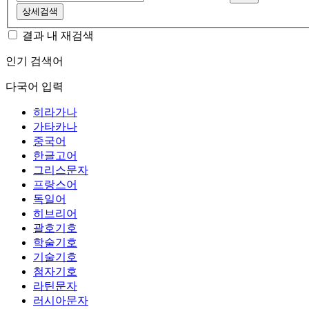
상세검색
결과 내 재검색
인기 검색어
다국어 입력
히라가나
가타카나
중국어
한글고어
그리스문자
프랑스어
독일어
히브리어
괄호기호
학술기호
기술기호
첨자기호
라틴문자
러시아문자