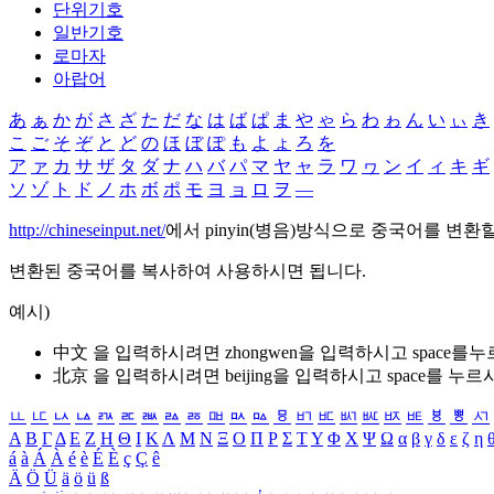
단위기호
일반기호
로마자
아랍어
あ
ぁ
か
が
さ
ざ
た
だ
な
は
ば
ぱ
ま
や
ゃ
ら
わ
ゎ
ん
い
ぃ
き
こ
ご
そ
ぞ
と
ど
の
ほ
ぼ
ぽ
も
よ
ょ
ろ
を
ア
ァ
カ
サ
ザ
タ
ダ
ナ
ハ
バ
パ
マ
ヤ
ャ
ラ
ワ
ヮ
ン
イ
ィ
キ
ギ
ソ
ゾ
ト
ド
ノ
ホ
ボ
ポ
モ
ヨ
ョ
ロ
ヲ
―
http://chineseinput.net/
에서 pinyin(병음)방식으로 중국어를 변환
변환된 중국어를 복사하여 사용하시면 됩니다.
예시)
中文 을 입력하시려면
zhongwen
을 입력하시고 space를
北京 을 입력하시려면
beijing
을 입력하시고 space를 누르
ㅥ
ㅦ
ㅧ
ㅨ
ㅩ
ㅪ
ㅫ
ㅬ
ㅭ
ㅮ
ㅯ
ㅰ
ㅱ
ㅲ
ㅳ
ㅴ
ㅵ
ㅶ
ㅷ
ㅸ
ㅹ
ㅺ
Α
Β
Γ
Δ
Ε
Ζ
Η
Θ
Ι
Κ
Λ
Μ
Ν
Ξ
Ο
Π
Ρ
Σ
Τ
Υ
Φ
Χ
Ψ
Ω
α
β
γ
δ
ε
ζ
η
á
à
Á
À
é
è
É
È
ç
Ç
ê
Ä
Ö
Ü
ä
ö
ü
ß