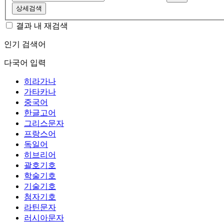
상세검색
결과 내 재검색
인기 검색어
다국어 입력
히라가나
가타카나
중국어
한글고어
그리스문자
프랑스어
독일어
히브리어
괄호기호
학술기호
기술기호
첨자기호
라틴문자
러시아문자