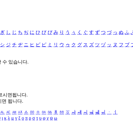
ぎ
し
じ
ち
ぢ
に
ひ
び
ぴ
み
り
う
ぅ
く
ぐ
す
ず
つ
づ
っ
ぬ
ふ
シ
ジ
チ
ヂ
ニ
ヒ
ビ
ピ
ミ
リ
ウ
ゥ
ク
グ
ス
ズ
ツ
ヅ
ッ
ヌ
フ
ブ
할 수 있습니다.
누르시면됩니다.
시면 됩니다.
ㅻ
ㅼ
ㅽ
ㅾ
ㅿ
ㆀ
ㆁ
ㆂ
ㆃ
ㆄ
ㆅ
ㆆ
ㆇ
ㆈ
ㆉ
ㆊ
ㆋ
ㆌ
ㆍ
ㆎ
θ
ι
κ
λ
μ
ν
ξ
ο
π
ρ
σ
τ
υ
φ
χ
ψ
ω