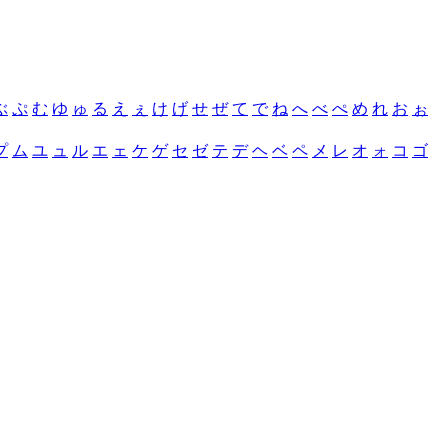
ぶ
ぷ
む
ゆ
ゅ
る
え
ぇ
け
げ
せ
ぜ
て
で
ね
へ
べ
ぺ
め
れ
お
ぉ
プ
ム
ユ
ュ
ル
エ
ェ
ケ
ゲ
セ
ゼ
テ
デ
ヘ
ベ
ペ
メ
レ
オ
ォ
コ
ゴ