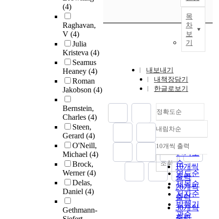
(4)
목
Raghavan,
차
V
(4)
보
기
Julia
Kristeva
(4)
Seamus
내보내기
Heaney
(4)
내책장담기
Roman
한글로보기
Jakobson
(4)
Bernstein,
정확도순
Charles
(4)
Steen,
내림차순
정확도
Gerard
(4)
순
O'Neill,
10개씩 출력
내림차순
인기도
Michael
(4)
순
조회
Brock,
10개씩
Werner
(4)
연도순
출력
Delas,
제목순
20개씩
Daniel
(4)
저자순
출력
발행기
30개씩
Gethmann-
관순
출력
Siefert,