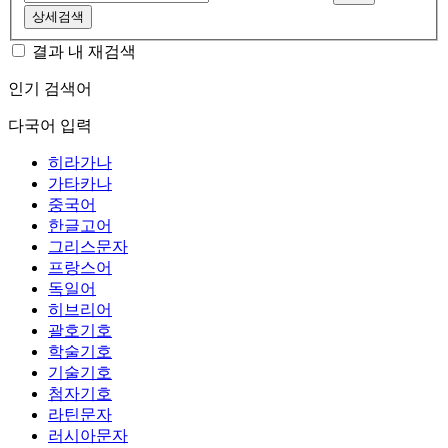
상세검색
결과 내 재검색
인기 검색어
다국어 입력
히라가나
가타카나
중국어
한글고어
그리스문자
프랑스어
독일어
히브리어
괄호기호
학술기호
기술기호
첨자기호
라틴문자
러시아문자