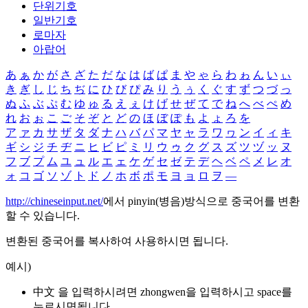
단위기호
일반기호
로마자
아랍어
あ
ぁ
か
が
さ
ざ
た
だ
な
は
ば
ぱ
ま
や
ゃ
ら
わ
ゎ
ん
い
ぃ
き
ぎ
し
じ
ち
ぢ
に
ひ
び
ぴ
み
り
う
ぅ
く
ぐ
す
ず
つ
づ
っ
ぬ
ふ
ぶ
ぷ
む
ゆ
ゅ
る
え
ぇ
け
げ
せ
ぜ
て
で
ね
へ
べ
ぺ
め
れ
お
ぉ
こ
ご
そ
ぞ
と
ど
の
ほ
ぼ
ぽ
も
よ
ょ
ろ
を
ア
ァ
カ
サ
ザ
タ
ダ
ナ
ハ
バ
パ
マ
ヤ
ャ
ラ
ワ
ヮ
ン
イ
ィ
キ
ギ
シ
ジ
チ
ヂ
ニ
ヒ
ビ
ピ
ミ
リ
ウ
ゥ
ク
グ
ス
ズ
ツ
ヅ
ッ
ヌ
フ
ブ
プ
ム
ユ
ュ
ル
エ
ェ
ケ
ゲ
セ
ゼ
テ
デ
ヘ
ベ
ペ
メ
レ
オ
ォ
コ
ゴ
ソ
ゾ
ト
ド
ノ
ホ
ボ
ポ
モ
ヨ
ョ
ロ
ヲ
―
http://chineseinput.net/
에서 pinyin(병음)방식으로 중국어를 변환
할 수 있습니다.
변환된 중국어를 복사하여 사용하시면 됩니다.
예시)
中文 을 입력하시려면
zhongwen
을 입력하시고 space를
누르시면됩니다.