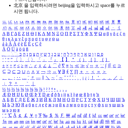
北京 을 입력하시려면
beijing
을 입력하시고 space를 누르
시면 됩니다.
ㅥ
ㅦ
ㅧ
ㅨ
ㅩ
ㅪ
ㅫ
ㅬ
ㅭ
ㅮ
ㅯ
ㅰ
ㅱ
ㅲ
ㅳ
ㅴ
ㅵ
ㅶ
ㅷ
ㅸ
ㅹ
ㅺ
ㅻ
ㅼ
ㅽ
ㅾ
ㅿ
ㆀ
ㆁ
ㆂ
ㆃ
ㆄ
ㆅ
ㆆ
ㆇ
ㆈ
ㆉ
ㆊ
ㆋ
ㆌ
ㆍ
ㆎ
Α
Β
Γ
Δ
Ε
Ζ
Η
Θ
Ι
Κ
Λ
Μ
Ν
Ξ
Ο
Π
Ρ
Σ
Τ
Υ
Φ
Χ
Ψ
Ω
α
β
γ
δ
ε
ζ
η
θ
ι
κ
λ
μ
ν
ξ
ο
π
ρ
σ
τ
υ
φ
χ
ψ
ω
á
à
Á
À
é
è
É
È
ç
Ç
ê
Ä
Ö
Ü
ä
ö
ü
ß
ְ
ֳ
ֲ
ֱ
ָ
ַ
ֵ
ֶ
ִ
ֹ
ּ
ֻ
ׂ
ׁ
ּ
ב
ה
נ
מ
צ
ת
ץ
ש
ד
ג
כ
ע
י
ח
ל
ך
ף
ק
ר
א
ט
ו
ן
ם
פ
‘
’
“
”
〔
〕
〈
〉
「
」
『
』
【
】
＂
（
）
［
］
｛
｝
±
×
÷
≠
≤
≥
∞
∴
♂
♀
∠
⊥
⌒
∂
∇
≡
≒
≪
≫
√
∽
∝
∵
∫
∬
∈
∋
⊆
⊇
⊂
⊃
∪
∩
∧
∨
￢
⇒
⇔
∀
∃
∮
∑
∏
＋
－
＜
＝
＞
、
。
·
‥
…
¨
〃
―
∥
＼
∼
´
～
ˇ
˘
˝
˚
˙
¸
˛
¡
¿
ː
！
＇
，
．
／
：
；
？
＾
＿
｀
｜
½
⅓
⅔
¼
¾
⅛
⅜
⅝
⅞
¹
²
³
⁴
ⁿ
₁
₂
₃
₄
Æ
Ð
Ħ
Ĳ
Ł
Ø
Œ
Þ
Ŧ
Ŋ
æ
đ
ð
ħ
ı
ĳ
ĸ
ŀ
ł
ø
œ
ß
þ
ŧ
ŋ
ŉ
А
Б
В
Г
Д
Е
Ё
Ж
З
И
Й
К
Л
М
Н
О
П
Р
С
Т
У
Ф
Х
Ц
Ч
Ш
Щ
Ъ
Ы
Ь
Э
Ю
Я
а
б
в
г
д
е
ё
ж
з
и
й
к
л
м
н
о
п
р
с
т
у
ф
х
ц
ч
ш
щ
ъ
ы
ь
э
ю
я
′
″
℃
Å
￠
￡
￥
¤
℉
‰
＄
％
Ｆ
￦
㎕
㎖
㎗
ℓ
㎘
㏄
㎣
㎤
㎥
㎦
㎙
㎚
㎛
㎜
㎝
㎞
㎟
㎠
㎡
㎢
㏊
㎍
㎎
㎏
㏏
㎈
㎉
㏈
㎧
㎨
㎰
㎱
㎲
㎳
㎴
㎵
㎶
㎷
㎸
㎹
㎀
㎁
㎂
㎃
㎄
㎺
㎻
㎽
㎾
㎿
㎐
㎑