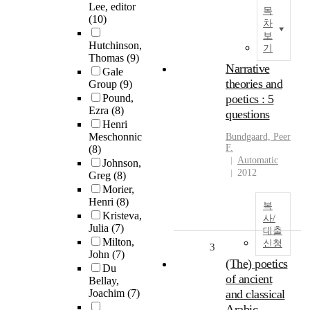
Lee, editor
목
(10)
차
보
Hutchinson,
기
Thomas
(9)
Narrative
Gale
theories and
Group
(9)
Pound,
poetics : 5
Ezra
(8)
questions
Henri
Meschonnic
Bundgaard, Peer
F.
(8)
Automatic
Johnson,
2012
Greg
(8)
Morier,
Henri
(8)
복
Kristeva,
사/
Julia
(7)
대출
Milton,
신청
3
John
(7)
(The) poetics
Du
of ancient
Bellay,
Joachim
(7)
and classical
Arabic