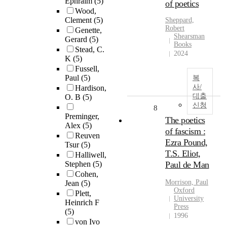
Ephraim
(5)
of poetics
Wood,
Clement
(5)
Sheppard,
Robert
Genette,
Shearsman
Gerard
(5)
Books
Stead, C.
2024
K
(5)
Fussell,
Paul
(5)
복
사/
Hardison,
대출
O. B
(5)
신청
8
Preminger,
The poetics
Alex
(5)
of fascism :
Reuven
Ezra Pound,
Tsur
(5)
T.S. Eliot,
Halliwell,
Stephen
(5)
Paul de Man
Cohen,
Morrison, Paul
Jean
(5)
Oxford
Plett,
University
Heinrich F
Press
(5)
1996
von Ivo