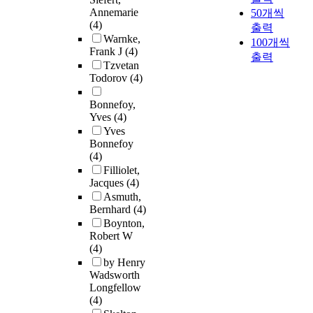
Annemarie
50개씩
(4)
출력
Warnke,
100개씩
Frank J
(4)
출력
Tzvetan
Todorov
(4)
Bonnefoy,
Yves
(4)
Yves
Bonnefoy
(4)
Filliolet,
Jacques
(4)
Asmuth,
Bernhard
(4)
Boynton,
Robert W
(4)
by Henry
Wadsworth
Longfellow
(4)