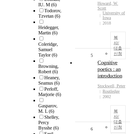
Howard, W.
IU. M
(6)
Scott
Todorov,
University of
Tzvetan
(6)
Iowa
2018
Heidegger,
Martin
(6)
복
사/
Coleridge,
대출
Samuel
신청
Taylor
(6)
5
Cognitive
Browning,
poetics : an
Robert
(6)
introduction
Heaney,
Seamus
(6)
Stockwell, Peter
Perloff,
Routledge
Marjorie
(6)
2002
Gasparov,
M. L
(6)
복
사/
Shelley,
대출
Percy
신청
Bysshe
(6)
6
Emil