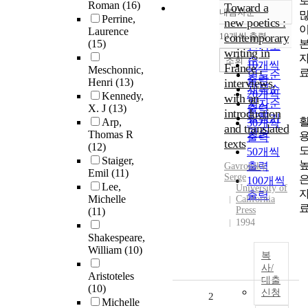
Roman
(16)
Toward a
내림차순
정확도
Perrine,
new poetics :
Laurence
순
10개씩 출력
contemporary
내림차순
(15)
인기도
writing in
순
조회
10개씩
France :
Meschonnic,
연도순
출력
Henri
(13)
interviews,
제목순
20개씩
Kennedy,
with an
저자순
X. J
(13)
출력
introduction
발행기
Arp,
30개씩
and translated
관순
Thomas R
출력
texts
(12)
50개씩
Staiger,
출력
Gavronsky,
Emil
(11)
Serge
100개씩
Lee,
University of
출력
Michelle
California
Press
(11)
1994
Shakespeare,
William
(10)
복
사/
Aristoteles
대출
(10)
신청
2
Michelle