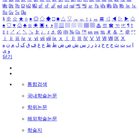
㎒
㎓
㎔
Ω
㏀
㏁
㎊
㎋
㎌
㏖
㏅
㎭
㎮
㎯
㏛
㎩
㎪
㎫
㎬
㏝
㏐
㏓
㏃
㏉
㏜
㏆
§
※
☆
★
○
●
◎
◇
◆
□
■
△
▽
→
←
↑
↓
↔
〓
◁
◀
▷
▶
♤
♠
♡
♥
♧
♣
⊙
◈
▣
◐
◑
▒
▤
▥
▨
▧
▦
▩
♨
☏
☎
☜
☞
¶
†
‡
↕
↗
↙
↖
↘
♭
♩
♪
♬
㉿
㈜
№
㏇
™
㏂
㏘
℡
＃
＆
＊
＠
ª
º
ⅰ
ⅱ
ⅲ
ⅳ
ⅴ
ⅵ
ⅶ
ⅷ
ⅸ
ⅹ
Ⅰ
Ⅱ
Ⅲ
Ⅳ
Ⅴ
Ⅵ
Ⅶ
Ⅷ
Ⅸ
Ⅹ
ا
ب
ت
ث
ج
ح
خ
د
ذ
ر
ز
س
ش
ص
ض
ط
ظ
ع
غ
ف
ق
ک
ل
م
ن
ه
و
ی
닫기
통합검색
국내학술논문
학위논문
해외학술논문
학술지