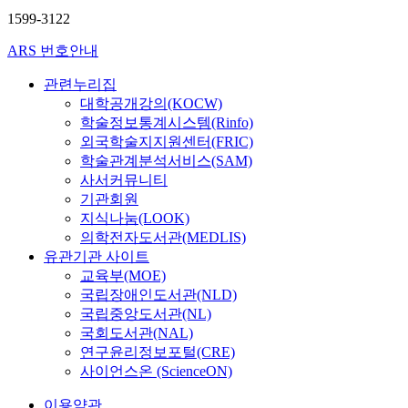
1599-3122
ARS 번호안내
관련누리집
대학공개강의(KOCW)
학술정보통계시스템(Rinfo)
외국학술지지원센터(FRIC)
학술관계분석서비스(SAM)
사서커뮤니티
기관회원
지식나눔(LOOK)
의학전자도서관(MEDLIS)
유관기관 사이트
교육부(MOE)
국립장애인도서관(NLD)
국립중앙도서관(NL)
국회도서관(NAL)
연구윤리정보포털(CRE)
사이언스온 (ScienceON)
이용약관