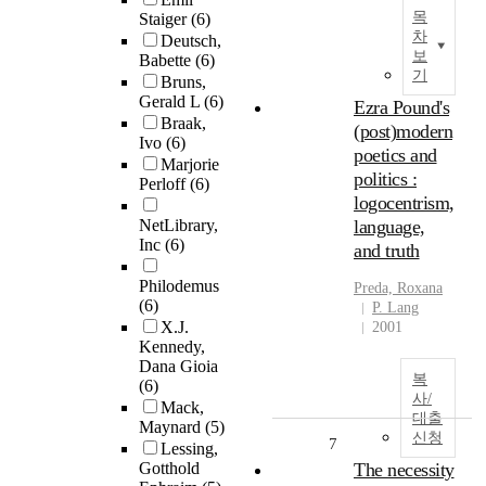
목
Staiger
(6)
차
Deutsch,
보
Babette
(6)
기
Bruns,
Gerald L
(6)
Ezra Pound's
Braak,
(post)modern
Ivo
(6)
poetics and
Marjorie
politics :
Perloff
(6)
logocentrism,
NetLibrary,
language,
Inc
(6)
and truth
Philodemus
Preda, Roxana
(6)
P. Lang
X.J.
2001
Kennedy,
Dana Gioia
복
(6)
사/
Mack,
대출
Maynard
(5)
신청
7
Lessing,
Gotthold
The necessity