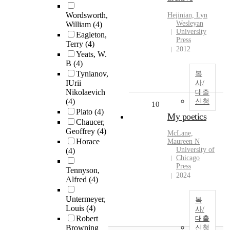
Wordsworth,
Hejinian, Lyn
Wesleyan
William
(4)
University
Eagleton,
Press
Terry
(4)
2012
Yeats, W.
B
(4)
Tynianov,
복
IUrii
사/
Nikolaevich
대출
(4)
신청
10
Plato
(4)
My poetics
Chaucer,
Geoffrey
(4)
McLane,
Horace
Maureen N
University of
(4)
Chicago
Press
Tennyson,
2024
Alfred
(4)
Untermeyer,
복
Louis
(4)
사/
Robert
대출
Browning
신청