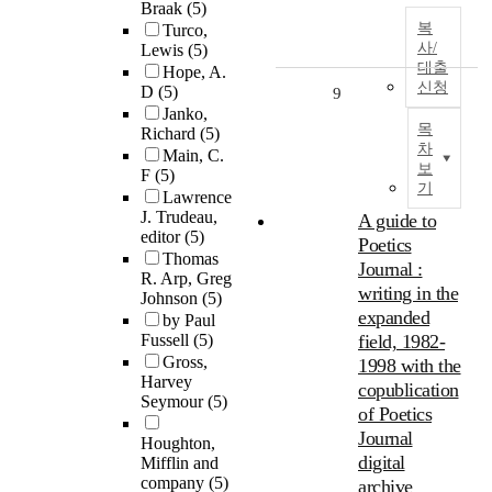
Braak
(5)
복
Turco,
사/
Lewis
(5)
대출
Hope, A.
신청
D
(5)
9
Janko,
목
Richard
(5)
차
Main, C.
보
F
(5)
기
Lawrence
J. Trudeau,
A guide to
editor
(5)
Poetics
Thomas
Journal :
R. Arp, Greg
writing in the
Johnson
(5)
expanded
by Paul
Fussell
(5)
field, 1982-
Gross,
1998 with the
Harvey
copublication
Seymour
(5)
of Poetics
Journal
Houghton,
digital
Mifflin and
company
(5)
archive