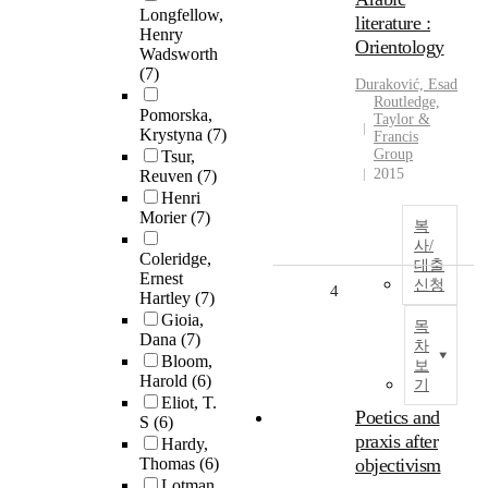
Longfellow,
literature :
Henry
Orientology
Wadsworth
(7)
Duraković, Esad
Routledge,
Pomorska,
Taylor &
Krystyna
(7)
Francis
Group
Tsur,
2015
Reuven
(7)
Henri
Morier
(7)
복
사/
Coleridge,
대출
Ernest
신청
4
Hartley
(7)
Gioia,
목
Dana
(7)
차
Bloom,
보
Harold
(6)
기
Eliot, T.
Poetics and
S
(6)
praxis after
Hardy,
Thomas
(6)
objectivism
Lotman,