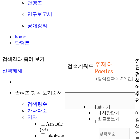
단행본
연구보고서
공개강의
home
단행본
검색결과 좁혀 보기
주제어 :
검색키워드
Poetics
선택해제
(검색결과
2,217
건)
좁혀본 항목 보기순서
검색량순
내보내기
가나다순
내책장담기
저자
한글로보기
1
Aristotle
(33)
정확도순
Jakobson,