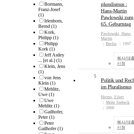
pluralismus :
Bormann,
Franz-Josef
Hans-Martin
(1)
Pawlowski zum
Irlenborn,
65. Geburtstag
Bernd
(1)
Kork,
Pawlowski, Hans-
Philipp
(1)
Martin
Philipp
Berlin
1997
Kork
(1)
Jeff Astley
복사/대
... [et al.]
(1)
신청
Klein, Jens
(1)
5
von Jens
Politik und Rec
Klein
(1)
im Pluralismus
Mehlitz,
Uwe
(1)
Herms, Eilert
Uwe
Mohr Siebeck
Mehlitz
(1)
2008
Gailhofer,
Peter
(1)
복사/대
Peter
신청
Gailhofer
(1)