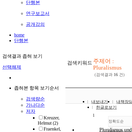
단행본
연구보고서
공개강의
home
단행본
검색결과 좁혀 보기
주제어 :
검색키워드
Pluralismus
선택해제
(검색결과
16
건)
좁혀본 항목 보기순서
검색량순
내보내기
내책장
가나다순
한글로보기
저자
1
Kreuzer,
정확도순
Helmut
(2)
Fraenkel,
Pluralismus und
내림차순