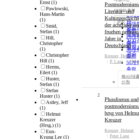
정확
Ernst
(1)
Postmodernismu
순
Pawlowski,
Literatur- und
10개씩 출력
내림
Hans-Martin
인기
Kulturgeschicht
(1)
순
조회
10개
der achtziger un
Smid,
연도
출력
fruehen neunzig
Stefan
(1)
제목
20개
Hill,
Jahre in
저자
출력
Christopher
Deutschland
발행
(1)
30개
관순
Christopher
출력
Kreuzer, Helmut
Hill
(1)
P. Lang
1994
50개
Herms,
출력
Eilert
(1)
100
복사/대
Huster,
출력
신청
Stefan
(1)
Stefan
2
Huster
(1)
Pluralismus und
Astley, Jeff
postmodernismu
(1)
hrsg von Helmu
Helmut
Kreuzer
Kreuzer
(Hrsg.)
(1)
Kreuzer, Helmut
Eun-
Peter Lang
Kyung Lee
(1)