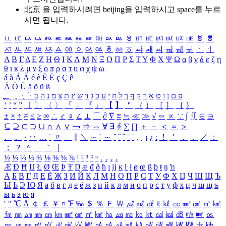
北京 을 입력하시려면
beijing
을 입력하시고 space를 누르
시면 됩니다.
ㅥ
ㅦ
ㅧ
ㅨ
ㅩ
ㅪ
ㅫ
ㅬ
ㅭ
ㅮ
ㅯ
ㅰ
ㅱ
ㅲ
ㅳ
ㅴ
ㅵ
ㅶ
ㅷ
ㅸ
ㅹ
ㅺ
ㅻ
ㅼ
ㅽ
ㅾ
ㅿ
ㆀ
ㆁ
ㆂ
ㆃ
ㆄ
ㆅ
ㆆ
ㆇ
ㆈ
ㆉ
ㆊ
ㆋ
ㆌ
ㆍ
ㆎ
Α
Β
Γ
Δ
Ε
Ζ
Η
Θ
Ι
Κ
Λ
Μ
Ν
Ξ
Ο
Π
Ρ
Σ
Τ
Υ
Φ
Χ
Ψ
Ω
α
β
γ
δ
ε
ζ
η
θ
ι
κ
λ
μ
ν
ξ
ο
π
ρ
σ
τ
υ
φ
χ
ψ
ω
á
à
Á
À
é
è
É
È
ç
Ç
ê
Ä
Ö
Ü
ä
ö
ü
ß
ְ
ֳ
ֲ
ֱ
ָ
ַ
ֵ
ֶ
ִ
ֹ
ּ
ֻ
ׂ
ׁ
ּ
ב
ה
נ
מ
צ
ת
ץ
ש
ד
ג
כ
ע
י
ח
ל
ך
ף
ק
ר
א
ט
ו
ן
ם
פ
‘
’
“
”
〔
〕
〈
〉
「
」
『
』
【
】
＂
（
）
［
］
｛
｝
±
×
÷
≠
≤
≥
∞
∴
♂
♀
∠
⊥
⌒
∂
∇
≡
≒
≪
≫
√
∽
∝
∵
∫
∬
∈
∋
⊆
⊇
⊂
⊃
∪
∩
∧
∨
￢
⇒
⇔
∀
∃
∮
∑
∏
＋
－
＜
＝
＞
、
。
·
‥
…
¨
〃
―
∥
＼
∼
´
～
ˇ
˘
˝
˚
˙
¸
˛
¡
¿
ː
！
＇
，
．
／
：
；
？
＾
＿
｀
｜
½
⅓
⅔
¼
¾
⅛
⅜
⅝
⅞
¹
²
³
⁴
ⁿ
₁
₂
₃
₄
Æ
Ð
Ħ
Ĳ
Ł
Ø
Œ
Þ
Ŧ
Ŋ
æ
đ
ð
ħ
ı
ĳ
ĸ
ŀ
ł
ø
œ
ß
þ
ŧ
ŋ
ŉ
А
Б
В
Г
Д
Е
Ё
Ж
З
И
Й
К
Л
М
Н
О
П
Р
С
Т
У
Ф
Х
Ц
Ч
Ш
Щ
Ъ
Ы
Ь
Э
Ю
Я
а
б
в
г
д
е
ё
ж
з
и
й
к
л
м
н
о
п
р
с
т
у
ф
х
ц
ч
ш
щ
ъ
ы
ь
э
ю
я
′
″
℃
Å
￠
￡
￥
¤
℉
‰
＄
％
Ｆ
￦
㎕
㎖
㎗
ℓ
㎘
㏄
㎣
㎤
㎥
㎦
㎙
㎚
㎛
㎜
㎝
㎞
㎟
㎠
㎡
㎢
㏊
㎍
㎎
㎏
㏏
㎈
㎉
㏈
㎧
㎨
㎰
㎱
㎲
㎳
㎴
㎵
㎶
㎷
㎸
㎹
㎀
㎁
㎂
㎃
㎄
㎺
㎻
㎽
㎾
㎿
㎐
㎑