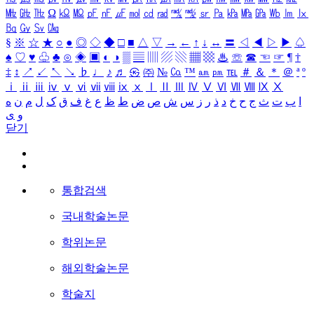
㎒
㎓
㎔
Ω
㏀
㏁
㎊
㎋
㎌
㏖
㏅
㎭
㎮
㎯
㏛
㎩
㎪
㎫
㎬
㏝
㏐
㏓
㏃
㏉
㏜
㏆
§
※
☆
★
○
●
◎
◇
◆
□
■
△
▽
→
←
↑
↓
↔
〓
◁
◀
▷
▶
♤
♠
♡
♥
♧
♣
⊙
◈
▣
◐
◑
▒
▤
▥
▨
▧
▦
▩
♨
☏
☎
☜
☞
¶
†
‡
↕
↗
↙
↖
↘
♭
♩
♪
♬
㉿
㈜
№
㏇
™
㏂
㏘
℡
＃
＆
＊
＠
ª
º
ⅰ
ⅱ
ⅲ
ⅳ
ⅴ
ⅵ
ⅶ
ⅷ
ⅸ
ⅹ
Ⅰ
Ⅱ
Ⅲ
Ⅳ
Ⅴ
Ⅵ
Ⅶ
Ⅷ
Ⅸ
Ⅹ
ا
ب
ت
ث
ج
ح
خ
د
ذ
ر
ز
س
ش
ص
ض
ط
ظ
ع
غ
ف
ق
ک
ل
م
ن
ه
و
ی
닫기
통합검색
국내학술논문
학위논문
해외학술논문
학술지