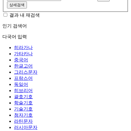
상세검색
결과 내 재검색
인기 검색어
다국어 입력
히라가나
가타카나
중국어
한글고어
그리스문자
프랑스어
독일어
히브리어
괄호기호
학술기호
기술기호
첨자기호
라틴문자
러시아문자