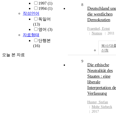
1997
(1)
8
Deutschland un
1994
(1)
작성언어
die westlichen
독일어
Demokratien
(13)
Fraenkel, Ernst
영어
(3)
Nomos
2011
자료형태
단행본
(16)
복사/대
신청
오늘 본 자료
9
Die ethische
Neutralität des
Staates : eine
liberale
Interpretation de
Verfassung
Huster, Stefan
Mohr Siebeck
2017