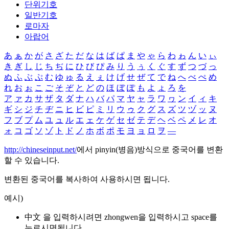
단위기호
일반기호
로마자
아랍어
あ
ぁ
か
が
さ
ざ
た
だ
な
は
ば
ぱ
ま
や
ゃ
ら
わ
ゎ
ん
い
ぃ
き
ぎ
し
じ
ち
ぢ
に
ひ
び
ぴ
み
り
う
ぅ
く
ぐ
す
ず
つ
づ
っ
ぬ
ふ
ぶ
ぷ
む
ゆ
ゅ
る
え
ぇ
け
げ
せ
ぜ
て
で
ね
へ
べ
ぺ
め
れ
お
ぉ
こ
ご
そ
ぞ
と
ど
の
ほ
ぼ
ぽ
も
よ
ょ
ろ
を
ア
ァ
カ
サ
ザ
タ
ダ
ナ
ハ
バ
パ
マ
ヤ
ャ
ラ
ワ
ヮ
ン
イ
ィ
キ
ギ
シ
ジ
チ
ヂ
ニ
ヒ
ビ
ピ
ミ
リ
ウ
ゥ
ク
グ
ス
ズ
ツ
ヅ
ッ
ヌ
フ
ブ
プ
ム
ユ
ュ
ル
エ
ェ
ケ
ゲ
セ
ゼ
テ
デ
ヘ
ベ
ペ
メ
レ
オ
ォ
コ
ゴ
ソ
ゾ
ト
ド
ノ
ホ
ボ
ポ
モ
ヨ
ョ
ロ
ヲ
―
http://chineseinput.net/
에서 pinyin(병음)방식으로 중국어를 변환
할 수 있습니다.
변환된 중국어를 복사하여 사용하시면 됩니다.
예시)
中文 을 입력하시려면
zhongwen
을 입력하시고 space를
누르시면됩니다.