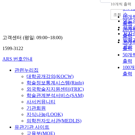
순
10개씩 출력
내림
인기
순
조회
10개
연도
출력
제목
20개
저자
출력
고객센터 (평일: 09:00~18:00)
발행
30개
관순
1599-3122
출력
50개
ARS 번호안내
출력
100
관련누리집
출력
대학공개강의(KOCW)
학술정보통계시스템(Rinfo)
외국학술지지원센터(FRIC)
학술관계분석서비스(SAM)
사서커뮤니티
기관회원
지식나눔(LOOK)
의학전자도서관(MEDLIS)
유관기관 사이트
교육부(MOE)