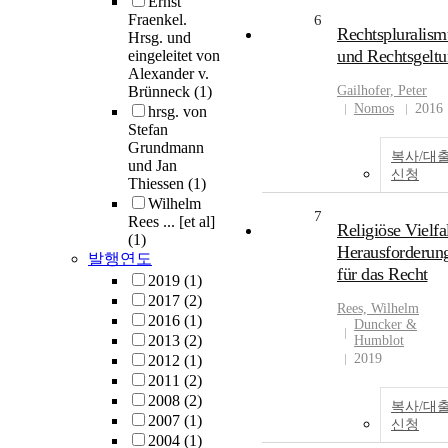
Ernst
Fraenkel.
6
Rechtspluralism
Hrsg. und
und Rechtsgelt
eingeleitet von
Alexander v.
Brünneck
(1)
Gailhofer, Peter
Nomos
2016
hrsg. von
Stefan
Grundmann
복사/대
und Jan
신청
Thiessen
(1)
Wilhelm
7
Rees ... [et al]
Religiöse Vielfal
(1)
Herausforderun
발행연도
für das Recht
2019
(1)
2017
(2)
Rees, Wilhelm
2016
(1)
Duncker &
2013
(2)
Humblot
2019
2012
(1)
2011
(2)
2008
(2)
복사/대
2007
(1)
신청
2004
(1)