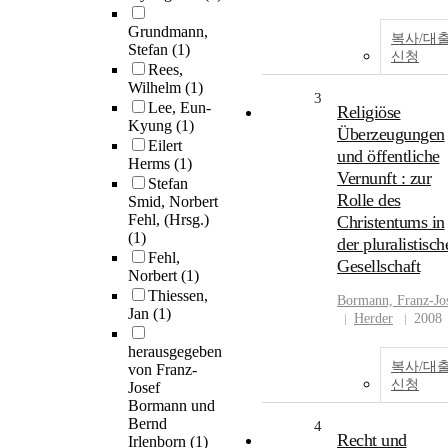
Grundmann,
복사/대
Stefan
(1)
신청
Rees,
Wilhelm
(1)
3
Lee, Eun-
Religiöse
Kyung
(1)
Überzeugungen
Eilert
und öffentliche
Herms
(1)
Vernunft : zur
Stefan
Rolle des
Smid, Norbert
Fehl, (Hrsg.)
Christentums in
(1)
der pluralistisch
Fehl,
Gesellschaft
Norbert
(1)
Thiessen,
Bormann, Franz-Jo
Jan
(1)
Herder
2008
herausgegeben
복사/대
von Franz-
신청
Josef
Bormann und
Bernd
4
Recht und
Irlenborn
(1)