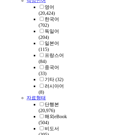
작성언어
영어
(20,424)
한국어
(702)
독일어
(204)
일본어
(115)
프랑스어
(84)
중국어
(33)
기타
(32)
러시아어
(8)
자료형태
단행본
(20,976)
해외eBook
(504)
비도서
(205)