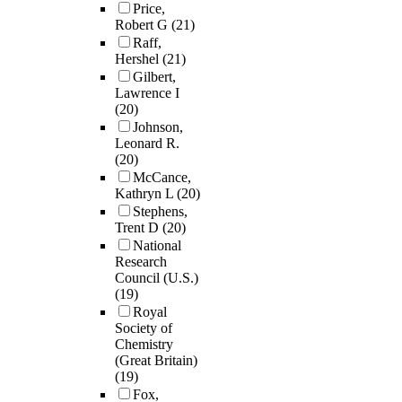
Price,
Robert G
(21)
Raff,
Hershel
(21)
Gilbert,
Lawrence I
(20)
Johnson,
Leonard R.
(20)
McCance,
Kathryn L
(20)
Stephens,
Trent D
(20)
National
Research
Council (U.S.)
(19)
Royal
Society of
Chemistry
(Great Britain)
(19)
Fox,