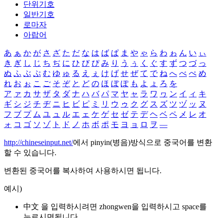
단위기호
일반기호
로마자
아랍어
あ
ぁ
か
が
さ
ざ
た
だ
な
は
ば
ぱ
ま
や
ゃ
ら
わ
ゎ
ん
い
ぃ
き
ぎ
し
じ
ち
ぢ
に
ひ
び
ぴ
み
り
う
ぅ
く
ぐ
す
ず
つ
づ
っ
ぬ
ふ
ぶ
ぷ
む
ゆ
ゅ
る
え
ぇ
け
げ
せ
ぜ
て
で
ね
へ
べ
ぺ
め
れ
お
ぉ
こ
ご
そ
ぞ
と
ど
の
ほ
ぼ
ぽ
も
よ
ょ
ろ
を
ア
ァ
カ
サ
ザ
タ
ダ
ナ
ハ
バ
パ
マ
ヤ
ャ
ラ
ワ
ヮ
ン
イ
ィ
キ
ギ
シ
ジ
チ
ヂ
ニ
ヒ
ビ
ピ
ミ
リ
ウ
ゥ
ク
グ
ス
ズ
ツ
ヅ
ッ
ヌ
フ
ブ
プ
ム
ユ
ュ
ル
エ
ェ
ケ
ゲ
セ
ゼ
テ
デ
ヘ
ベ
ペ
メ
レ
オ
ォ
コ
ゴ
ソ
ゾ
ト
ド
ノ
ホ
ボ
ポ
モ
ヨ
ョ
ロ
ヲ
―
http://chineseinput.net/
에서 pinyin(병음)방식으로 중국어를 변환
할 수 있습니다.
변환된 중국어를 복사하여 사용하시면 됩니다.
예시)
中文 을 입력하시려면
zhongwen
을 입력하시고 space를
누르시면됩니다.