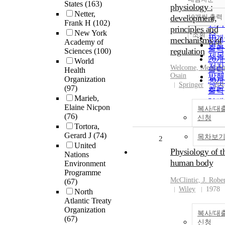
정확
States
(163)
physiology :
순
Netter,
development,
10개씩 출력
내림
Frank H
(102)
인기
principles and
New York
순
조회
10
mechanisms of
Academy of
연도
출력
regulation
Sciences
(100)
제목
20
World
저자
Welcome, Menizib
출력
Health
Osain
발행
Organization
30
Springer
201
관순
(97)
출력
Marieb,
50
Elaine Nicpon
복사/대
출력
(76)
신청
100
Tortora,
출력
Gerard J
(74)
목차보
2
United
Physiology of t
Nations
human body
Environment
Programme
McClintic, J. Robe
(67)
Wiley
1978
North
Atlantic Treaty
Organization
복사/대
(67)
신청