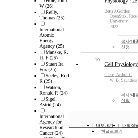
Physiology : 2e
Hole, John
W
(26)
Betts J.Gordon
Reilly,
OpenStax, Rice
Thomas
(25)
University
2022
International
Atomic
Energy
복사/대
Agency
(25)
신청
Manske, R.
H. F
(25)
10
Cell Physiology
Stuart Ira
Fox
(25)
Giese, Arthur C
Seeley, Rod
W. B. Saunders
R
(25)
Watson,
Ronald R
(24)
복사/대
Sigel,
신청
Astrid
(24)
International
Agency for
내보내기
내책장
Research on
한글로보기
Cancer
(24)