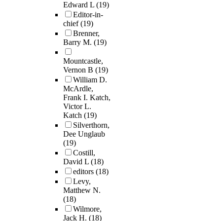
Edward L
(19)
Editor-in-
chief
(19)
Brenner,
Barry M.
(19)
Mountcastle,
Vernon B
(19)
William D.
McArdle,
Frank I. Katch,
Victor L.
Katch
(19)
Silverthorn,
Dee Unglaub
(19)
Costill,
David L
(18)
editors
(18)
Levy,
Matthew N.
(18)
Wilmore,
Jack H.
(18)