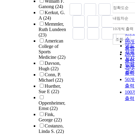
William F.
Ganong
(24)
정확도순
Kerkut, G.
A
(24)
내림차순
정확
Memmler,
순
10개씩 출력
Ruth Lundeen
내림
인기
(23)
순
조회
American
10
연도
College of
출력
Sports
제목
20
Medicine
(22)
저자
출력
Davson,
발행
30
Hugh
(22)
관순
출력
Conn, P.
50
Michael
(22)
출력
Huether,
Sue E
(22)
100
출력
Oppenheimer,
Ernst
(22)
Fink,
George
(22)
Costanzo,
Linda S.
(22)