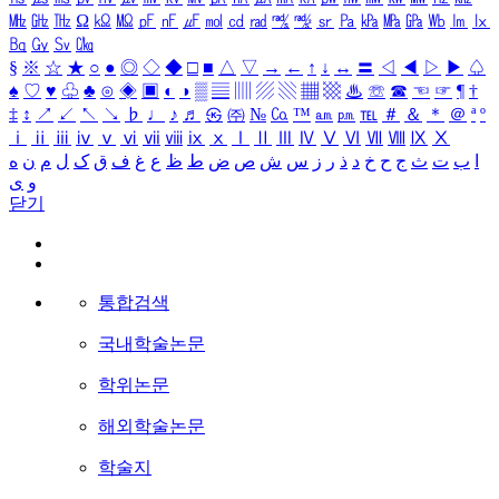
㎒
㎓
㎔
Ω
㏀
㏁
㎊
㎋
㎌
㏖
㏅
㎭
㎮
㎯
㏛
㎩
㎪
㎫
㎬
㏝
㏐
㏓
㏃
㏉
㏜
㏆
§
※
☆
★
○
●
◎
◇
◆
□
■
△
▽
→
←
↑
↓
↔
〓
◁
◀
▷
▶
♤
♠
♡
♥
♧
♣
⊙
◈
▣
◐
◑
▒
▤
▥
▨
▧
▦
▩
♨
☏
☎
☜
☞
¶
†
‡
↕
↗
↙
↖
↘
♭
♩
♪
♬
㉿
㈜
№
㏇
™
㏂
㏘
℡
＃
＆
＊
＠
ª
º
ⅰ
ⅱ
ⅲ
ⅳ
ⅴ
ⅵ
ⅶ
ⅷ
ⅸ
ⅹ
Ⅰ
Ⅱ
Ⅲ
Ⅳ
Ⅴ
Ⅵ
Ⅶ
Ⅷ
Ⅸ
Ⅹ
ا
ب
ت
ث
ج
ح
خ
د
ذ
ر
ز
س
ش
ص
ض
ط
ظ
ع
غ
ف
ق
ک
ل
م
ن
ه
و
ی
닫기
통합검색
국내학술논문
학위논문
해외학술논문
학술지