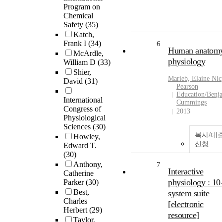
Program on
Chemical
Safety
(35)
Katch,
Frank I
(34)
6
Human anatom
McArdle,
physiology
William D
(33)
Shier,
Marieb, Elaine Ni
David
(31)
Pearson
Education/Benj
International
Cummings
Congress of
2013
Physiological
Sciences
(30)
복사/대
Howley,
신청
Edward T.
(30)
Anthony,
7
Interactive
Catherine
physiology : 10
Parker
(30)
Best,
system suite
Charles
[electronic
Herbert
(29)
resource]
Taylor,