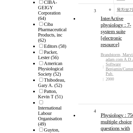
CIBA-
GEIGY
목차보
3
Corporation
InterActive
(64)
Ciba
physiology : 7-
Pharmaceutical
system suite
Products, inc
[electronic
(62)
resource]
Editors
(58)
Packer,
Brandstorm, Marvi
Lester
(56)
adam.com A.D.
American
Software
Physiological
Benjamin/Cumm
Society
(52)
Pub.
2000
Thibodeau,
Gary A.
(52)
Patton,
Kevin T
(51)
International
4
Labour
Physiology : 75
Organisation
multiple choice
(49)
questions with
Guyton,