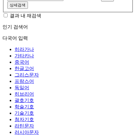
상세검색
결과 내 재검색
인기 검색어
다국어 입력
히라가나
가타카나
중국어
한글고어
그리스문자
프랑스어
독일어
히브리어
괄호기호
학술기호
기술기호
첨자기호
라틴문자
러시아문자