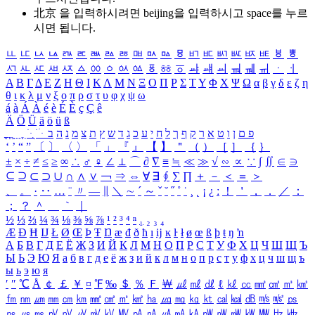
北京 을 입력하시려면
beijing
을 입력하시고 space를 누르
시면 됩니다.
ㅥ
ㅦ
ㅧ
ㅨ
ㅩ
ㅪ
ㅫ
ㅬ
ㅭ
ㅮ
ㅯ
ㅰ
ㅱ
ㅲ
ㅳ
ㅴ
ㅵ
ㅶ
ㅷ
ㅸ
ㅹ
ㅺ
ㅻ
ㅼ
ㅽ
ㅾ
ㅿ
ㆀ
ㆁ
ㆂ
ㆃ
ㆄ
ㆅ
ㆆ
ㆇ
ㆈ
ㆉ
ㆊ
ㆋ
ㆌ
ㆍ
ㆎ
Α
Β
Γ
Δ
Ε
Ζ
Η
Θ
Ι
Κ
Λ
Μ
Ν
Ξ
Ο
Π
Ρ
Σ
Τ
Υ
Φ
Χ
Ψ
Ω
α
β
γ
δ
ε
ζ
η
θ
ι
κ
λ
μ
ν
ξ
ο
π
ρ
σ
τ
υ
φ
χ
ψ
ω
á
à
Á
À
é
è
É
È
ç
Ç
ê
Ä
Ö
Ü
ä
ö
ü
ß
ְ
ֳ
ֲ
ֱ
ָ
ַ
ֵ
ֶ
ִ
ֹ
ּ
ֻ
ׂ
ׁ
ּ
ב
ה
נ
מ
צ
ת
ץ
ש
ד
ג
כ
ע
י
ח
ל
ך
ף
ק
ר
א
ט
ו
ן
ם
פ
‘
’
“
”
〔
〕
〈
〉
「
」
『
』
【
】
＂
（
）
［
］
｛
｝
±
×
÷
≠
≤
≥
∞
∴
♂
♀
∠
⊥
⌒
∂
∇
≡
≒
≪
≫
√
∽
∝
∵
∫
∬
∈
∋
⊆
⊇
⊂
⊃
∪
∩
∧
∨
￢
⇒
⇔
∀
∃
∮
∑
∏
＋
－
＜
＝
＞
、
。
·
‥
…
¨
〃
―
∥
＼
∼
´
～
ˇ
˘
˝
˚
˙
¸
˛
¡
¿
ː
！
＇
，
．
／
：
；
？
＾
＿
｀
｜
½
⅓
⅔
¼
¾
⅛
⅜
⅝
⅞
¹
²
³
⁴
ⁿ
₁
₂
₃
₄
Æ
Ð
Ħ
Ĳ
Ł
Ø
Œ
Þ
Ŧ
Ŋ
æ
đ
ð
ħ
ı
ĳ
ĸ
ŀ
ł
ø
œ
ß
þ
ŧ
ŋ
ŉ
А
Б
В
Г
Д
Е
Ё
Ж
З
И
Й
К
Л
М
Н
О
П
Р
С
Т
У
Ф
Х
Ц
Ч
Ш
Щ
Ъ
Ы
Ь
Э
Ю
Я
а
б
в
г
д
е
ё
ж
з
и
й
к
л
м
н
о
п
р
с
т
у
ф
х
ц
ч
ш
щ
ъ
ы
ь
э
ю
я
′
″
℃
Å
￠
￡
￥
¤
℉
‰
＄
％
Ｆ
￦
㎕
㎖
㎗
ℓ
㎘
㏄
㎣
㎤
㎥
㎦
㎙
㎚
㎛
㎜
㎝
㎞
㎟
㎠
㎡
㎢
㏊
㎍
㎎
㎏
㏏
㎈
㎉
㏈
㎧
㎨
㎰
㎱
㎲
㎳
㎴
㎵
㎶
㎷
㎸
㎹
㎀
㎁
㎂
㎃
㎄
㎺
㎻
㎽
㎾
㎿
㎐
㎑