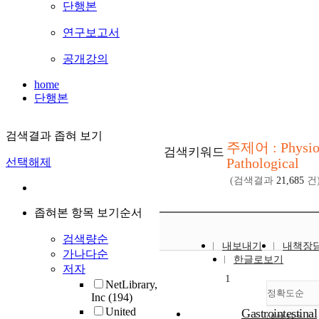
단행본
연구보고서
공개강의
home
단행본
검색결과 좁혀 보기
주제어 : Physio
검색키워드
Pathological
선택해제
(검색결과
21,685
건
좁혀본 항목 보기순서
검색량순
내보내기
내책장
가나다순
한글로보기
저자
1
NetLibrary,
정확도순
Inc
(194)
United
Gastrointestinal
내림차순