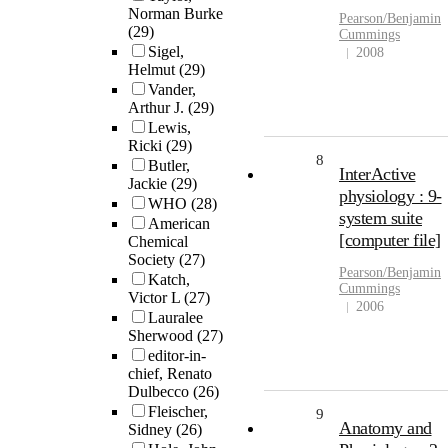
Norman Burke
Pearson/Benjamin
(29)
Cummings
Sigel,
2008
Helmut
(29)
Vander,
Arthur J.
(29)
Lewis,
Ricki
(29)
8
Butler,
InterActive
Jackie
(29)
physiology : 9-
WHO
(28)
system suite
American
[computer file]
Chemical
Society
(27)
Pearson/Benjamin
Katch,
Cummings
Victor L
(27)
2006
Lauralee
Sherwood
(27)
editor-in-
chief, Renato
Dulbecco
(26)
Fleischer,
9
Anatomy and
Sidney
(26)