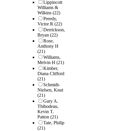
Lippincott
Williams &
Wilkins
(22)
Preedy,
Victor R
(22)
Derrickson,
Bryan
(22)
Rose,
Anthony H
(21)
Williams,
Melvin H
(21)
Kimber,
Diana Clifford
(21)
Schmidt-
Nielsen, Knut
(21)
Gary A.
Thibodeau,
Kevin T.
Patton
(21)
Tate, Philip
(21)