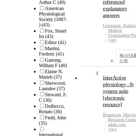
referenced
Arthur C
(49)
explanatory
American
Physiological
answers
Society (1887-
)
(43)
Greenspan, Kalma
Fox, Stuart
Medical
Examination Pu
Ira
(43)
1985
Editor
(41)
Martini,
Frederic
(41)
복사/대
Ganong,
신청
William F
(40)
Elaine N.
5
Marieb
(37)
InterActive
Sherwood,
physiology : 8-
Lauralee
(37)
system suite
Steward, F.
[electronic
C
(36)
resource]
Dulbecco,
Renato
(36)
Branstrom, Marvin
Field, John
Benjamin Cumm
(35)
adam.com
2003
International