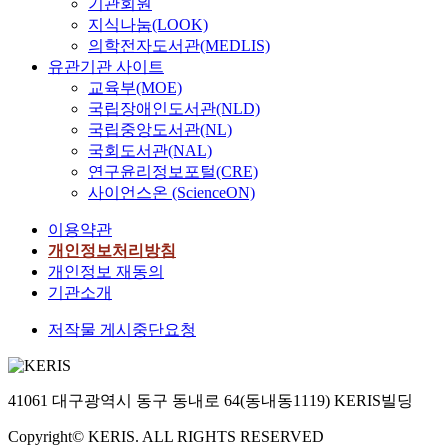
기관회원
지식나눔(LOOK)
의학전자도서관(MEDLIS)
유관기관 사이트
교육부(MOE)
국립장애인도서관(NLD)
국립중앙도서관(NL)
국회도서관(NAL)
연구윤리정보포털(CRE)
사이언스온 (ScienceON)
이용약관
개인정보처리방침
개인정보 재동의
기관소개
저작물 게시중단요청
41061 대구광역시 동구 동내로 64(동내동1119) KERIS빌딩
Copyright© KERIS. ALL RIGHTS RESERVED