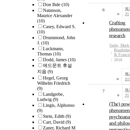
Don Ihde
(10)
목
6
Natanson,
기
Maurice Alexander
(10)
Crafting
Casey, Edward S.
phenomeno
(10)
research
Drummond, John
J.
(10)
Vagle, Mark
Luckmann,
Routledge
Thomas
(10)
& Franci
Dodd, James
(10)
2018
에드문트 후설
지음
(9)
복
Hegel, Georg
신
Wilhelm Friedrich
(9)
목
7
Landgrebe,
기
Ludwig
(9)
(The) pow
Lingis, Alphonso
phenomeno
(9)
Stein, Edith
(9)
psychoana
Carr, David
(9)
and philos
Zaner, Richard M
perspectiv