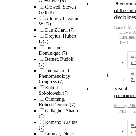
Alexander
(8)
Phenomen
Crowell, Steven
of the cult
Galt
(8)
disciplines
Adorno, Theodor
W.
(7)
Daniel, Man
Dan Zahavi
(7)
Kluwer A
Dreyfus, Hubert
Publisher
L
(7)
1994
Janicaud,
Dominique
(7)
복
Bernet, Rudolf
신
(7)
International
목
10
Phenomenology
기
Congress
(7)
Robert
Visual
Sokolowski
(7)
phenomen
Cumming,
Robert Denoon
(7)
Madary, Mic
Gallagher, Shaun
MIT
2
(7)
Romano, Claude
복
(7)
신
Lohmar, Dieter