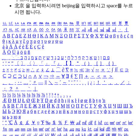
北京 을 입력하시려면
beijing
을 입력하시고 space를 누르
시면 됩니다.
ㅥ
ㅦ
ㅧ
ㅨ
ㅩ
ㅪ
ㅫ
ㅬ
ㅭ
ㅮ
ㅯ
ㅰ
ㅱ
ㅲ
ㅳ
ㅴ
ㅵ
ㅶ
ㅷ
ㅸ
ㅹ
ㅺ
ㅻ
ㅼ
ㅽ
ㅾ
ㅿ
ㆀ
ㆁ
ㆂ
ㆃ
ㆄ
ㆅ
ㆆ
ㆇ
ㆈ
ㆉ
ㆊ
ㆋ
ㆌ
ㆍ
ㆎ
Α
Β
Γ
Δ
Ε
Ζ
Η
Θ
Ι
Κ
Λ
Μ
Ν
Ξ
Ο
Π
Ρ
Σ
Τ
Υ
Φ
Χ
Ψ
Ω
α
β
γ
δ
ε
ζ
η
θ
ι
κ
λ
μ
ν
ξ
ο
π
ρ
σ
τ
υ
φ
χ
ψ
ω
á
à
Á
À
é
è
É
È
ç
Ç
ê
Ä
Ö
Ü
ä
ö
ü
ß
ְ
ֳ
ֲ
ֱ
ָ
ַ
ֵ
ֶ
ִ
ֹ
ּ
ֻ
ׂ
ׁ
ּ
ב
ה
נ
מ
צ
ת
ץ
ש
ד
ג
כ
ע
י
ח
ל
ך
ף
ק
ר
א
ט
ו
ן
ם
פ
‘
’
“
”
〔
〕
〈
〉
「
」
『
』
【
】
＂
（
）
［
］
｛
｝
±
×
÷
≠
≤
≥
∞
∴
♂
♀
∠
⊥
⌒
∂
∇
≡
≒
≪
≫
√
∽
∝
∵
∫
∬
∈
∋
⊆
⊇
⊂
⊃
∪
∩
∧
∨
￢
⇒
⇔
∀
∃
∮
∑
∏
＋
－
＜
＝
＞
、
。
·
‥
…
¨
〃
―
∥
＼
∼
´
～
ˇ
˘
˝
˚
˙
¸
˛
¡
¿
ː
！
＇
，
．
／
：
；
？
＾
＿
｀
｜
½
⅓
⅔
¼
¾
⅛
⅜
⅝
⅞
¹
²
³
⁴
ⁿ
₁
₂
₃
₄
Æ
Ð
Ħ
Ĳ
Ł
Ø
Œ
Þ
Ŧ
Ŋ
æ
đ
ð
ħ
ı
ĳ
ĸ
ŀ
ł
ø
œ
ß
þ
ŧ
ŋ
ŉ
А
Б
В
Г
Д
Е
Ё
Ж
З
И
Й
К
Л
М
Н
О
П
Р
С
Т
У
Ф
Х
Ц
Ч
Ш
Щ
Ъ
Ы
Ь
Э
Ю
Я
а
б
в
г
д
е
ё
ж
з
и
й
к
л
м
н
о
п
р
с
т
у
ф
х
ц
ч
ш
щ
ъ
ы
ь
э
ю
я
′
″
℃
Å
￠
￡
￥
¤
℉
‰
＄
％
Ｆ
￦
㎕
㎖
㎗
ℓ
㎘
㏄
㎣
㎤
㎥
㎦
㎙
㎚
㎛
㎜
㎝
㎞
㎟
㎠
㎡
㎢
㏊
㎍
㎎
㎏
㏏
㎈
㎉
㏈
㎧
㎨
㎰
㎱
㎲
㎳
㎴
㎵
㎶
㎷
㎸
㎹
㎀
㎁
㎂
㎃
㎄
㎺
㎻
㎽
㎾
㎿
㎐
㎑