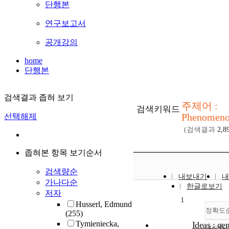
단행본
연구보고서
공개강의
home
단행본
검색결과 좁혀 보기
주제어 :
검색키워드
Phenomeno
선택해제
(검색결과
2,8
좁혀본 항목 보기순서
검색량순
내보내기
내
가나다순
한글로보기
저자
1
Husserl, Edmund
정확도
(255)
Tymieniecka,
Ideas : ge
내림차