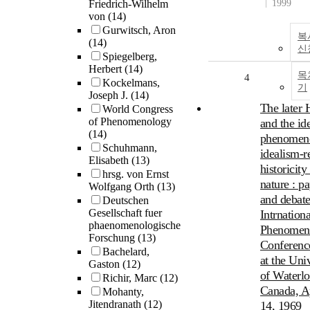
Friedrich-Wilhelm
1999
von
(14)
Gurwitsch, Aron
복
(14)
신
Spiegelberg,
Herbert
(14)
목
4
Kockelmans,
기
Joseph J.
(14)
The later 
World Congress
of Phenomenology
and the id
(14)
phenomeno
Schuhmann,
idealism-r
Elisabeth
(13)
historicity
hrsg. von Ernst
nature : p
Wolfgang Orth
(13)
and debate
Deutschen
Gesellschaft fuer
Intrnationa
phaenomenologische
Phenomeno
Forschung
(13)
Conferenc
Bachelard,
at the Uni
Gaston
(12)
of Waterlo
Richir, Marc
(12)
Canada, Ap
Mohanty,
Jitendranath
(12)
14, 1969