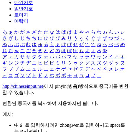
단위기호
일반기호
로마자
아랍어
あ
ぁ
か
が
さ
ざ
た
だ
な
は
ば
ぱ
ま
や
ゃ
ら
わ
ゎ
ん
い
ぃ
き
ぎ
し
じ
ち
ぢ
に
ひ
び
ぴ
み
り
う
ぅ
く
ぐ
す
ず
つ
づ
っ
ぬ
ふ
ぶ
ぷ
む
ゆ
ゅ
る
え
ぇ
け
げ
せ
ぜ
て
で
ね
へ
べ
ぺ
め
れ
お
ぉ
こ
ご
そ
ぞ
と
ど
の
ほ
ぼ
ぽ
も
よ
ょ
ろ
を
ア
ァ
カ
サ
ザ
タ
ダ
ナ
ハ
バ
パ
マ
ヤ
ャ
ラ
ワ
ヮ
ン
イ
ィ
キ
ギ
シ
ジ
チ
ヂ
ニ
ヒ
ビ
ピ
ミ
リ
ウ
ゥ
ク
グ
ス
ズ
ツ
ヅ
ッ
ヌ
フ
ブ
プ
ム
ユ
ュ
ル
エ
ェ
ケ
ゲ
セ
ゼ
テ
デ
ヘ
ベ
ペ
メ
レ
オ
ォ
コ
ゴ
ソ
ゾ
ト
ド
ノ
ホ
ボ
ポ
モ
ヨ
ョ
ロ
ヲ
―
http://chineseinput.net/
에서 pinyin(병음)방식으로 중국어를 변환
할 수 있습니다.
변환된 중국어를 복사하여 사용하시면 됩니다.
예시)
中文 을 입력하시려면
zhongwen
을 입력하시고 space를
누르시면됩니다.