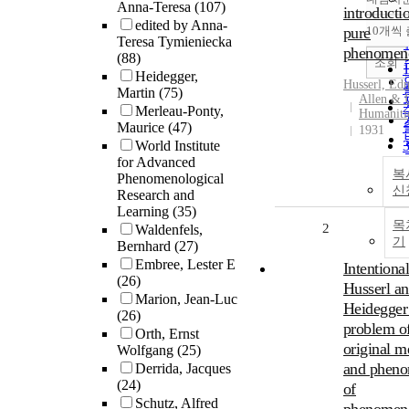
Anna-Teresa
(107)
introducti
edited by Anna-
pure
10개씩
Teresa Tymieniecka
phenomen
(88)
조회
Heidegger,
Husserl, Ed
Martin
(75)
Allen & 
Merleau-Ponty,
Humanitie
Maurice
(47)
1931
World Institute
for Advanced
복
Phenomenological
신
Research and
Learning
(35)
목
2
Waldenfels,
기
Bernhard
(27)
Embree, Lester E
Intentional
(26)
Husserl a
Marion, Jean-Luc
Heidegger 
(26)
problem o
Orth, Ernst
original m
Wolfgang
(25)
and phen
Derrida, Jacques
(24)
of
Schutz, Alfred