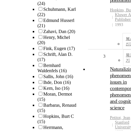
phenomen
(24)
Schuhmann, Karl
Hopkins, Bu
(22)
Kluwer A
Publisher
Edmund Husserl
1993
(21)
Zahavi, Dan
(20)
Henry, Michel
복
(20)
신
Fink, Eugen
(17)
Schrift, Alan D.
목
3
(17)
기
Bernhard
Naturalizi
Waldenfels
(16)
phenomeno
Sallis, John
(16)
issues in
Ihde, Don
(16)
contempor
Kern, Iso
(16)
Moran, Dermot
phenomen
(15)
and cognit
Barbaras, Renaud
science
(15)
Hopkins, Burt C
Petitot, Jean
(15)
Stanford
Herrmann,
Universit