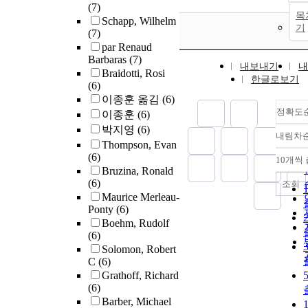
(7)
목
Schapp, Wilhelm
기
(7)
par Renaud
Barbaras
(7)
내보내기
내
Braidotti, Rosi
한글로보기
(6)
이종훈 옮김
(6)
정확도
이종훈
(6)
박지영
(6)
내림차
Thompson, Evan
(6)
10개씩
Bruzina, Ronald
(6)
조회
Maurice Merleau-
Ponty
(6)
Boehm, Rudolf
(6)
Solomon, Robert
C
(6)
Grathoff, Richard
(6)
Barber, Michael