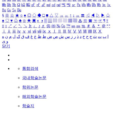
㎒
㎓
㎔
Ω
㏀
㏁
㎊
㎋
㎌
㏖
㏅
㎭
㎮
㎯
㏛
㎩
㎪
㎫
㎬
㏝
㏐
㏓
㏃
㏉
㏜
㏆
§
※
☆
★
○
●
◎
◇
◆
□
■
△
▽
→
←
↑
↓
↔
〓
◁
◀
▷
▶
♤
♠
♡
♥
♧
♣
⊙
◈
▣
◐
◑
▒
▤
▥
▨
▧
▦
▩
♨
☏
☎
☜
☞
¶
†
‡
↕
↗
↙
↖
↘
♭
♩
♪
♬
㉿
㈜
№
㏇
™
㏂
㏘
℡
＃
＆
＊
＠
ª
º
ⅰ
ⅱ
ⅲ
ⅳ
ⅴ
ⅵ
ⅶ
ⅷ
ⅸ
ⅹ
Ⅰ
Ⅱ
Ⅲ
Ⅳ
Ⅴ
Ⅵ
Ⅶ
Ⅷ
Ⅸ
Ⅹ
ا
ب
ت
ث
ج
ح
خ
د
ذ
ر
ز
س
ش
ص
ض
ط
ظ
ع
غ
ف
ق
ک
ل
م
ن
ه
و
ی
닫기
통합검색
국내학술논문
학위논문
해외학술논문
학술지