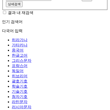
상세검색
결과 내 재검색
인기 검색어
다국어 입력
히라가나
가타카나
중국어
한글고어
그리스문자
프랑스어
독일어
히브리어
괄호기호
학술기호
기술기호
첨자기호
라틴문자
러시아문자