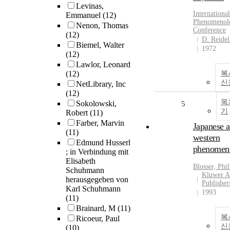
Levinas,
International
Emmanuel
(12)
Phenomenolo
Nenon, Thomas
Conference
(12)
D. Reidel
Biemel, Walter
1972
(12)
Lawlor, Leonard
(12)
복
신
NetLibrary, Inc
(12)
목
Sokolowski,
5
기
Robert
(11)
Farber, Marvin
Japanese 
(11)
western
Edmund Husserl
phenomen
; in Verbindung mit
Elisabeth
Blosser, Phil
Schuhmann
Kluwer A
herausgegeben von
Publisher
Karl Schuhmann
1993
(11)
Brainard, M
(11)
복
Ricoeur, Paul
신
(10)