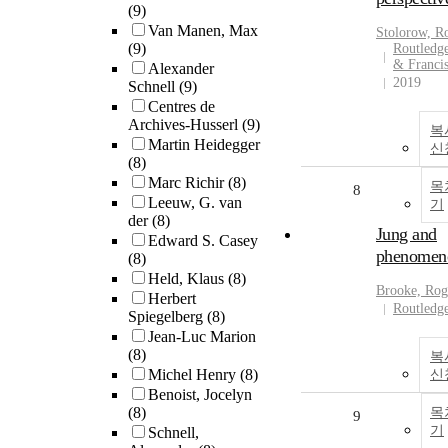
(9)
Van Manen, Max
Stolorow, R
(9)
Routledge
& Franci
Alexander
2019
Schnell
(9)
Centres de
Archives-Husserl
(9)
복
Martin Heidegger
신
(8)
Marc Richir
(8)
목
8
Leeuw, G. van
기
der
(8)
Jung and
Edward S. Casey
phenomen
(8)
Held, Klaus
(8)
Brooke, Rog
Herbert
Routledg
Spiegelberg
(8)
Jean-Luc Marion
(8)
복
Michel Henry
(8)
신
Benoist, Jocelyn
(8)
목
9
기
Schnell,