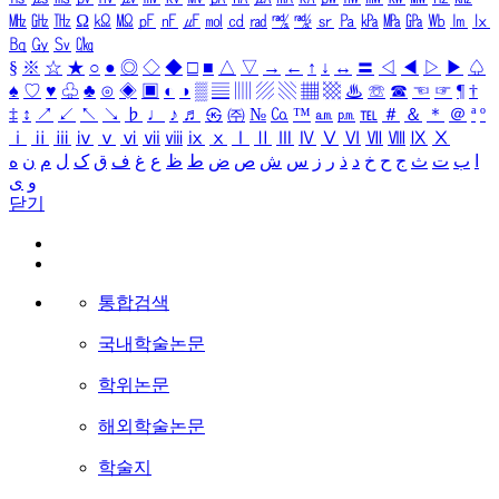
㎒
㎓
㎔
Ω
㏀
㏁
㎊
㎋
㎌
㏖
㏅
㎭
㎮
㎯
㏛
㎩
㎪
㎫
㎬
㏝
㏐
㏓
㏃
㏉
㏜
㏆
§
※
☆
★
○
●
◎
◇
◆
□
■
△
▽
→
←
↑
↓
↔
〓
◁
◀
▷
▶
♤
♠
♡
♥
♧
♣
⊙
◈
▣
◐
◑
▒
▤
▥
▨
▧
▦
▩
♨
☏
☎
☜
☞
¶
†
‡
↕
↗
↙
↖
↘
♭
♩
♪
♬
㉿
㈜
№
㏇
™
㏂
㏘
℡
＃
＆
＊
＠
ª
º
ⅰ
ⅱ
ⅲ
ⅳ
ⅴ
ⅵ
ⅶ
ⅷ
ⅸ
ⅹ
Ⅰ
Ⅱ
Ⅲ
Ⅳ
Ⅴ
Ⅵ
Ⅶ
Ⅷ
Ⅸ
Ⅹ
ا
ب
ت
ث
ج
ح
خ
د
ذ
ر
ز
س
ش
ص
ض
ط
ظ
ع
غ
ف
ق
ک
ل
م
ن
ه
و
ی
닫기
통합검색
국내학술논문
학위논문
해외학술논문
학술지