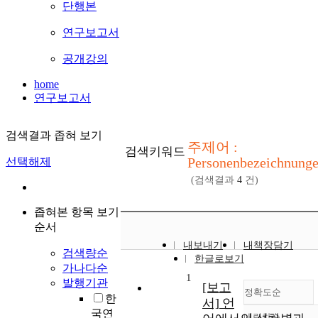
단행본
연구보고서
공개강의
home
연구보고서
검색결과 좁혀 보기
주제어 :
검색키워드
Personenbezeichnung
선택해제
(검색결과
4
건)
좁혀본 항목 보기
순서
내보내기
내책장담기
검색량순
한글로보기
가나다순
1
발행기관
[보고
정확도순
한
서] 언
국연
내림차순