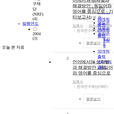
어에서의 성차별과
정확도
구재
해결방안 : 독일어와
순
10개씩 출력
단
내림차순
영어를 중심으로 - 기
인기도
(NRF)
타보고서
순
조회
(4)
10개씩
연도순
발행연도
출력
김종수
김종수
2004
제목순
20개씩
한국연구재단(NRF)
저자순
2004
출력
(3)
발행기
30개씩
원문보기
관순
출력
오늘 본 자료
50개씩
출력
2
언어에서의 성차별
100개씩
과 해결방안 : 독일어
출력
와 영어를 중심으로
김종수
한국연구재단(NRF)
원문보기