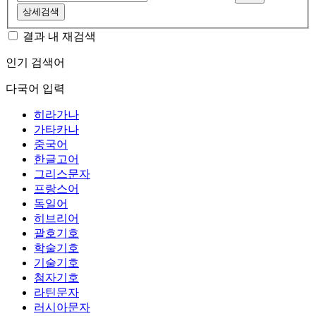
상세검색
결과 내 재검색
인기 검색어
다국어 입력
히라가나
가타카나
중국어
한글고어
그리스문자
프랑스어
독일어
히브리어
괄호기호
학술기호
기술기호
첨자기호
라틴문자
러시아문자