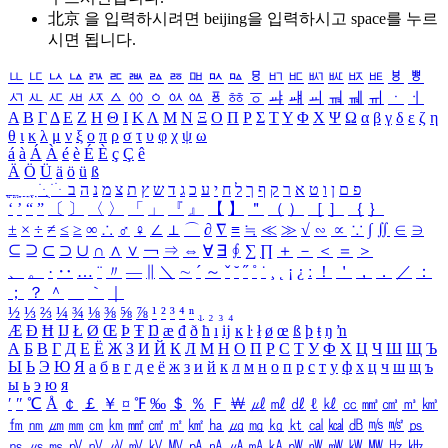
北京 을 입력하시려면
beijing
을 입력하시고 space를 누르
시면 됩니다.
ㅥ
ㅦ
ㅧ
ㅨ
ㅩ
ㅪ
ㅫ
ㅬ
ㅭ
ㅮ
ㅯ
ㅰ
ㅱ
ㅲ
ㅳ
ㅴ
ㅵ
ㅶ
ㅷ
ㅸ
ㅹ
ㅺ
ㅻ
ㅼ
ㅽ
ㅾ
ㅿ
ㆀ
ㆁ
ㆂ
ㆃ
ㆄ
ㆅ
ㆆ
ㆇ
ㆈ
ㆉ
ㆊ
ㆋ
ㆌ
ㆍ
ㆎ
Α
Β
Γ
Δ
Ε
Ζ
Η
Θ
Ι
Κ
Λ
Μ
Ν
Ξ
Ο
Π
Ρ
Σ
Τ
Υ
Φ
Χ
Ψ
Ω
α
β
γ
δ
ε
ζ
η
θ
ι
κ
λ
μ
ν
ξ
ο
π
ρ
σ
τ
υ
φ
χ
ψ
ω
á
à
Á
À
é
è
É
È
ç
Ç
ê
Ä
Ö
Ü
ä
ö
ü
ß
ְ
ֳ
ֲ
ֱ
ָ
ַ
ֵ
ֶ
ִ
ֹ
ּ
ֻ
ׂ
ׁ
ּ
ב
ה
נ
מ
צ
ת
ץ
ש
ד
ג
כ
ע
י
ח
ל
ך
ף
ק
ר
א
ט
ו
ן
ם
פ
‘
’
“
”
〔
〕
〈
〉
「
」
『
』
【
】
＂
（
）
［
］
｛
｝
±
×
÷
≠
≤
≥
∞
∴
♂
♀
∠
⊥
⌒
∂
∇
≡
≒
≪
≫
√
∽
∝
∵
∫
∬
∈
∋
⊆
⊇
⊂
⊃
∪
∩
∧
∨
￢
⇒
⇔
∀
∃
∮
∑
∏
＋
－
＜
＝
＞
、
。
·
‥
…
¨
〃
―
∥
＼
∼
´
～
ˇ
˘
˝
˚
˙
¸
˛
¡
¿
ː
！
＇
，
．
／
：
；
？
＾
＿
｀
｜
½
⅓
⅔
¼
¾
⅛
⅜
⅝
⅞
¹
²
³
⁴
ⁿ
₁
₂
₃
₄
Æ
Ð
Ħ
Ĳ
Ł
Ø
Œ
Þ
Ŧ
Ŋ
æ
đ
ð
ħ
ı
ĳ
ĸ
ŀ
ł
ø
œ
ß
þ
ŧ
ŋ
ŉ
А
Б
В
Г
Д
Е
Ё
Ж
З
И
Й
К
Л
М
Н
О
П
Р
С
Т
У
Ф
Х
Ц
Ч
Ш
Щ
Ъ
Ы
Ь
Э
Ю
Я
а
б
в
г
д
е
ё
ж
з
и
й
к
л
м
н
о
п
р
с
т
у
ф
х
ц
ч
ш
щ
ъ
ы
ь
э
ю
я
′
″
℃
Å
￠
￡
￥
¤
℉
‰
＄
％
Ｆ
￦
㎕
㎖
㎗
ℓ
㎘
㏄
㎣
㎤
㎥
㎦
㎙
㎚
㎛
㎜
㎝
㎞
㎟
㎠
㎡
㎢
㏊
㎍
㎎
㎏
㏏
㎈
㎉
㏈
㎧
㎨
㎰
㎱
㎲
㎳
㎴
㎵
㎶
㎷
㎸
㎹
㎀
㎁
㎂
㎃
㎄
㎺
㎻
㎽
㎾
㎿
㎐
㎑