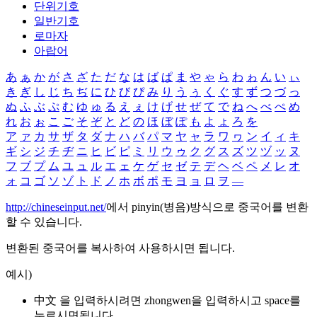
단위기호
일반기호
로마자
아랍어
あ
ぁ
か
が
さ
ざ
た
だ
な
は
ば
ぱ
ま
や
ゃ
ら
わ
ゎ
ん
い
ぃ
き
ぎ
し
じ
ち
ぢ
に
ひ
び
ぴ
み
り
う
ぅ
く
ぐ
す
ず
つ
づ
っ
ぬ
ふ
ぶ
ぷ
む
ゆ
ゅ
る
え
ぇ
け
げ
せ
ぜ
て
で
ね
へ
べ
ぺ
め
れ
お
ぉ
こ
ご
そ
ぞ
と
ど
の
ほ
ぼ
ぽ
も
よ
ょ
ろ
を
ア
ァ
カ
サ
ザ
タ
ダ
ナ
ハ
バ
パ
マ
ヤ
ャ
ラ
ワ
ヮ
ン
イ
ィ
キ
ギ
シ
ジ
チ
ヂ
ニ
ヒ
ビ
ピ
ミ
リ
ウ
ゥ
ク
グ
ス
ズ
ツ
ヅ
ッ
ヌ
フ
ブ
プ
ム
ユ
ュ
ル
エ
ェ
ケ
ゲ
セ
ゼ
テ
デ
ヘ
ベ
ペ
メ
レ
オ
ォ
コ
ゴ
ソ
ゾ
ト
ド
ノ
ホ
ボ
ポ
モ
ヨ
ョ
ロ
ヲ
―
http://chineseinput.net/
에서 pinyin(병음)방식으로 중국어를 변환
할 수 있습니다.
변환된 중국어를 복사하여 사용하시면 됩니다.
예시)
中文 을 입력하시려면
zhongwen
을 입력하시고 space를
누르시면됩니다.