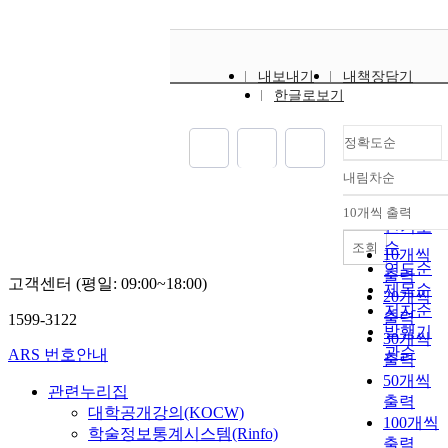
내보내기
내책장담기
한글로보기
정확도순
내림차순
정확도
순
10개씩 출력
내림차순
인기도
순
조회
10개씩
연도순
출력
고객센터 (평일: 09:00~18:00)
제목순
20개씩
저자순
출력
1599-3122
발행기
30개씩
관순
ARS 번호안내
출력
50개씩
관련누리집
출력
대학공개강의(KOCW)
100개씩
학술정보통계시스템(Rinfo)
출력