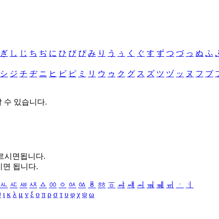
ぎ
し
じ
ち
ぢ
に
ひ
び
ぴ
み
り
う
ぅ
く
ぐ
す
ず
つ
づ
っ
ぬ
ふ
シ
ジ
チ
ヂ
ニ
ヒ
ビ
ピ
ミ
リ
ウ
ゥ
ク
グ
ス
ズ
ツ
ヅ
ッ
ヌ
フ
ブ
할 수 있습니다.
누르시면됩니다.
시면 됩니다.
ㅻ
ㅼ
ㅽ
ㅾ
ㅿ
ㆀ
ㆁ
ㆂ
ㆃ
ㆄ
ㆅ
ㆆ
ㆇ
ㆈ
ㆉ
ㆊ
ㆋ
ㆌ
ㆍ
ㆎ
θ
ι
κ
λ
μ
ν
ξ
ο
π
ρ
σ
τ
υ
φ
χ
ψ
ω