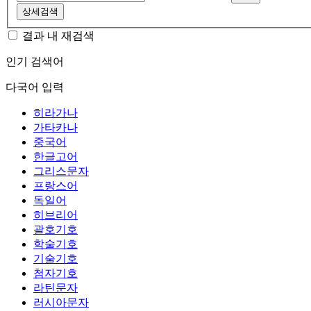
상세검색
결과 내 재검색
인기 검색어
다국어 입력
히라가나
가타카나
중국어
한글고어
그리스문자
프랑스어
독일어
히브리어
괄호기호
학술기호
기술기호
첨자기호
라틴문자
러시아문자