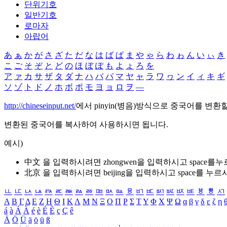
단위기호
일반기호
로마자
아랍어
あ
ぁ
か
が
さ
ざ
た
だ
な
は
ば
ぱ
ま
や
ゃ
ら
わ
ゎ
ん
い
ぃ
き
こ
ご
そ
ぞ
と
ど
の
ほ
ぼ
ぽ
も
よ
ょ
ろ
を
ア
ァ
カ
サ
ザ
タ
ダ
ナ
ハ
バ
パ
マ
ヤ
ャ
ラ
ワ
ヮ
ン
イ
ィ
キ
ギ
ソ
ゾ
ト
ド
ノ
ホ
ボ
ポ
モ
ヨ
ョ
ロ
ヲ
―
http://chineseinput.net/
에서 pinyin(병음)방식으로 중국어를 변환
변환된 중국어를 복사하여 사용하시면 됩니다.
예시)
中文 을 입력하시려면
zhongwen
을 입력하시고 space를
北京 을 입력하시려면
beijing
을 입력하시고 space를 누르
ㅥ
ㅦ
ㅧ
ㅨ
ㅩ
ㅪ
ㅫ
ㅬ
ㅭ
ㅮ
ㅯ
ㅰ
ㅱ
ㅲ
ㅳ
ㅴ
ㅵ
ㅶ
ㅷ
ㅸ
ㅹ
ㅺ
Α
Β
Γ
Δ
Ε
Ζ
Η
Θ
Ι
Κ
Λ
Μ
Ν
Ξ
Ο
Π
Ρ
Σ
Τ
Υ
Φ
Χ
Ψ
Ω
α
β
γ
δ
ε
ζ
η
á
à
Á
À
é
è
É
È
ç
Ç
ê
Ä
Ö
Ü
ä
ö
ü
ß