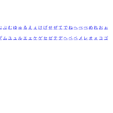
ぶ
ぷ
む
ゆ
ゅ
る
え
ぇ
け
げ
せ
ぜ
て
で
ね
へ
べ
ぺ
め
れ
お
ぉ
プ
ム
ユ
ュ
ル
エ
ェ
ケ
ゲ
セ
ゼ
テ
デ
ヘ
ベ
ペ
メ
レ
オ
ォ
コ
ゴ