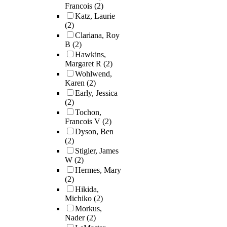
art education, m
Francois
(2)
remain a space o
Katz, Laurie
critical inquiry,
(2)
personal liberat
Clariana, Roy
collective
B
(2)
transformation.
Hawkins,
emerging discove
Margaret R
(2)
this study gener
Wohlwend,
theoretical fram
Karen
(2)
of the "Pedagog
Early, Jessica
(2)
Absence," which
Tochon,
articulates how s
Francois V
(2)
erasure, and
Dyson, Ben
marginalization
(2)
function in educ
Stigler, James
spaces and how c
W
(2)
art pedagogy can
Hermes, Mary
mode of refusal 
(2)
resistance to tho
Hikida,
conditions. It p
Michiko
(2)
absence as an ar
Morkus,
of embodied
Nader
(2)
knowledge that 