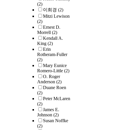
(2)
Asian doctoral s
이희경
(2)
navigating a just
oriented art edu
Mitzi Lewison
(2)
program in the 
Ernest D.
States. The study
Morrell
(2)
guided by two k
Kendall A.
research question
King
(2)
What insights,
Erin
generated throug
Rotheram-Fuller
based autoethno
(2)
can be gleaned 
Mary Eunice
reflecting on the
Romero-Little
(2)
critical pedagog
O. Roger
practices of art
Anderson
(2)
educators in a ju
Duane Roen
oriented program
(2)
How do these
Peter McLaren
reflections lead 
(2)
emergence and sh
James E.
critical conscio
Johnson
(2)
of a graduate stu
Susan Noffke
(2)
such a program?