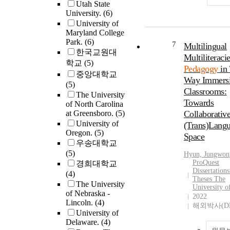
diverse students
Utah State
research might a
University.
(6)
qualitative stud
explore how the
University of
explored the
findings in this 
Maryland College
perceptions of 
may be used to 
Park.
(6)
7
York City Depar
Multilingual
a more culturall
한국교원대
of Education pri
Multiliteraci
linguistically
학교
(5)
relating to their
Pedagogy
in
responsive teach
중앙대학교
facilitation and 
Way Immers
education progr
(5)
of teacher
create professio
Classrooms:
The University
implementation 
development
Towards
of North Carolina
culturally releva
opportunities for
at Greensboro.
(5)
Collaborativ
pedagogy to hel
service teachers,
University of
(Trans)Lang
Black males in 
examine how
Oregon.
(5)
Space
Language Arts. 
elementary teac
우송대학교
research focused
and teachers in
(5)
Hyun, Jungwon
school leaders’
rural/suburban c
ProQuest
경희대학교
facilitation of
Dissertation
conceptualize th
(4)
culturally releva
Theses The
social studies
The University
University o
pedagogy as des
pedagogy for
of Nebraska -
2022
by the culturally
Lincoln.
(4)
immigrant youth
해외박사(D
relevant pedago
University of
framework. It al
Delaware.
(4)
examined the ex