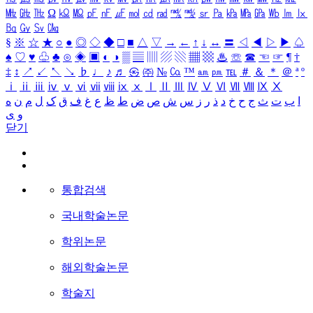
㎒
㎓
㎔
Ω
㏀
㏁
㎊
㎋
㎌
㏖
㏅
㎭
㎮
㎯
㏛
㎩
㎪
㎫
㎬
㏝
㏐
㏓
㏃
㏉
㏜
㏆
§
※
☆
★
○
●
◎
◇
◆
□
■
△
▽
→
←
↑
↓
↔
〓
◁
◀
▷
▶
♤
♠
♡
♥
♧
♣
⊙
◈
▣
◐
◑
▒
▤
▥
▨
▧
▦
▩
♨
☏
☎
☜
☞
¶
†
‡
↕
↗
↙
↖
↘
♭
♩
♪
♬
㉿
㈜
№
㏇
™
㏂
㏘
℡
＃
＆
＊
＠
ª
º
ⅰ
ⅱ
ⅲ
ⅳ
ⅴ
ⅵ
ⅶ
ⅷ
ⅸ
ⅹ
Ⅰ
Ⅱ
Ⅲ
Ⅳ
Ⅴ
Ⅵ
Ⅶ
Ⅷ
Ⅸ
Ⅹ
ا
ب
ت
ث
ج
ح
خ
د
ذ
ر
ز
س
ش
ص
ض
ط
ظ
ع
غ
ف
ق
ک
ل
م
ن
ه
و
ی
닫기
통합검색
국내학술논문
학위논문
해외학술논문
학술지