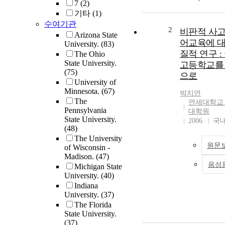
7
(2)
studies educatio
기타
(1)
newcomer Latin
수여기관
youth. I designe
2
비판적 사고
Arizona State
multi-site, colle
어교육에 
University.
(83)
case study to e
질적 연구 :
The Ohio
the perspectives
State University.
고등학교를
decision making 
(75)
으로
social studies te
University of
enacted pedagog
Minnesota.
(67)
박지연
Latino/a newco
The
연세대학교
students. I doc
Pennsylvania
대학원
how social studi
State University.
2006
국
(48)
teachers (U.S. Hi
The University
and Global Hist
원문
of Wisconsin -
were teaching L
Madison.
(47)
newcomer youth
음성
Michigan State
urban newcomer
University.
(40)
schools through
Indiana
research questi
University.
(37)
do four seconda
The Florida
teachers concept
State University.
and implement s
(37)