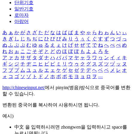
단위기호
일반기호
로마자
아랍어
あ
ぁ
か
が
さ
ざ
た
だ
な
は
ば
ぱ
ま
や
ゃ
ら
わ
ゎ
ん
い
ぃ
き
ぎ
し
じ
ち
ぢ
に
ひ
び
ぴ
み
り
う
ぅ
く
ぐ
す
ず
つ
づ
っ
ぬ
ふ
ぶ
ぷ
む
ゆ
ゅ
る
え
ぇ
け
げ
せ
ぜ
て
で
ね
へ
べ
ぺ
め
れ
お
ぉ
こ
ご
そ
ぞ
と
ど
の
ほ
ぼ
ぽ
も
よ
ょ
ろ
を
ア
ァ
カ
サ
ザ
タ
ダ
ナ
ハ
バ
パ
マ
ヤ
ャ
ラ
ワ
ヮ
ン
イ
ィ
キ
ギ
シ
ジ
チ
ヂ
ニ
ヒ
ビ
ピ
ミ
リ
ウ
ゥ
ク
グ
ス
ズ
ツ
ヅ
ッ
ヌ
フ
ブ
プ
ム
ユ
ュ
ル
エ
ェ
ケ
ゲ
セ
ゼ
テ
デ
ヘ
ベ
ペ
メ
レ
オ
ォ
コ
ゴ
ソ
ゾ
ト
ド
ノ
ホ
ボ
ポ
モ
ヨ
ョ
ロ
ヲ
―
http://chineseinput.net/
에서 pinyin(병음)방식으로 중국어를 변환
할 수 있습니다.
변환된 중국어를 복사하여 사용하시면 됩니다.
예시)
中文 을 입력하시려면
zhongwen
을 입력하시고 space를
누르시면됩니다.