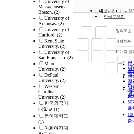
for elementary 
University of
a broader histori
perceived that
educators in tw
Massachusetts
teachers?b) How
continuum of sy
culturally releva
immersion class
내보내기
내책
Boston.
(2)
elementary DLI
oppression that 
pedagogy would
structure classr
한글로보기
University of
teachers negotia
reassert Eurocent
beneficial to the
language space 
Arkansas.
(2)
tensions to desi
White-dominant
Black male stude
implementing
University of
critical transla
정확도순
ideologies at the
and (f) New York
multilingual
Hartford.
(2)
literacy lessons
expense of histo
English Languag
multiliteracies
Kent State
내림차순
do elementary D
정
minoritized and
data were limite
pedagogy? How
University.
(2)
teachers critical
socially margina
순
educators make 
10개씩 출
University of
내
creatively shift t
voices (Kraehe, 
인
San Francisco.
(2)
of their own and
translanguaging
Lawton, 2018). 
순
조회
Miami
students’ langu
1
pedagogy while
this volatile
연
University.
(2)
practices throug
출
teaching such le
sociopolitical cl
제
DePaul
engagement in
2
Methodologicall
racially minorit
University.
(2)
저
multilingual
출
study is framed 
students and sch
Western
발
multiliteracies
3
operationalized 
face intensified
Carolina
관
projects? Teache
출
Garcia, Johnson,
University.
(2)
marginalization 
students engage
5
Seltzer’s (2017)
한국외국어
critical pedagog
multilingual
출
translanguaging
대학교
(1)
decolonial
multiliteracies
pedagogy frame
1
methodologies, 
동아대학교
pedagogy projec
Stance/Design/Shi
출
research practice
(1)
two years that i
draws on semi-
delegitimized a
이화여자대
multilingual
structured inter
defunded altoget