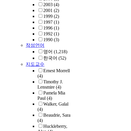
, teaching as a c
educators who n
2003
(4)
students to deve
learner, and teac
operate under th
2001
(2)
critical multilin
disrupt racioling
panopticon of
1999
(2)
language awaren
ideologies while
dominant power
1997
(1)
and positive
navigating tens
also continue to
1996
(1)
bi/multilingual
related to resisti
confront them w
1992
(1)
identity. This st
English hegemo
critical art peda
1990
(3)
provides theoreti
negotiating wea
methodologies t
작성언어
methodological,
strong translang
help students at
영어
(1,218)
pedagogical ins
and valuing tea
critical conscio
that will help
한국어
(52)
expertise. It furt
of their relation
researchers and
지도교수
offers evidence 
the education s
practitioners to 
Ernest Morrell
teachers locally
and equip them 
more equitable 
(4)
these purposes 
tools to engage 
integrated learn
Timothy J.
tensions to teac
difficult discuss
Lensmire
(4)
spaces for all lea
translanguaging 
oppressive socia
Pamela Mia
two-way immers
critical literacy
categorization of
Paul
(4)
contexts.
pedagogy.
gender, sexuality
Walker, Galal
caste, class, and 
(4)
(Wilson 2018, K
Beaudrie, Sara
2015, Kraehe et 
(4)
2015).Using art
Huckleberry,