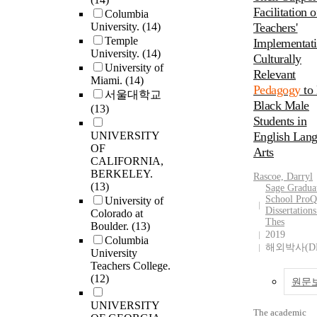
relevant citizen
Facilitation o
Columbia
education. Thes
University.
(14)
Teachers'
principles inclu
Temple
Implementati
pedagogy of
University.
(14)
Culturally
community, ped
University of
Relevant
of success, peda
Miami.
(14)
Pedagogy
to
making cross-cul
서울대학교
Black Male
connections, pe
(13)
Students in
of building a la
UNIVERSITY
of social studies
English Lan
OF
pedagogy of
Arts
CALIFORNIA,
community-base
BERKELEY.
Rascoe, Darryl
participatory
(13)
Sage Gradua
citizenship. This study
School ProQ
University of
has the potential
Dissertation
Colorado at
to and expand o
Thes
Boulder.
(13)
discourse regard
2019
Columbia
해외박사(D
social studies
University
pedagogy for cul
Teachers College.
and linguistical
(12)
원문
diverse students
UNIVERSITY
(Ladson-Billings
The academic