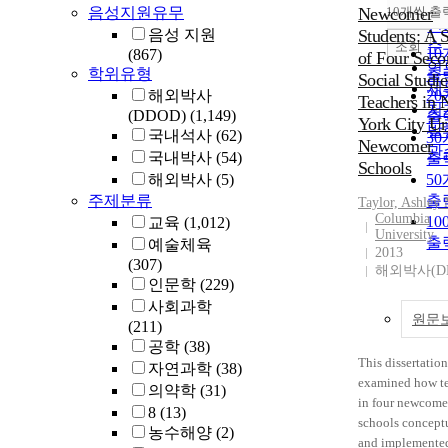
순
음성지원유무
Newcomer
10개씩 출
내
인
음성 지원
Students: A 
순
조회
1
(867)
of Four Seco
연
학위유형
출
Social Studie
제
해외박사
2
Teachers in
저
(DDOD)
(1,149)
출
York City U
발
국내석사
(62)
3
Newcomer
관
국내박사
(54)
출
Schools
해외박사
(5)
5
주제분류
출
Taylor, Ashley
Columbia
1
교육
(1,012)
University
출
예술체육
2013
(307)
해외박사(D
인문학
(229)
사회과학
원문
(211)
공학
(38)
This dissertatio
자연과학
(38)
examined how te
의약학
(31)
in four newcome
8
(13)
schools concept
농수해양
(2)
and implemented