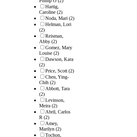
Phillip O
(2)
positions critical
Hartig,
pedagogy as a c
Caroline
(2)
hegemonic
Noda, Mari
(2)
epistemology
Helman, Lori
(Matthews, 2018;
(2)
2004) capable o
Reisman,
transforming
Abby
(2)
curriculum and
Gomez, Mary
consciousness. I
Louise
(2)
contributes to ar
Dawson, Kara
education schol
(2)
by centering the
Price, Scott
(2)
and experiences 
Chen, Ying-
Chih
(2)
racially minorit
Abbott, Tara
faculty and stud
(2)
voices that rema
Levinson,
largely marginal
Meira
(2)
and absent in d
Abril, Carlos
art education
R
(2)
narratives. In do
Amey,
it asserts that
Marilyn
(2)
education, espec
Tochon,