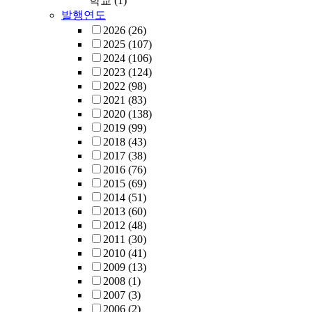
학교
(1)
multimodal activ
with elementary
The dismantling
발행연도
and collaborativ
teachers to expl
efforts and the
2026
(26)
bookmaking. Cri
global purposes
weaponization o
2025
(107)
discourse analys
tensions of a str
educational fun
2024
(106)
thematic analysi
translanguaging 
cuts not only su
2023
(124)
classroom data r
It further draws 
emancipatory
2022
(98)
how teachers ex
multiple case stu
conversations a
2021
(83)
agency and used
including interv
race, identity, a
2020
(138)
translanguaging
lesson plans, an
power but also t
2019
(99)
pedagogy and
classroom observ
the very survival
2018
(43)
multiliteracies
to analyze local
educational spa
2017
(38)
pedagogy to cre
examples of teac
where critical in
2016
(76)
inclusive learni
stances, designs
and cultural self
2015
(69)
space, and how 
shifts in practice.
determination c
2014
(51)
facilitated stude
concludes that,
flourish (Bell, 1
2013
(60)
language learnin
globally, teacher
Santos, 2001). T
2012
(48)
Additionally, th
engage
coordinated roll
2011
(30)
findings point t
translanguaging
rights and resou
2010
(41)
engaging in a
pedagogy for th
demands urgent
2009
(13)
multilingual
purposes of teac
scholarly interv
2008
(1)
multiliteracy p
for more than
on the teaching
2007
(3)
project can creat
biliteracy/bicul
practices of thos
2006
(2)
opportunities fo