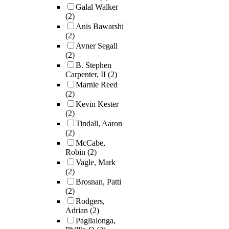
Galal Walker
subjectivity wit
(2)
doctoral studies 
Anis Bawarshi
education. By l
(2)
personal narrati
Avner Segall
along with visua
(2)
journal and poet
B. Stephen
reflection with 
Carpenter, II
(2)
institutional and
Marnie Reed
political critique
(2)
study reveals h
Kevin Kester
critical art ped
(2)
helps examine t
Tindall, Aaron
dominant framew
(2)
such as the
McCabe,
Robin
(2)
monoculture of
Vagle, Mark
knowledge and
(2)
productivity tha
Brosnan, Patti
historically fore
(2)
emancipatory
Rodgers,
educational
Adrian
(2)
possibilities (Sa
Paglialonga,
2001).This disse