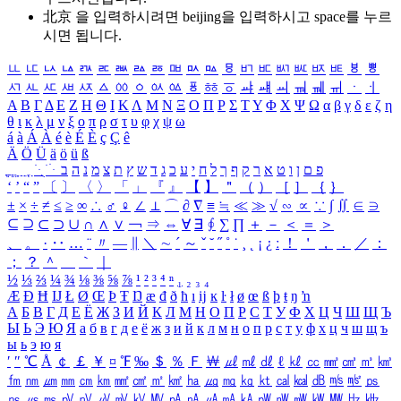
北京 을 입력하시려면
beijing
을 입력하시고 space를 누르
시면 됩니다.
ㅥ
ㅦ
ㅧ
ㅨ
ㅩ
ㅪ
ㅫ
ㅬ
ㅭ
ㅮ
ㅯ
ㅰ
ㅱ
ㅲ
ㅳ
ㅴ
ㅵ
ㅶ
ㅷ
ㅸ
ㅹ
ㅺ
ㅻ
ㅼ
ㅽ
ㅾ
ㅿ
ㆀ
ㆁ
ㆂ
ㆃ
ㆄ
ㆅ
ㆆ
ㆇ
ㆈ
ㆉ
ㆊ
ㆋ
ㆌ
ㆍ
ㆎ
Α
Β
Γ
Δ
Ε
Ζ
Η
Θ
Ι
Κ
Λ
Μ
Ν
Ξ
Ο
Π
Ρ
Σ
Τ
Υ
Φ
Χ
Ψ
Ω
α
β
γ
δ
ε
ζ
η
θ
ι
κ
λ
μ
ν
ξ
ο
π
ρ
σ
τ
υ
φ
χ
ψ
ω
á
à
Á
À
é
è
É
È
ç
Ç
ê
Ä
Ö
Ü
ä
ö
ü
ß
ְ
ֳ
ֲ
ֱ
ָ
ַ
ֵ
ֶ
ִ
ֹ
ּ
ֻ
ׂ
ׁ
ּ
ב
ה
נ
מ
צ
ת
ץ
ש
ד
ג
כ
ע
י
ח
ל
ך
ף
ק
ר
א
ט
ו
ן
ם
פ
‘
’
“
”
〔
〕
〈
〉
「
」
『
』
【
】
＂
（
）
［
］
｛
｝
±
×
÷
≠
≤
≥
∞
∴
♂
♀
∠
⊥
⌒
∂
∇
≡
≒
≪
≫
√
∽
∝
∵
∫
∬
∈
∋
⊆
⊇
⊂
⊃
∪
∩
∧
∨
￢
⇒
⇔
∀
∃
∮
∑
∏
＋
－
＜
＝
＞
、
。
·
‥
…
¨
〃
―
∥
＼
∼
´
～
ˇ
˘
˝
˚
˙
¸
˛
¡
¿
ː
！
＇
，
．
／
：
；
？
＾
＿
｀
｜
½
⅓
⅔
¼
¾
⅛
⅜
⅝
⅞
¹
²
³
⁴
ⁿ
₁
₂
₃
₄
Æ
Ð
Ħ
Ĳ
Ł
Ø
Œ
Þ
Ŧ
Ŋ
æ
đ
ð
ħ
ı
ĳ
ĸ
ŀ
ł
ø
œ
ß
þ
ŧ
ŋ
ŉ
А
Б
В
Г
Д
Е
Ё
Ж
З
И
Й
К
Л
М
Н
О
П
Р
С
Т
У
Ф
Х
Ц
Ч
Ш
Щ
Ъ
Ы
Ь
Э
Ю
Я
а
б
в
г
д
е
ё
ж
з
и
й
к
л
м
н
о
п
р
с
т
у
ф
х
ц
ч
ш
щ
ъ
ы
ь
э
ю
я
′
″
℃
Å
￠
￡
￥
¤
℉
‰
＄
％
Ｆ
￦
㎕
㎖
㎗
ℓ
㎘
㏄
㎣
㎤
㎥
㎦
㎙
㎚
㎛
㎜
㎝
㎞
㎟
㎠
㎡
㎢
㏊
㎍
㎎
㎏
㏏
㎈
㎉
㏈
㎧
㎨
㎰
㎱
㎲
㎳
㎴
㎵
㎶
㎷
㎸
㎹
㎀
㎁
㎂
㎃
㎄
㎺
㎻
㎽
㎾
㎿
㎐
㎑