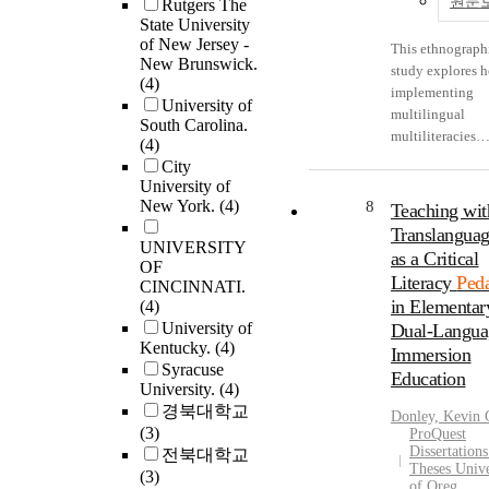
원문
Rutgers The
which principals
State University
received profess
of New Jersey -
This ethnograph
New Brunswick.
development on
study explores 
(4)
culturally releva
implementing
University of
pedagogy from t
multilingual
South Carolina.
supervisors and
multiliteracies
(4)
the principals e
pedagogy can
City
their teachers in
(re)structure cl
University of
professional
language space 
New York.
(4)
8
Teaching wit
development rela
impact the teac
Translanguag
culturally releva
and learning pra
UNIVERSITY
as a Critical
pedagogy.This
OF
of teachers and 
Literacy
Ped
grounded theory
CINCINNATI.
in K-2 Spanish/
targeted New Yo
in Elementar
(4)
two-way immers
Department of
University of
Dual-Langua
classrooms. As
Kentucky.
(4)
Education high 
Immersion
linguistic and cu
Syracuse
principals empl
diversity is bec
Education
University.
(4)
within schools i
ever more import
경북대학교
Bronx, Brooklyn
Donley, Kevin 
schools as a resu
(3)
Manhattan, and
ProQuest
globalization, i
Dissertation
전북대학교
Queens. Twelve
in cross-border
Theses Unive
(3)
randomly select
connections, an
of Oreg