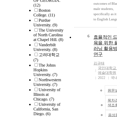
OF GEORGIA.
1995b; Lucas &
outcomes of Bla
(12)
Villegas, 2011),
male students,
Boston
newcomer schoo
specifically as it
College.
(11)
(Short & Boyson
to English Lang
Purdue
2000), English
Arts, have been 
University.
(9)
Language Learn
for concern for q
The University
(Cruz & Thornto
of North Carolina
some time. Data
6
효율적인 
2009), and citiz
at Chapel Hill.
(8)
consistently sho
육을 위한 
education for
Vanderbilt
Black male’
newcomer youth
러닝 활용
University.
(8)
performance lag
(Salinas, 2006).
연구
고려대학교
behind the perf
Possibilities for 
(7)
of their White
research might i
김규태
The Johns
counterparts.
국민대학교
examining how
Hopkins
Proponents of
예술대학원
Latino/a immigr
University.
(7)
culturally releva
2022
국
students' cultura
Northwestern
pedagogy, like 
University.
(7)
linguistic exper
Billings, believed
University of
influence their
원문
an effective prac
Illinois at
perceptions of s
address the faili
Chicago.
(7)
studies and how
목차
an education sy
University of
conceptualize
색조
that historically
California, San
citizenship.
underserved cult
Diego.
(6)
음성
Furthermore, add