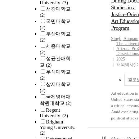
During Docto
framework, and 
University.
(3)
monolingualism
borders and wha
them did not fost
Studies in a
서강대학교
(Jorgensen, 200
counts as acade
shared definitio
Justice-Orien
(2)
fail to recognize
language (Otheg
culturally releva
Art Educatio
국민대학교
sociolinguistic r
Garcia & Reid, 2
pedagogy. In add
(2)
Program
of bilingual stu
In elementary du
all of the princip
부산대학교
(Heller, 1995; G
language immer
except one, were
Singh, Anupam
(2)
Lin, 2017). In r
(DLI) contexts, 
The Universi
receiving any
세종대학교
to the need to d
Arizona Pro
bilingualism, bil
professional
(2)
multilingual spa
Dissertation
and biculturalis
development fo
성균관대학
where the dynam
2025
developed in tw
on culturally re
교
(2)
nature of biling
해외박사(D
languages of
pedagogy. More
can be recognize
우석대학교
instruction, the
half of the parti
dissertation stu
(2)
of translanguag
원문
had attempted t
addresses the po
상지대학교
pedagogy shoul
provide professi
and possibility o
(2)
both biliteracy
Art education in
development on
incorporating
국제영어대
development and
United States st
culturally releva
multilingual
학원대학교
(2)
transformation.
a critical crossro
pedagogy to the
multiliteracies
Regent
Therefore, this s
Amid escalating
teachers, but the
pedagogy to cre
University.
(2)
explores how te
political attacks
district’s priorit
foster a flexible
Brigham
engage
diversity, equity
professional
educational spac
Young University.
translanguaging 
inclusion (DEI)
development fo
(2)
two-way immers
biliteracy and so
initiatives; the
on improving te
10