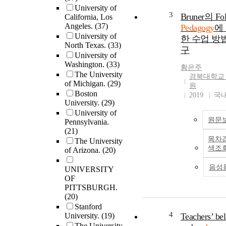
studies educatio
University of
newcomer Latin
3
Bruner의 Fo
California, Los
youth? As evide
Angeles.
(37)
Pedagogy
에
their culturally 
University of
한 수업 방
linguistically re
North Texas.
(33)
구
pedagogy, teache
University of
Washington.
(33)
this study provi
황은주
The University
constant support
경북대학교
of Michigan.
(29)
encouragement,
원
Boston
opportunity for
2019
국
University.
(29)
Latino/a newco
University of
students to succ
원문
Pennsylvania.
academically, a
(21)
encouraged activ
목차
The University
engagement by 
색조
of Arizona.
(20)
students' cultural
linguistic, and c
음성
UNIVERSITY
knowledge and
OF
experiences as c
PITTSBURGH.
to their pedagogy
(20)
analyzed the fin
Stanford
4
University.
(19)
within and acros
Teachers’ bel
The University
case studies to 