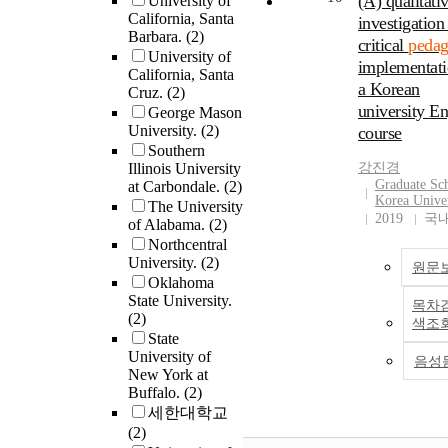
(A) qualitati
University of
context that aff
transformation i
defunding of pu
results. Finally, a
California, Santa
leverages
investigation
elementary DLI
education; and
the principals w
Barbara.
(2)
bi/multilingual
critical
peda
contexts. There 
ideological cens
facilitating cult
University of
students’ full li
implementati
purposes that fr
of research and
California, Santa
relevant pedago
and cultural repe
a Korean
research: to gain
Cruz.
(2)
scholarship, the 
any way or in th
as resources in l
university En
global understa
George Mason
faces a renewed 
manner describe
This research fo
University.
(2)
of the purposes 
course
on its capacity t
the culturally re
on the following
Southern
tensions of a str
imagine and enac
pedagogy
research question
Illinois University
강진경
translanguaging 
emancipatory fu
framework.The
What does multi
Graduate Sc
at Carbondale.
(2)
and to highlight
(Ellsworth et al.
researcher concl
multiliteracies
Korea Univer
The University
examples of ho
More than 35 U.
the following: (a
2019
국
pedagogy infor
of Alabama.
(2)
elementary DLI
states have intr
participants wer
a critical multil
Northcentral
teachers think, p
or passed legisla
familiar enough
language awaren
University.
(2)
원문
and teach with
aimed at defund
culturally releva
(CMLA) framew
Oklahoma
translanguaging 
programming an
pedagogy to exp
State University.
look like in two
목차
critical literacy
restricting how 
facilitate it, (b) 
(2)
immersion class
색조
pedagogy. It is 
history are taugh
district-level sc
State
How can multili
by the following
public educatio
leaders had not
University of
multiliteracies p
음성
research question
(Flaherty, 2023;
New York at
prioritized and
impact classroo
What are the pu
Buffalo.
(2)
Mitchell, 2023).
mandated cultur
languaging and
and tensions of 
세한대학교
attacks are not i
relevant pedagog
students’ do(ing
translanguaging
(2)
events; they are 
the principals
bilingual? (2) 