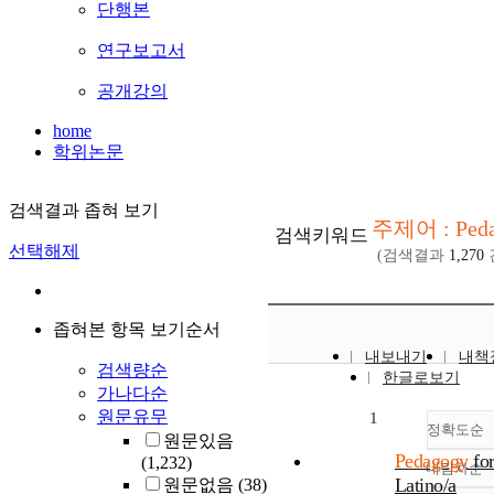
단행본
연구보고서
공개강의
home
학위논문
검색결과 좁혀 보기
주제어 : Peda
검색키워드
선택해제
(검색결과
1,270
좁혀본 항목 보기순서
내보내기
내책
검색량순
한글로보기
가나다순
원문유무
1
정확도순
원문있음
Pedagogy
fo
(1,232)
내림차순
정
Latino/a
원문없음
(38)