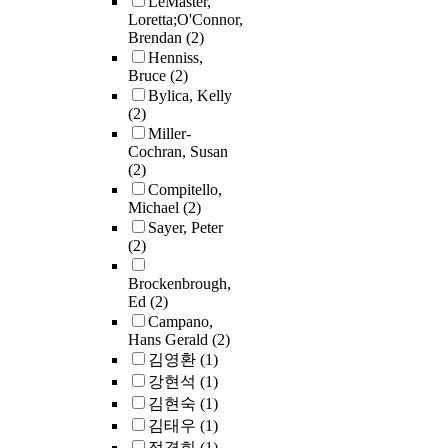
LeMaster,
remains unspok
Loretta;O'Connor,
silenced in dom
Brendan
(2)
Western art educ
Henniss,
practice, especia
Bruce
(2)
teachers and stu
Bylica, Kelly
(2)
from historically
Miller-
minoritized gro
Cochran, Susan
positing pedago
(2)
tension as a poss
Compitello,
site of knowled
Michael
(2)
production rathe
Sayer, Peter
an obstacle, this
(2)
autoethnographi
research expand
Brockenbrough,
methodological
Ed
(2)
frontiers in art
Campano,
education by
Hans Gerald
(2)
integrating visu
김영환
(1)
poetic data as
강현석
(1)
legitimate epist
김현숙
(1)
contributions to
김태우
(1)
building, offeri
정경희
(1)