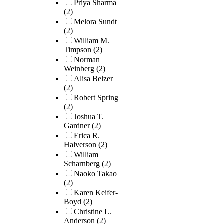
Priya Sharma
Grounded in
(2)
phenomenologic
Melora Sundt
hermeneutics (G
(2)
1975; Visse et al.
William M.
2019), critical r
Timpson
(2)
theory (Bell, 19
Norman
Paulo Freire’s c
Weinberg
(2)
of critical
Alisa Belzer
consciousness (
(2)
this research use
Robert Spring
poetic reflectio
(2)
visual journalin
Joshua T.
uncover the gen
Gardner
(2)
potential of criti
Erica R.
pedagogy. Thes
Halverson
(2)
aesthetic encoun
William
function not onl
Scharnberg
(2)
modes of expres
Naoko Takao
(2)
but also as tools 
Karen Keifer-
unpacking the 
Boyd
(2)
sociocultural
Christine L.
influences shap
Anderson
(2)
identity and