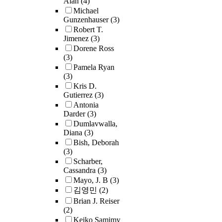
Alan
(4)
autoethnography
Michael
both method and 
Gunzenhauser
(3)
inquiry, this doc
Robert T.
research investi
Jimenez
(3)
how critical art
Dorene Ross
pedagogy can el
(3)
consciousness of
Pamela Ryan
complexities of
(3)
subjectivity and
Kris D.
positionality for
Gutierrez
(3)
racially minorit
Antonia
student in a gra
Darder
(3)
program in art
Dumlavwalla,
education. Draw
Diana
(3)
from Gloria Anz
Bish, Deborah
concept of Nepa
(3)
(2009), this stud
Scharber,
engages with the
Cassandra
(3)
betweenness of 
Mayo, J. B
(3)
both researcher 
김영민
(2)
researched to
Brian J. Reiser
interrogate the l
(2)
experiences of a
Keiko Samimy