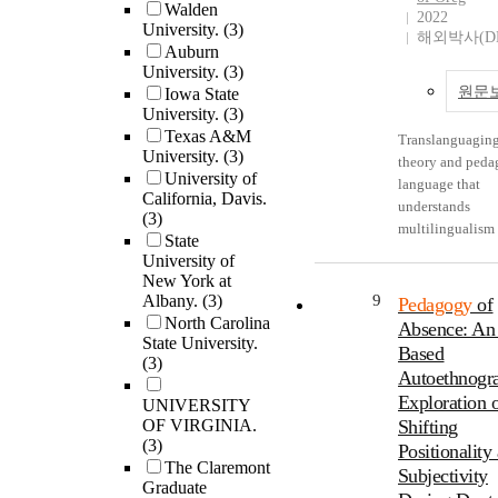
Walden
principals respo
2022
increased studen
University.
(3)
14 semi-structur
해외박사(D
mobility,
Auburn
interview questi
bi/multilingual
University.
(3)
interview protoc
continues to gai
원문
Iowa State
used and all
ground. Despite 
University.
(3)
interviewees we
growingly docu
Texas A&M
Translanguaging
advised that the
bi/multilingual
University.
(3)
theory and peda
withdraw from t
practices, many
University of
language that
study at any tim
educational spa
California, Davis.
understands
researcher follo
(3)
continue to be
multilingualism 
recommended
State
dominated by
an inherently flu
Institutional Re
University of
monolingual
flexible, and dy
Board protocols
New York at
ideologies and
practice (Garcia,
Albany.
(3)
9
were used consis
Pedagogy
of
practices (Piccar
As a pedagogy, 
North Carolina
with all the
Absence: An 
2018; Lin, 2020).
translanguaging
State University.
participants.The
Based
language separa
(3)
aims to empowe
findings indicate
policies in two-
Autoethnogr
multilingual lear
the principals di
immersion prog
Exploration 
UNIVERSITY
draw on the enti
have a definitio
have come into
OF VIRGINIA.
Shifting
their communica
culturally releva
question by scho
(3)
Positionality
repertoires to di
pedagogy that m
it reflects ideolo
The Claremont
and transform
Subjectivity
Ladson-Billings
double
Graduate
classroom langu