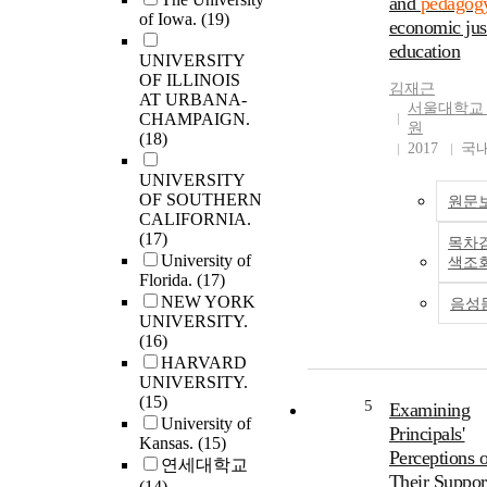
and
pedagog
of Iowa.
(19)
an emerging gr
economic jus
theory of cultur
education
UNIVERSITY
linguistically re
OF ILLINOIS
citizenship educ
김재근
AT URBANA-
This developing
서울대학교
CHAMPAIGN.
원
grounded theory
(18)
2017
국
analyzed the
intersections of
UNIVERSITY
culturally releva
OF SOUTHERN
원문
pedagogy,
CALIFORNIA.
(17)
linguistically
목차
University of
responsive teach
색조
Florida.
(17)
and active and 
NEW YORK
citizenship. The
음성
UNIVERSITY.
intersections and
(16)
case analysis of 
HARVARD
teachers' social 
UNIVERSITY.
pedagogy for
(15)
5
Examining
newcomer Latin
University of
Principals'
students develop
Kansas.
(15)
principles of cul
Perceptions 
연세대학교
and linguistical
Their Suppor
(14)