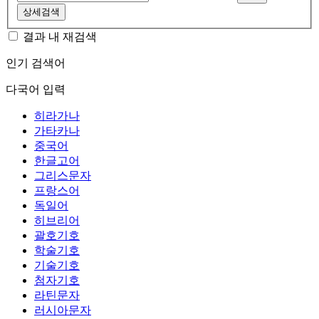
상세검색
결과 내 재검색
인기 검색어
다국어 입력
히라가나
가타카나
중국어
한글고어
그리스문자
프랑스어
독일어
히브리어
괄호기호
학술기호
기술기호
첨자기호
라틴문자
러시아문자