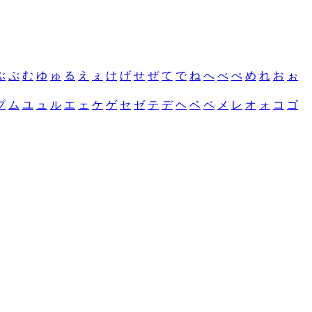
ぶ
ぷ
む
ゆ
ゅ
る
え
ぇ
け
げ
せ
ぜ
て
で
ね
へ
べ
ぺ
め
れ
お
ぉ
プ
ム
ユ
ュ
ル
エ
ェ
ケ
ゲ
セ
ゼ
テ
デ
ヘ
ベ
ペ
メ
レ
オ
ォ
コ
ゴ