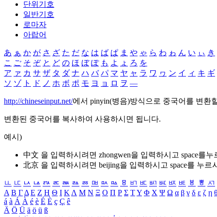
단위기호
일반기호
로마자
아랍어
あ
ぁ
か
が
さ
ざ
た
だ
な
は
ば
ぱ
ま
や
ゃ
ら
わ
ゎ
ん
い
ぃ
き
こ
ご
そ
ぞ
と
ど
の
ほ
ぼ
ぽ
も
よ
ょ
ろ
を
ア
ァ
カ
サ
ザ
タ
ダ
ナ
ハ
バ
パ
マ
ヤ
ャ
ラ
ワ
ヮ
ン
イ
ィ
キ
ギ
ソ
ゾ
ト
ド
ノ
ホ
ボ
ポ
モ
ヨ
ョ
ロ
ヲ
―
http://chineseinput.net/
에서 pinyin(병음)방식으로 중국어를 변환
변환된 중국어를 복사하여 사용하시면 됩니다.
예시)
中文 을 입력하시려면
zhongwen
을 입력하시고 space를
北京 을 입력하시려면
beijing
을 입력하시고 space를 누르
ㅥ
ㅦ
ㅧ
ㅨ
ㅩ
ㅪ
ㅫ
ㅬ
ㅭ
ㅮ
ㅯ
ㅰ
ㅱ
ㅲ
ㅳ
ㅴ
ㅵ
ㅶ
ㅷ
ㅸ
ㅹ
ㅺ
Α
Β
Γ
Δ
Ε
Ζ
Η
Θ
Ι
Κ
Λ
Μ
Ν
Ξ
Ο
Π
Ρ
Σ
Τ
Υ
Φ
Χ
Ψ
Ω
α
β
γ
δ
ε
ζ
η
á
à
Á
À
é
è
É
È
ç
Ç
ê
Ä
Ö
Ü
ä
ö
ü
ß