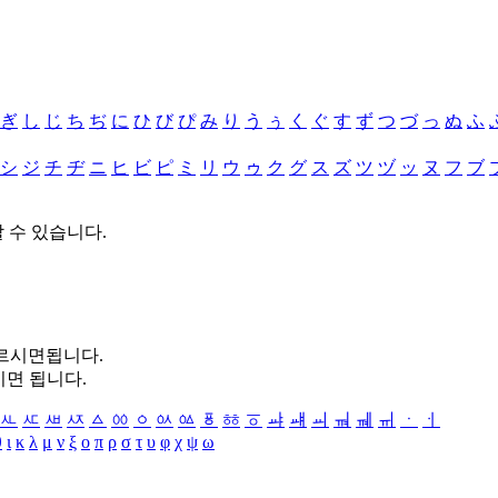
ぎ
し
じ
ち
ぢ
に
ひ
び
ぴ
み
り
う
ぅ
く
ぐ
す
ず
つ
づ
っ
ぬ
ふ
シ
ジ
チ
ヂ
ニ
ヒ
ビ
ピ
ミ
リ
ウ
ゥ
ク
グ
ス
ズ
ツ
ヅ
ッ
ヌ
フ
ブ
할 수 있습니다.
누르시면됩니다.
시면 됩니다.
ㅻ
ㅼ
ㅽ
ㅾ
ㅿ
ㆀ
ㆁ
ㆂ
ㆃ
ㆄ
ㆅ
ㆆ
ㆇ
ㆈ
ㆉ
ㆊ
ㆋ
ㆌ
ㆍ
ㆎ
θ
ι
κ
λ
μ
ν
ξ
ο
π
ρ
σ
τ
υ
φ
χ
ψ
ω