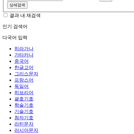
상세검색
결과 내 재검색
인기 검색어
다국어 입력
히라가나
가타카나
중국어
한글고어
그리스문자
프랑스어
독일어
히브리어
괄호기호
학술기호
기술기호
첨자기호
라틴문자
러시아문자