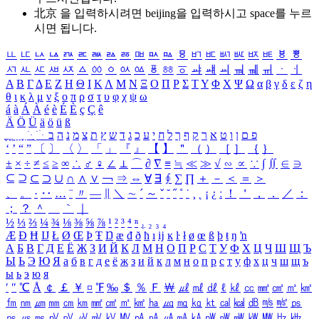
北京 을 입력하시려면
beijing
을 입력하시고 space를 누르
시면 됩니다.
ㅥ
ㅦ
ㅧ
ㅨ
ㅩ
ㅪ
ㅫ
ㅬ
ㅭ
ㅮ
ㅯ
ㅰ
ㅱ
ㅲ
ㅳ
ㅴ
ㅵ
ㅶ
ㅷ
ㅸ
ㅹ
ㅺ
ㅻ
ㅼ
ㅽ
ㅾ
ㅿ
ㆀ
ㆁ
ㆂ
ㆃ
ㆄ
ㆅ
ㆆ
ㆇ
ㆈ
ㆉ
ㆊ
ㆋ
ㆌ
ㆍ
ㆎ
Α
Β
Γ
Δ
Ε
Ζ
Η
Θ
Ι
Κ
Λ
Μ
Ν
Ξ
Ο
Π
Ρ
Σ
Τ
Υ
Φ
Χ
Ψ
Ω
α
β
γ
δ
ε
ζ
η
θ
ι
κ
λ
μ
ν
ξ
ο
π
ρ
σ
τ
υ
φ
χ
ψ
ω
á
à
Á
À
é
è
É
È
ç
Ç
ê
Ä
Ö
Ü
ä
ö
ü
ß
ְ
ֳ
ֲ
ֱ
ָ
ַ
ֵ
ֶ
ִ
ֹ
ּ
ֻ
ׂ
ׁ
ּ
ב
ה
נ
מ
צ
ת
ץ
ש
ד
ג
כ
ע
י
ח
ל
ך
ף
ק
ר
א
ט
ו
ן
ם
פ
‘
’
“
”
〔
〕
〈
〉
「
」
『
』
【
】
＂
（
）
［
］
｛
｝
±
×
÷
≠
≤
≥
∞
∴
♂
♀
∠
⊥
⌒
∂
∇
≡
≒
≪
≫
√
∽
∝
∵
∫
∬
∈
∋
⊆
⊇
⊂
⊃
∪
∩
∧
∨
￢
⇒
⇔
∀
∃
∮
∑
∏
＋
－
＜
＝
＞
、
。
·
‥
…
¨
〃
―
∥
＼
∼
´
～
ˇ
˘
˝
˚
˙
¸
˛
¡
¿
ː
！
＇
，
．
／
：
；
？
＾
＿
｀
｜
½
⅓
⅔
¼
¾
⅛
⅜
⅝
⅞
¹
²
³
⁴
ⁿ
₁
₂
₃
₄
Æ
Ð
Ħ
Ĳ
Ł
Ø
Œ
Þ
Ŧ
Ŋ
æ
đ
ð
ħ
ı
ĳ
ĸ
ŀ
ł
ø
œ
ß
þ
ŧ
ŋ
ŉ
А
Б
В
Г
Д
Е
Ё
Ж
З
И
Й
К
Л
М
Н
О
П
Р
С
Т
У
Ф
Х
Ц
Ч
Ш
Щ
Ъ
Ы
Ь
Э
Ю
Я
а
б
в
г
д
е
ё
ж
з
и
й
к
л
м
н
о
п
р
с
т
у
ф
х
ц
ч
ш
щ
ъ
ы
ь
э
ю
я
′
″
℃
Å
￠
￡
￥
¤
℉
‰
＄
％
Ｆ
￦
㎕
㎖
㎗
ℓ
㎘
㏄
㎣
㎤
㎥
㎦
㎙
㎚
㎛
㎜
㎝
㎞
㎟
㎠
㎡
㎢
㏊
㎍
㎎
㎏
㏏
㎈
㎉
㏈
㎧
㎨
㎰
㎱
㎲
㎳
㎴
㎵
㎶
㎷
㎸
㎹
㎀
㎁
㎂
㎃
㎄
㎺
㎻
㎽
㎾
㎿
㎐
㎑