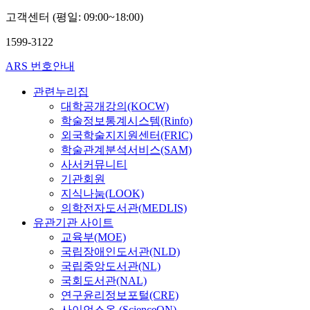
고객센터 (평일: 09:00~18:00)
1599-3122
ARS 번호안내
관련누리집
대학공개강의(KOCW)
학술정보통계시스템(Rinfo)
외국학술지지원센터(FRIC)
학술관계분석서비스(SAM)
사서커뮤니티
기관회원
지식나눔(LOOK)
의학전자도서관(MEDLIS)
유관기관 사이트
교육부(MOE)
국립장애인도서관(NLD)
국립중앙도서관(NL)
국회도서관(NAL)
연구윤리정보포털(CRE)
사이언스온 (ScienceON)