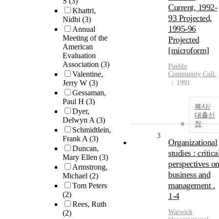
S
(3)
Current, 1992-
Khattri,
93 Projected,
Nidhi
(3)
1995-96
Annual
Meeting of the
Projected
American
[microform]
Evaluation
Association
(3)
Pueblo
Valentine,
Community Coll.
Jerry W
(3)
1991
Gessaman,
Paul H
(3)
복사/
Dyer,
대출신
Delwyn A
(3)
청
Schmidtlein,
3
Frank A
(3)
Organizational
Duncan,
studies : critica
Mary Ellen
(3)
perspectives o
Armstrong,
business and
Michael
(2)
management .
Tom Peters
(2)
1-4
Rees, Ruth
Warwick
(2)