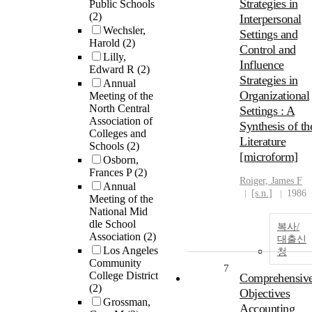
Strategies in
Public Schools
(2)
Interpersonal
Wechsler,
Settings and
Harold
(2)
Control and
Lilly,
Influence
Edward R
(2)
Strategies in
Annual
Organizational
Meeting of the
North Central
Settings : A
Association of
Synthesis of th
Colleges and
Literature
Schools
(2)
[microform]
Osborn,
Frances P
(2)
Roiger, James F
Annual
[s.n.]
1986
Meeting of the
National Mid
dle School
복사/
Association
(2)
대출신
Los Angeles
청
Community
7
College District
Comprehensiv
(2)
Objectives
Grossman,
Accounting