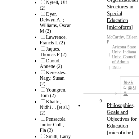
Nytell, Ulf
Structures in
(2)
Special
Dyer,
Delwyn A. ;
Education
Williams, Oscar
[microform]
M
(2)
Lawrence,
McCarthy, Eileen
F
Francis L
(2)
Arizona State
Jaques,
Univ. Indiana
Thomas F
(2)
Univ. Council
Daoud,
of Admin
Annette
(2)
1985
Keresztes-
Nagy, Susan
복사/
(2)
대출신
Youngren,
청
Tom
(2)
9
Khattri,
Philosophies,
Nidhi ... [et al.]
Goals and
(2)
Objectives for
Pensacola
Junior Coll.,
Education
Fla
(2)
[microfiche]
Smith, Larry