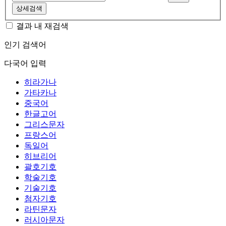
상세검색
결과 내 재검색
인기 검색어
다국어 입력
히라가나
가타카나
중국어
한글고어
그리스문자
프랑스어
독일어
히브리어
괄호기호
학술기호
기술기호
첨자기호
라틴문자
러시아문자