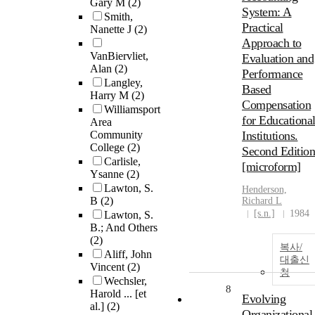
Gary M
(2)
System: A
Smith,
Practical
Nanette J
(2)
Approach to
VanBiervliet,
Evaluation and
Alan
(2)
Performance
Langley,
Based
Harry M
(2)
Compensation
Williamsport
for Educationa
Area
Community
Institutions.
College
(2)
Second Edition
Carlisle,
[microform]
Ysanne
(2)
Lawton, S.
Henderson,
B
(2)
Richard L
[s.n.]
1984
Lawton, S.
B.; And Others
(2)
복사/
Aliff, John
대출신
Vincent
(2)
청
Wechsler,
8
Harold ... [et
Evolving
al.]
(2)
Organizational