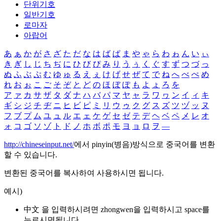
단위기호
일반기호
로마자
아랍어
あ
ぁ
か
が
さ
ざ
た
だ
な
は
ば
ぱ
ま
や
ゃ
ら
わ
ゎ
ん
い
ぃ
き
ぎ
し
じ
ち
ぢ
に
ひ
び
ぴ
み
り
う
ぅ
く
ぐ
す
ず
つ
づ
っ
ぬ
ふ
ぶ
ぷ
む
ゆ
ゅ
る
え
ぇ
け
げ
せ
ぜ
て
で
ね
へ
べ
ぺ
め
れ
お
ぉ
こ
ご
そ
ぞ
と
ど
の
ほ
ぼ
ぽ
も
よ
ょ
ろ
を
ア
ァ
カ
サ
ザ
タ
ダ
ナ
ハ
バ
パ
マ
ヤ
ャ
ラ
ワ
ヮ
ン
イ
ィ
キ
ギ
シ
ジ
チ
ヂ
ニ
ヒ
ビ
ピ
ミ
リ
ウ
ゥ
ク
グ
ス
ズ
ツ
ヅ
ッ
ヌ
フ
ブ
プ
ム
ユ
ュ
ル
エ
ェ
ケ
ゲ
セ
ゼ
テ
デ
ヘ
ベ
ペ
メ
レ
オ
ォ
コ
ゴ
ソ
ゾ
ト
ド
ノ
ホ
ボ
ポ
モ
ヨ
ョ
ロ
ヲ
―
http://chineseinput.net/
에서 pinyin(병음)방식으로 중국어를 변환
할 수 있습니다.
변환된 중국어를 복사하여 사용하시면 됩니다.
예시)
中文 을 입력하시려면
zhongwen
을 입력하시고 space를
누르시면됩니다.