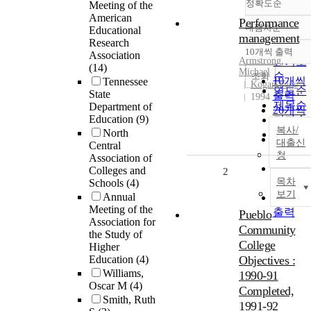
정확도순
Meeting of the
American
Performance
내림차순
Educational
정확도
management
Research
순
10개씩 출력
Association
내림차
Armstrong,
인기도
(14)
Michael
순
조회
10개씩
Tennessee
Kogan Page
연도순
State
출력
1994
제목순
Department of
20개씩
Education
(9)
저자순
출력
복사/
North
발행기
30개씩
대출신
Central
관순
출력
청
Association of
50개씩
Colleges and
2
목차
Schools
(4)
출력
보기
Annual
100개
Meeting of the
출력
Pueblo
Association for
Community
the Study of
College
Higher
Education
(4)
Objectives :
Williams,
1990-91
Oscar M
(4)
Completed,
Smith, Ruth
1991-92