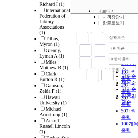
Richard I
(1)
International
내보내기
Federation of
내책장담기
Library
한글로보기
Associations
(1)
정확도순
Tribus,
Myron
(1)
내림차순
Glenny,
정확도
Lyman A
(1)
순
10개씩 출력
내림차
Miles,
인기도
Matthew B
(1)
순
조회
10개씩
Clark,
연도순
출력
Burton R
(1)
제목순
20개씩
Gamson,
저자순
Zelda F
(1)
출력
발행기
Hawaii
30개씩
관순
University
(1)
출력
Michael
50개씩
Armstrong
(1)
출력
Ackoff,
100개
Russell Lincoln
출력
(1)
Tucker, Sue