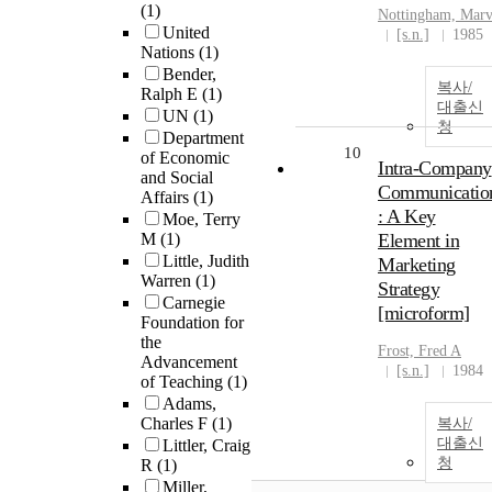
(1)
Nottingham, Mar
United
[s.n.]
1985
Nations
(1)
Bender,
복사/
Ralph E
(1)
대출신
UN
(1)
청
Department
10
of Economic
Intra-Company
and Social
Communicatio
Affairs
(1)
: A Key
Moe, Terry
M
(1)
Element in
Little, Judith
Marketing
Warren
(1)
Strategy
Carnegie
[microform]
Foundation for
the
Frost, Fred A
Advancement
[s.n.]
1984
of Teaching
(1)
Adams,
Charles F
(1)
복사/
대출신
Littler, Craig
청
R
(1)
Miller,