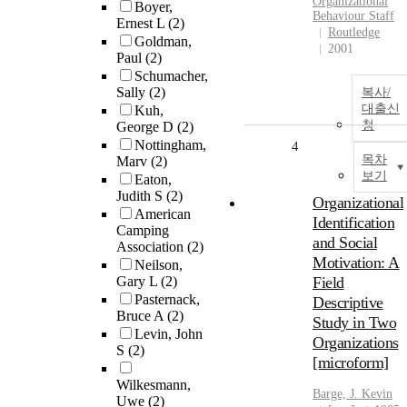
Organizational
Boyer,
Behaviour Staff
Ernest L
(2)
Routledge
Goldman,
2001
Paul
(2)
Schumacher,
Sally
(2)
복사/
대출신
Kuh,
청
George D
(2)
Nottingham,
4
목차
Marv
(2)
보기
Eaton,
Judith S
(2)
Organizational
American
Identification
Camping
and Social
Association
(2)
Motivation: A
Neilson,
Gary L
(2)
Field
Pasternack,
Descriptive
Bruce A
(2)
Study in Two
Levin, John
Organizations
S
(2)
[microform]
Wilkesmann,
Barge, J. Kevin
Uwe
(2)