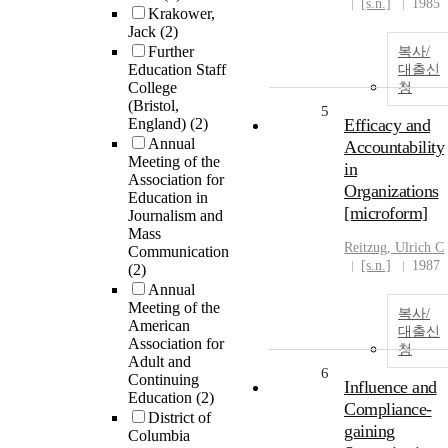
[s.n.]
1985
Krakower,
Jack
(2)
Further
복사/
Education Staff
대출신
College
청
(Bristol,
5
England)
(2)
Efficacy and
Annual
Accountability
Meeting of the
in
Association for
Organizations
Education in
[microform]
Journalism and
Mass
Reitzug, Ulrich C
Communication
[s.n.]
1987
(2)
Annual
Meeting of the
복사/
American
대출신
Association for
청
Adult and
6
Continuing
Influence and
Education
(2)
Compliance-
District of
gaining
Columbia