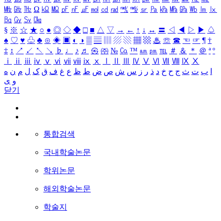
㎒
㎓
㎔
Ω
㏀
㏁
㎊
㎋
㎌
㏖
㏅
㎭
㎮
㎯
㏛
㎩
㎪
㎫
㎬
㏝
㏐
㏓
㏃
㏉
㏜
㏆
§
※
☆
★
○
●
◎
◇
◆
□
■
△
▽
→
←
↑
↓
↔
〓
◁
◀
▷
▶
♤
♠
♡
♥
♧
♣
⊙
◈
▣
◐
◑
▒
▤
▥
▨
▧
▦
▩
♨
☏
☎
☜
☞
¶
†
‡
↕
↗
↙
↖
↘
♭
♩
♪
♬
㉿
㈜
№
㏇
™
㏂
㏘
℡
＃
＆
＊
＠
ª
º
ⅰ
ⅱ
ⅲ
ⅳ
ⅴ
ⅵ
ⅶ
ⅷ
ⅸ
ⅹ
Ⅰ
Ⅱ
Ⅲ
Ⅳ
Ⅴ
Ⅵ
Ⅶ
Ⅷ
Ⅸ
Ⅹ
ا
ب
ت
ث
ج
ح
خ
د
ذ
ر
ز
س
ش
ص
ض
ط
ظ
ع
غ
ف
ق
ک
ل
م
ن
ه
و
ی
닫기
통합검색
국내학술논문
학위논문
해외학술논문
학술지