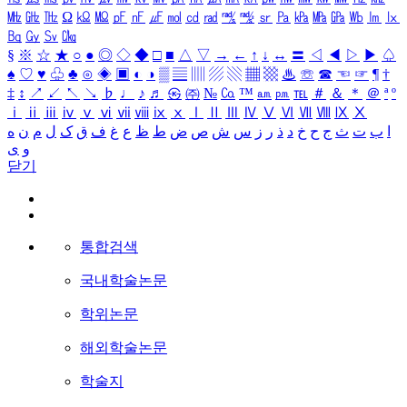
㎒
㎓
㎔
Ω
㏀
㏁
㎊
㎋
㎌
㏖
㏅
㎭
㎮
㎯
㏛
㎩
㎪
㎫
㎬
㏝
㏐
㏓
㏃
㏉
㏜
㏆
§
※
☆
★
○
●
◎
◇
◆
□
■
△
▽
→
←
↑
↓
↔
〓
◁
◀
▷
▶
♤
♠
♡
♥
♧
♣
⊙
◈
▣
◐
◑
▒
▤
▥
▨
▧
▦
▩
♨
☏
☎
☜
☞
¶
†
‡
↕
↗
↙
↖
↘
♭
♩
♪
♬
㉿
㈜
№
㏇
™
㏂
㏘
℡
＃
＆
＊
＠
ª
º
ⅰ
ⅱ
ⅲ
ⅳ
ⅴ
ⅵ
ⅶ
ⅷ
ⅸ
ⅹ
Ⅰ
Ⅱ
Ⅲ
Ⅳ
Ⅴ
Ⅵ
Ⅶ
Ⅷ
Ⅸ
Ⅹ
ا
ب
ت
ث
ج
ح
خ
د
ذ
ر
ز
س
ش
ص
ض
ط
ظ
ع
غ
ف
ق
ک
ل
م
ن
ه
و
ی
닫기
통합검색
국내학술논문
학위논문
해외학술논문
학술지