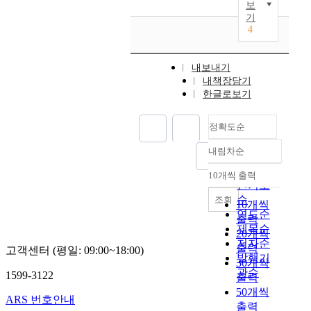
m
o
보
e
다
i
a
에
e
기
o
p
.
e
r
대
4
n
n
r
이
s
a
하
t
l
o
러
w
c
여
s
i
b
한
a
t
내보내기
게
t
n
l
본
s
s
내책장담기
임
e
e
e
성
t
한글로보기
o
산
c
g
m
을
o
f
업
h
a
o
본
r
S
진
정확도순
n
m
f
질
e
p
흥
i
e
g
적
a
o
내림차순
법
정확도
c
.
a
인
c
r
,
순
a
E
m
억
10개씩 출력
h
t
사
내림차순
l
인기도
v
e
제
a
s
행
i
순
e
조회
a
가
10개씩
c
P
행
n
n
연도순
d
아
o
출력
r
위
f
t
제목순
d
닌
m
20개씩
o
특
o
h
저자순
i
,
m
m
출력
례
고객센터 (평일: 09:00~18:00)
r
o
c
어
발행기
o
o
30개씩
법
m
u
t
느
관순
n
1599-3122
t
,
출력
a
g
i
정
p
i
국
50개씩
t
h
o
도
ARS 번호안내
r
o
민
출력
i
o