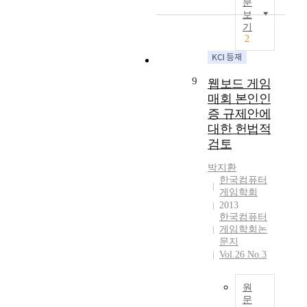
.
문
t
하
e
s
e
의
보
a
e
여
d
e
g
본
기
n
t
정
.
r
2
a
성
d
h
보
T
s
t
이
C
e
통
o
t
i
기
h
p
신
i
h
9
v
때
웹보드 게임
i
r
망
n
a
e
문
매회 본인인
n
o
을
d
t
a
에
a
증 규제안에
h
통
e
a
s
내
.
i
대한 헌법적
해
b
r
p
기
T
b
제
검토
t
e
e
라
h
i
공
e
a
c
는
e
t
박지환
하
d
p
t
방
s
한국컴퓨터
i
는
t
p
s
식
게임학회
e
o
스
o
l
s
에
2013
c
n
포
d
i
한국컴퓨터
u
는
a
o
츠
e
게임학회논
c
c
존
s
f
베
문지
v
a
h
재
e
s
팅
Vol.26 No.3
e
b
a
한
s
i
성
l
l
s
다
t
m
게
o
e
t
고
원
u
i
임
p
t
문
h
한
d
l
물