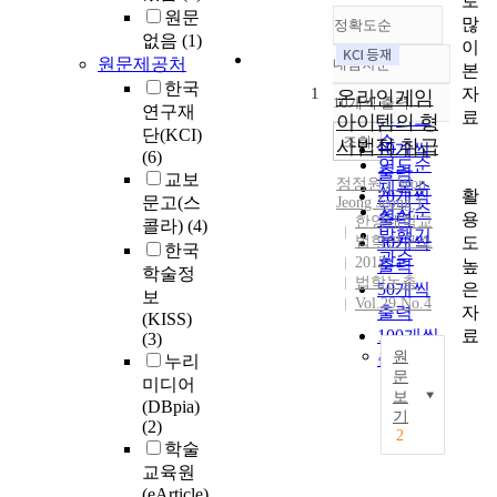
로
원문
많
정확도순
없음
(1)
이
원문제공처
내림차순
본
정확도
한국
자
1
순
온라인게임
10개씩 출력
내림차순
연구재
료
인기도
아이템의 형
단(KCI)
순
조회
사법적 취급
10개씩
(6)
연도순
출력
교보
정정원 ( Won
제목순
활
20개씩
문고(스
Jeong Jeong )
저자순
용
출력
한양대학교
콜라)
(4)
발행기
도
법학연구소
30개씩
한국
관순
2012
높
출력
학술정
법학논총
은
50개씩
보
Vol.29 No.4
자
출력
(KISS)
료
100개씩
(3)
원
출력
누리
문
미디어
보
A
(DBpia)
기
(2)
c
2
학술
o
교육원
m
(eArticle)
p