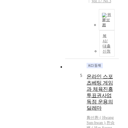
t
Vol.17 No.3
e
t
e
d
i
d
원
t
v
t
문보
h
e
o
기
r
A
f
a
o
s
u
R
복
u
o
n
e
사/
g
f
c
대출
a
h
2
t
신청
l
t
0
i
M
h
1
o
o
e
8
n
n
I
,
a
e
5
온라인 스포
n
m
l
y
츠베팅 게임
t
a
i
T
과 체육진흥
e
j
t
r
투표권사업
r
o
y
a
n
독점 운용의
r
a
d
e
r
딜레마
s
i
t
e
a
n
황선환 ( Hwang
w
g
f
g
Sun-hwan )
,
한승
a
u
u
(
백 ( Han Seung-