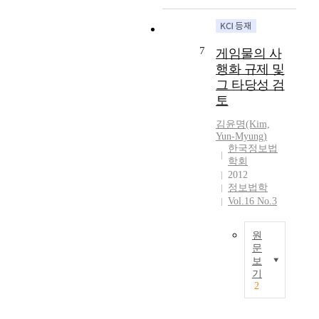
베
o
a
g
t
t
팅
n
r
e
a
s
게
s
e
n
i
b
임
t
7
a
게임물의 사
e
l
e
에
r
s
r
행화 규제 및
,
t
대
u
.
a
그 타당성 검
t
t
한
c
F
l
h
토
i
일
t
i
p
i
n
련
i
r
u
김윤명(Kim,
s
g
의
o
s
Yun-Myung)
b
p
g
판
한국정보법
n
t
l
a
a
결
학회
o
i
i
p
m
들
2012
f
s
c
e
e
은
정보법학
I
t
l
r
s
스
Vol.16 No.3
n
h
e
s
t
포
t
e
i
h
h
츠
e
원
p
s
o
a
토
문
r
a
u
w
t
토
보
n
y
r
최
e
a
와
기
e
m
e
모
d
r
2
같
t
e
.
든
l
e
이
i
n
H
사
o
l
국