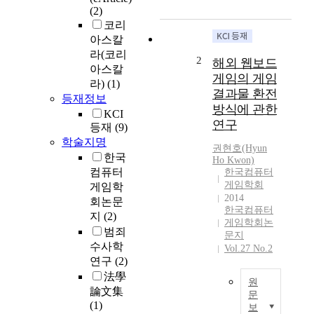
(2)
u
코리
t
아스칼
e
라(코리
r
2
해외 웹보드
w
아스칼
게임의 게임
a
라)
(1)
결과물 환전
s
등재정보
방식에 관한
s
KCI
연구
u
등재
(9)
p
학술지명
권현호(Hyun
p
한국
Ho Kwon)
l
컴퓨터
한국컴퓨터
i
게임학회
게임학
e
2014
회논문
d
한국컴퓨터
지
(2)
u
게임학회논
범죄
문지
n
수사학
Vol.27 No.2
i
연구
(2)
v
法學
e
원
論文集
r
문
(1)
s
보
T