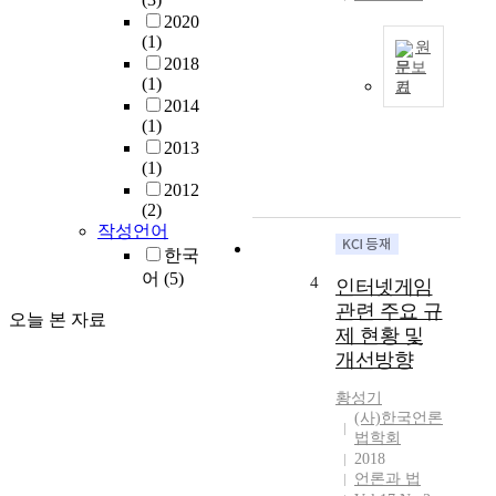
r
e
2020
t
l
(1)
i
원
e
2018
문보
f
g
(1)
기
i
O
a
2014
c
n
l
(1)
i
l
i
2013
a
i
s
(1)
l
n
s
2012
s
e
(2)
u
p
g
작성언어
e
a
a
한국
s
c
m
m
어
(5)
4
인터넷게임
e
i
a
관련 주요 규
s
n
오늘 본 자료
i
제 현황 및
c
g
n
o
개선방향
h
l
p
a
y
황성기
e
s
r
(사)한국언론
f
p
e
법학회
o
o
l
2018
r
s
a
언론과 법
m
i