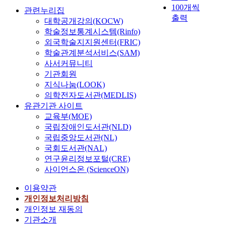
n
의
i
n
체
100개씩
o
n
관련누리집
c
관
n
V
육
출력
n
l
대학공개강의(KOCW)
a
리
c
o
진
c
i
학술정보통계시스템(Rinfo)
u
를
i
t
흥
o
n
s
통
외국학술지지원센터(FRIC)
p
i
법
m
e
e
해
학술관계분석서비스(SAM)
l
n
등
m
g
d
서
사서커뮤니티
e
g
사
u
a
b
확
기관회원
,
R
행
n
m
y
산
t
지식나눔(LOOK)
i
행
i
e
o
되
h
의학전자도서관(MEDLIS)
g
위
c
p
v
는
a
h
유관기관 사이트
금
a
a
e
것
t
t
교육부(MOE)
지
t
y
r
을
i
s
규
국립장애인도서관(NLD)
i
m
i
막
s
u
정
국립중앙도서관(NL)
o
e
n
는
,
n
의
국회도서관(NAL)
n
n
d
것
"
d
적
연구윤리정보포털(CRE)
,
t
u
이
R
e
용
사이언스온 (ScienceON)
o
l
l
필
M
r
상
n
i
g
요
T
t
한
이용약관
-
m
e
하
i
h
계
개인정보처리방침
l
i
n
다
s
e
를
개인정보 재동의
i
t
c
고
e
l
명
기관소개
n
r
e
하
v
a