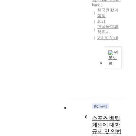
s
l
t
R
baek )
c
a
u
한국융합과
M
a
t
r
학회
T
u
o
e
2021
)
g
r
한국융합과
g
i
h
학회지
y
r
n
Vol.10 No.6
t
i
o
w
a
s
w
e
s
s
t
원
b
e
u
h
문보
-
a
e
기
e
b
P
t
s
n
o
u
t
r
g
a
r
o
e
i
r
p
t
l
n
d
o
h
a
e
g
s
e
t
i
a
e
c
e
n
m
:
e
d
d
e
T
6
n
스포츠 베팅
t
u
s
h
t
o
게임에 대한
s
i
i
r
I
t
규제 및 입법
n
s
a
n