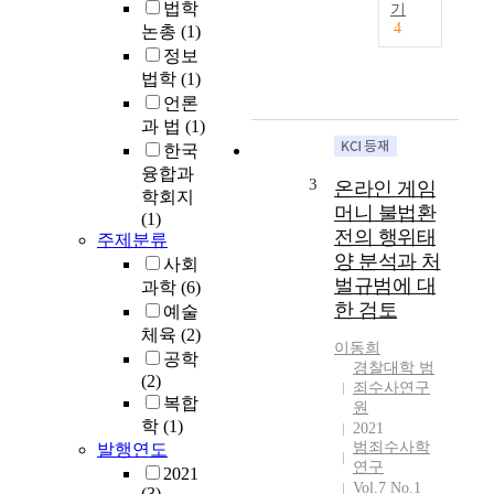
법학
기
a
h
4
논총
(1)
l
i
l
정보
s
y
법학
(1)
a
,
언론
r
a
과 법
(1)
t
n
한국
i
d
융합과
c
3
온라인 게임
t
학회지
l
h
머니 불법환
(1)
e
e
전의 행위태
주제분류
d
o
양 분석과 처
e
사회
u
벌규범에 대
a
과학
(6)
r
l
한 검토
예술
s
t
체육
(2)
o
이동희
w
공학
c
경찰대학 범
i
(2)
i
죄수사연구
t
복합
e
원
h
학
(1)
2021
t
s
범죄수사학
발행연도
y
o
연구
2021
a
m
Vol.7 No.1
(3)