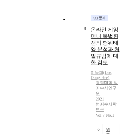
n
t
o
행
t
e
가
f
l
w
성
s
g
가
r
i
e
은
o
a
도
a
m
v
규
f
l
박
s
i
e
제
r
l
에
8
온라인 게임
t
t
r
되
e
y
대
머니 불법환
r
r
,
어
a
d
한
전의 행위태
u
e
o
야
l
i
예
c
양 분석과 처
g
n
하
c
s
외
t
u
벌규범에 대
l
는
a
t
를
u
l
i
가
한 검토
s
r
허
r
a
n
?
e
i
용
e
이동희(Lee,
t
e
어
f
b
한
Dong-Hee)
w
i
g
느
o
u
사
경찰대학 범
a
o
a
정
u
t
행
죄수사연구
s
n
m
도
n
e
원
행
p
o
e
의
d
2021
d
위
e
f
s
사
범죄수사학
i
d
영
r
g
h
행
연구
n
e
업
f
a
Vol.7 No.1
a
성
U
s
을
o
m
v
은
.
p
모
r
e
e
인
S
i
원
사
m
u
n
간