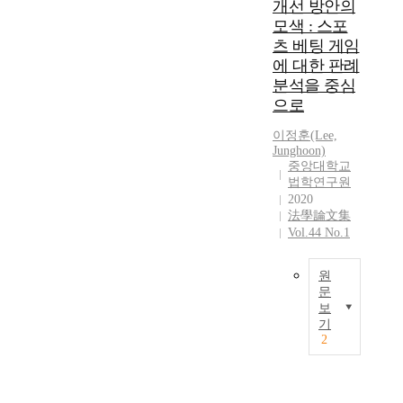
r
개선 방안의
K
s
l
t
y
o
모색 : 스포
t
p
e
a
r
u
츠 베팅 게임
a
r
n
e
d
에 대한 판례
r
n
d
a
y
분석을 중심
t
e
c
.
e
으로
a
t
u
F
x
n
g
l
o
a
이정훈(Lee,
o
a
t
r
Junghoon)
m
t
m
u
중앙대학교
c
i
h
e
r
법학연구원
l
n
e
e
2020
a
a
e
r
x
法學論文集
l
r
d
s
Vol.44 No.1
i
c
i
o
i
s
o
f
n
n
t
n
y
원
l
c
i
t
문
i
i
e
n
e
보
n
n
최
w
t
기
n
g
e
근
i
2
h
t
i
s
스
d
r
f
n
p
포
e
e
o
d
o
츠
c
e
r
e
r