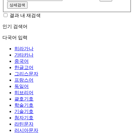
상세검색
결과 내 재검색
인기 검색어
다국어 입력
히라가나
가타카나
중국어
한글고어
그리스문자
프랑스어
독일어
히브리어
괄호기호
학술기호
기술기호
첨자기호
라틴문자
러시아문자