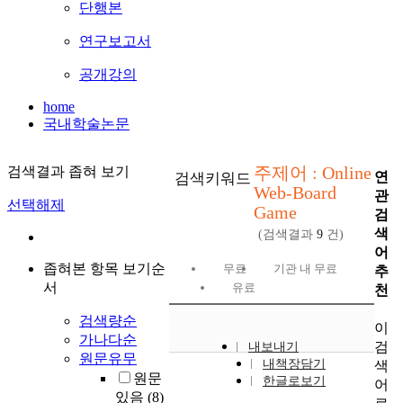
단행본
연구보고서
공개강의
home
국내학술논문
주제어 : Online
검색결과 좁혀 보기
연
검색키워드
Web-Board
관
선택해제
Game
검
색
(검색결과
9
건)
어
좁혀본 항목 보기순
무료
기관 내 무료
추
서
유료
천
검색량순
이
가나다순
검
내보내기
원문유무
내책장담기
색
원문
한글로보기
어
있음
(8)