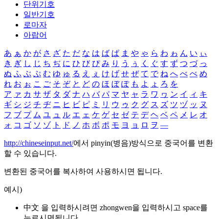
단위기호
일반기호
로마자
아랍어
あ
ぁ
か
が
さ
ざ
た
だ
な
は
ば
ぱ
ま
や
ゃ
ら
わ
ゎ
ん
い
ぃ
き
ぎ
し
じ
ち
ぢ
に
ひ
び
ぴ
み
り
う
ぅ
く
ぐ
す
ず
つ
づ
っ
ぬ
ふ
ぶ
ぷ
む
ゆ
ゅ
る
え
ぇ
け
げ
せ
ぜ
て
で
ね
へ
べ
ぺ
め
れ
お
ぉ
こ
ご
そ
ぞ
と
ど
の
ほ
ぼ
ぽ
も
よ
ょ
ろ
を
ア
ァ
カ
サ
ザ
タ
ダ
ナ
ハ
バ
パ
マ
ヤ
ャ
ラ
ワ
ヮ
ン
イ
ィ
キ
ギ
シ
ジ
チ
ヂ
ニ
ヒ
ビ
ピ
ミ
リ
ウ
ゥ
ク
グ
ス
ズ
ツ
ヅ
ッ
ヌ
フ
ブ
プ
ム
ユ
ュ
ル
エ
ェ
ケ
ゲ
セ
ゼ
テ
デ
ヘ
ベ
ペ
メ
レ
オ
ォ
コ
ゴ
ソ
ゾ
ト
ド
ノ
ホ
ボ
ポ
モ
ヨ
ョ
ロ
ヲ
―
http://chineseinput.net/
에서 pinyin(병음)방식으로 중국어를 변환
할 수 있습니다.
변환된 중국어를 복사하여 사용하시면 됩니다.
예시)
中文 을 입력하시려면
zhongwen
을 입력하시고 space를
누르시면됩니다.