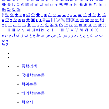
㎒
㎓
㎔
Ω
㏀
㏁
㎊
㎋
㎌
㏖
㏅
㎭
㎮
㎯
㏛
㎩
㎪
㎫
㎬
㏝
㏐
㏓
㏃
㏉
㏜
㏆
§
※
☆
★
○
●
◎
◇
◆
□
■
△
▽
→
←
↑
↓
↔
〓
◁
◀
▷
▶
♤
♠
♡
♥
♧
♣
⊙
◈
▣
◐
◑
▒
▤
▥
▨
▧
▦
▩
♨
☏
☎
☜
☞
¶
†
‡
↕
↗
↙
↖
↘
♭
♩
♪
♬
㉿
㈜
№
㏇
™
㏂
㏘
℡
＃
＆
＊
＠
ª
º
ⅰ
ⅱ
ⅲ
ⅳ
ⅴ
ⅵ
ⅶ
ⅷ
ⅸ
ⅹ
Ⅰ
Ⅱ
Ⅲ
Ⅳ
Ⅴ
Ⅵ
Ⅶ
Ⅷ
Ⅸ
Ⅹ
ا
ب
ت
ث
ج
ح
خ
د
ذ
ر
ز
س
ش
ص
ض
ط
ظ
ع
غ
ف
ق
ک
ل
م
ن
ه
و
ی
닫기
통합검색
국내학술논문
학위논문
해외학술논문
학술지