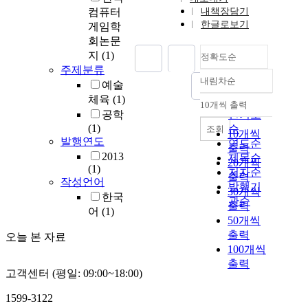
컴퓨터
내책장담기
한글로보기
게임학
회논문
지
(1)
정확도순
주제분류
내림차순
예술
정확도
체육
(1)
순
10개씩 출력
내림차순
공학
인기도
(1)
순
조회
10개씩
발행연도
연도순
출력
2013
제목순
20개씩
(1)
저자순
출력
작성언어
발행기
30개씩
한국
관순
출력
어
(1)
50개씩
출력
오늘 본 자료
100개씩
출력
고객센터 (평일: 09:00~18:00)
1599-3122