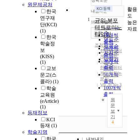
정확도순
원문제공처
활용
한국
내림차순
정확도
도
연구재
1
순
균일 분포
높은
10개씩 출력
내림차순
단(KCI)
인기도
테트로미노
자료
(1)
순
조회
타일링
10개씩
한국
연도순
출력
학술정
조청운
제목순
20개씩
보
한국컴퓨터
저자순
출력
(KISS)
게임학회
발행기
30개씩
(1)
2013
관순
한국컴퓨터
출력
교보
게임학회논
50개씩
문고(스
문지
출력
콜라)
(1)
Vol.26 No.3
100개씩
학술
출력
교육원
원
(eArticle)
문
(1)
보
등재정보
기
KCI
4
등재
(1)
학술지명
한국
내보내기