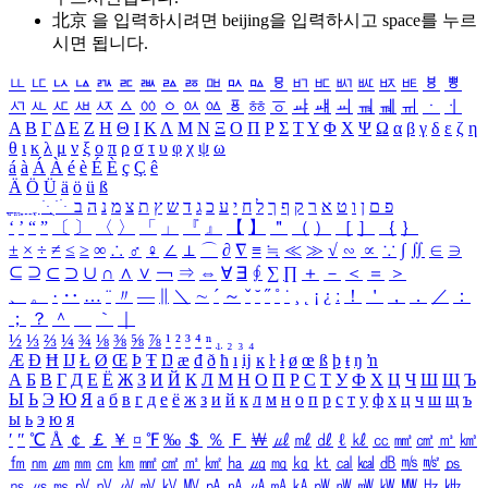
北京 을 입력하시려면
beijing
을 입력하시고 space를 누르
시면 됩니다.
ㅥ
ㅦ
ㅧ
ㅨ
ㅩ
ㅪ
ㅫ
ㅬ
ㅭ
ㅮ
ㅯ
ㅰ
ㅱ
ㅲ
ㅳ
ㅴ
ㅵ
ㅶ
ㅷ
ㅸ
ㅹ
ㅺ
ㅻ
ㅼ
ㅽ
ㅾ
ㅿ
ㆀ
ㆁ
ㆂ
ㆃ
ㆄ
ㆅ
ㆆ
ㆇ
ㆈ
ㆉ
ㆊ
ㆋ
ㆌ
ㆍ
ㆎ
Α
Β
Γ
Δ
Ε
Ζ
Η
Θ
Ι
Κ
Λ
Μ
Ν
Ξ
Ο
Π
Ρ
Σ
Τ
Υ
Φ
Χ
Ψ
Ω
α
β
γ
δ
ε
ζ
η
θ
ι
κ
λ
μ
ν
ξ
ο
π
ρ
σ
τ
υ
φ
χ
ψ
ω
á
à
Á
À
é
è
É
È
ç
Ç
ê
Ä
Ö
Ü
ä
ö
ü
ß
ְ
ֳ
ֲ
ֱ
ָ
ַ
ֵ
ֶ
ִ
ֹ
ּ
ֻ
ׂ
ׁ
ּ
ב
ה
נ
מ
צ
ת
ץ
ש
ד
ג
כ
ע
י
ח
ל
ך
ף
ק
ר
א
ט
ו
ן
ם
פ
‘
’
“
”
〔
〕
〈
〉
「
」
『
』
【
】
＂
（
）
［
］
｛
｝
±
×
÷
≠
≤
≥
∞
∴
♂
♀
∠
⊥
⌒
∂
∇
≡
≒
≪
≫
√
∽
∝
∵
∫
∬
∈
∋
⊆
⊇
⊂
⊃
∪
∩
∧
∨
￢
⇒
⇔
∀
∃
∮
∑
∏
＋
－
＜
＝
＞
、
。
·
‥
…
¨
〃
―
∥
＼
∼
´
～
ˇ
˘
˝
˚
˙
¸
˛
¡
¿
ː
！
＇
，
．
／
：
；
？
＾
＿
｀
｜
½
⅓
⅔
¼
¾
⅛
⅜
⅝
⅞
¹
²
³
⁴
ⁿ
₁
₂
₃
₄
Æ
Ð
Ħ
Ĳ
Ł
Ø
Œ
Þ
Ŧ
Ŋ
æ
đ
ð
ħ
ı
ĳ
ĸ
ŀ
ł
ø
œ
ß
þ
ŧ
ŋ
ŉ
А
Б
В
Г
Д
Е
Ё
Ж
З
И
Й
К
Л
М
Н
О
П
Р
С
Т
У
Ф
Х
Ц
Ч
Ш
Щ
Ъ
Ы
Ь
Э
Ю
Я
а
б
в
г
д
е
ё
ж
з
и
й
к
л
м
н
о
п
р
с
т
у
ф
х
ц
ч
ш
щ
ъ
ы
ь
э
ю
я
′
″
℃
Å
￠
￡
￥
¤
℉
‰
＄
％
Ｆ
￦
㎕
㎖
㎗
ℓ
㎘
㏄
㎣
㎤
㎥
㎦
㎙
㎚
㎛
㎜
㎝
㎞
㎟
㎠
㎡
㎢
㏊
㎍
㎎
㎏
㏏
㎈
㎉
㏈
㎧
㎨
㎰
㎱
㎲
㎳
㎴
㎵
㎶
㎷
㎸
㎹
㎀
㎁
㎂
㎃
㎄
㎺
㎻
㎽
㎾
㎿
㎐
㎑