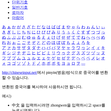
단위기호
일반기호
로마자
아랍어
あ
ぁ
か
が
さ
ざ
た
だ
な
は
ば
ぱ
ま
や
ゃ
ら
わ
ゎ
ん
い
ぃ
き
ぎ
し
じ
ち
ぢ
に
ひ
び
ぴ
み
り
う
ぅ
く
ぐ
す
ず
つ
づ
っ
ぬ
ふ
ぶ
ぷ
む
ゆ
ゅ
る
え
ぇ
け
げ
せ
ぜ
て
で
ね
へ
べ
ぺ
め
れ
お
ぉ
こ
ご
そ
ぞ
と
ど
の
ほ
ぼ
ぽ
も
よ
ょ
ろ
を
ア
ァ
カ
サ
ザ
タ
ダ
ナ
ハ
バ
パ
マ
ヤ
ャ
ラ
ワ
ヮ
ン
イ
ィ
キ
ギ
シ
ジ
チ
ヂ
ニ
ヒ
ビ
ピ
ミ
リ
ウ
ゥ
ク
グ
ス
ズ
ツ
ヅ
ッ
ヌ
フ
ブ
プ
ム
ユ
ュ
ル
エ
ェ
ケ
ゲ
セ
ゼ
テ
デ
ヘ
ベ
ペ
メ
レ
オ
ォ
コ
ゴ
ソ
ゾ
ト
ド
ノ
ホ
ボ
ポ
モ
ヨ
ョ
ロ
ヲ
―
http://chineseinput.net/
에서 pinyin(병음)방식으로 중국어를 변환
할 수 있습니다.
변환된 중국어를 복사하여 사용하시면 됩니다.
예시)
中文 을 입력하시려면
zhongwen
을 입력하시고 space를
누르시면됩니다.