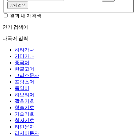
상세검색
결과 내 재검색
인기 검색어
다국어 입력
히라가나
가타카나
중국어
한글고어
그리스문자
프랑스어
독일어
히브리어
괄호기호
학술기호
기술기호
첨자기호
라틴문자
러시아문자