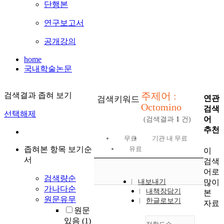
단행본
연구보고서
공개강의
home
국내학술논문
주제어 :
검색결과 좁혀 보기
연관
검색키워드
Octomino
검색
선택해제
어
(검색결과
1
건)
추천
무료
기관 내 무료
좁혀본 항목 보기순
유료
이
서
검색
어로
검색량순
많이
내보내기
가나다순
내책장담기
본
원문유무
한글로보기
자료
원문
있음
(1)