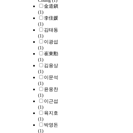
Chung
(1)
s
o
j
金道鎭
t
f
e
(1)
i
a
t
李佳媛
c
n
p
(1)
s
t
r
김태동
i
h
o
(1)
n
r
c
u
이광섭
o
a
e
l
(1)
r
c
s
t
崔東勳
g
e
s
i
(1)
g
a
n
.
p
김용상
r
n
e
I
l
(1)
a
i
a
(
n
e
이문석
i
c
n
e
s
i
(1)
n
t
d
-
p
n
윤웅찬
h
d
p
i
k
(1)
i
i
a
t
j
이근섭
n
b
p
e
e
(1)
f
e
e
o
t
육지호
i
n
r
f
t
(1)
l
z
)
i
.
박영돈
.
m
o
a
n
(1)