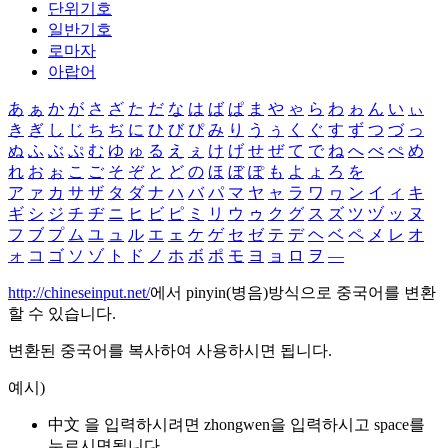
단위기호
일반기호
로마자
아랍어
あ
ぁ
か
が
さ
ざ
た
だ
な
は
ば
ぱ
ま
や
ゃ
ら
わ
ゎ
ん
い
ぃ
き
ぎ
し
じ
ち
ぢ
に
ひ
び
ぴ
み
り
う
ぅ
く
ぐ
す
ず
つ
づ
っ
ぬ
ふ
ぶ
ぷ
む
ゆ
ゅ
る
え
ぇ
け
げ
せ
ぜ
て
で
ね
へ
べ
ぺ
め
れ
お
ぉ
こ
ご
そ
ぞ
と
ど
の
ほ
ぼ
ぽ
も
よ
ょ
ろ
を
ア
ァ
カ
サ
ザ
タ
ダ
ナ
ハ
バ
パ
マ
ヤ
ャ
ラ
ワ
ヮ
ン
イ
ィ
キ
ギ
シ
ジ
チ
ヂ
ニ
ヒ
ビ
ピ
ミ
リ
ウ
ゥ
ク
グ
ス
ズ
ツ
ヅ
ッ
ヌ
フ
ブ
プ
ム
ユ
ュ
ル
エ
ェ
ケ
ゲ
セ
ゼ
テ
デ
ヘ
ベ
ペ
メ
レ
オ
ォ
コ
ゴ
ソ
ゾ
ト
ド
ノ
ホ
ボ
ポ
モ
ヨ
ョ
ロ
ヲ
―
http://chineseinput.net/
에서 pinyin(병음)방식으로 중국어를 변환
할 수 있습니다.
변환된 중국어를 복사하여 사용하시면 됩니다.
예시)
中文 을 입력하시려면
zhongwen
을 입력하시고 space를
누르시면됩니다.