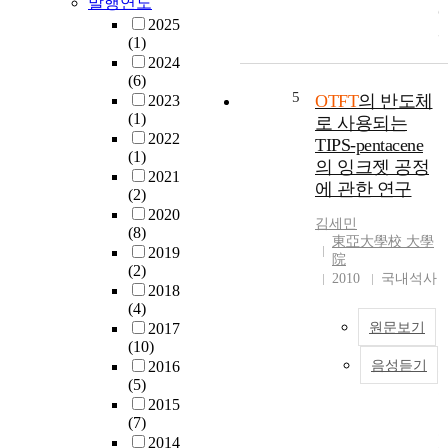
I
발행연도
b
s
n
2025
i
t
k
(1)
s
u
j
2024
(
d
(6)
e
t
y
5
OTFT
의 반도체
2023
t
r
i
(1)
로 사용되는
p
i
n
2022
r
TIPS-pentacene
i
g
(1)
i
의 잉크젯 공정
s
o
2021
n
에 관한 연구
o
n
(2)
t
p
t
2020
김세민
r
h
(8)
東亞大學校 大學
o
e
2019
H
院
p
(2)
f
2
2010
국내석사
y
2018
a
O
l
(4)
b
s
2017
원문보기
r
O
(10)
i
i
2
2016
음성듣기
l
c
(5)
y
a
2015
l
t
(7)
e
i
T
2014
t