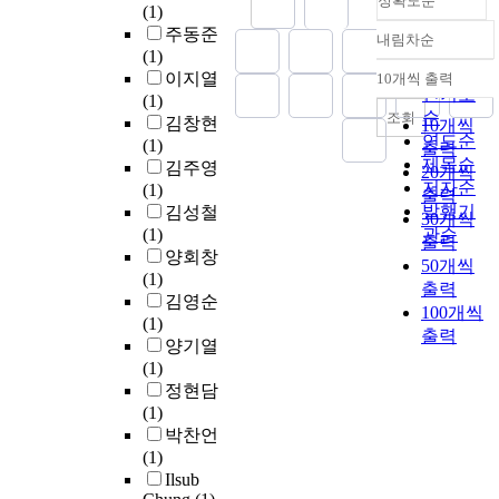
정확도순
s
F
i
(1)
r
a
T
v
주동준
내림차순
p
정확도
n
s
a
(1)
C
e
d
순
w
t
이지열
10개씩 출력
o
내림차순
r
O
e
인기도
T
i
(1)
f
f
T
r
F
순
o
조회
김창현
10개씩
f
o
F
e
T
n
연도순
(1)
출력
e
r
T
d
(
l
제목순
김주영
e
20개씩
m
c
o
a
a
저자순
(1)
s
출력
a
h
n
-
y
발행기
김성철
t
30개씩
n
a
e
S
e
(1)
관순
r
출력
c
r
u
i
r
양회창
a
50개씩
e
a
t
:
(1)
i
출력
c
c
i
H
김영순
n
h
100개씩
t
l
T
(1)
a
출력
e
i
F
양기열
r
r
z
D
T
(1)
a
i
i
r
s
정현담
c
s
n
o
)
(1)
t
t
g
p
박찬언
e
i
i
l
(1)
2
r
c
n
e
Ilsub
i
s
k
t