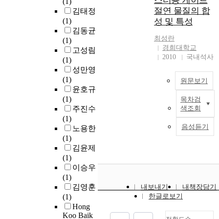
스터용 게이트
t
(1)
s
e
l
p
s
절연 물질의 합
김태정
s
l
e
r
s
(1)
성 및 특성
i
l
d
o
i
김동균
b
e
c
v
최성란
(1)
i
s
e
a
경희대학교
고성림
l
c
s
t
2010
국내석사
(1)
i
r
s
i
성만영
t
i
e
o
(1)
원문보기
y
b
s
n
T
윤호규
b
e
t
l
I
(1)
목차검
u
s
o
a
P
주진수
색조회
t
t
f
y
S
(1)
a
h
a
e
음성듣기
p
노용한
l
e
b
r
e
(1)
s
s
r
n
김윤제
o
y
i
t
(1)
s
n
c
a
이승우
u
t
a
c
(1)
p
h
t
p
e
김영훈
내보내기
내책장담기
e
.
e
e
a
n
(1)
한글로보기
r
s
,
O
s
e
Hong
i
i
T
s
Koo Baik
o