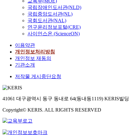
교육부(MOE)
p
a
l
t
e
a
c
국립장애인도서관(NLD)
i
i
n
p
t
c
국립중앙도서관(NL)
n
e
e
i
a
g
국회도서관(NAL)
/
r
o
t
O
연구윤리정보포털(CRE)
p
)
n
i
d
T
사이언스온 (ScienceON)
o
,
o
r
F
l
b
n
이용약관
o
T
y
r
a
p
개인정보처리방침
m
o
r
s
개인정보 재동의
e
e
t
기관소개
r
i
n
o
b
n
o
저작물 게시중단요청
r
l
,
(
a
t
a
.
e
R
t
s
g
n
F
i
u
e
G
41061 대구광역시 동구 동내로 64(동내동1119) KERIS빌딩
d
I
o
f
s
r
s
D
n
f
c
.
t
Copyright© KERIS. ALL RIGHTS RESERVED
a
,
,
)
,
i
o
a
i
w
S
c
f
b
n
e
u
i
f
i
s
z
e
e
l
y
u
n
e
i