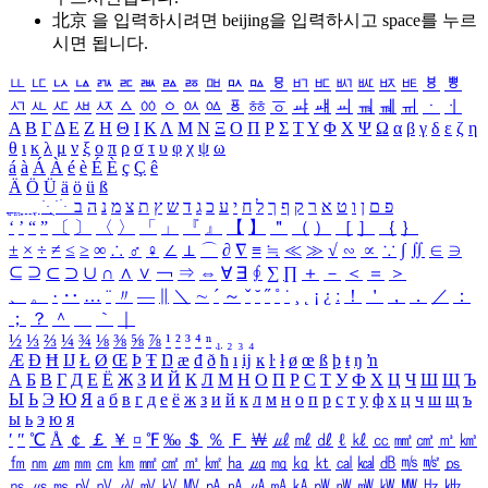
北京 을 입력하시려면
beijing
을 입력하시고 space를 누르
시면 됩니다.
ㅥ
ㅦ
ㅧ
ㅨ
ㅩ
ㅪ
ㅫ
ㅬ
ㅭ
ㅮ
ㅯ
ㅰ
ㅱ
ㅲ
ㅳ
ㅴ
ㅵ
ㅶ
ㅷ
ㅸ
ㅹ
ㅺ
ㅻ
ㅼ
ㅽ
ㅾ
ㅿ
ㆀ
ㆁ
ㆂ
ㆃ
ㆄ
ㆅ
ㆆ
ㆇ
ㆈ
ㆉ
ㆊ
ㆋ
ㆌ
ㆍ
ㆎ
Α
Β
Γ
Δ
Ε
Ζ
Η
Θ
Ι
Κ
Λ
Μ
Ν
Ξ
Ο
Π
Ρ
Σ
Τ
Υ
Φ
Χ
Ψ
Ω
α
β
γ
δ
ε
ζ
η
θ
ι
κ
λ
μ
ν
ξ
ο
π
ρ
σ
τ
υ
φ
χ
ψ
ω
á
à
Á
À
é
è
É
È
ç
Ç
ê
Ä
Ö
Ü
ä
ö
ü
ß
ְ
ֳ
ֲ
ֱ
ָ
ַ
ֵ
ֶ
ִ
ֹ
ּ
ֻ
ׂ
ׁ
ּ
ב
ה
נ
מ
צ
ת
ץ
ש
ד
ג
כ
ע
י
ח
ל
ך
ף
ק
ר
א
ט
ו
ן
ם
פ
‘
’
“
”
〔
〕
〈
〉
「
」
『
』
【
】
＂
（
）
［
］
｛
｝
±
×
÷
≠
≤
≥
∞
∴
♂
♀
∠
⊥
⌒
∂
∇
≡
≒
≪
≫
√
∽
∝
∵
∫
∬
∈
∋
⊆
⊇
⊂
⊃
∪
∩
∧
∨
￢
⇒
⇔
∀
∃
∮
∑
∏
＋
－
＜
＝
＞
、
。
·
‥
…
¨
〃
―
∥
＼
∼
´
～
ˇ
˘
˝
˚
˙
¸
˛
¡
¿
ː
！
＇
，
．
／
：
；
？
＾
＿
｀
｜
½
⅓
⅔
¼
¾
⅛
⅜
⅝
⅞
¹
²
³
⁴
ⁿ
₁
₂
₃
₄
Æ
Ð
Ħ
Ĳ
Ł
Ø
Œ
Þ
Ŧ
Ŋ
æ
đ
ð
ħ
ı
ĳ
ĸ
ŀ
ł
ø
œ
ß
þ
ŧ
ŋ
ŉ
А
Б
В
Г
Д
Е
Ё
Ж
З
И
Й
К
Л
М
Н
О
П
Р
С
Т
У
Ф
Х
Ц
Ч
Ш
Щ
Ъ
Ы
Ь
Э
Ю
Я
а
б
в
г
д
е
ё
ж
з
и
й
к
л
м
н
о
п
р
с
т
у
ф
х
ц
ч
ш
щ
ъ
ы
ь
э
ю
я
′
″
℃
Å
￠
￡
￥
¤
℉
‰
＄
％
Ｆ
￦
㎕
㎖
㎗
ℓ
㎘
㏄
㎣
㎤
㎥
㎦
㎙
㎚
㎛
㎜
㎝
㎞
㎟
㎠
㎡
㎢
㏊
㎍
㎎
㎏
㏏
㎈
㎉
㏈
㎧
㎨
㎰
㎱
㎲
㎳
㎴
㎵
㎶
㎷
㎸
㎹
㎀
㎁
㎂
㎃
㎄
㎺
㎻
㎽
㎾
㎿
㎐
㎑