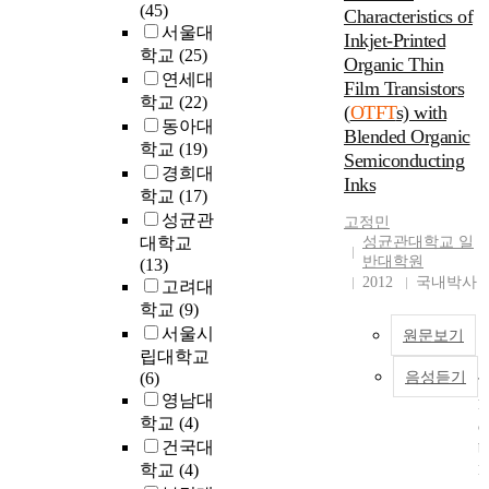
(45)
Characteristics of
R
서울대
Inkjet-Printed
F
학교
(25)
Organic Thin
I
연세대
Film Transistors
D
학교
(22)
(
OTFT
s) with
t
동아대
Blended Organic
a
학교
(19)
Semiconducting
g
경희대
,
Inks
학교
(17)
F
성균관
고정민
l
대학교
성균관대학교 일
e
반대학원
(13)
x
2012
국내박사
고려대
i
학교
(9)
b
서울시
l
원문보기
e
립대학교
d
(6)
음성듣기
T
i
영남대
h
s
학교
(4)
e
p
건국대
b
l
학교
(4)
l
a