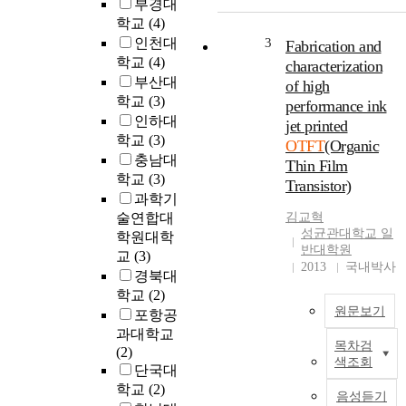
e
부경대
y
n
학교
(4)
,
d
인천대
3
Fabrication and
i
학교
(4)
characterization
n
부산대
of high
g
학교
(3)
performance ink
E
o
인하대
jet printed
l
f
학교
(3)
e
OTFT
(Organic
c
충남대
c
Thin Film
r
학교
(3)
t
Transistor)
y
r
과학기
s
o
술연합대
김교혁
t
n
성균관대학교 일
학원대학
a
반대학원
i
교
(3)
l
2013
국내박사
c
l
경북대
p
i
학교
(2)
a
n
원문보기
포항공
p
e
과대학교
e
목차검
o
T
(2)
r
색조회
r
h
단국대
g
i
학교
(2)
음성듣기
a
s