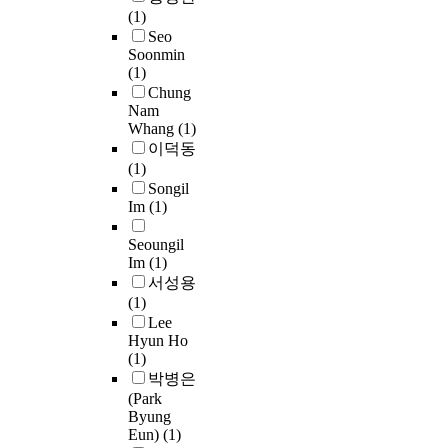
T
d
(1)
h
f
o
I
e
Seo
e
a
r
P
Soonmin
r
O
b
p
,
S
(1)
s
T
r
h
p
Chung
t
F
i
o
/
e
e
Nam
a
(
T
c
l
p
Whang
(1)
n
n
O
a
o
o
이덕동
t
d
T
a
.
t
g
x
(1)
a
t
F
t
e
y
y
Songil
c
h
T
e
d
r
Im
(1)
e
e
)
r
w
e
n
i
i
i
,
s
Seoungil
e
n
a
t
i
Im
(1)
k
l
h
n
서성용
j
s
s
f
(1)
e
w
o
i
Lee
t
e
l
Hyun Ho
l
p
(1)
r
u
m
r
박병은
e
t
i
(Park
s
i
n
Byung
y
o
p
Eun)
(1)
t
n
n
a