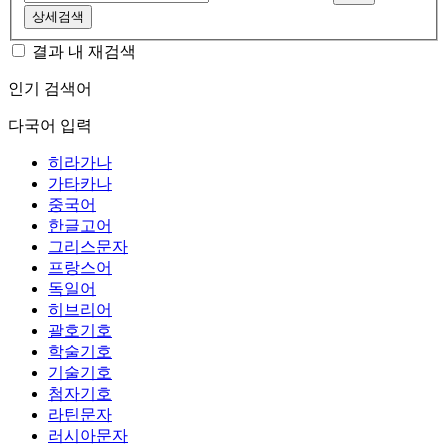
상세검색
결과 내 재검색
인기 검색어
다국어 입력
히라가나
가타카나
중국어
한글고어
그리스문자
프랑스어
독일어
히브리어
괄호기호
학술기호
기술기호
첨자기호
라틴문자
러시아문자