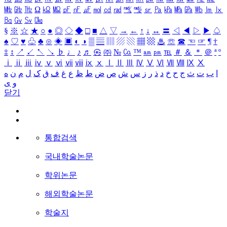
㎒
㎓
㎔
Ω
㏀
㏁
㎊
㎋
㎌
㏖
㏅
㎭
㎮
㎯
㏛
㎩
㎪
㎫
㎬
㏝
㏐
㏓
㏃
㏉
㏜
㏆
§
※
☆
★
○
●
◎
◇
◆
□
■
△
▽
→
←
↑
↓
↔
〓
◁
◀
▷
▶
♤
♠
♡
♥
♧
♣
⊙
◈
▣
◐
◑
▒
▤
▥
▨
▧
▦
▩
♨
☏
☎
☜
☞
¶
†
‡
↕
↗
↙
↖
↘
♭
♩
♪
♬
㉿
㈜
№
㏇
™
㏂
㏘
℡
＃
＆
＊
＠
ª
º
ⅰ
ⅱ
ⅲ
ⅳ
ⅴ
ⅵ
ⅶ
ⅷ
ⅸ
ⅹ
Ⅰ
Ⅱ
Ⅲ
Ⅳ
Ⅴ
Ⅵ
Ⅶ
Ⅷ
Ⅸ
Ⅹ
ا
ب
ت
ث
ج
ح
خ
د
ذ
ر
ز
س
ش
ص
ض
ط
ظ
ع
غ
ف
ق
ک
ل
م
ن
ه
و
ی
닫기
통합검색
국내학술논문
학위논문
해외학술논문
학술지