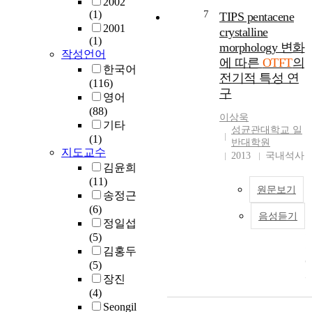
2002
e
l
r
(1)
7
TIPS pentacene
n
a
f
2001
crystalline
t
r
o
(
(1)
morphology 변화
a
c
r
O
작성언어
에 따른
OTFT
의
c
e
T
한국어
전기적 특성 연
e
l
a
F
(116)
n
구
l
n
T
영어
e
c
)
(88)
이상욱
)
e
기타
성균관대학교 일
w
O
(1)
반대학원
(
i
T
지도교수
2013
국내석사
O
t
F
김윤희
T
h
T
(11)
F
a
원문보기
s
송정근
T
m
f
p
(6)
)
음성듣기
o
a
a
정일섭
r
b
s
(5)
p
r
s
김홍두
h
i
i
(5)
o
c
v
장진
u
a
a
(4)
s
t
N
t
Seongil