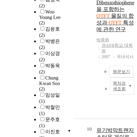
T
Dibenzothiophene
e
(2)
D
n
F
을 포함하는
T
x
Woo
,
a
T
I
OTFT
물질의 합
c
Young Lee
O
c
P
성과
OTFT
특성
(2)
e
T
t
S
김윤호
에 관한 연구
l
F
i
p
(2)
l
T
v
c
e
박종원
박병은
e
e
o
경상대학교 대학
n
(2)
n
f
원
t
이상경
t
a
f
2007
국내석사
a
(2)
s
O
t
e
c
박동욱
o
r
e
e
e
(2)
원문보기
l
g
r
s
n
Chung
u
a
i
t
e
Kwan Soo
목차검
t
n
T
a
a
(2)
색조회
i
i
h
l
i
임성일
o
c
i
.
n
(1)
n
s
s
A
e
I
박철민
p
o
a
l
f
n
(1)
r
l
r
l
f
,
k
문주호
o
a
t
t
e
j
(1)
c
r
i
h
c
p
10
유기박막트랜지
e
이진호
e
c
c
e
t
a