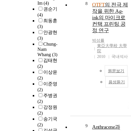
p
e
o
i
Im
(4)
8
OTFT
의 전극 제
o
.
d
r
.
o
권순기
작을 위한 Ag-
l
u
m
n
(4)
ink의 마이크로
y
s
a
l
최동훈
컨택 프린팅 공
m
i
l
a
(3)
정 연구
e
n
i
y
안광현
r
g
n
e
(3)
박성률
s
t
k
r
Chung-
東亞大學校 大學
.
e
i
Nam
j
院
O
x
Whang
(3)
p
e
2010
국내석사
T
h
김태현
s
t
F
i
(2)
p
t
T
원문보기
b
이상윤
e
i
i
(2)
n
n
음성듣기
t
이준영
t
g
s
(2)
a
n
주병권
c
o
(2)
e
t
강정원
n
o
(2)
e
O
n
송기국
O
a
T
.
l
(2)
L
s
F
O
9
Anthracene과
y
김성국
E
a
T