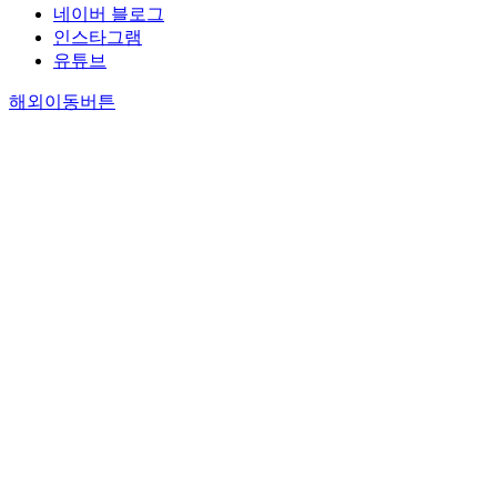
n
네이버 블로그
k
t
s
t
t
인스타그램
i
e
t
y
h
유튜브
c
n
a
T
e
o
o
i
I
해외이동버튼
s
u
u
n
P
i
p
g
e
S
z
l
h
f
p
e
i
,
t
f
e
d
n
o
e
.
n
t
g
r
c
p
t
r
,
e
t
a
a
i
Y
a
s
c
a
a
c
s
e
r
h
i
n
y
.
a
t
1
v
e
l
h
)
a
a
o
e
t
m
t
c
i
i
o
o
o
n
r
n
e
e
l
-
a
e
a