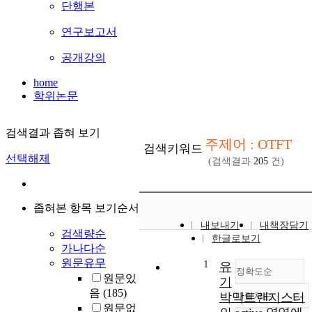
단행본
연구보고서
공개강의
home
학위논문
검색결과 좁혀 보기
주제어 : OTFT
검색키워드
선택해제
(검색결과
205
건)
좁혀본 항목 보기순서
내보내기
내책장담기
검색량순
한글로보기
가나다순
원문유무
1
유
정확도순
원문있
기
음
(185)
박막트랜지스터
내림차순
정확도
원문없