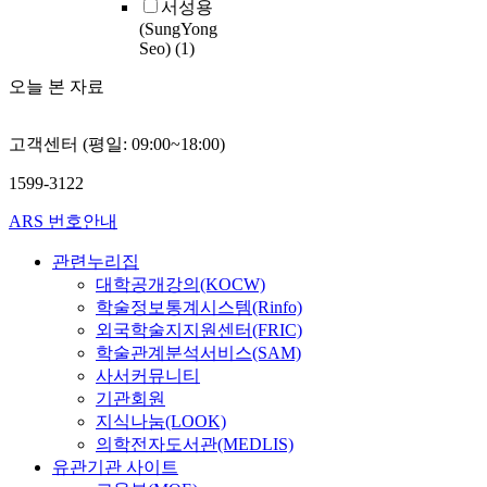
서성용
i
t
p
s
(SungYong
n
h
r
s
Seo)
(1)
g
e
o
i
b
s
c
v
오늘 본 자료
e
i
e
a
h
z
s
t
a
e
s
고객센터 (평일: 09:00~18:00)
i
v
d
f
.
o
i
1599-3122
.
b
o
n
o
y
r
u
l
ARS 번호안내
r
w
a
l
a
o
e
f
t
y
관련누리집
f
l
l
i
,
e
대학공개강의(KOCW)
T
l
e
p
r
학술정보통계시스템(Rinfo)
I
k
x
l
외국학술지지원센터(FRIC)
P
n
i
e
학술관계분석서비스(SAM)
S
o
b
i
사서커뮤니티
p
w
l
n
기관회원
e
e
e
k
지식나눔(LOOK)
n
(
n
a
j
t
의학전자도서관(MEDLIS)
e
r
p
e
a
유관기관 사이트
-
e
p
t
c