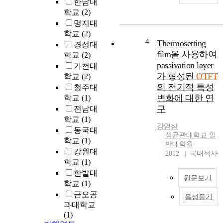
한남대
n
d
학교
(2)
i
i
명지대
c
s
학교
(2)
s
s
4
Thermosetting
경성대
e
e
film을 사용하여
학교
(2)
m
r
passivation layer
가천대
i
t
가 형성된
OTFT
학교
(2)
c
a
의 전기적 특성
청주대
o
t
변화에 대한 연
n
학교
(1)
i
d
구
전남대
o
u
학교
(1)
n
강명삼
c
c
동국대
성균관대학교 일
t
o
학교
(1)
반대학원
o
n
강원대
2012
국내석사
(
r
s
학교
(1)
O
,
i
한밭대
T
6
원문보기
s
학교
(1)
F
,
t
T
금오공
1
음성듣기
s
)
과대학교
3
o
(1)
-
f