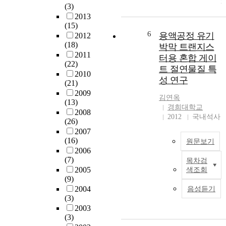
o
(3)
I
h
n
2013
P
y
O
a
(15)
S
n
L
n
6
용액공정 유기
2012
p
y
E
d
(18)
박막 트랜지스
e
l
D
e
2011
터용 혼합 게이
n
)
,
v
(22)
t
트 절연물질 특
-
O
a
2010
a
성 연구
p
T
l
(21)
c
e
F
u
2009
e
김연옥
n
(13)
T
a
경희대학교
n
t
2008
t
2012
국내석사
e
a
(26)
i
c
2007
o
(16)
e
원문보기
O
n
2006
n
r
o
(7)
목차검
e
g
f
2005
색조회
(
a
h
(
(9)
T
n
i
O
2004
음성듣기
I
i
g
T
(3)
P
c
h
F
2003
S
s
p
T
(3)
p
o
e
)