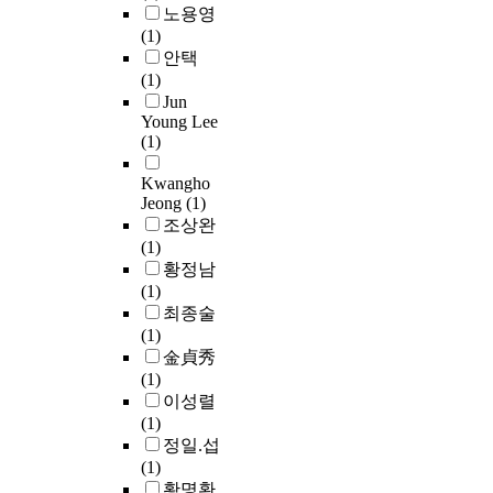
t
.
t
n
g
노용영
2
r
h
y
(1)
a
i
p
안택
n
o
r
(1)
s
p
e
Jun
i
h
v
Young Lee
s
e
(
i
(1)
T
t
n
R
o
I
o
Kwangho
e
F
u
P
r
Jeong
(1)
d
I
s
S
s
조상완
.
e
D
e
p
(
(1)
r
)
f
e
g
O
황정남
i
f
n
f
r
T
(1)
v
o
t
i
a
F
최종술
a
r
a
l
i
T
(1)
t
t
c
m
n
s
金貞秀
i
s
e
)
(1)
v
,
n
.
이성렬
e
O
e
T
(1)
s
T
o
정일.섭
.
F
u
(1)
T
n
황명환
T
s