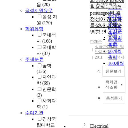
의 active 영역에
순
10개씩 출력
음
(20)
내림차순
활용되는 TIPS
인기도
음성지원유무
pentacene의 결
순
조회
10개씩
음성 지
정성이 전기적
연도순
출력
원
(170)
특성에 미치는
제목순
20개씩
학위유형
영향 연구
저자순
출력
국내석
발행기
30개씩
사
(168)
한재준
관순
출력
성균관대학교 일
국내박
50개씩
반대학원
사
(37)
출력
2011
국내석사
주제분류
100개씩
공학
출력
(136)
원문보기
자연과
목차검
학
(69)
색조회
인문학
(3)
음성듣기
사회과
학
(1)
수여기관
경상국
립대학교
2
Electrical