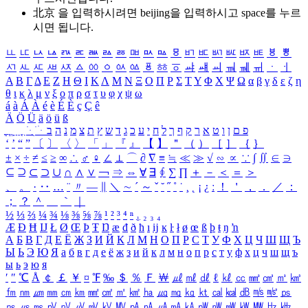
北京 을 입력하시려면
beijing
을 입력하시고 space를 누르
시면 됩니다.
ㅥ
ㅦ
ㅧ
ㅨ
ㅩ
ㅪ
ㅫ
ㅬ
ㅭ
ㅮ
ㅯ
ㅰ
ㅱ
ㅲ
ㅳ
ㅴ
ㅵ
ㅶ
ㅷ
ㅸ
ㅹ
ㅺ
ㅻ
ㅼ
ㅽ
ㅾ
ㅿ
ㆀ
ㆁ
ㆂ
ㆃ
ㆄ
ㆅ
ㆆ
ㆇ
ㆈ
ㆉ
ㆊ
ㆋ
ㆌ
ㆍ
ㆎ
Α
Β
Γ
Δ
Ε
Ζ
Η
Θ
Ι
Κ
Λ
Μ
Ν
Ξ
Ο
Π
Ρ
Σ
Τ
Υ
Φ
Χ
Ψ
Ω
α
β
γ
δ
ε
ζ
η
θ
ι
κ
λ
μ
ν
ξ
ο
π
ρ
σ
τ
υ
φ
χ
ψ
ω
á
à
Á
À
é
è
É
È
ç
Ç
ê
Ä
Ö
Ü
ä
ö
ü
ß
ְ
ֳ
ֲ
ֱ
ָ
ַ
ֵ
ֶ
ִ
ֹ
ּ
ֻ
ׂ
ׁ
ּ
ב
ה
נ
מ
צ
ת
ץ
ש
ד
ג
כ
ע
י
ח
ל
ך
ף
ק
ר
א
ט
ו
ן
ם
פ
‘
’
“
”
〔
〕
〈
〉
「
」
『
』
【
】
＂
（
）
［
］
｛
｝
±
×
÷
≠
≤
≥
∞
∴
♂
♀
∠
⊥
⌒
∂
∇
≡
≒
≪
≫
√
∽
∝
∵
∫
∬
∈
∋
⊆
⊇
⊂
⊃
∪
∩
∧
∨
￢
⇒
⇔
∀
∃
∮
∑
∏
＋
－
＜
＝
＞
、
。
·
‥
…
¨
〃
―
∥
＼
∼
´
～
ˇ
˘
˝
˚
˙
¸
˛
¡
¿
ː
！
＇
，
．
／
：
；
？
＾
＿
｀
｜
½
⅓
⅔
¼
¾
⅛
⅜
⅝
⅞
¹
²
³
⁴
ⁿ
₁
₂
₃
₄
Æ
Ð
Ħ
Ĳ
Ł
Ø
Œ
Þ
Ŧ
Ŋ
æ
đ
ð
ħ
ı
ĳ
ĸ
ŀ
ł
ø
œ
ß
þ
ŧ
ŋ
ŉ
А
Б
В
Г
Д
Е
Ё
Ж
З
И
Й
К
Л
М
Н
О
П
Р
С
Т
У
Ф
Х
Ц
Ч
Ш
Щ
Ъ
Ы
Ь
Э
Ю
Я
а
б
в
г
д
е
ё
ж
з
и
й
к
л
м
н
о
п
р
с
т
у
ф
х
ц
ч
ш
щ
ъ
ы
ь
э
ю
я
′
″
℃
Å
￠
￡
￥
¤
℉
‰
＄
％
Ｆ
￦
㎕
㎖
㎗
ℓ
㎘
㏄
㎣
㎤
㎥
㎦
㎙
㎚
㎛
㎜
㎝
㎞
㎟
㎠
㎡
㎢
㏊
㎍
㎎
㎏
㏏
㎈
㎉
㏈
㎧
㎨
㎰
㎱
㎲
㎳
㎴
㎵
㎶
㎷
㎸
㎹
㎀
㎁
㎂
㎃
㎄
㎺
㎻
㎽
㎾
㎿
㎐
㎑