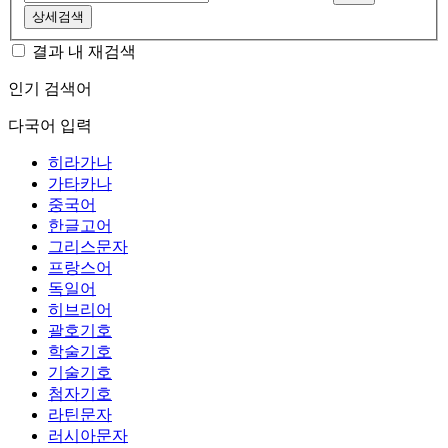
상세검색
결과 내 재검색
인기 검색어
다국어 입력
히라가나
가타카나
중국어
한글고어
그리스문자
프랑스어
독일어
히브리어
괄호기호
학술기호
기술기호
첨자기호
라틴문자
러시아문자