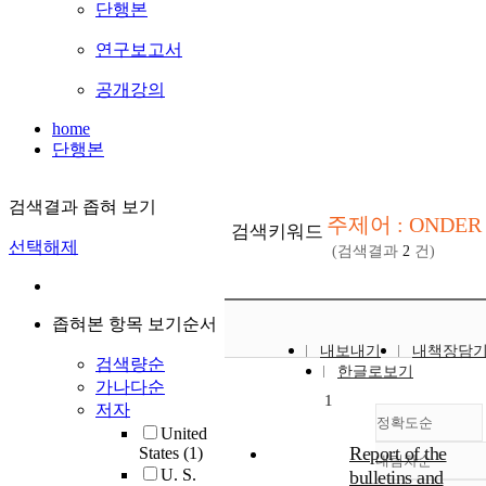
단행본
연구보고서
공개강의
home
단행본
검색결과 좁혀 보기
주제어 : ONDER
검색키워드
선택해제
(검색결과
2
건)
좁혀본 항목 보기순서
내보내기
내책장담
검색량순
한글로보기
가나다순
1
저자
정확도순
United
Report of the
States
(1)
내림차순
정확도
U. S.
bulletins and