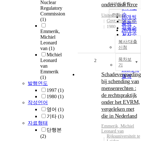
순
Nuclear
onders tash fcrce
10개씩 출력
내림차
Regulatory
인기도
Commission
순
조회
United States
10개씩
(1)
Govt. Print. Off.
연도순
출력
1980
제목순
20개씩
Emmerik,
저자순
출력
Michiel
발행기
복사/대출
Leonard
30개씩
신청
관순
van
(1)
출력
Michiel
50개씩
목차보
Leonard
2
출력
기
van
100개씩
Emmerik
Schadevergoeding
출력
(1)
bij schending van
발행연도
mensenrechten :
1997
(1)
de rechtspraktijk
1980
(1)
onder het EVRM,
작성언어
vergeleken met
영어
(1)
die in Nederland
기타
(1)
자료형태
Emmerik, Michiel
단행본
Leonard van
(2)
Rijksuniversiteit te