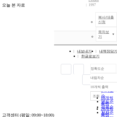
Leiden
오늘 본 자료
1997
복사/대출
신청
목차보
기
내보내기
내책장담
한글로보기
정확도순
내림차순
정확도
순
10개씩 출력
내림차
인기도
순
조회
10개씩
연도순
출력
제목순
20개씩
저자순
출력
고객센터 (평일: 09:00~18:00)