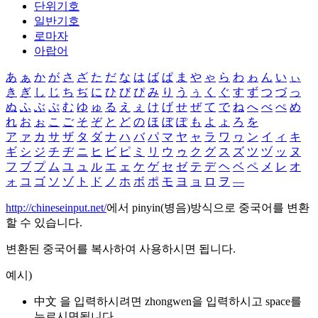
단위기호
일반기호
로마자
아랍어
あ
ぁ
か
が
さ
ざ
た
だ
な
は
ば
ぱ
ま
や
ゃ
ら
わ
ゎ
ん
い
ぃ
き
ぎ
し
じ
ち
ぢ
に
ひ
び
ぴ
み
り
う
ぅ
く
ぐ
す
ず
つ
づ
っ
ぬ
ふ
ぶ
ぷ
む
ゆ
ゅ
る
え
ぇ
け
げ
せ
ぜ
て
で
ね
へ
べ
ぺ
め
れ
お
ぉ
こ
ご
そ
ぞ
と
ど
の
ほ
ぼ
ぽ
も
よ
ょ
ろ
を
ア
ァ
カ
サ
ザ
タ
ダ
ナ
ハ
バ
パ
マ
ヤ
ャ
ラ
ワ
ヮ
ン
イ
ィ
キ
ギ
シ
ジ
チ
ヂ
ニ
ヒ
ビ
ピ
ミ
リ
ウ
ゥ
ク
グ
ス
ズ
ツ
ヅ
ッ
ヌ
フ
ブ
プ
ム
ユ
ュ
ル
エ
ェ
ケ
ゲ
セ
ゼ
テ
デ
ヘ
ベ
ペ
メ
レ
オ
ォ
コ
ゴ
ソ
ゾ
ト
ド
ノ
ホ
ボ
ポ
モ
ヨ
ョ
ロ
ヲ
―
http://chineseinput.net/
에서 pinyin(병음)방식으로 중국어를 변환
할 수 있습니다.
변환된 중국어를 복사하여 사용하시면 됩니다.
예시)
中文 을 입력하시려면
zhongwen
을 입력하시고 space를
누르시면됩니다.