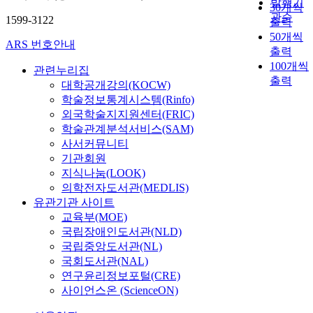
발행기
30개씩
관순
1599-3122
출력
50개씩
ARS 번호안내
출력
100개씩
관련누리집
출력
대학공개강의(KOCW)
학술정보통계시스템(Rinfo)
외국학술지지원센터(FRIC)
학술관계분석서비스(SAM)
사서커뮤니티
기관회원
지식나눔(LOOK)
의학전자도서관(MEDLIS)
유관기관 사이트
교육부(MOE)
국립장애인도서관(NLD)
국립중앙도서관(NL)
국회도서관(NAL)
연구윤리정보포털(CRE)
사이언스온 (ScienceON)