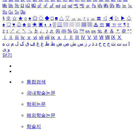
㎒
㎓
㎔
Ω
㏀
㏁
㎊
㎋
㎌
㏖
㏅
㎭
㎮
㎯
㏛
㎩
㎪
㎫
㎬
㏝
㏐
㏓
㏃
㏉
㏜
㏆
§
※
☆
★
○
●
◎
◇
◆
□
■
△
▽
→
←
↑
↓
↔
〓
◁
◀
▷
▶
♤
♠
♡
♥
♧
♣
⊙
◈
▣
◐
◑
▒
▤
▥
▨
▧
▦
▩
♨
☏
☎
☜
☞
¶
†
‡
↕
↗
↙
↖
↘
♭
♩
♪
♬
㉿
㈜
№
㏇
™
㏂
㏘
℡
＃
＆
＊
＠
ª
º
ⅰ
ⅱ
ⅲ
ⅳ
ⅴ
ⅵ
ⅶ
ⅷ
ⅸ
ⅹ
Ⅰ
Ⅱ
Ⅲ
Ⅳ
Ⅴ
Ⅵ
Ⅶ
Ⅷ
Ⅸ
Ⅹ
ا
ب
ت
ث
ج
ح
خ
د
ذ
ر
ز
س
ش
ص
ض
ط
ظ
ع
غ
ف
ق
ک
ل
م
ن
ه
و
ی
닫기
통합검색
국내학술논문
학위논문
해외학술논문
학술지