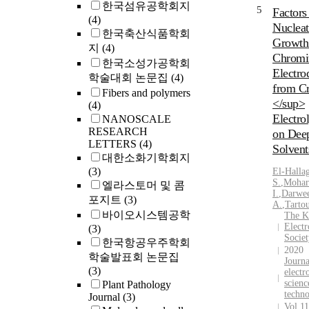
한국섬유공학회지
5
Factors
(4)
Nucleat
한국축산식품학회
Growth
지
(4)
Chrom
한국소성가공학회
Electro
학술대회 논문집
(4)
from C
Fibers and polymers
</sup>
(4)
Electro
NANOSCALE
RESEARCH
on Deep
LETTERS
(4)
Solvent
대한소화기학회지
(3)
El-Halla
S.
,
Mohar
엘라스토머 및 콤
I.
,
Darwe
포지트
(3)
A.
,
Tarto
바이오시스템공학
The K
Elect
(3)
Societ
한국항공우주학회
2020
학술발표회 논문집
Journa
(3)
electr
scienc
Plant Pathology
techn
Journal
(3)
Vol.1