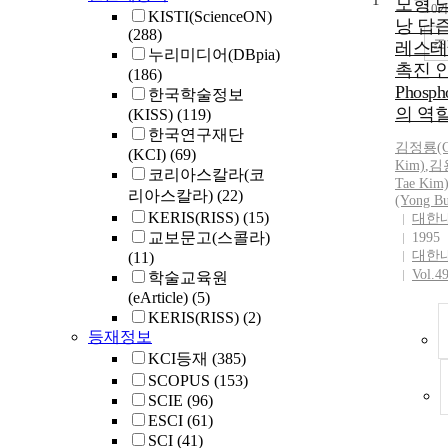
1
모형 
10
KISTI(ScienceON)
낭 답
(288)
조
레스테
누리미디어(DBpia)
촉진 
(186)
Phospho
한국학술정보
의 역
(KISS)
(119)
한국연구재단
김정룡(Ch
(KCI)
(69)
Kim)
,
김
코리아스칼라(코
Tae Kim
리아스칼라)
(22)
(Yong B
KERIS(RISS)
(15)
대한
교보문고(스콜라)
1995
대한
(11)
Vol.4
학술교육원
(eArticle)
(5)
KERIS(RISS)
(2)
등재정보
KCI등재
(385)
SCOPUS
(153)
SCIE
(96)
ESCI
(61)
SCI
(41)