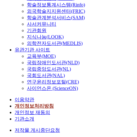
학술정보통계시스템(Rinfo)
외국학술지지원센터(FRIC)
학술관계분석서비스(SAM)
사서커뮤니티
기관회원
지식나눔(LOOK)
의학전자도서관(MEDLIS)
유관기관 사이트
교육부(MOE)
국립장애인도서관(NLD)
국립중앙도서관(NL)
국회도서관(NAL)
연구윤리정보포털(CRE)
사이언스온 (ScienceON)
이용약관
개인정보처리방침
개인정보 재동의
기관소개
저작물 게시중단요청