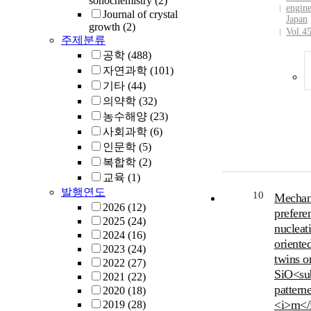
sonochemistry
(2)
engine
Journal of crystal
Japan
growth
(2)
Vol.4
주제분류
공학
(488)
자연과학
(101)
기타
(44)
의약학
(32)
농수해양
(23)
사회과학
(6)
인문학
(5)
복합학
(2)
교육
(1)
발행연도
10
Mechan
2026
(12)
preferen
2025
(24)
nucleati
2024
(16)
orient
2023
(24)
twins o
2022
(27)
SiO<su
2021
(22)
pattern
2020
(18)
<i>m</
2019
(28)