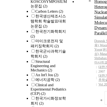
8
Homoge
KOSCOSYMPOSIUM
논문집
(2)
Hetero
Carbon Letters
(2)
Nucleat
한국생산제조시스
Simulat
템학회 학술발표대회
Molecu
논문집
(2)
Dynami
한국전기화학회지
Paralle
(2)
마이크로전자 및
Donguk
욱)
,
Woon
패키징학회지
(2)
Yoon(
한국군사과학기술
섭)
,
Masa
학회지
(2)
Shibah
Structural
마사히코
Engineering and
대한
Mechanics
(2)
2007
An Int'l Jou
(2)
대한
에너지공학
(2)
추학
Vol.2
Clinical and
Experimental Pediatrics
(CEP)
(2)
한국가시화정보학
회지
(2)