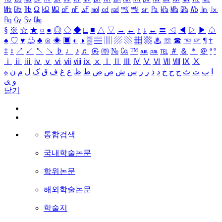
㎒
㎓
㎔
Ω
㏀
㏁
㎊
㎋
㎌
㏖
㏅
㎭
㎮
㎯
㏛
㎩
㎪
㎫
㎬
㏝
㏐
㏓
㏃
㏉
㏜
㏆
§
※
☆
★
○
●
◎
◇
◆
□
■
△
▽
→
←
↑
↓
↔
〓
◁
◀
▷
▶
♤
♠
♡
♥
♧
♣
⊙
◈
▣
◐
◑
▒
▤
▥
▨
▧
▦
▩
♨
☏
☎
☜
☞
¶
†
‡
↕
↗
↙
↖
↘
♭
♩
♪
♬
㉿
㈜
№
㏇
™
㏂
㏘
℡
＃
＆
＊
＠
ª
º
ⅰ
ⅱ
ⅲ
ⅳ
ⅴ
ⅵ
ⅶ
ⅷ
ⅸ
ⅹ
Ⅰ
Ⅱ
Ⅲ
Ⅳ
Ⅴ
Ⅵ
Ⅶ
Ⅷ
Ⅸ
Ⅹ
ا
ب
ت
ث
ج
ح
خ
د
ذ
ر
ز
س
ش
ص
ض
ط
ظ
ع
غ
ف
ق
ک
ل
م
ن
ه
و
ی
닫기
통합검색
국내학술논문
학위논문
해외학술논문
학술지