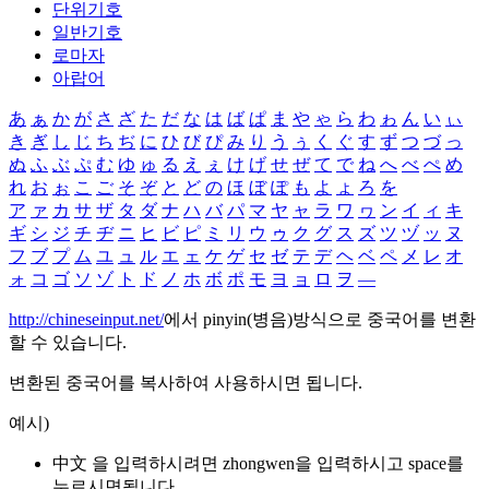
단위기호
일반기호
로마자
아랍어
あ
ぁ
か
が
さ
ざ
た
だ
な
は
ば
ぱ
ま
や
ゃ
ら
わ
ゎ
ん
い
ぃ
き
ぎ
し
じ
ち
ぢ
に
ひ
び
ぴ
み
り
う
ぅ
く
ぐ
す
ず
つ
づ
っ
ぬ
ふ
ぶ
ぷ
む
ゆ
ゅ
る
え
ぇ
け
げ
せ
ぜ
て
で
ね
へ
べ
ぺ
め
れ
お
ぉ
こ
ご
そ
ぞ
と
ど
の
ほ
ぼ
ぽ
も
よ
ょ
ろ
を
ア
ァ
カ
サ
ザ
タ
ダ
ナ
ハ
バ
パ
マ
ヤ
ャ
ラ
ワ
ヮ
ン
イ
ィ
キ
ギ
シ
ジ
チ
ヂ
ニ
ヒ
ビ
ピ
ミ
リ
ウ
ゥ
ク
グ
ス
ズ
ツ
ヅ
ッ
ヌ
フ
ブ
プ
ム
ユ
ュ
ル
エ
ェ
ケ
ゲ
セ
ゼ
テ
デ
ヘ
ベ
ペ
メ
レ
オ
ォ
コ
ゴ
ソ
ゾ
ト
ド
ノ
ホ
ボ
ポ
モ
ヨ
ョ
ロ
ヲ
―
http://chineseinput.net/
에서 pinyin(병음)방식으로 중국어를 변환
할 수 있습니다.
변환된 중국어를 복사하여 사용하시면 됩니다.
예시)
中文 을 입력하시려면
zhongwen
을 입력하시고 space를
누르시면됩니다.