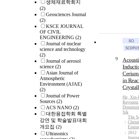
생체재료학회지
(2)
Geosciences Journal
(2)
KSCE JOURNAL
OF CIVIL
ENGINEERING
(2)
Journal of nuclear
science and technology
(2)
9
Acousti
Journal of aerosol
Inducti
science
(2)
Asian Journal of
Cerium
Atmospheric
in Reac
Environment (AJAE)
Crystall
(2)
Journal of Power
He, Xin-
Sources
(2)
Rayoung
ACS NANO
(2)
Dongmin
Sik
대한용접학회 특별
The So
강연 및 학술발표대회
Chemi
개요집
(2)
Engine
2012
Ultrasonics
Journa