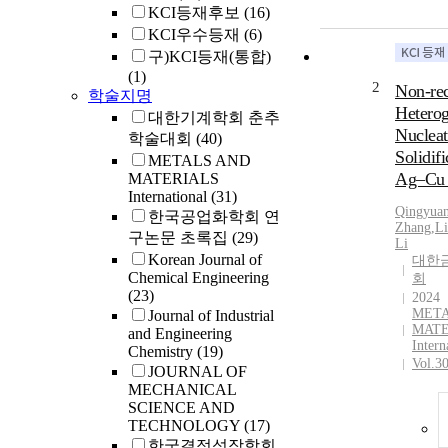
KCI등재후보
(16)
KCI우수등재
(6)
구)KCI등재(통합)
(1)
2
Non-rec
학술지명
Hetero
대한기계학회 춘추
Nucleat
학술대회
(40)
Solidifi
METALS AND
Ag–Cu 
MATERIALS
International
(31)
Qingyua
한국공업화학회 연
Zhang
,
Li
구논문 초록집
(29)
Li
Korean Journal of
대한
Chemical Engineering
회
(23)
2024
META
Journal of Industrial
MATE
and Engineering
Intern
Chemistry
(19)
Vol.3
JOURNAL OF
MECHANICAL
SCIENCE AND
TECHNOLOGY
(17)
한국결정성장학회