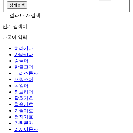
상세검색
결과 내 재검색
인기 검색어
다국어 입력
히라가나
가타카나
중국어
한글고어
그리스문자
프랑스어
독일어
히브리어
괄호기호
학술기호
기술기호
첨자기호
라틴문자
러시아문자