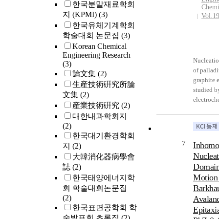
한국분말재료학회
Chemi
지 (KPMI)
(3)
Vol.1
한국유체기계학회
학술대회 논문집
(3)
Korean Chemical
Engineering Research
Nucleati
(3)
of pallad
論文集
(2)
graphite 
生産技術硏究所論
studied b
文集
(2)
electroch
産業技術硏究
(2)
technique
대한내과학회지
in cyclic
(2)
voltamm
한국대기환경학회
demonstra
7
Inhomo
지
(2)
depositio
Nucleat
大韓消化器病學會
proceed v
Domain
誌
(2)
nucleatio
Motion
한국태양에너지학
mechanism
Barkha
회 학술대회논문집
stage of t
(2)
two-dime
Avalanc
한국표면공학회 학
3D)nucle
Epitaxi
growth p
술발표회 초록집
(2)