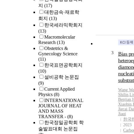
지
(17)
대한금속·재료학
회지
(13)
한국세라믹학회지
(13)
Macromolecular
Research
(13)
Obstetrics &
3
Bias pr
Gynecology Science
(11)
heteroe
한국표면공학회지
diamon
(10)
nucleat
설비공학 논문집
substrat
(9)
Current Applied
Wang We
Physics
(8)
Shilin
,
Li
Benjian
,
INTERNATIONAL
Xiaobin
,
JOURNAL OF HEAT
Jiecai
,
Da
AND MASS
Jiaqi
TRANSFER -
(8)
한국
한국정밀공학회 학
2023
술발표대회 논문집
Carbon