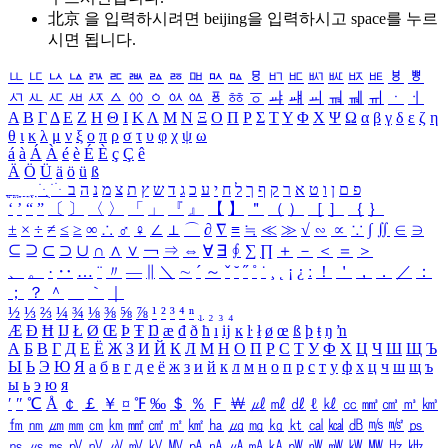
北京 을 입력하시려면
beijing
을 입력하시고 space를 누르
시면 됩니다.
ㅥ
ㅦ
ㅧ
ㅨ
ㅩ
ㅪ
ㅫ
ㅬ
ㅭ
ㅮ
ㅯ
ㅰ
ㅱ
ㅲ
ㅳ
ㅴ
ㅵ
ㅶ
ㅷ
ㅸ
ㅹ
ㅺ
ㅻ
ㅼ
ㅽ
ㅾ
ㅿ
ㆀ
ㆁ
ㆂ
ㆃ
ㆄ
ㆅ
ㆆ
ㆇ
ㆈ
ㆉ
ㆊ
ㆋ
ㆌ
ㆍ
ㆎ
Α
Β
Γ
Δ
Ε
Ζ
Η
Θ
Ι
Κ
Λ
Μ
Ν
Ξ
Ο
Π
Ρ
Σ
Τ
Υ
Φ
Χ
Ψ
Ω
α
β
γ
δ
ε
ζ
η
θ
ι
κ
λ
μ
ν
ξ
ο
π
ρ
σ
τ
υ
φ
χ
ψ
ω
á
à
Á
À
é
è
É
È
ç
Ç
ê
Ä
Ö
Ü
ä
ö
ü
ß
ְ
ֳ
ֲ
ֱ
ָ
ַ
ֵ
ֶ
ִ
ֹ
ּ
ֻ
ׂ
ׁ
ּ
ב
ה
נ
מ
צ
ת
ץ
ש
ד
ג
כ
ע
י
ח
ל
ך
ף
ק
ר
א
ט
ו
ן
ם
פ
‘
’
“
”
〔
〕
〈
〉
「
」
『
』
【
】
＂
（
）
［
］
｛
｝
±
×
÷
≠
≤
≥
∞
∴
♂
♀
∠
⊥
⌒
∂
∇
≡
≒
≪
≫
√
∽
∝
∵
∫
∬
∈
∋
⊆
⊇
⊂
⊃
∪
∩
∧
∨
￢
⇒
⇔
∀
∃
∮
∑
∏
＋
－
＜
＝
＞
、
。
·
‥
…
¨
〃
―
∥
＼
∼
´
～
ˇ
˘
˝
˚
˙
¸
˛
¡
¿
ː
！
＇
，
．
／
：
；
？
＾
＿
｀
｜
½
⅓
⅔
¼
¾
⅛
⅜
⅝
⅞
¹
²
³
⁴
ⁿ
₁
₂
₃
₄
Æ
Ð
Ħ
Ĳ
Ł
Ø
Œ
Þ
Ŧ
Ŋ
æ
đ
ð
ħ
ı
ĳ
ĸ
ŀ
ł
ø
œ
ß
þ
ŧ
ŋ
ŉ
А
Б
В
Г
Д
Е
Ё
Ж
З
И
Й
К
Л
М
Н
О
П
Р
С
Т
У
Ф
Х
Ц
Ч
Ш
Щ
Ъ
Ы
Ь
Э
Ю
Я
а
б
в
г
д
е
ё
ж
з
и
й
к
л
м
н
о
п
р
с
т
у
ф
х
ц
ч
ш
щ
ъ
ы
ь
э
ю
я
′
″
℃
Å
￠
￡
￥
¤
℉
‰
＄
％
Ｆ
￦
㎕
㎖
㎗
ℓ
㎘
㏄
㎣
㎤
㎥
㎦
㎙
㎚
㎛
㎜
㎝
㎞
㎟
㎠
㎡
㎢
㏊
㎍
㎎
㎏
㏏
㎈
㎉
㏈
㎧
㎨
㎰
㎱
㎲
㎳
㎴
㎵
㎶
㎷
㎸
㎹
㎀
㎁
㎂
㎃
㎄
㎺
㎻
㎽
㎾
㎿
㎐
㎑