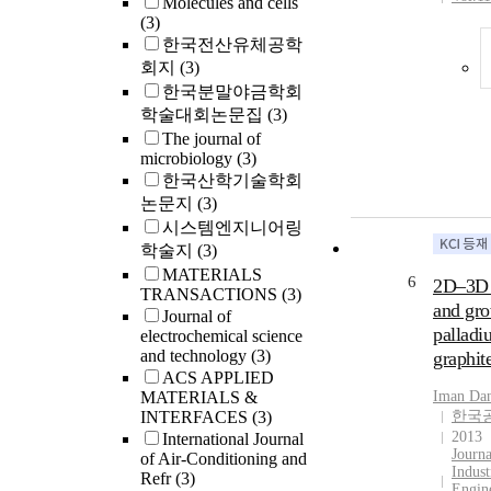
Molecules and cells
(3)
한국전산유체공학
회지
(3)
한국분말야금학회
학술대회논문집
(3)
The journal of
microbiology
(3)
한국산학기술학회
논문지
(3)
시스템엔지니어링
학술지
(3)
MATERIALS
6
2D–3D 
TRANSACTIONS
(3)
and gro
Journal of
palladi
electrochemical science
and technology
(3)
graphit
ACS APPLIED
MATERIALS &
Iman Da
INTERFACES
(3)
한국
2013
International Journal
Journa
of Air-Conditioning and
Indust
Refr
(3)
Engin