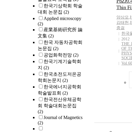
PbZr0.
through i
한국기상학회 학술
Thin Fi
and a mul
대회 논문집
(2)
progressi
양상모
,
Applied microscopy
followed t
김태헌
,
I
(2)
종걸
double la
産業基術硏究所 論
한국
Non-linear
文集
(2)
2012
methods 
한국 자동차공학회
THE 
to obtain 
논문집
(2)
OF T
parameters
PHYS
공업화학전망
(2)
of Bewick
SOCI
한국기계기술학회
Vol.6
Fleischm
지
(2)
Thirsk th
한국초전도저온공
and Arms
학회논문지
(2)
Fleischm
한국에너지공학회
model fo
학술발표회
(2)
nucleatio
process.
한국전산유체공학
회 학술대회논문집
(2)
Journal of Magnetics
(2)