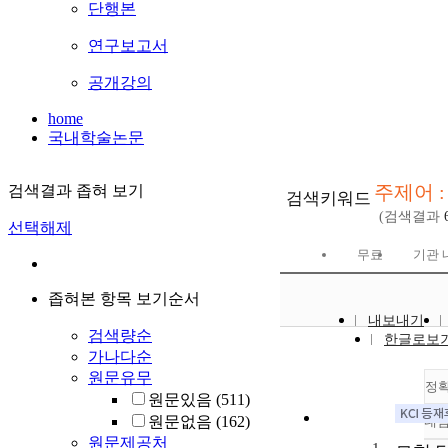
단행본
연구보고서
공개강의
home
국내학술논문
주제어 : N
검색결과 좁혀 보기
검색키워드
(검색결과
선택해제
무료
기관 
좁혀본 항목 보기순서
내보내기
검색량순
한글로보
가나다순
원문유무
정
원문있음
(511)
원문없음
(162)
내
원문제공처