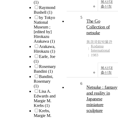
복사/대
(1)
출신청
Raymond
Bushell
(1)
by Tokyo
5
The Go
National
Collection of
Museum ;
[edited by]
netsuke
Hirokazu
Arakawa
(1)
동경국립박물관
Arakawa,
Kodansa
International
Hirokazu
(1)
1983
Earle, Joe
(1)
Rosemary
복사/대
Bandini
(1)
출신청
Bandini,
Rosemary
6
(1)
Netsuke : fantasy
Lisa A.
and reality in
Edwards and
Japanese
Margie M.
miniature
Krebs
(1)
sculpture
Krebs,
Margie M.