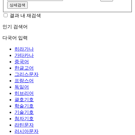
상세검색
결과 내 재검색
인기 검색어
다국어 입력
히라가나
가타카나
중국어
한글고어
그리스문자
프랑스어
독일어
히브리어
괄호기호
학술기호
기술기호
첨자기호
라틴문자
러시아문자