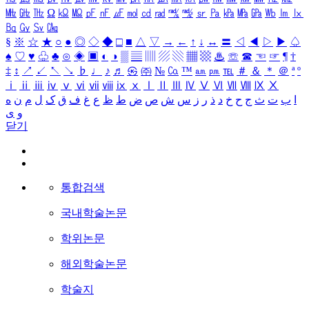
㎒
㎓
㎔
Ω
㏀
㏁
㎊
㎋
㎌
㏖
㏅
㎭
㎮
㎯
㏛
㎩
㎪
㎫
㎬
㏝
㏐
㏓
㏃
㏉
㏜
㏆
§
※
☆
★
○
●
◎
◇
◆
□
■
△
▽
→
←
↑
↓
↔
〓
◁
◀
▷
▶
♤
♠
♡
♥
♧
♣
⊙
◈
▣
◐
◑
▒
▤
▥
▨
▧
▦
▩
♨
☏
☎
☜
☞
¶
†
‡
↕
↗
↙
↖
↘
♭
♩
♪
♬
㉿
㈜
№
㏇
™
㏂
㏘
℡
＃
＆
＊
＠
ª
º
ⅰ
ⅱ
ⅲ
ⅳ
ⅴ
ⅵ
ⅶ
ⅷ
ⅸ
ⅹ
Ⅰ
Ⅱ
Ⅲ
Ⅳ
Ⅴ
Ⅵ
Ⅶ
Ⅷ
Ⅸ
Ⅹ
ا
ب
ت
ث
ج
ح
خ
د
ذ
ر
ز
س
ش
ص
ض
ط
ظ
ع
غ
ف
ق
ک
ل
م
ن
ه
و
ی
닫기
통합검색
국내학술논문
학위논문
해외학술논문
학술지