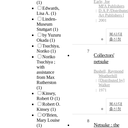
Earle, Joe
(1)
MFA Publishers
Edwards,
D.A.P./Distribute
Lisa A.
(1)
Art Publishers [
Linden-
2001
Museum
Stuttgart
(1)
복사/대
by Yuzuru
출신청
Okada
(1)
Tsuchiya,
Noriko
(1)
7
Collectors'
Noriko
netsuke
Tsuchiya ;
with
Bushell, Raymond
assistance
Weatherhill
from Max
[Distributed by]
Rutherston
Walker
(1)
1971
Kinsey,
Robert O
(1)
Robert O.
복사/대
Kinsey
(1)
출신청
O'Brien,
Mary Louise
8
Netsuke : the
(1)