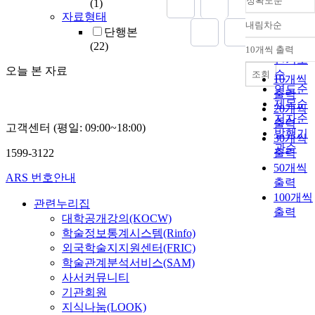
정확도순
(1)
자료형태
내림차순
정확도
단행본
순
(22)
10개씩 출력
내림차
인기도
오늘 본 자료
순
조회
10개씩
연도순
출력
제목순
20개씩
저자순
출력
고객센터 (평일: 09:00~18:00)
발행기
30개씩
관순
1599-3122
출력
50개씩
ARS 번호안내
출력
100개씩
관련누리집
출력
대학공개강의(KOCW)
학술정보통계시스템(Rinfo)
외국학술지지원센터(FRIC)
학술관계분석서비스(SAM)
사서커뮤니티
기관회원
지식나눔(LOOK)