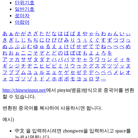
단위기호
일반기호
로마자
아랍어
あ
ぁ
か
が
さ
ざ
た
だ
な
は
ば
ぱ
ま
や
ゃ
ら
わ
ゎ
ん
い
ぃ
き
ぎ
し
じ
ち
ぢ
に
ひ
び
ぴ
み
り
う
ぅ
く
ぐ
す
ず
つ
づ
っ
ぬ
ふ
ぶ
ぷ
む
ゆ
ゅ
る
え
ぇ
け
げ
せ
ぜ
て
で
ね
へ
べ
ぺ
め
れ
お
ぉ
こ
ご
そ
ぞ
と
ど
の
ほ
ぼ
ぽ
も
よ
ょ
ろ
を
ア
ァ
カ
サ
ザ
タ
ダ
ナ
ハ
バ
パ
マ
ヤ
ャ
ラ
ワ
ヮ
ン
イ
ィ
キ
ギ
シ
ジ
チ
ヂ
ニ
ヒ
ビ
ピ
ミ
リ
ウ
ゥ
ク
グ
ス
ズ
ツ
ヅ
ッ
ヌ
フ
ブ
プ
ム
ユ
ュ
ル
エ
ェ
ケ
ゲ
セ
ゼ
テ
デ
ヘ
ベ
ペ
メ
レ
オ
ォ
コ
ゴ
ソ
ゾ
ト
ド
ノ
ホ
ボ
ポ
モ
ヨ
ョ
ロ
ヲ
―
http://chineseinput.net/
에서 pinyin(병음)방식으로 중국어를 변환
할 수 있습니다.
변환된 중국어를 복사하여 사용하시면 됩니다.
예시)
中文 을 입력하시려면
zhongwen
을 입력하시고 space를
누르시면됩니다.