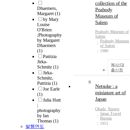
collection of the
Dhaemers,
Peabody
Margaret
(1)
Museum of
by Mary
Salem
Louise
O'Brien
Peabody Museum of
;Photography
Salem
by Margaret
Peabody Museum
Dhaemers
of Salem
(1)
1980
Patrizia
Jirka-
복사/대
Schmitz
(1)
출신청
Jirka-
Schmitz,
9
Patrizia
(1)
Netsuke : a
Joe Earle
miniature art of
(1)
Japan
Julia Hutt
;
Okada, Yuzuru
photography
Japan Travel
by Ian
Bureau
Thomas
(1)
1951
발행연도