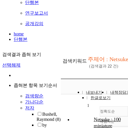
단행본
연구보고서
공개강의
home
단행본
검색결과 좁혀 보기
주제어 : Netsuke
검색키워드
선택해제
(검색결과
22
건)
좁혀본 항목 보기순서
내보내기
내책장담
검색량순
한글로보기
가나다순
1
저자
정확도순
Bushell,
Netsuke : 100
Raymond
(8)
내림차순
정확도
by
miniature