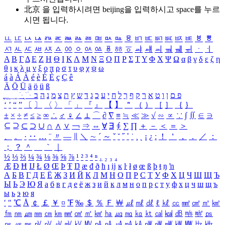
北京 을 입력하시려면
beijing
을 입력하시고 space를 누르
시면 됩니다.
ㅥ
ㅦ
ㅧ
ㅨ
ㅩ
ㅪ
ㅫ
ㅬ
ㅭ
ㅮ
ㅯ
ㅰ
ㅱ
ㅲ
ㅳ
ㅴ
ㅵ
ㅶ
ㅷ
ㅸ
ㅹ
ㅺ
ㅻ
ㅼ
ㅽ
ㅾ
ㅿ
ㆀ
ㆁ
ㆂ
ㆃ
ㆄ
ㆅ
ㆆ
ㆇ
ㆈ
ㆉ
ㆊ
ㆋ
ㆌ
ㆍ
ㆎ
Α
Β
Γ
Δ
Ε
Ζ
Η
Θ
Ι
Κ
Λ
Μ
Ν
Ξ
Ο
Π
Ρ
Σ
Τ
Υ
Φ
Χ
Ψ
Ω
α
β
γ
δ
ε
ζ
η
θ
ι
κ
λ
μ
ν
ξ
ο
π
ρ
σ
τ
υ
φ
χ
ψ
ω
á
à
Á
À
é
è
É
È
ç
Ç
ê
Ä
Ö
Ü
ä
ö
ü
ß
ְ
ֳ
ֲ
ֱ
ָ
ַ
ֵ
ֶ
ִ
ֹ
ּ
ֻ
ׂ
ׁ
ּ
ב
ה
נ
מ
צ
ת
ץ
ש
ד
ג
כ
ע
י
ח
ל
ך
ף
ק
ר
א
ט
ו
ן
ם
פ
‘
’
“
”
〔
〕
〈
〉
「
」
『
』
【
】
＂
（
）
［
］
｛
｝
±
×
÷
≠
≤
≥
∞
∴
♂
♀
∠
⊥
⌒
∂
∇
≡
≒
≪
≫
√
∽
∝
∵
∫
∬
∈
∋
⊆
⊇
⊂
⊃
∪
∩
∧
∨
￢
⇒
⇔
∀
∃
∮
∑
∏
＋
－
＜
＝
＞
、
。
·
‥
…
¨
〃
―
∥
＼
∼
´
～
ˇ
˘
˝
˚
˙
¸
˛
¡
¿
ː
！
＇
，
．
／
：
；
？
＾
＿
｀
｜
½
⅓
⅔
¼
¾
⅛
⅜
⅝
⅞
¹
²
³
⁴
ⁿ
₁
₂
₃
₄
Æ
Ð
Ħ
Ĳ
Ł
Ø
Œ
Þ
Ŧ
Ŋ
æ
đ
ð
ħ
ı
ĳ
ĸ
ŀ
ł
ø
œ
ß
þ
ŧ
ŋ
ŉ
А
Б
В
Г
Д
Е
Ё
Ж
З
И
Й
К
Л
М
Н
О
П
Р
С
Т
У
Ф
Х
Ц
Ч
Ш
Щ
Ъ
Ы
Ь
Э
Ю
Я
а
б
в
г
д
е
ё
ж
з
и
й
к
л
м
н
о
п
р
с
т
у
ф
х
ц
ч
ш
щ
ъ
ы
ь
э
ю
я
′
″
℃
Å
￠
￡
￥
¤
℉
‰
＄
％
Ｆ
￦
㎕
㎖
㎗
ℓ
㎘
㏄
㎣
㎤
㎥
㎦
㎙
㎚
㎛
㎜
㎝
㎞
㎟
㎠
㎡
㎢
㏊
㎍
㎎
㎏
㏏
㎈
㎉
㏈
㎧
㎨
㎰
㎱
㎲
㎳
㎴
㎵
㎶
㎷
㎸
㎹
㎀
㎁
㎂
㎃
㎄
㎺
㎻
㎽
㎾
㎿
㎐
㎑