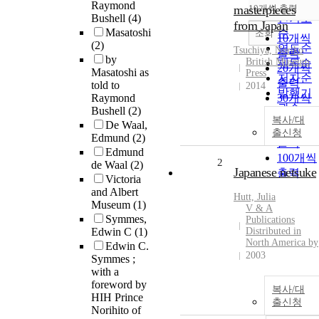
순
Raymond
masterpieces
10개씩 출력
내림차
Bushell
(4)
인기도
from Japan
Masatoshi
순
조회
10개씩
(2)
연도순
Tsuchiya, Noriko
출력
by
British Museum
제목순
20개씩
Masatoshi as
Press
저자순
출력
told to
2014
발행기
Raymond
30개씩
관순
Bushell
(2)
출력
복사/대
De Waal,
50개씩
출신청
Edmund
(2)
출력
Edmund
100개씩
2
de Waal
(2)
Japanese netsuke
출력
Victoria
and Albert
Hutt, Julia
Museum
(1)
V & A
Symmes,
Publications
Edwin C
(1)
Distributed in
North America by
Edwin C.
2003
Symmes ;
with a
foreword by
복사/대
HIH Prince
출신청
Norihito of