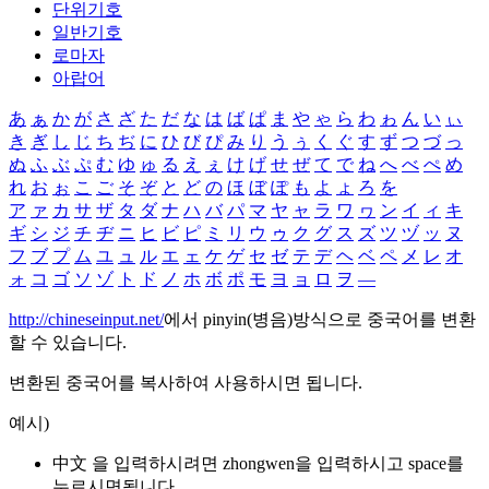
단위기호
일반기호
로마자
아랍어
あ
ぁ
か
が
さ
ざ
た
だ
な
は
ば
ぱ
ま
や
ゃ
ら
わ
ゎ
ん
い
ぃ
き
ぎ
し
じ
ち
ぢ
に
ひ
び
ぴ
み
り
う
ぅ
く
ぐ
す
ず
つ
づ
っ
ぬ
ふ
ぶ
ぷ
む
ゆ
ゅ
る
え
ぇ
け
げ
せ
ぜ
て
で
ね
へ
べ
ぺ
め
れ
お
ぉ
こ
ご
そ
ぞ
と
ど
の
ほ
ぼ
ぽ
も
よ
ょ
ろ
を
ア
ァ
カ
サ
ザ
タ
ダ
ナ
ハ
バ
パ
マ
ヤ
ャ
ラ
ワ
ヮ
ン
イ
ィ
キ
ギ
シ
ジ
チ
ヂ
ニ
ヒ
ビ
ピ
ミ
リ
ウ
ゥ
ク
グ
ス
ズ
ツ
ヅ
ッ
ヌ
フ
ブ
プ
ム
ユ
ュ
ル
エ
ェ
ケ
ゲ
セ
ゼ
テ
デ
ヘ
ベ
ペ
メ
レ
オ
ォ
コ
ゴ
ソ
ゾ
ト
ド
ノ
ホ
ボ
ポ
モ
ヨ
ョ
ロ
ヲ
―
http://chineseinput.net/
에서 pinyin(병음)방식으로 중국어를 변환
할 수 있습니다.
변환된 중국어를 복사하여 사용하시면 됩니다.
예시)
中文 을 입력하시려면
zhongwen
을 입력하시고 space를
누르시면됩니다.