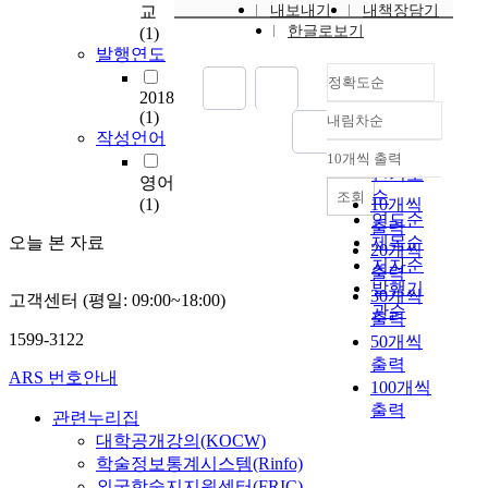
교
내보내기
내책장담기
t
한글로보기
(1)
i
발행연도
o
정확도순
n
2018
g
(1)
내림차순
e
정확도
작성언어
o
순
10개씩 출력
내림차순
m
인기도
영어
e
순
조회
(1)
10개씩
t
연도순
출력
r
오늘 본 자료
제목순
20개씩
y
저자순
출력
o
발행기
30개씩
고객센터 (평일: 09:00~18:00)
f
관순
출력
t
1599-3122
50개씩
h
출력
e
ARS 번호안내
100개씩
N
출력
a
관련누리집
z
대학공개강의(KOCW)
c
학술정보통계시스템(Rinfo)
a
외국학술지지원센터(FRIC)