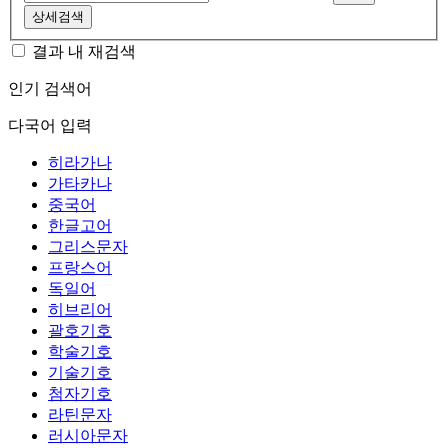
상세검색
결과 내 재검색
인기 검색어
다국어 입력
히라가나
가타카나
중국어
한글고어
그리스문자
프랑스어
독일어
히브리어
괄호기호
학술기호
기술기호
첨자기호
라틴문자
러시아문자