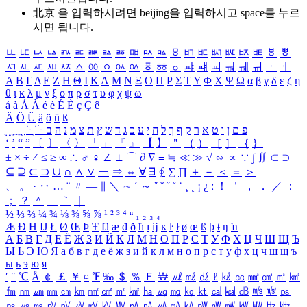
北京 을 입력하시려면
beijing
을 입력하시고 space를 누르
시면 됩니다.
ㅥ
ㅦ
ㅧ
ㅨ
ㅩ
ㅪ
ㅫ
ㅬ
ㅭ
ㅮ
ㅯ
ㅰ
ㅱ
ㅲ
ㅳ
ㅴ
ㅵ
ㅶ
ㅷ
ㅸ
ㅹ
ㅺ
ㅻ
ㅼ
ㅽ
ㅾ
ㅿ
ㆀ
ㆁ
ㆂ
ㆃ
ㆄ
ㆅ
ㆆ
ㆇ
ㆈ
ㆉ
ㆊ
ㆋ
ㆌ
ㆍ
ㆎ
Α
Β
Γ
Δ
Ε
Ζ
Η
Θ
Ι
Κ
Λ
Μ
Ν
Ξ
Ο
Π
Ρ
Σ
Τ
Υ
Φ
Χ
Ψ
Ω
α
β
γ
δ
ε
ζ
η
θ
ι
κ
λ
μ
ν
ξ
ο
π
ρ
σ
τ
υ
φ
χ
ψ
ω
á
à
Á
À
é
è
É
È
ç
Ç
ê
Ä
Ö
Ü
ä
ö
ü
ß
ְ
ֳ
ֲ
ֱ
ָ
ַ
ֵ
ֶ
ִ
ֹ
ּ
ֻ
ׂ
ׁ
ּ
ב
ה
נ
מ
צ
ת
ץ
ש
ד
ג
כ
ע
י
ח
ל
ך
ף
ק
ר
א
ט
ו
ן
ם
פ
‘
’
“
”
〔
〕
〈
〉
「
」
『
』
【
】
＂
（
）
［
］
｛
｝
±
×
÷
≠
≤
≥
∞
∴
♂
♀
∠
⊥
⌒
∂
∇
≡
≒
≪
≫
√
∽
∝
∵
∫
∬
∈
∋
⊆
⊇
⊂
⊃
∪
∩
∧
∨
￢
⇒
⇔
∀
∃
∮
∑
∏
＋
－
＜
＝
＞
、
。
·
‥
…
¨
〃
―
∥
＼
∼
´
～
ˇ
˘
˝
˚
˙
¸
˛
¡
¿
ː
！
＇
，
．
／
：
；
？
＾
＿
｀
｜
½
⅓
⅔
¼
¾
⅛
⅜
⅝
⅞
¹
²
³
⁴
ⁿ
₁
₂
₃
₄
Æ
Ð
Ħ
Ĳ
Ł
Ø
Œ
Þ
Ŧ
Ŋ
æ
đ
ð
ħ
ı
ĳ
ĸ
ŀ
ł
ø
œ
ß
þ
ŧ
ŋ
ŉ
А
Б
В
Г
Д
Е
Ё
Ж
З
И
Й
К
Л
М
Н
О
П
Р
С
Т
У
Ф
Х
Ц
Ч
Ш
Щ
Ъ
Ы
Ь
Э
Ю
Я
а
б
в
г
д
е
ё
ж
з
и
й
к
л
м
н
о
п
р
с
т
у
ф
х
ц
ч
ш
щ
ъ
ы
ь
э
ю
я
′
″
℃
Å
￠
￡
￥
¤
℉
‰
＄
％
Ｆ
￦
㎕
㎖
㎗
ℓ
㎘
㏄
㎣
㎤
㎥
㎦
㎙
㎚
㎛
㎜
㎝
㎞
㎟
㎠
㎡
㎢
㏊
㎍
㎎
㎏
㏏
㎈
㎉
㏈
㎧
㎨
㎰
㎱
㎲
㎳
㎴
㎵
㎶
㎷
㎸
㎹
㎀
㎁
㎂
㎃
㎄
㎺
㎻
㎽
㎾
㎿
㎐
㎑