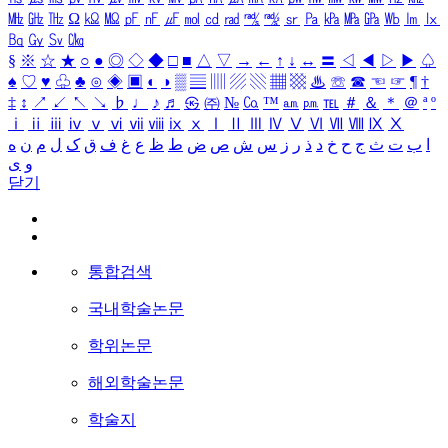
㎒
㎓
㎔
Ω
㏀
㏁
㎊
㎋
㎌
㏖
㏅
㎭
㎮
㎯
㏛
㎩
㎪
㎫
㎬
㏝
㏐
㏓
㏃
㏉
㏜
㏆
§
※
☆
★
○
●
◎
◇
◆
□
■
△
▽
→
←
↑
↓
↔
〓
◁
◀
▷
▶
♤
♠
♡
♥
♧
♣
⊙
◈
▣
◐
◑
▒
▤
▥
▨
▧
▦
▩
♨
☏
☎
☜
☞
¶
†
‡
↕
↗
↙
↖
↘
♭
♩
♪
♬
㉿
㈜
№
㏇
™
㏂
㏘
℡
＃
＆
＊
＠
ª
º
ⅰ
ⅱ
ⅲ
ⅳ
ⅴ
ⅵ
ⅶ
ⅷ
ⅸ
ⅹ
Ⅰ
Ⅱ
Ⅲ
Ⅳ
Ⅴ
Ⅵ
Ⅶ
Ⅷ
Ⅸ
Ⅹ
ا
ب
ت
ث
ج
ح
خ
د
ذ
ر
ز
س
ش
ص
ض
ط
ظ
ع
غ
ف
ق
ک
ل
م
ن
ه
و
ی
닫기
통합검색
국내학술논문
학위논문
해외학술논문
학술지