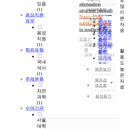
로
정확도
있음
attenuation
많
순
(1)
structure beneath
10개씩 출력
내림차순
이
인기도
음성지원
Nazca Plate
본
순
조회
유무
10개씩
subduction zone
자
연도순
출력
in southern Peru
료
제목순
음성
20개씩
저자순
지원
장효인
출력
발행기
(1)
서울대학교 대학
30개씩
학위유형
원
관순
활
출력
2018
국내석사
용
50개씩
국내
도
출력
석사
높
원문보기
100개씩
(1)
은
출력
주제분류
목차검
자
T
색조회
료
h
자연
e
음성듣기
과학
s
(1)
u
수여기관
b
d
서울
u
대학
c