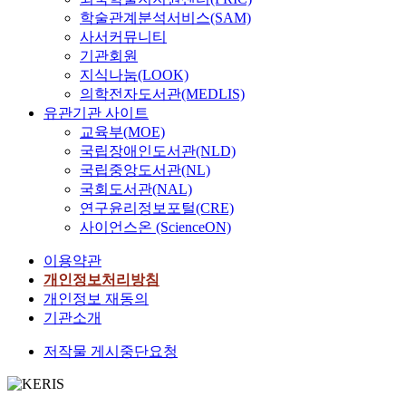
p
학술관계분석서비스(SAM)
l
사서커뮤니티
a
기관회원
t
지식나눔(LOOK)
e
의학전자도서관(MEDLIS)
c
유관기관 사이트
h
교육부(MOE)
a
국립장애인도서관(NLD)
n
국립중앙도서관(NL)
g
국회도서관(NAL)
e
s
연구윤리정보포털(CRE)
f
사이언스온 (ScienceON)
r
이용약관
o
개인정보처리방침
m
f
개인정보 재동의
l
기관소개
a
저작물 게시중단요청
t
t
o
n