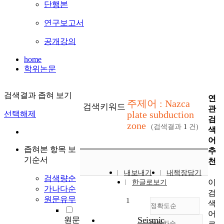
단행본
연구보고서
공개강의
home
학위논문
검색결과 좁혀 보기
연
주제어 : Nazca
검색키워드
관
plate subduction
선택해제
검
zone
(검색결과
1
건)
색
어
좁혀본 항목 보
추
기순서
천
내보내기
내책장담기
검색량순
이
한글로보기
가나다순
검
원문유무
1
색
정확도순
어
Seismic
원문
내림차순