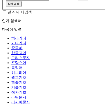
상세검색
결과 내 재검색
인기 검색어
다국어 입력
히라가나
가타카나
중국어
한글고어
그리스문자
프랑스어
독일어
히브리어
괄호기호
학술기호
기술기호
첨자기호
라틴문자
러시아문자