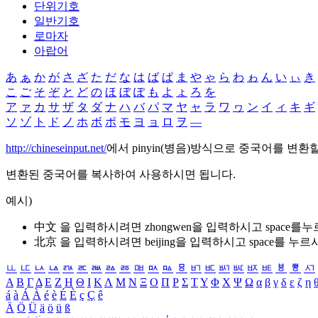
단위기호
일반기호
로마자
아랍어
あ
ぁ
か
が
さ
ざ
た
だ
な
は
ば
ぱ
ま
や
ゃ
ら
わ
ゎ
ん
い
ぃ
き
こ
ご
そ
ぞ
と
ど
の
ほ
ぼ
ぽ
も
よ
ょ
ろ
を
ア
ァ
カ
サ
ザ
タ
ダ
ナ
ハ
バ
パ
マ
ヤ
ャ
ラ
ワ
ヮ
ン
イ
ィ
キ
ギ
ソ
ゾ
ト
ド
ノ
ホ
ボ
ポ
モ
ヨ
ョ
ロ
ヲ
―
http://chineseinput.net/
에서 pinyin(병음)방식으로 중국어를 변환
변환된 중국어를 복사하여 사용하시면 됩니다.
예시)
中文 을 입력하시려면
zhongwen
을 입력하시고 space를
北京 을 입력하시려면
beijing
을 입력하시고 space를 누르
ㅥ
ㅦ
ㅧ
ㅨ
ㅩ
ㅪ
ㅫ
ㅬ
ㅭ
ㅮ
ㅯ
ㅰ
ㅱ
ㅲ
ㅳ
ㅴ
ㅵ
ㅶ
ㅷ
ㅸ
ㅹ
ㅺ
Α
Β
Γ
Δ
Ε
Ζ
Η
Θ
Ι
Κ
Λ
Μ
Ν
Ξ
Ο
Π
Ρ
Σ
Τ
Υ
Φ
Χ
Ψ
Ω
α
β
γ
δ
ε
ζ
η
á
à
Á
À
é
è
É
È
ç
Ç
ê
Ä
Ö
Ü
ä
ö
ü
ß