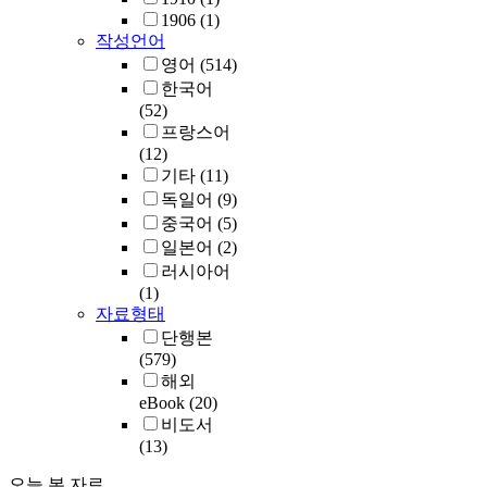
1906
(1)
작성언어
영어
(514)
한국어
(52)
프랑스어
(12)
기타
(11)
독일어
(9)
중국어
(5)
일본어
(2)
러시아어
(1)
자료형태
단행본
(579)
해외
eBook
(20)
비도서
(13)
오늘 본 자료