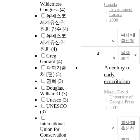
Wilderness
Canada
Congress
(4)
Environment
Canada
유네스코
2000
세계유산위
원회 감수
(4)
복사/대
유네스코
출신청
세계유산위
원회
(4)
목차
4
Greg
보기
Garrard
(4)
A century of
과학기술
early
처 [편]
(3)
ecocriticism
권혁
(3)
Douglas,
Mazel, David
William O
(3)
University of
Unesco
(3)
Georgia Press
UNESCO
2001
(3)
복사/대
International
출신청
Union for
Conservation