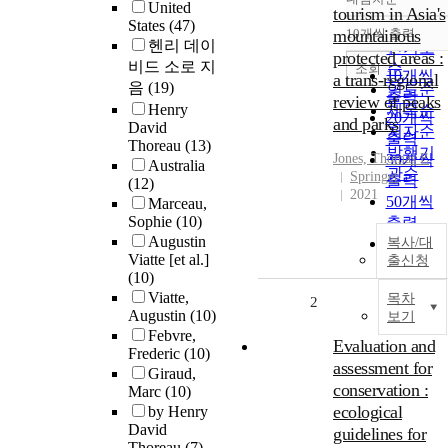
정확도
United
tourism in Asia's
States
(47)
순
mountainous
10개씩 출력
내림차
헨리 데이
인기도
protected areas :
비드 소로 지
순
조회
10개씩
a trans-regional
음
(19)
연도순
출력
review of peaks
Henry
제목순
20개씩
and parks
David
저자순
출력
Thoreau
(13)
발행기
Jones, Thomas E
30개씩
Australia
관순
Springer
출력
(12)
2021
50개씩
Marceau,
Sophie
(10)
출력
Augustin
100개씩
복사/대
Viatte [et al.]
출신청
출력
(10)
Viatte,
목차
2
Augustin
(10)
보기
Febvre,
Evaluation and
Frederic
(10)
assessment for
Giraud,
conservation :
Marc
(10)
ecological
by Henry
David
guidelines for
Thoreau
(7)