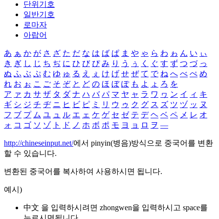
단위기호
일반기호
로마자
아랍어
あ
ぁ
か
が
さ
ざ
た
だ
な
は
ば
ぱ
ま
や
ゃ
ら
わ
ゎ
ん
い
ぃ
き
ぎ
し
じ
ち
ぢ
に
ひ
び
ぴ
み
り
う
ぅ
く
ぐ
す
ず
つ
づ
っ
ぬ
ふ
ぶ
ぷ
む
ゆ
ゅ
る
え
ぇ
け
げ
せ
ぜ
て
で
ね
へ
べ
ぺ
め
れ
お
ぉ
こ
ご
そ
ぞ
と
ど
の
ほ
ぼ
ぽ
も
よ
ょ
ろ
を
ア
ァ
カ
サ
ザ
タ
ダ
ナ
ハ
バ
パ
マ
ヤ
ャ
ラ
ワ
ヮ
ン
イ
ィ
キ
ギ
シ
ジ
チ
ヂ
ニ
ヒ
ビ
ピ
ミ
リ
ウ
ゥ
ク
グ
ス
ズ
ツ
ヅ
ッ
ヌ
フ
ブ
プ
ム
ユ
ュ
ル
エ
ェ
ケ
ゲ
セ
ゼ
テ
デ
ヘ
ベ
ペ
メ
レ
オ
ォ
コ
ゴ
ソ
ゾ
ト
ド
ノ
ホ
ボ
ポ
モ
ヨ
ョ
ロ
ヲ
―
http://chineseinput.net/
에서 pinyin(병음)방식으로 중국어를 변환
할 수 있습니다.
변환된 중국어를 복사하여 사용하시면 됩니다.
예시)
中文 을 입력하시려면
zhongwen
을 입력하시고 space를
누르시면됩니다.