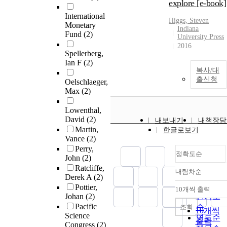
explore [e-book]
International
Higgs, Steven
Monetary
Indiana
Fund
(2)
University Press
2016
Spellerberg,
Ian F
(2)
복사/대
출신청
Oelschlaeger,
Max
(2)
Lowenthal,
David
(2)
내보내기
내책장담
Martin,
한글로보기
Vance
(2)
Perry,
정확도순
John
(2)
Ratcliffe,
내림차순
정확도
Derek A
(2)
순
Pottier,
10개씩 출력
내림차
Johan
(2)
인기도
Pacific
순
조회
10개씩
Science
연도순
출력
Congress
(2)