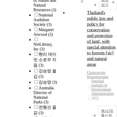
of Nature and
목차
5
Natural
보기
Resources
(3)
Thailand's
National
public law and
Audubon
policy for
Society
(3)
conservation
Margaret
Atwood
(3)
and protection
of land, with
NetLibrary,
special attention
Inc
(3)
to forrests [sic]
헨리 데이
and natural
빗 소로우 지
areas
음
(3)
강승영 옮
Chalermrath
김
(3)
Khambanonda
National
강승영
(3)
institute of
Australia.
Development
Director of
Administration
National
1972
Parks
(3)
전행선 옮
복사/대
김
(3)
출신청