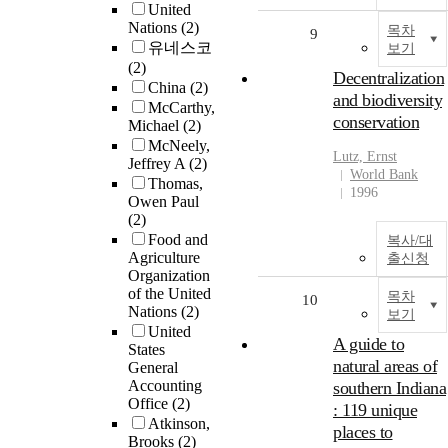
United
Nations
(2)
목차
9
유네스코
보기
(2)
Decentralization
China
(2)
and biodiversity
McCarthy,
conservation
Michael
(2)
McNeely,
Lutz, Ernst
Jeffrey A
(2)
World Bank
Thomas,
1996
Owen Paul
(2)
Food and
복사/대
Agriculture
출신청
Organization
of the United
목차
10
Nations
(2)
보기
United
A guide to
States
natural areas of
General
Accounting
southern Indiana
Office
(2)
: 119 unique
Atkinson,
places to
Brooks
(2)