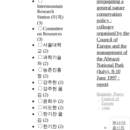
propagating a
Intermountain
general nature
Research
conservation
Station (미국)
policy :
(3)
colloquy
Committee
organised by the
on Resources
(3)
Council of
서울대학
Europe and the
교
(2)
management of
과학기술
the Abruzzi
처
(2)
National Park
농촌진흥
(Italy), 8-10
청
(2)
June 1997 :
강주헌
(2)
report
강주헌 옮
Hunkeler, Pierre
김
(2)
Council of
윤희수
(2)
Europe
이도현
(2)
1998
한기찬 옮
김
(2)
복사/대
한기찬
(2)
출신청