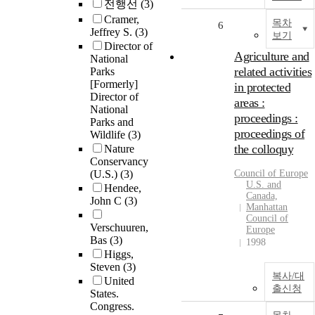
전행선
(3)
Cramer,
목차
6
Jeffrey S.
(3)
보기
Director of
Agriculture and
National
related activities
Parks
[Formerly]
in protected
Director of
areas :
National
proceedings :
Parks and
proceedings of
Wildlife
(3)
the colloquy
Nature
Conservancy
(U.S.)
(3)
Council of Europe
U.S. and
Hendee,
Canada,
John C
(3)
Manhattan
Council of
Verschuuren,
Europe
Bas
(3)
1998
Higgs,
Steven
(3)
복사/대
United
출신청
States.
Congress.