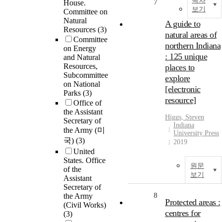
목차
7
House.
보기
Committee on
Natural
A guide to
Resources
(3)
natural areas of
Committee
northern Indiana
on Energy
: 125 unique
and Natural
Resources,
places to
Subcommittee
explore
on National
[electronic
Parks
(3)
resource]
Office of
the Assistant
Higgs, Steven
Secretary of
Indiana
the Army (미
University Press
국)
(3)
2019
United
States. Office
원문
of the
보기
Assistant
Secretary of
8
the Army
Protected areas :
(Civil Works)
centres for
(3)