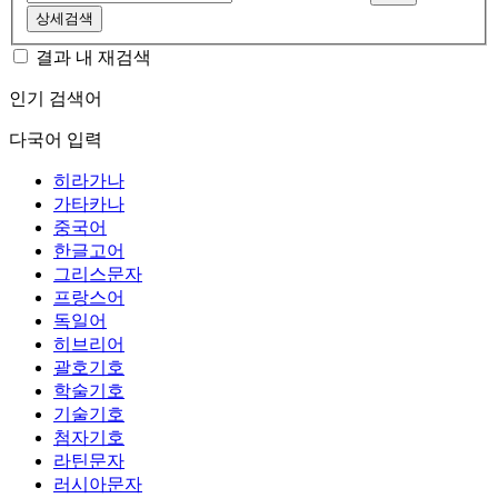
상세검색
결과 내 재검색
인기 검색어
다국어 입력
히라가나
가타카나
중국어
한글고어
그리스문자
프랑스어
독일어
히브리어
괄호기호
학술기호
기술기호
첨자기호
라틴문자
러시아문자