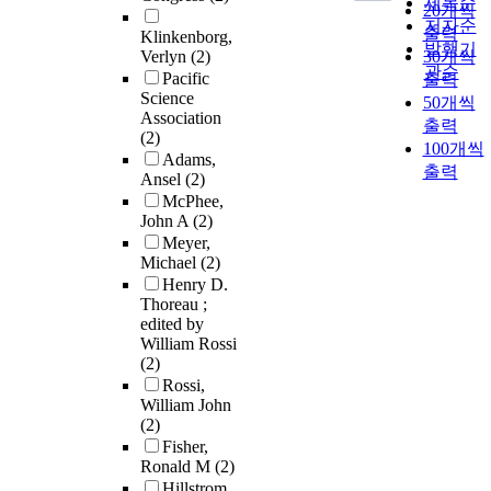
제목순
20개씩
저자순
출력
Klinkenborg,
발행기
Verlyn
(2)
30개씩
관순
Pacific
출력
Science
50개씩
Association
출력
(2)
100개씩
Adams,
출력
Ansel
(2)
McPhee,
John A
(2)
Meyer,
Michael
(2)
Henry D.
Thoreau ;
edited by
William Rossi
(2)
Rossi,
William John
(2)
Fisher,
Ronald M
(2)
Hillstrom,