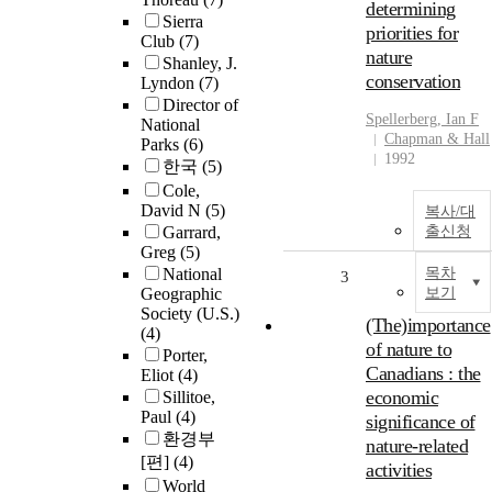
determining
Sierra
priorities for
Club
(7)
nature
Shanley, J.
conservation
Lyndon
(7)
Director of
Spellerberg, Ian F
National
Chapman & Hall
Parks
(6)
1992
한국
(5)
Cole,
David N
(5)
복사/대
Garrard,
출신청
Greg
(5)
National
목차
3
Geographic
보기
Society (U.S.)
(The)importance
(4)
of nature to
Porter,
Canadians : the
Eliot
(4)
economic
Sillitoe,
Paul
(4)
significance of
환경부
nature-related
[편]
(4)
activities
World