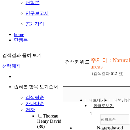
단행본
연구보고서
공개강의
home
단행본
검색결과 좁혀 보기
주제어 : Natura
검색키워드
areas
선택해제
(검색결과
612
건)
좁혀본 항목 보기순서
검색량순
내보내기
내책장담
가나다순
한글로보기
저자
1
Thoreau,
정확도순
Henry David
(89)
Nature-based
내림차순