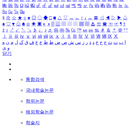
㎒
㎓
㎔
Ω
㏀
㏁
㎊
㎋
㎌
㏖
㏅
㎭
㎮
㎯
㏛
㎩
㎪
㎫
㎬
㏝
㏐
㏓
㏃
㏉
㏜
㏆
§
※
☆
★
○
●
◎
◇
◆
□
■
△
▽
→
←
↑
↓
↔
〓
◁
◀
▷
▶
♤
♠
♡
♥
♧
♣
⊙
◈
▣
◐
◑
▒
▤
▥
▨
▧
▦
▩
♨
☏
☎
☜
☞
¶
†
‡
↕
↗
↙
↖
↘
♭
♩
♪
♬
㉿
㈜
№
㏇
™
㏂
㏘
℡
＃
＆
＊
＠
ª
º
ⅰ
ⅱ
ⅲ
ⅳ
ⅴ
ⅵ
ⅶ
ⅷ
ⅸ
ⅹ
Ⅰ
Ⅱ
Ⅲ
Ⅳ
Ⅴ
Ⅵ
Ⅶ
Ⅷ
Ⅸ
Ⅹ
ا
ب
ت
ث
ج
ح
خ
د
ذ
ر
ز
س
ش
ص
ض
ط
ظ
ع
غ
ف
ق
ک
ل
م
ن
ه
و
ی
닫기
통합검색
국내학술논문
학위논문
해외학술논문
학술지