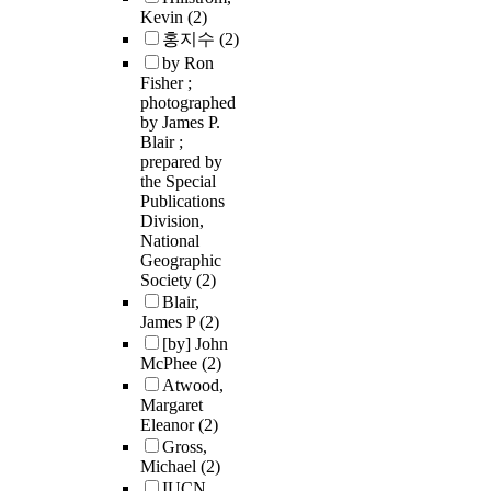
Kevin
(2)
홍지수
(2)
by Ron
Fisher ;
photographed
by James P.
Blair ;
prepared by
the Special
Publications
Division,
National
Geographic
Society
(2)
Blair,
James P
(2)
[by] John
McPhee
(2)
Atwood,
Margaret
Eleanor
(2)
Gross,
Michael
(2)
IUCN