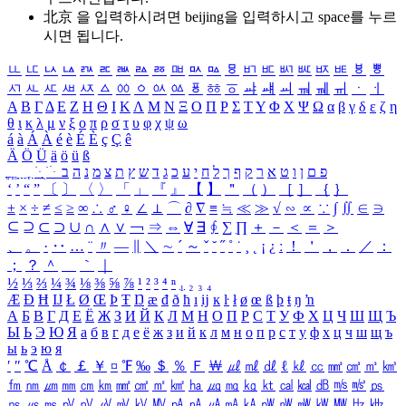
北京 을 입력하시려면
beijing
을 입력하시고 space를 누르
시면 됩니다.
ㅥ
ㅦ
ㅧ
ㅨ
ㅩ
ㅪ
ㅫ
ㅬ
ㅭ
ㅮ
ㅯ
ㅰ
ㅱ
ㅲ
ㅳ
ㅴ
ㅵ
ㅶ
ㅷ
ㅸ
ㅹ
ㅺ
ㅻ
ㅼ
ㅽ
ㅾ
ㅿ
ㆀ
ㆁ
ㆂ
ㆃ
ㆄ
ㆅ
ㆆ
ㆇ
ㆈ
ㆉ
ㆊ
ㆋ
ㆌ
ㆍ
ㆎ
Α
Β
Γ
Δ
Ε
Ζ
Η
Θ
Ι
Κ
Λ
Μ
Ν
Ξ
Ο
Π
Ρ
Σ
Τ
Υ
Φ
Χ
Ψ
Ω
α
β
γ
δ
ε
ζ
η
θ
ι
κ
λ
μ
ν
ξ
ο
π
ρ
σ
τ
υ
φ
χ
ψ
ω
á
à
Á
À
é
è
É
È
ç
Ç
ê
Ä
Ö
Ü
ä
ö
ü
ß
ְ
ֳ
ֲ
ֱ
ָ
ַ
ֵ
ֶ
ִ
ֹ
ּ
ֻ
ׂ
ׁ
ּ
ב
ה
נ
מ
צ
ת
ץ
ש
ד
ג
כ
ע
י
ח
ל
ך
ף
ק
ר
א
ט
ו
ן
ם
פ
‘
’
“
”
〔
〕
〈
〉
「
」
『
』
【
】
＂
（
）
［
］
｛
｝
±
×
÷
≠
≤
≥
∞
∴
♂
♀
∠
⊥
⌒
∂
∇
≡
≒
≪
≫
√
∽
∝
∵
∫
∬
∈
∋
⊆
⊇
⊂
⊃
∪
∩
∧
∨
￢
⇒
⇔
∀
∃
∮
∑
∏
＋
－
＜
＝
＞
、
。
·
‥
…
¨
〃
―
∥
＼
∼
´
～
ˇ
˘
˝
˚
˙
¸
˛
¡
¿
ː
！
＇
，
．
／
：
；
？
＾
＿
｀
｜
½
⅓
⅔
¼
¾
⅛
⅜
⅝
⅞
¹
²
³
⁴
ⁿ
₁
₂
₃
₄
Æ
Ð
Ħ
Ĳ
Ł
Ø
Œ
Þ
Ŧ
Ŋ
æ
đ
ð
ħ
ı
ĳ
ĸ
ŀ
ł
ø
œ
ß
þ
ŧ
ŋ
ŉ
А
Б
В
Г
Д
Е
Ё
Ж
З
И
Й
К
Л
М
Н
О
П
Р
С
Т
У
Ф
Х
Ц
Ч
Ш
Щ
Ъ
Ы
Ь
Э
Ю
Я
а
б
в
г
д
е
ё
ж
з
и
й
к
л
м
н
о
п
р
с
т
у
ф
х
ц
ч
ш
щ
ъ
ы
ь
э
ю
я
′
″
℃
Å
￠
￡
￥
¤
℉
‰
＄
％
Ｆ
￦
㎕
㎖
㎗
ℓ
㎘
㏄
㎣
㎤
㎥
㎦
㎙
㎚
㎛
㎜
㎝
㎞
㎟
㎠
㎡
㎢
㏊
㎍
㎎
㎏
㏏
㎈
㎉
㏈
㎧
㎨
㎰
㎱
㎲
㎳
㎴
㎵
㎶
㎷
㎸
㎹
㎀
㎁
㎂
㎃
㎄
㎺
㎻
㎽
㎾
㎿
㎐
㎑