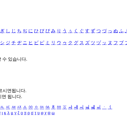
ぎ
し
じ
ち
ぢ
に
ひ
び
ぴ
み
り
う
ぅ
く
ぐ
す
ず
つ
づ
っ
ぬ
ふ
シ
ジ
チ
ヂ
ニ
ヒ
ビ
ピ
ミ
リ
ウ
ゥ
ク
グ
ス
ズ
ツ
ヅ
ッ
ヌ
フ
ブ
할 수 있습니다.
누르시면됩니다.
시면 됩니다.
ㅻ
ㅼ
ㅽ
ㅾ
ㅿ
ㆀ
ㆁ
ㆂ
ㆃ
ㆄ
ㆅ
ㆆ
ㆇ
ㆈ
ㆉ
ㆊ
ㆋ
ㆌ
ㆍ
ㆎ
θ
ι
κ
λ
μ
ν
ξ
ο
π
ρ
σ
τ
υ
φ
χ
ψ
ω