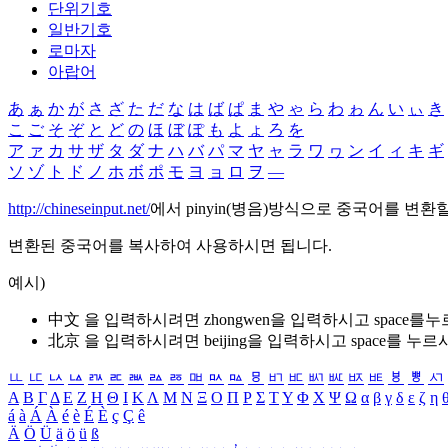
단위기호
일반기호
로마자
아랍어
あ
ぁ
か
が
さ
ざ
た
だ
な
は
ば
ぱ
ま
や
ゃ
ら
わ
ゎ
ん
い
ぃ
き
こ
ご
そ
ぞ
と
ど
の
ほ
ぼ
ぽ
も
よ
ょ
ろ
を
ア
ァ
カ
サ
ザ
タ
ダ
ナ
ハ
バ
パ
マ
ヤ
ャ
ラ
ワ
ヮ
ン
イ
ィ
キ
ギ
ソ
ゾ
ト
ド
ノ
ホ
ボ
ポ
モ
ヨ
ョ
ロ
ヲ
―
http://chineseinput.net/
에서 pinyin(병음)방식으로 중국어를 변환
변환된 중국어를 복사하여 사용하시면 됩니다.
예시)
中文 을 입력하시려면
zhongwen
을 입력하시고 space를
北京 을 입력하시려면
beijing
을 입력하시고 space를 누르
ㅥ
ㅦ
ㅧ
ㅨ
ㅩ
ㅪ
ㅫ
ㅬ
ㅭ
ㅮ
ㅯ
ㅰ
ㅱ
ㅲ
ㅳ
ㅴ
ㅵ
ㅶ
ㅷ
ㅸ
ㅹ
ㅺ
Α
Β
Γ
Δ
Ε
Ζ
Η
Θ
Ι
Κ
Λ
Μ
Ν
Ξ
Ο
Π
Ρ
Σ
Τ
Υ
Φ
Χ
Ψ
Ω
α
β
γ
δ
ε
ζ
η
á
à
Á
À
é
è
É
È
ç
Ç
ê
Ä
Ö
Ü
ä
ö
ü
ß