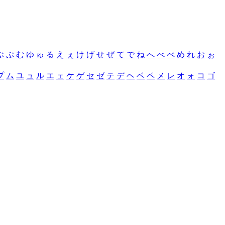
ぶ
ぷ
む
ゆ
ゅ
る
え
ぇ
け
げ
せ
ぜ
て
で
ね
へ
べ
ぺ
め
れ
お
ぉ
プ
ム
ユ
ュ
ル
エ
ェ
ケ
ゲ
セ
ゼ
テ
デ
ヘ
ベ
ペ
メ
レ
オ
ォ
コ
ゴ