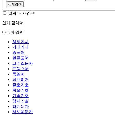
상세검색
결과 내 재검색
인기 검색어
다국어 입력
히라가나
가타카나
중국어
한글고어
그리스문자
프랑스어
독일어
히브리어
괄호기호
학술기호
기술기호
첨자기호
라틴문자
러시아문자