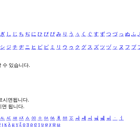
ぎ
し
じ
ち
ぢ
に
ひ
び
ぴ
み
り
う
ぅ
く
ぐ
す
ず
つ
づ
っ
ぬ
ふ
シ
ジ
チ
ヂ
ニ
ヒ
ビ
ピ
ミ
リ
ウ
ゥ
ク
グ
ス
ズ
ツ
ヅ
ッ
ヌ
フ
ブ
할 수 있습니다.
누르시면됩니다.
시면 됩니다.
ㅻ
ㅼ
ㅽ
ㅾ
ㅿ
ㆀ
ㆁ
ㆂ
ㆃ
ㆄ
ㆅ
ㆆ
ㆇ
ㆈ
ㆉ
ㆊ
ㆋ
ㆌ
ㆍ
ㆎ
θ
ι
κ
λ
μ
ν
ξ
ο
π
ρ
σ
τ
υ
φ
χ
ψ
ω