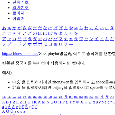
단위기호
일반기호
로마자
아랍어
あ
ぁ
か
が
さ
ざ
た
だ
な
は
ば
ぱ
ま
や
ゃ
ら
わ
ゎ
ん
い
ぃ
き
こ
ご
そ
ぞ
と
ど
の
ほ
ぼ
ぽ
も
よ
ょ
ろ
を
ア
ァ
カ
サ
ザ
タ
ダ
ナ
ハ
バ
パ
マ
ヤ
ャ
ラ
ワ
ヮ
ン
イ
ィ
キ
ギ
ソ
ゾ
ト
ド
ノ
ホ
ボ
ポ
モ
ヨ
ョ
ロ
ヲ
―
http://chineseinput.net/
에서 pinyin(병음)방식으로 중국어를 변환
변환된 중국어를 복사하여 사용하시면 됩니다.
예시)
中文 을 입력하시려면
zhongwen
을 입력하시고 space를
北京 을 입력하시려면
beijing
을 입력하시고 space를 누르
ㅥ
ㅦ
ㅧ
ㅨ
ㅩ
ㅪ
ㅫ
ㅬ
ㅭ
ㅮ
ㅯ
ㅰ
ㅱ
ㅲ
ㅳ
ㅴ
ㅵ
ㅶ
ㅷ
ㅸ
ㅹ
ㅺ
Α
Β
Γ
Δ
Ε
Ζ
Η
Θ
Ι
Κ
Λ
Μ
Ν
Ξ
Ο
Π
Ρ
Σ
Τ
Υ
Φ
Χ
Ψ
Ω
α
β
γ
δ
ε
ζ
η
á
à
Á
À
é
è
É
È
ç
Ç
ê
Ä
Ö
Ü
ä
ö
ü
ß