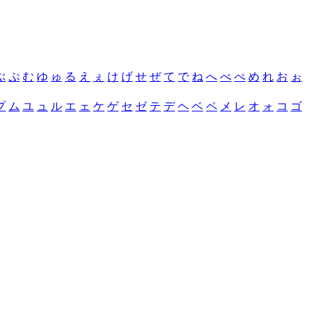
ぶ
ぷ
む
ゆ
ゅ
る
え
ぇ
け
げ
せ
ぜ
て
で
ね
へ
べ
ぺ
め
れ
お
ぉ
プ
ム
ユ
ュ
ル
エ
ェ
ケ
ゲ
セ
ゼ
テ
デ
ヘ
ベ
ペ
メ
レ
オ
ォ
コ
ゴ