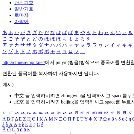
단위기호
일반기호
로마자
아랍어
あ
ぁ
か
が
さ
ざ
た
だ
な
は
ば
ぱ
ま
や
ゃ
ら
わ
ゎ
ん
い
ぃ
き
こ
ご
そ
ぞ
と
ど
の
ほ
ぼ
ぽ
も
よ
ょ
ろ
を
ア
ァ
カ
サ
ザ
タ
ダ
ナ
ハ
バ
パ
マ
ヤ
ャ
ラ
ワ
ヮ
ン
イ
ィ
キ
ギ
ソ
ゾ
ト
ド
ノ
ホ
ボ
ポ
モ
ヨ
ョ
ロ
ヲ
―
http://chineseinput.net/
에서 pinyin(병음)방식으로 중국어를 변환
변환된 중국어를 복사하여 사용하시면 됩니다.
예시)
中文 을 입력하시려면
zhongwen
을 입력하시고 space를
北京 을 입력하시려면
beijing
을 입력하시고 space를 누르
ㅥ
ㅦ
ㅧ
ㅨ
ㅩ
ㅪ
ㅫ
ㅬ
ㅭ
ㅮ
ㅯ
ㅰ
ㅱ
ㅲ
ㅳ
ㅴ
ㅵ
ㅶ
ㅷ
ㅸ
ㅹ
ㅺ
Α
Β
Γ
Δ
Ε
Ζ
Η
Θ
Ι
Κ
Λ
Μ
Ν
Ξ
Ο
Π
Ρ
Σ
Τ
Υ
Φ
Χ
Ψ
Ω
α
β
γ
δ
ε
ζ
η
á
à
Á
À
é
è
É
È
ç
Ç
ê
Ä
Ö
Ü
ä
ö
ü
ß