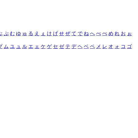
ぶ
ぷ
む
ゆ
ゅ
る
え
ぇ
け
げ
せ
ぜ
て
で
ね
へ
べ
ぺ
め
れ
お
ぉ
プ
ム
ユ
ュ
ル
エ
ェ
ケ
ゲ
セ
ゼ
テ
デ
ヘ
ベ
ペ
メ
レ
オ
ォ
コ
ゴ