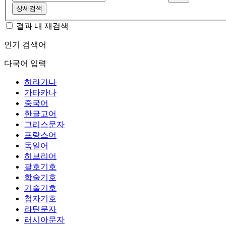
상세검색
결과 내 재검색
인기 검색어
다국어 입력
히라가나
가타카나
중국어
한글고어
그리스문자
프랑스어
독일어
히브리어
괄호기호
학술기호
기술기호
첨자기호
라틴문자
러시아문자