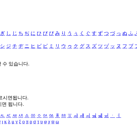
ぎ
し
じ
ち
ぢ
に
ひ
び
ぴ
み
り
う
ぅ
く
ぐ
す
ず
つ
づ
っ
ぬ
ふ
シ
ジ
チ
ヂ
ニ
ヒ
ビ
ピ
ミ
リ
ウ
ゥ
ク
グ
ス
ズ
ツ
ヅ
ッ
ヌ
フ
ブ
할 수 있습니다.
누르시면됩니다.
시면 됩니다.
ㅻ
ㅼ
ㅽ
ㅾ
ㅿ
ㆀ
ㆁ
ㆂ
ㆃ
ㆄ
ㆅ
ㆆ
ㆇ
ㆈ
ㆉ
ㆊ
ㆋ
ㆌ
ㆍ
ㆎ
θ
ι
κ
λ
μ
ν
ξ
ο
π
ρ
σ
τ
υ
φ
χ
ψ
ω