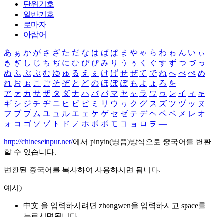
단위기호
일반기호
로마자
아랍어
あ
ぁ
か
が
さ
ざ
た
だ
な
は
ば
ぱ
ま
や
ゃ
ら
わ
ゎ
ん
い
ぃ
き
ぎ
し
じ
ち
ぢ
に
ひ
び
ぴ
み
り
う
ぅ
く
ぐ
す
ず
つ
づ
っ
ぬ
ふ
ぶ
ぷ
む
ゆ
ゅ
る
え
ぇ
け
げ
せ
ぜ
て
で
ね
へ
べ
ぺ
め
れ
お
ぉ
こ
ご
そ
ぞ
と
ど
の
ほ
ぼ
ぽ
も
よ
ょ
ろ
を
ア
ァ
カ
サ
ザ
タ
ダ
ナ
ハ
バ
パ
マ
ヤ
ャ
ラ
ワ
ヮ
ン
イ
ィ
キ
ギ
シ
ジ
チ
ヂ
ニ
ヒ
ビ
ピ
ミ
リ
ウ
ゥ
ク
グ
ス
ズ
ツ
ヅ
ッ
ヌ
フ
ブ
プ
ム
ユ
ュ
ル
エ
ェ
ケ
ゲ
セ
ゼ
テ
デ
ヘ
ベ
ペ
メ
レ
オ
ォ
コ
ゴ
ソ
ゾ
ト
ド
ノ
ホ
ボ
ポ
モ
ヨ
ョ
ロ
ヲ
―
http://chineseinput.net/
에서 pinyin(병음)방식으로 중국어를 변환
할 수 있습니다.
변환된 중국어를 복사하여 사용하시면 됩니다.
예시)
中文 을 입력하시려면
zhongwen
을 입력하시고 space를
누르시면됩니다.