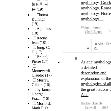
mythology, Gree
불핀치 지
mythology, Rom
음
(19)
mythology, Norse
Thomas
mythology ...
Bulfinch
(19)
Weigel, James
Apuleius
Cliffs Notes
19
(18)
Racine,
Jean
(18)
복사/대출
Jung, C.
청
G
(17)
Brunel,
9
Pierre
(17)
Asiatic mythology
a detailed
Monteverdi,
description and
Claudio
(17)
explanation of the
Murray,
mythologies of al
Gilbert
(16)
the great nations 
by James
George
Asia
Frazer
(16)
Morford,
Hackin, Joseph
Mark P. O.
Crowell
1963