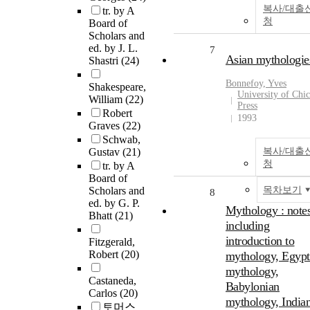
복사/대출
tr. by A
청
Board of
Scholars and
ed. by J. L.
7
Asian mythologie
Shastri
(24)
Bonnefoy, Yves
Shakespeare,
University of Chi
William
(22)
Press
Robert
1993
Graves
(22)
Schwab,
Gustav
(21)
복사/대출
청
tr. by A
Board of
Scholars and
목차보기
8
ed. by G. P.
Mythology : notes
Bhatt
(21)
including
introduction to
Fitzgerald,
Robert
(20)
mythology, Egypt
mythology,
Castaneda,
Babylonian
Carlos
(20)
mythology, India
토머스