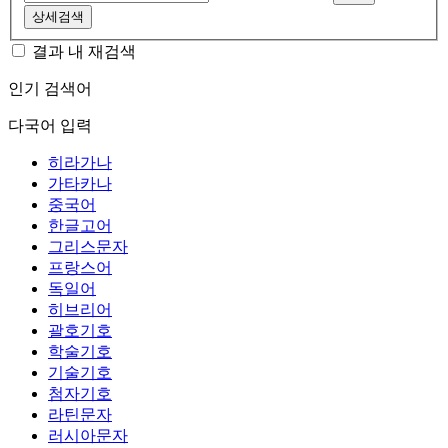
상세검색
결과 내 재검색
인기 검색어
다국어 입력
히라가나
가타카나
중국어
한글고어
그리스문자
프랑스어
독일어
히브리어
괄호기호
학술기호
기술기호
첨자기호
라틴문자
러시아문자