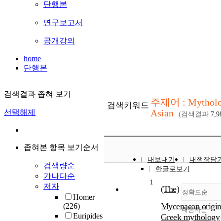
단행본
연구보고서
공개강의
home
단행본
검색결과 좁혀 보기
주제어 : Mytholo
검색키워드
Asian
선택해제
(검색결과
7,9
좁혀본 항목 보기순서
내보내기
내책장담
검색량순
한글로보기
가나다순
1
저자
(The)
정확도순
Homer
Mycenaean origin
(226)
내림차순
정확
Euripides
Greek mythology