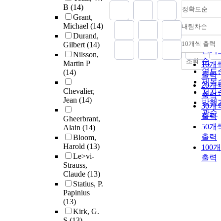
B
(14)
정확도순
Grant,
Michael
(14)
내림차순
정확
Durand,
순
10개씩 출력
Gilbert
(14)
내림
인기
Nilsson,
순
조회
Martin P
10개
연도
(14)
출력
제목
20개
Chevalier,
저자
출력
Jean
(14)
발행
30개
관순
출력
Gheerbrant,
50개
Alain
(14)
출력
Bloom,
Harold
(13)
100
Le>vi-
출력
Strauss,
Claude
(13)
Statius, P.
Papinius
(13)
Kirk, G.
S
(13)