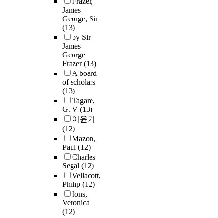
Frazer,
James
George, Sir
(13)
by Sir
James
George
Frazer
(13)
A board
of scholars
(13)
Tagare,
G. V
(13)
이윤기
(12)
Mazon,
Paul
(12)
Charles
Segal
(12)
Vellacott,
Philip
(12)
Ions,
Veronica
(12)