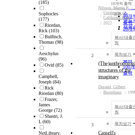
순
(185)
10개씩 출력
내림
인기
Nilsson, Martin P
University of
Sophocles
순
조회
10개
California Press
(177)
연도
출력
2022
Riordan,
제목
20개
Rick
(103)
저자
출력
Bulfinch,
복사/대출
발행
30개
Thomas
(98)
청
관순
출력
Aeschylus
50개
목차보기
2
(96)
출력
(The)anthropologi
Ovid
(85)
100
structures of the
출력
imaginary
Campbell,
Joseph
(84)
Durand, Gilbert
Rick
Boombana
199
Riordan
(80)
Frazer,
James
복사/대출
George
(72)
청
Shastri, J.
L
(60)
목차보기
3
Cassell's
NetLibrary,