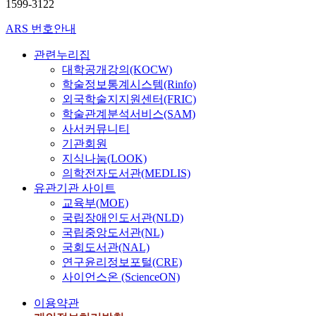
1599-3122
ARS 번호안내
관련누리집
대학공개강의(KOCW)
학술정보통계시스템(Rinfo)
외국학술지지원센터(FRIC)
학술관계분석서비스(SAM)
사서커뮤니티
기관회원
지식나눔(LOOK)
의학전자도서관(MEDLIS)
유관기관 사이트
교육부(MOE)
국립장애인도서관(NLD)
국립중앙도서관(NL)
국회도서관(NAL)
연구윤리정보포털(CRE)
사이언스온 (ScienceON)
이용약관