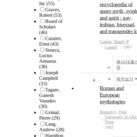
Inc
(55)
encyclopedia of
Graves,
queer myth, symb
Robert
(53)
and spirit : gay,
Board of
lesbian, bisexual,
Scholars
and transgender l
(46)
Cassirer,
Conner, Randy P
Ernst
(43)
Cassell
1997
Seneca,
Lucius
Annaeus
복사/대출
(38)
청
Joseph
Campbell
목차보기
4
(33)
Roman and
Tagare,
European
Ganesh
Vasudeo
mythologies
(30)
Grimal,
Bonnefoy, Yves
University of Chi
Pierre
(29)
Press
Lang,
1992
Andrew
(28)
Hamilton,