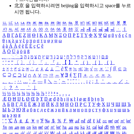
北京 을 입력하시려면
beijing
을 입력하시고 space를 누르
시면 됩니다.
ㅥ
ㅦ
ㅧ
ㅨ
ㅩ
ㅪ
ㅫ
ㅬ
ㅭ
ㅮ
ㅯ
ㅰ
ㅱ
ㅲ
ㅳ
ㅴ
ㅵ
ㅶ
ㅷ
ㅸ
ㅹ
ㅺ
ㅻ
ㅼ
ㅽ
ㅾ
ㅿ
ㆀ
ㆁ
ㆂ
ㆃ
ㆄ
ㆅ
ㆆ
ㆇ
ㆈ
ㆉ
ㆊ
ㆋ
ㆌ
ㆍ
ㆎ
Α
Β
Γ
Δ
Ε
Ζ
Η
Θ
Ι
Κ
Λ
Μ
Ν
Ξ
Ο
Π
Ρ
Σ
Τ
Υ
Φ
Χ
Ψ
Ω
α
β
γ
δ
ε
ζ
η
θ
ι
κ
λ
μ
ν
ξ
ο
π
ρ
σ
τ
υ
φ
χ
ψ
ω
á
à
Á
À
é
è
É
È
ç
Ç
ê
Ä
Ö
Ü
ä
ö
ü
ß
ְ
ֳ
ֲ
ֱ
ָ
ַ
ֵ
ֶ
ִ
ֹ
ּ
ֻ
ׂ
ׁ
ּ
ב
ה
נ
מ
צ
ת
ץ
ש
ד
ג
כ
ע
י
ח
ל
ך
ף
ק
ר
א
ט
ו
ן
ם
פ
‘
’
“
”
〔
〕
〈
〉
「
」
『
』
【
】
＂
（
）
［
］
｛
｝
±
×
÷
≠
≤
≥
∞
∴
♂
♀
∠
⊥
⌒
∂
∇
≡
≒
≪
≫
√
∽
∝
∵
∫
∬
∈
∋
⊆
⊇
⊂
⊃
∪
∩
∧
∨
￢
⇒
⇔
∀
∃
∮
∑
∏
＋
－
＜
＝
＞
、
。
·
‥
…
¨
〃
―
∥
＼
∼
´
～
ˇ
˘
˝
˚
˙
¸
˛
¡
¿
ː
！
＇
，
．
／
：
；
？
＾
＿
｀
｜
½
⅓
⅔
¼
¾
⅛
⅜
⅝
⅞
¹
²
³
⁴
ⁿ
₁
₂
₃
₄
Æ
Ð
Ħ
Ĳ
Ł
Ø
Œ
Þ
Ŧ
Ŋ
æ
đ
ð
ħ
ı
ĳ
ĸ
ŀ
ł
ø
œ
ß
þ
ŧ
ŋ
ŉ
А
Б
В
Г
Д
Е
Ё
Ж
З
И
Й
К
Л
М
Н
О
П
Р
С
Т
У
Ф
Х
Ц
Ч
Ш
Щ
Ъ
Ы
Ь
Э
Ю
Я
а
б
в
г
д
е
ё
ж
з
и
й
к
л
м
н
о
п
р
с
т
у
ф
х
ц
ч
ш
щ
ъ
ы
ь
э
ю
я
′
″
℃
Å
￠
￡
￥
¤
℉
‰
＄
％
Ｆ
￦
㎕
㎖
㎗
ℓ
㎘
㏄
㎣
㎤
㎥
㎦
㎙
㎚
㎛
㎜
㎝
㎞
㎟
㎠
㎡
㎢
㏊
㎍
㎎
㎏
㏏
㎈
㎉
㏈
㎧
㎨
㎰
㎱
㎲
㎳
㎴
㎵
㎶
㎷
㎸
㎹
㎀
㎁
㎂
㎃
㎄
㎺
㎻
㎽
㎾
㎿
㎐
㎑