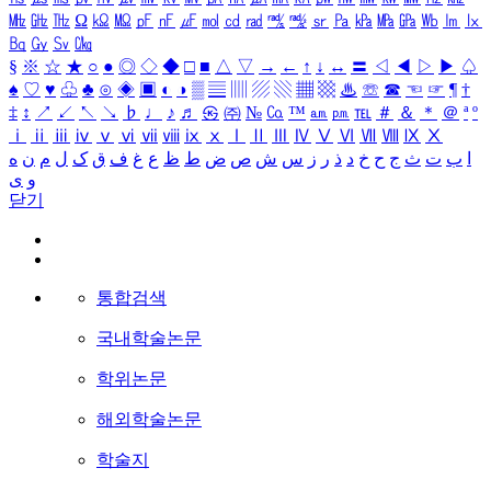
㎒
㎓
㎔
Ω
㏀
㏁
㎊
㎋
㎌
㏖
㏅
㎭
㎮
㎯
㏛
㎩
㎪
㎫
㎬
㏝
㏐
㏓
㏃
㏉
㏜
㏆
§
※
☆
★
○
●
◎
◇
◆
□
■
△
▽
→
←
↑
↓
↔
〓
◁
◀
▷
▶
♤
♠
♡
♥
♧
♣
⊙
◈
▣
◐
◑
▒
▤
▥
▨
▧
▦
▩
♨
☏
☎
☜
☞
¶
†
‡
↕
↗
↙
↖
↘
♭
♩
♪
♬
㉿
㈜
№
㏇
™
㏂
㏘
℡
＃
＆
＊
＠
ª
º
ⅰ
ⅱ
ⅲ
ⅳ
ⅴ
ⅵ
ⅶ
ⅷ
ⅸ
ⅹ
Ⅰ
Ⅱ
Ⅲ
Ⅳ
Ⅴ
Ⅵ
Ⅶ
Ⅷ
Ⅸ
Ⅹ
ا
ب
ت
ث
ج
ح
خ
د
ذ
ر
ز
س
ش
ص
ض
ط
ظ
ع
غ
ف
ق
ک
ل
م
ن
ه
و
ی
닫기
통합검색
국내학술논문
학위논문
해외학술논문
학술지