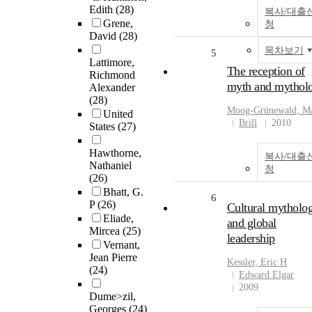
Edith
(28)
복사/대출
Grene,
청
David
(28)
목차보기
5
Lattimore,
The reception of
Richmond
myth and mythol
Alexander
(28)
Moog-Grünewald, Ma
United
Brill
2010
States
(27)
Hawthorne,
복사/대출
Nathaniel
청
(26)
Bhatt, G.
6
P
(26)
Cultural mytholo
Eliade,
and global
Mircea
(25)
leadership
Vernant,
Jean Pierre
Kessler, Eric H
(24)
Edward Elgar
2009
Dume>zil,
Georges
(24)