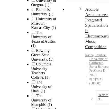
University of
Oregon.
(1)
9
Audible
Brandeis
University.
(1)
Architectures:
University of
Integrated
Missouri -
Spatialization
Kansas City.
(1)
in
The
Electroacousti
University of
Music
Texas at Austin.
(1)
Composition
Bowling
Green State
Radna, Raphael
University.
(1)
University of
California,
Columbia
Santa Barbara
University
ProQuest D
Teachers
2025
College.
(1)
해외박사
The
(DDOD)
University of
Utah.
(1)
원문보
The
기
University of
Memphis.
(1)