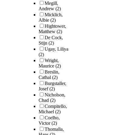
Megill,
Andrew
(2)
Micklich,
Albie
(2)
Hightower,
Matthew
(2)
De Cock,
Stijn
(2)
Ugay, Liliya
(2)
Wright,
Maurice
(2)
Breslin,
Cathal
(2)
Burgstaller,
Josef
(2)
Nicholson,
Chad
(2)
Compitello,
Michael
(2)
Coelho,
Victor
(2)
Thomalla,
Hans
(2)