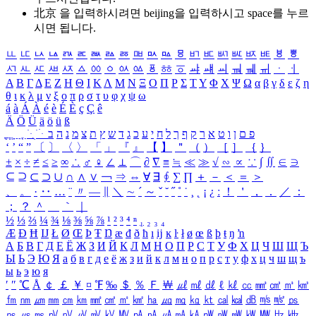
北京 을 입력하시려면
beijing
을 입력하시고 space를 누르
시면 됩니다.
ㅥ
ㅦ
ㅧ
ㅨ
ㅩ
ㅪ
ㅫ
ㅬ
ㅭ
ㅮ
ㅯ
ㅰ
ㅱ
ㅲ
ㅳ
ㅴ
ㅵ
ㅶ
ㅷ
ㅸ
ㅹ
ㅺ
ㅻ
ㅼ
ㅽ
ㅾ
ㅿ
ㆀ
ㆁ
ㆂ
ㆃ
ㆄ
ㆅ
ㆆ
ㆇ
ㆈ
ㆉ
ㆊ
ㆋ
ㆌ
ㆍ
ㆎ
Α
Β
Γ
Δ
Ε
Ζ
Η
Θ
Ι
Κ
Λ
Μ
Ν
Ξ
Ο
Π
Ρ
Σ
Τ
Υ
Φ
Χ
Ψ
Ω
α
β
γ
δ
ε
ζ
η
θ
ι
κ
λ
μ
ν
ξ
ο
π
ρ
σ
τ
υ
φ
χ
ψ
ω
á
à
Á
À
é
è
É
È
ç
Ç
ê
Ä
Ö
Ü
ä
ö
ü
ß
ְ
ֳ
ֲ
ֱ
ָ
ַ
ֵ
ֶ
ִ
ֹ
ּ
ֻ
ׂ
ׁ
ּ
ב
ה
נ
מ
צ
ת
ץ
ש
ד
ג
כ
ע
י
ח
ל
ך
ף
ק
ר
א
ט
ו
ן
ם
פ
‘
’
“
”
〔
〕
〈
〉
「
」
『
』
【
】
＂
（
）
［
］
｛
｝
±
×
÷
≠
≤
≥
∞
∴
♂
♀
∠
⊥
⌒
∂
∇
≡
≒
≪
≫
√
∽
∝
∵
∫
∬
∈
∋
⊆
⊇
⊂
⊃
∪
∩
∧
∨
￢
⇒
⇔
∀
∃
∮
∑
∏
＋
－
＜
＝
＞
、
。
·
‥
…
¨
〃
―
∥
＼
∼
´
～
ˇ
˘
˝
˚
˙
¸
˛
¡
¿
ː
！
＇
，
．
／
：
；
？
＾
＿
｀
｜
½
⅓
⅔
¼
¾
⅛
⅜
⅝
⅞
¹
²
³
⁴
ⁿ
₁
₂
₃
₄
Æ
Ð
Ħ
Ĳ
Ł
Ø
Œ
Þ
Ŧ
Ŋ
æ
đ
ð
ħ
ı
ĳ
ĸ
ŀ
ł
ø
œ
ß
þ
ŧ
ŋ
ŉ
А
Б
В
Г
Д
Е
Ё
Ж
З
И
Й
К
Л
М
Н
О
П
Р
С
Т
У
Ф
Х
Ц
Ч
Ш
Щ
Ъ
Ы
Ь
Э
Ю
Я
а
б
в
г
д
е
ё
ж
з
и
й
к
л
м
н
о
п
р
с
т
у
ф
х
ц
ч
ш
щ
ъ
ы
ь
э
ю
я
′
″
℃
Å
￠
￡
￥
¤
℉
‰
＄
％
Ｆ
￦
㎕
㎖
㎗
ℓ
㎘
㏄
㎣
㎤
㎥
㎦
㎙
㎚
㎛
㎜
㎝
㎞
㎟
㎠
㎡
㎢
㏊
㎍
㎎
㎏
㏏
㎈
㎉
㏈
㎧
㎨
㎰
㎱
㎲
㎳
㎴
㎵
㎶
㎷
㎸
㎹
㎀
㎁
㎂
㎃
㎄
㎺
㎻
㎽
㎾
㎿
㎐
㎑