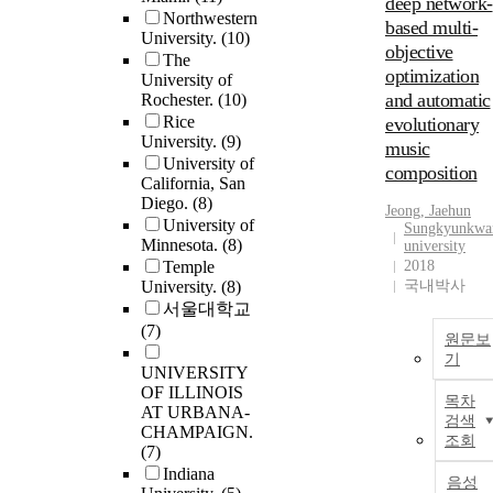
deep network-
Northwestern
based multi-
University.
(10)
objective
The
optimization
University of
and automatic
Rochester.
(10)
Rice
evolutionary
University.
(9)
music
University of
composition
California, San
Diego.
(8)
Jeong, Jaehun
University of
Sungkyunkwa
Minnesota.
(8)
university
Temple
2018
University.
(8)
국내박사
서울대학교
(7)
원문보
기
UNIVERSITY
OF ILLINOIS
목차
AT URBANA-
검색
CHAMPAIGN.
조회
(7)
Indiana
음성