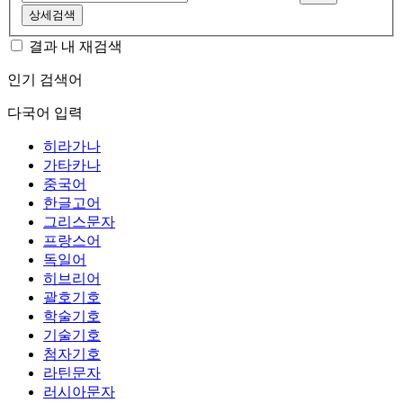
상세검색
결과 내 재검색
인기 검색어
다국어 입력
히라가나
가타카나
중국어
한글고어
그리스문자
프랑스어
독일어
히브리어
괄호기호
학술기호
기술기호
첨자기호
라틴문자
러시아문자