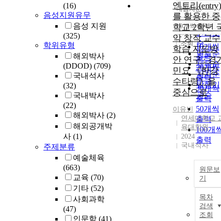
엔트리(entry)
(16)
내림차순
정확도
음성지원유무
를 활용한 중
순
음성 지원
학교 2학년 
10개씩 출력
내림차
인기도
(325)
악 창작 교수
순
조회
학위유형
10개씩
학습 지도방
연도순
해외박사
출력
안 연구 : 경
제목순
(DDOD)
(709)
20개씩
민요 《한강
저자순
국내석사
출력
수타령》을
발행기
(32)
30개씩
중심으로
관순
국내박사
출력
(22)
50개씩
이유빈
해외박사
(2)
연세대학교 
출력
해외공개박
육대학원
100개
사
(1)
2024
출력
국내석사
주제분류
예술체육
(663)
원문보
교육
(70)
기
기타
(52)
목차
사회과학
검색
(47)
조회
인문학
(41)