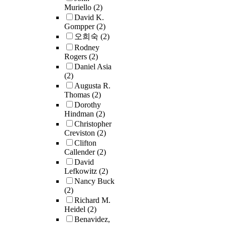
Muriello
(2)
David K.
Gompper
(2)
오희숙
(2)
Rodney
Rogers
(2)
Daniel Asia
(2)
Augusta R.
Thomas
(2)
Dorothy
Hindman
(2)
Christopher
Creviston
(2)
Clifton
Callender
(2)
David
Lefkowitz
(2)
Nancy Buck
(2)
Richard M.
Heidel
(2)
Benavidez,