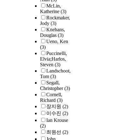
McLin,
Katherine
(3)
Rockmaker,
Jody
(3)
Knehans,
Douglas
(3)
Ueno, Ken
(3)
Puccinelli,
Elvia;Harlos,
Steven
(3)
Landschoot,
Tom
(3)
Segall,
Christopher
(3)
Cornell,
Richard
(3)
장지원
(2)
이수진
(2)
Ian Krouse
(2)
최원선
(2)
John