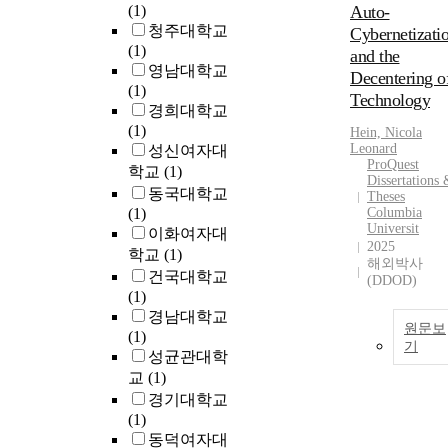
(1)
Auto-
청주대학교
Cybernetizati
(1)
and the
영남대학교
Decentering o
(1)
Technology
경희대학교
(1)
Hein, Nicola
Leonard
성신여자대
ProQuest
학교
(1)
Dissertations
동국대학교
Theses
(1)
Columbia
Universit
이화여자대
2025
학교
(1)
해외박사
건국대학교
(DDOD)
(1)
경남대학교
원문보
(1)
기
성균관대학
교
(1)
경기대학교
(1)
동덕여자대