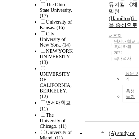
뮤지컬 《해
The Ohio
State University.
밀턴
(17)
(Hamilton)》
University of
을 중심으로
Kansas.
(16)
City
서은지
University of
연세대학교 
New York.
(14)
육대학원
NEW YORK
2022
UNIVERSITY.
국내석사
(13)
UNIVERSITY
원문보
OF
기
CALIFORNIA,
BERKELEY.
음성
(12)
듣기
연세대학교
(11)
The
University of
Chicago.
(11)
4
University of
(A) study on
Miami.
(11)