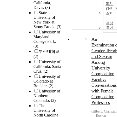
California,
목차
Davis.
(3)
검색
State
조회
University of
New York at
음성
Stony Brook.
(3)
듣기
University of
Maryland
6
An
College Park.
Examination o
(3)
Gender Trend
부산대학교
and Sexism
(2)
University of
Among
California, Santa
University
Cruz.
(2)
Composition
University of
Faculty:
Colorado at
Conversations
Boulder.
(2)
with Female
University of
Northern
Composition
Colorado.
(2)
Professors
The
University of
Gilbert, Christia
North Carolina
Boston