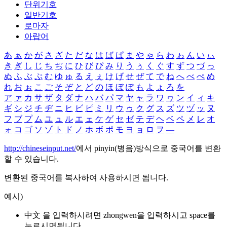
단위기호
일반기호
로마자
아랍어
あ
ぁ
か
が
さ
ざ
た
だ
な
は
ば
ぱ
ま
や
ゃ
ら
わ
ゎ
ん
い
ぃ
き
ぎ
し
じ
ち
ぢ
に
ひ
び
ぴ
み
り
う
ぅ
く
ぐ
す
ず
つ
づ
っ
ぬ
ふ
ぶ
ぷ
む
ゆ
ゅ
る
え
ぇ
け
げ
せ
ぜ
て
で
ね
へ
べ
ぺ
め
れ
お
ぉ
こ
ご
そ
ぞ
と
ど
の
ほ
ぼ
ぽ
も
よ
ょ
ろ
を
ア
ァ
カ
サ
ザ
タ
ダ
ナ
ハ
バ
パ
マ
ヤ
ャ
ラ
ワ
ヮ
ン
イ
ィ
キ
ギ
シ
ジ
チ
ヂ
ニ
ヒ
ビ
ピ
ミ
リ
ウ
ゥ
ク
グ
ス
ズ
ツ
ヅ
ッ
ヌ
フ
ブ
プ
ム
ユ
ュ
ル
エ
ェ
ケ
ゲ
セ
ゼ
テ
デ
ヘ
ベ
ペ
メ
レ
オ
ォ
コ
ゴ
ソ
ゾ
ト
ド
ノ
ホ
ボ
ポ
モ
ヨ
ョ
ロ
ヲ
―
http://chineseinput.net/
에서 pinyin(병음)방식으로 중국어를 변환
할 수 있습니다.
변환된 중국어를 복사하여 사용하시면 됩니다.
예시)
中文 을 입력하시려면
zhongwen
을 입력하시고 space를
누르시면됩니다.