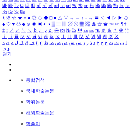
㎒
㎓
㎔
Ω
㏀
㏁
㎊
㎋
㎌
㏖
㏅
㎭
㎮
㎯
㏛
㎩
㎪
㎫
㎬
㏝
㏐
㏓
㏃
㏉
㏜
㏆
§
※
☆
★
○
●
◎
◇
◆
□
■
△
▽
→
←
↑
↓
↔
〓
◁
◀
▷
▶
♤
♠
♡
♥
♧
♣
⊙
◈
▣
◐
◑
▒
▤
▥
▨
▧
▦
▩
♨
☏
☎
☜
☞
¶
†
‡
↕
↗
↙
↖
↘
♭
♩
♪
♬
㉿
㈜
№
㏇
™
㏂
㏘
℡
＃
＆
＊
＠
ª
º
ⅰ
ⅱ
ⅲ
ⅳ
ⅴ
ⅵ
ⅶ
ⅷ
ⅸ
ⅹ
Ⅰ
Ⅱ
Ⅲ
Ⅳ
Ⅴ
Ⅵ
Ⅶ
Ⅷ
Ⅸ
Ⅹ
ا
ب
ت
ث
ج
ح
خ
د
ذ
ر
ز
س
ش
ص
ض
ط
ظ
ع
غ
ف
ق
ک
ل
م
ن
ه
و
ی
닫기
통합검색
국내학술논문
학위논문
해외학술논문
학술지