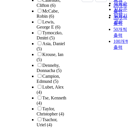
Callender,
제목순
Clifton
(6)
20개씩
저자순
McCabe,
출력
발행기
Robin
(6)
30개씩
관순
Lewis,
출력
George E
(6)
50개씩
Tymoczko,
출력
Dmitri
(5)
100개
Asia, Daniel
출력
(5)
Krouse, Ian
(5)
Dennehy,
Donnacha
(5)
Campion,
Edmund
(5)
Lubet, Alex
(4)
Tse, Kenneth
(4)
Taylor,
Christopher
(4)
Tsachor,
Uriel
(4)