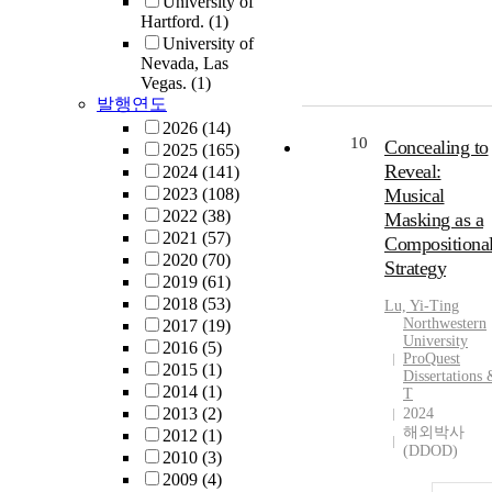
University of
Hartford.
(1)
University of
Nevada, Las
Vegas.
(1)
발행연도
2026
(14)
10
Concealing to
2025
(165)
Reveal:
2024
(141)
2023
(108)
Musical
2022
(38)
Masking as a
2021
(57)
Compositiona
2020
(70)
Strategy
2019
(61)
2018
(53)
Lu, Yi-Ting
Northwestern
2017
(19)
University
2016
(5)
ProQuest
2015
(1)
Dissertations
2014
(1)
T
2013
(2)
2024
해외박사
2012
(1)
(DDOD)
2010
(3)
2009
(4)