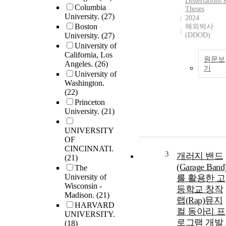
Dissertations
Columbia
Theses
University.
(27)
2024
Boston
해외박사
University.
(27)
(DDOD)
University of
California, Los
원문보
Angeles.
(26)
기
University of
Washington.
(22)
Princeton
University.
(21)
UNIVERSITY
OF
CINCINNATI.
3
개러지 밴드
(21)
(Garage Band
The
University of
를 활용한 고
Wisconsin -
등학교 창작
Madison.
(21)
랩(Rap)뮤지
HARVARD
컬 동아리 프
UNIVERSITY.
로그램 개발 
(18)