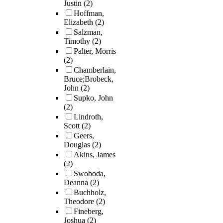
Justin
(2)
Hoffman,
Elizabeth
(2)
Salzman,
Timothy
(2)
Palter, Morris
(2)
Chamberlain,
Bruce;Brobeck,
John
(2)
Supko, John
(2)
Lindroth,
Scott
(2)
Geers,
Douglas
(2)
Akins, James
(2)
Swoboda,
Deanna
(2)
Buchholz,
Theodore
(2)
Fineberg,
Joshua
(2)