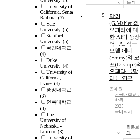
University.
(5)
듣기
University of
California, Santa
5
말러
Barbara.
(5)
(G.Mahler)의
Yale
University.
(5)
오페라에 대
Stanford
한 AI의 상상
University.
(5)
력 : AI 작곡
국민대학교
모델 에미
(4)
(Emmy)와 코
Duke
프(D. Cope)
University.
(4)
오페라 〈말
University of
California,
러〉 연구
Irvine.
(4)
윤예원
중앙대학교
서울대학교 
(3)
학원
전북대학교
2025
(3)
국내석사
The
University of
Nebraska -
원문보
Lincoln.
(3)
기
University of