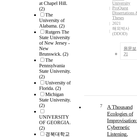
at Chapel Hill.
University
ProQuest
(2)
Dissertations
The
Theses
University of
2021
Alabama.
(2)
해외박사
Rutgers The
(DDOD)
State University
of New Jersey -
New
원문보
Brunswick.
(2)
기
The
Pennsylvania
State University.
(2)
University of
Florida.
(2)
Michigan
State University.
(2)
7
A Thousand
Ecologies of
UNIVERSITY
Improvisation
OF GEORGIA.
Cybernetic
(2)
Listening,
경북대학교