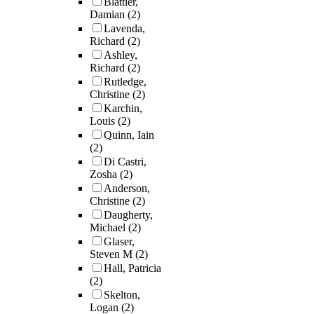
Blattler,
Damian
(2)
Lavenda,
Richard
(2)
Ashley,
Richard
(2)
Rutledge,
Christine
(2)
Karchin,
Louis
(2)
Quinn, Iain
(2)
Di Castri,
Zosha
(2)
Anderson,
Christine
(2)
Daugherty,
Michael
(2)
Glaser,
Steven M
(2)
Hall, Patricia
(2)
Skelton,
Logan
(2)