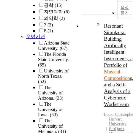
공학
(15)
음성
자연과학
(6)
듣기
의약학
(2)
7
(2)
2
Resonant
8
(1)
Simulacra:
수여기관
Building
Arizona State
Artificially
University.
(67)
Intelligent
The Florida
Instruments, a
State University.
Portfolio of
(65)
University of
Musical
North Texas.
Composition
s
(52)
and a Self-
The
Analysis of a
University of
Cybernetic
Arizona.
(33)
Workstream
The
University of
Iowa.
(33)
Lock, Christophe
Harvard
The
University
University of
ProQuest
Michigan.
(31)