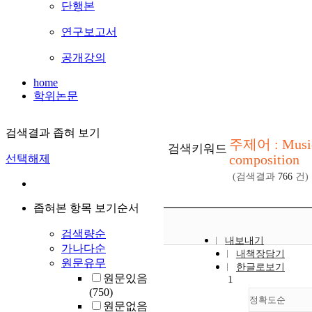
단행본
연구보고서
공개강의
home
학위논문
검색결과 좁혀 보기
주제어 : Musi
검색키워드
composition
선택해제
(검색결과
766
건)
좁혀본 항목 보기순서
검색량순
내보내기
가나다순
내책장담기
원문유무
한글로보기
원문있음
1
(750)
정확도순
원문없음