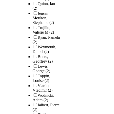
Quinn, Ian
(2)
Jensen-
Moulton,
Stephanie
(2)
Trujillo,
Valerie M
(2)
Ryan, Pamela
(2)
Weymouth,
Daniel
(2)
Boers,
Geoffrey
(2)
Lewis,
George
(2)
Toppin,
Louise
(2)
Viardo,
Vladimir
(2)
Wodnicki,
Adam
(2)
Jalbert, Pierre
(2)