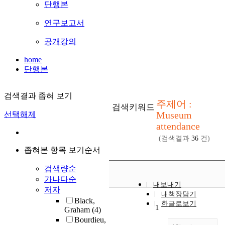
단행본
연구보고서
공개강의
home
단행본
검색결과 좁혀 보기
주제어 :
검색키워드
Museum
선택해제
attendance
(검색결과
36
건)
좁혀본 항목 보기순서
검색량순
가나다순
내보내기
저자
내책장담기
Black,
한글로보기
1
Graham
(4)
Bourdieu,