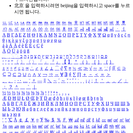
北京 을 입력하시려면
beijing
을 입력하시고 space를 누르
시면 됩니다.
ㅥ
ㅦ
ㅧ
ㅨ
ㅩ
ㅪ
ㅫ
ㅬ
ㅭ
ㅮ
ㅯ
ㅰ
ㅱ
ㅲ
ㅳ
ㅴ
ㅵ
ㅶ
ㅷ
ㅸ
ㅹ
ㅺ
ㅻ
ㅼ
ㅽ
ㅾ
ㅿ
ㆀ
ㆁ
ㆂ
ㆃ
ㆄ
ㆅ
ㆆ
ㆇ
ㆈ
ㆉ
ㆊ
ㆋ
ㆌ
ㆍ
ㆎ
Α
Β
Γ
Δ
Ε
Ζ
Η
Θ
Ι
Κ
Λ
Μ
Ν
Ξ
Ο
Π
Ρ
Σ
Τ
Υ
Φ
Χ
Ψ
Ω
α
β
γ
δ
ε
ζ
η
θ
ι
κ
λ
μ
ν
ξ
ο
π
ρ
σ
τ
υ
φ
χ
ψ
ω
á
à
Á
À
é
è
É
È
ç
Ç
ê
Ä
Ö
Ü
ä
ö
ü
ß
ְ
ֳ
ֲ
ֱ
ָ
ַ
ֵ
ֶ
ִ
ֹ
ּ
ֻ
ׂ
ׁ
ּ
ב
ה
נ
מ
צ
ת
ץ
ש
ד
ג
כ
ע
י
ח
ל
ך
ף
ק
ר
א
ט
ו
ן
ם
פ
‘
’
“
”
〔
〕
〈
〉
「
」
『
』
【
】
＂
（
）
［
］
｛
｝
±
×
÷
≠
≤
≥
∞
∴
♂
♀
∠
⊥
⌒
∂
∇
≡
≒
≪
≫
√
∽
∝
∵
∫
∬
∈
∋
⊆
⊇
⊂
⊃
∪
∩
∧
∨
￢
⇒
⇔
∀
∃
∮
∑
∏
＋
－
＜
＝
＞
、
。
·
‥
…
¨
〃
―
∥
＼
∼
´
～
ˇ
˘
˝
˚
˙
¸
˛
¡
¿
ː
！
＇
，
．
／
：
；
？
＾
＿
｀
｜
½
⅓
⅔
¼
¾
⅛
⅜
⅝
⅞
¹
²
³
⁴
ⁿ
₁
₂
₃
₄
Æ
Ð
Ħ
Ĳ
Ł
Ø
Œ
Þ
Ŧ
Ŋ
æ
đ
ð
ħ
ı
ĳ
ĸ
ŀ
ł
ø
œ
ß
þ
ŧ
ŋ
ŉ
А
Б
В
Г
Д
Е
Ё
Ж
З
И
Й
К
Л
М
Н
О
П
Р
С
Т
У
Ф
Х
Ц
Ч
Ш
Щ
Ъ
Ы
Ь
Э
Ю
Я
а
б
в
г
д
е
ё
ж
з
и
й
к
л
м
н
о
п
р
с
т
у
ф
х
ц
ч
ш
щ
ъ
ы
ь
э
ю
я
′
″
℃
Å
￠
￡
￥
¤
℉
‰
＄
％
Ｆ
￦
㎕
㎖
㎗
ℓ
㎘
㏄
㎣
㎤
㎥
㎦
㎙
㎚
㎛
㎜
㎝
㎞
㎟
㎠
㎡
㎢
㏊
㎍
㎎
㎏
㏏
㎈
㎉
㏈
㎧
㎨
㎰
㎱
㎲
㎳
㎴
㎵
㎶
㎷
㎸
㎹
㎀
㎁
㎂
㎃
㎄
㎺
㎻
㎽
㎾
㎿
㎐
㎑