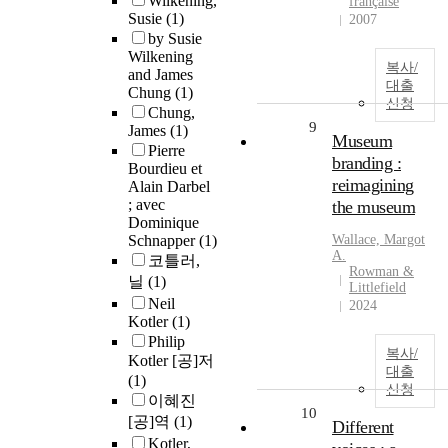
Wilkening,
française
Susie
(1)
2007
by Susie
Wilkening
복사/
and James
대출
Chung
(1)
신청
Chung,
9
James
(1)
Museum
Pierre
branding :
Bourdieu et
reimagining
Alain Darbel
; avec
the museum
Dominique
Schnapper
(1)
Wallace, Margot
A.
코틀러,
Rowman &
닐
(1)
Littlefield
Neil
2024
Kotler
(1)
Philip
복사/
Kotler [공]저
대출
(1)
신청
이혜진
10
[공]역
(1)
Different
Kotler,