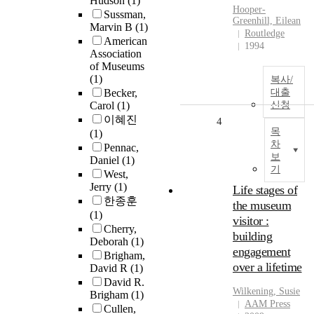
Hudson
(1)
Hooper-
Sussman,
Greenhill, Eilean
Marvin B
(1)
Routledge
American
1994
Association
of Museums
(1)
복사/
Becker,
대출
Carol
(1)
신청
이혜진
4
목
(1)
차
Pennac,
보
Daniel
(1)
기
West,
Jerry
(1)
Life stages of
한종훈
the museum
(1)
visitor :
Cherry,
building
Deborah
(1)
engagement
Brigham,
over a lifetime
David R
(1)
David R.
Wilkening, Susie
Brigham
(1)
AAM Press
Cullen,