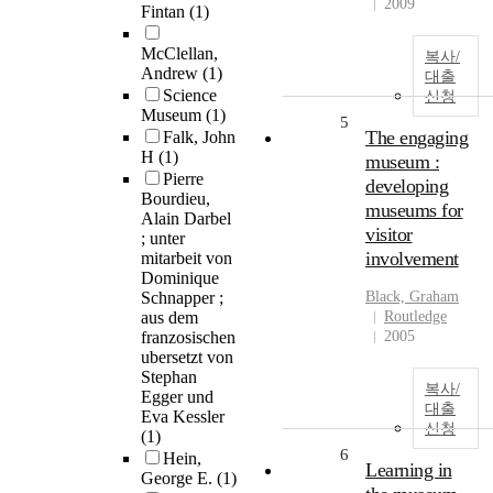
2009
Fintan
(1)
McClellan,
복사/
Andrew
(1)
대출
Science
신청
Museum
(1)
5
The engaging
Falk, John
H
(1)
museum :
Pierre
developing
Bourdieu,
museums for
Alain Darbel
visitor
; unter
involvement
mitarbeit von
Dominique
Schnapper ;
Black, Graham
aus dem
Routledge
franzosischen
2005
ubersetzt von
Stephan
복사/
Egger und
대출
Eva Kessler
신청
(1)
6
Hein,
Learning in
George E.
(1)