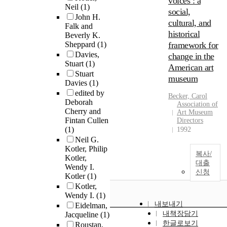
voices : a
Neil
(1)
social,
John H.
cultural, and
Falk and
historical
Beverly K.
Sheppard
(1)
framework for
Davies,
change in the
Stuart
(1)
American art
Stuart
museum
Davies
(1)
edited by
Becker, Carol
Deborah
Association of
Cherry and
Art Museum
Fintan Cullen
Directors
(1)
1992
Neil G.
Kotler, Philip
복사/
Kotler,
대출
Wendy I.
신청
Kotler
(1)
Kotler,
Wendy I.
(1)
내보내기
Eidelman,
내책장담기
Jacqueline
(1)
한글로보기
Roustan,