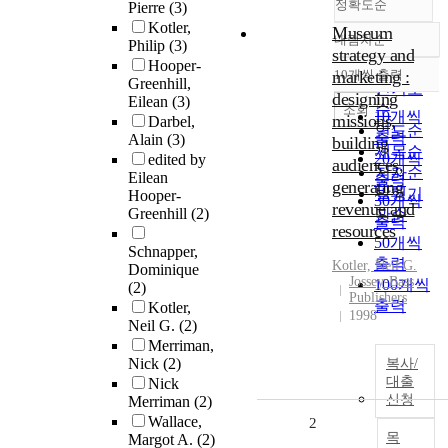
정확도순
Pierre
(3)
Kotler,
Museum
내림차순
Philip
(3)
정확도
strategy and
Hooper-
순
marketing :
10개씩 출력
내림차순
Greenhill,
인기도
designing
Eilean
(3)
순
조회
10개씩
missions,
Darbel,
연도순
출력
Alain
(3)
building
제목순
20개씩
edited by
audiences,
저자순
Eilean
출력
generating
발행기
Hooper-
30개씩
revenue and
Greenhill
(2)
관순
출력
resources
50개씩
Schnapper,
출력
Kotler, Neil G.
Dominique
Jossey-Bass
100개씩
(2)
Publishers
출력
Kotler,
1998
Neil G.
(2)
Merriman,
Nick
(2)
복사/
대출
Nick
신청
Merriman
(2)
Wallace,
2
목
Margot A.
(2)