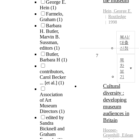
the museum
George E.
Hein
(1)
Hein, George E.
Farmelo,
Routledge
Graham
(1)
1998
Barbara
H. Butler,
Marvin B.
복사/
Sussman,
대출
editors
(1)
신청
Butler,
7
Barbara H
(1)
목
차
contributors,
보
Carol Becker
기
... [et al.]
(1)
Cultural
diversity :
Association
developing
of Art
Museum
museum
Directors
(1)
audiences in
edited by
Britain
Sandra
Bicknell and
Hooper-
Graham
Greenhill, Eilean