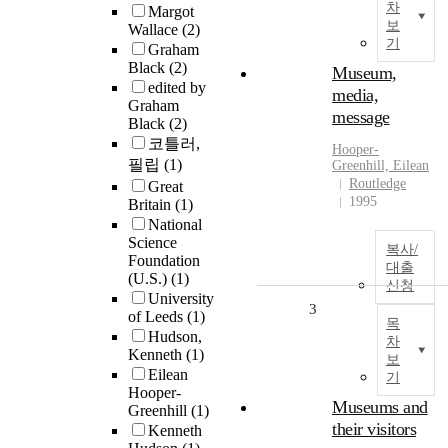
차
Margot
보
Wallace
(2)
기
Graham
Black
(2)
Museum,
edited by
media,
Graham
message
Black
(2)
코틀러,
Hooper-
필립
(1)
Greenhill, Eilean
Routledge
Great
1995
Britain
(1)
National
Science
복사/
Foundation
대출
(U.S.)
(1)
신청
University
3
of Leeds
(1)
목
Hudson,
차
Kenneth
(1)
보
Eilean
기
Hooper-
Museums and
Greenhill
(1)
their visitors
Kenneth