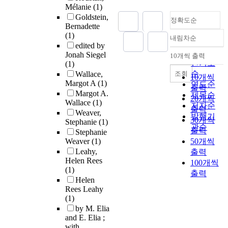
Mélanie
(1)
Goldstein,
정확도순
Bernadette
(1)
내림차순
정확도
edited by
순
Jonah Siegel
10개씩 출력
내림차순
인기도
(1)
순
조회
Wallace,
10개씩
Margot A
(1)
연도순
출력
Margot A.
제목순
20개씩
Wallace
(1)
저자순
출력
Weaver,
발행기
30개씩
Stephanie
(1)
관순
출력
Stephanie
Weaver
(1)
50개씩
Leahy,
출력
Helen Rees
100개씩
(1)
출력
Helen
Rees Leahy
(1)
by M. Elia
and E. Elia ;
with