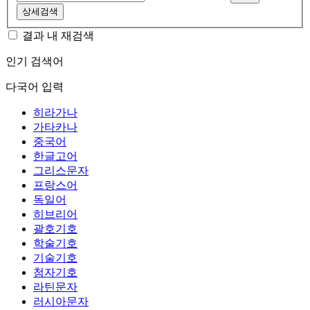
상세검색
결과 내 재검색
인기 검색어
다국어 입력
히라가나
가타카나
중국어
한글고어
그리스문자
프랑스어
독일어
히브리어
괄호기호
학술기호
기술기호
첨자기호
라틴문자
러시아문자