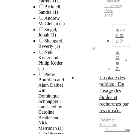
Farmelo
(1)
Leicester
University
Bicknell,
Press
Sandra
(1)
1997
Andrew
McClellan
(1)
Siegel,
복사/
Jonah
(1)
대출
Sheppard,
신청
Beverly
(1)
8
Neil
목
Kotler and
차
Philip Kotler
보
(1)
기
Pierre
La place des
Bourdieu and
publics : De
Alain Darbel
l'usage des
with
Dominique
études et
Schnapper ;
recherches par
translated by
les musées
Caroline
Beattie and
Eidelman,
Nick
Jacqueline
Merriman
(1)
Documentation