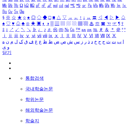
㎒
㎓
㎔
Ω
㏀
㏁
㎊
㎋
㎌
㏖
㏅
㎭
㎮
㎯
㏛
㎩
㎪
㎫
㎬
㏝
㏐
㏓
㏃
㏉
㏜
㏆
§
※
☆
★
○
●
◎
◇
◆
□
■
△
▽
→
←
↑
↓
↔
〓
◁
◀
▷
▶
♤
♠
♡
♥
♧
♣
⊙
◈
▣
◐
◑
▒
▤
▥
▨
▧
▦
▩
♨
☏
☎
☜
☞
¶
†
‡
↕
↗
↙
↖
↘
♭
♩
♪
♬
㉿
㈜
№
㏇
™
㏂
㏘
℡
＃
＆
＊
＠
ª
º
ⅰ
ⅱ
ⅲ
ⅳ
ⅴ
ⅵ
ⅶ
ⅷ
ⅸ
ⅹ
Ⅰ
Ⅱ
Ⅲ
Ⅳ
Ⅴ
Ⅵ
Ⅶ
Ⅷ
Ⅸ
Ⅹ
ا
ب
ت
ث
ج
ح
خ
د
ذ
ر
ز
س
ش
ص
ض
ط
ظ
ع
غ
ف
ق
ک
ل
م
ن
ه
و
ی
닫기
통합검색
국내학술논문
학위논문
해외학술논문
학술지