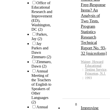
Office of
Free-Response
Educational
Items? An
Research and
Analysis of
Improvement
(ED),
Two Tests.
Washington,
Program
DC
(2)
Statistics
Parkes,
Research
Jay
(2)
Technical
Jay
Report No. 93-
Parkes and
Dawn
32 [microform]
Zimmaro
(2)
Zimmaro,
Wainer, Howard
Educational
Dawn
(2)
Testing Service,
Annual
Princeton, N.J.
Meeting of
1993
the Teachers
of English to
Speakers of
Other
Languages
(2)
8
Annual
Improving