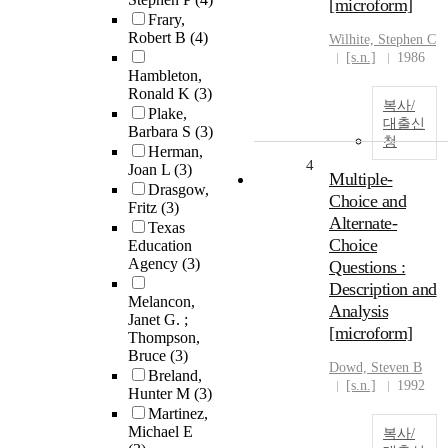
[microform]
Frary,
Robert B
(4)
Wilhite, Stephen C
[s.n.]
1986
Hambleton,
Ronald K
(3)
복사/
Plake,
대출신
Barbara S
(3)
청
Herman,
4
Joan L
(3)
Multiple-
Drasgow,
Choice and
Fritz
(3)
Alternate-
Texas
Choice
Education
Agency
(3)
Questions :
Description and
Melancon,
Analysis
Janet G. ;
[microform]
Thompson,
Bruce
(3)
Dowd, Steven B
Breland,
[s.n.]
1992
Hunter M
(3)
Martinez,
Michael E
복사/