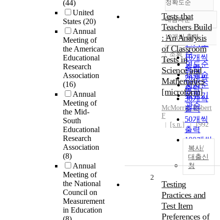
(44)
정확도순
United
Tests that
내림차순
States
(20)
정확도
Teachers Build
Annual
순
: An Analysis
10개씩 출력
Meeting of
내림차순
인기도
of Classroom
the American
순
조회
10개씩
Educational
Tests in
연도순
Research
출력
Science and
제목순
Association
20개씩
Mathematics
(16)
저자순
출력
[microform]
Annual
발행기
30개씩
Meeting of
관순
McMorris, Robert
출력
the Mid-
F
50개씩
South
[s.n.]
1992
Educational
출력
Research
100개씩
Association
복사/
출력
(8)
대출신
Annual
청
Meeting of
2
the National
Testing
Council on
Practices and
Measurement
Test Item
in Education
Preferences of
(8)