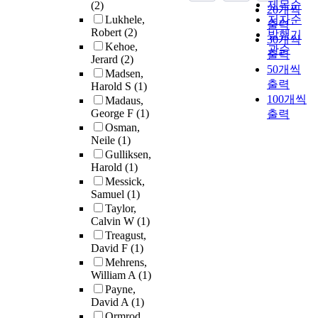
제목순
(2)
20개씩
Lukhele,
저자순
출력
Robert
(2)
발행기
30개씩
Kehoe,
관순
출력
Jerard
(2)
50개씩
Madsen,
출력
Harold S
(1)
100개씩
Madaus,
George F
(1)
출력
Osman,
Neile
(1)
Gulliksen,
Harold
(1)
Messick,
Samuel
(1)
Taylor,
Calvin W
(1)
Treagust,
David F
(1)
Mehrens,
William A
(1)
Payne,
David A
(1)
Ormrod,