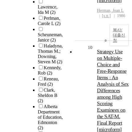
[microform]
Lawrence,
Herman, Joan L
Ida M
(2)
[s.n.]
1986
Perlman,
Carole L
(2)
복사/
Scheuneman,
대출신
Janice
(2)
청
Haladyna,
10
Thomas M.;
Strategy Use
Downing,
on Multiple-
Steven M
(2)
Choice and
Kennedy,
Free-Response
Rob
(2)
Items : An
Reneau,
Analysis of Sex
Fred
(2)
Clark,
Differences
Sheldon B
among High
(2)
Scoring
Alberta
Examinees on
Department
the SAT-M.
of Education,
Edmonton
Final Report
(2)
[microform]