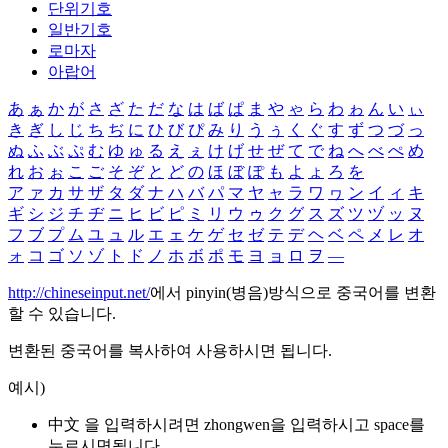
단위기호
일반기호
로마자
아랍어
あ
ぁ
か
が
さ
ざ
た
だ
な
は
ば
ぱ
ま
や
ゃ
ら
わ
ゎ
ん
い
ぃ
き
ぎ
し
じ
ち
ぢ
に
ひ
び
ぴ
み
り
う
ぅ
く
ぐ
す
ず
つ
づ
っ
ぬ
ふ
ぶ
ぷ
む
ゆ
ゅ
る
え
ぇ
け
げ
せ
ぜ
て
で
ね
へ
べ
ぺ
め
れ
お
ぉ
こ
ご
そ
ぞ
と
ど
の
ほ
ぼ
ぽ
も
よ
ょ
ろ
を
ア
ァ
カ
サ
ザ
タ
ダ
ナ
ハ
バ
パ
マ
ヤ
ャ
ラ
ワ
ヮ
ン
イ
ィ
キ
ギ
シ
ジ
チ
ヂ
ニ
ヒ
ビ
ピ
ミ
リ
ウ
ゥ
ク
グ
ス
ズ
ツ
ヅ
ッ
ヌ
フ
ブ
プ
ム
ユ
ュ
ル
エ
ェ
ケ
ゲ
セ
ゼ
テ
デ
ヘ
ベ
ペ
メ
レ
オ
ォ
コ
ゴ
ソ
ゾ
ト
ド
ノ
ホ
ボ
ポ
モ
ヨ
ョ
ロ
ヲ
―
http://chineseinput.net/
에서 pinyin(병음)방식으로 중국어를 변환
할 수 있습니다.
변환된 중국어를 복사하여 사용하시면 됩니다.
예시)
中文 을 입력하시려면
zhongwen
을 입력하시고 space를
누르시면됩니다.