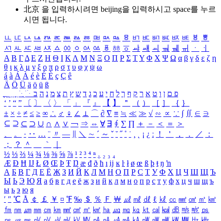
北京 을 입력하시려면
beijing
을 입력하시고 space를 누르
시면 됩니다.
ㅥ
ㅦ
ㅧ
ㅨ
ㅩ
ㅪ
ㅫ
ㅬ
ㅭ
ㅮ
ㅯ
ㅰ
ㅱ
ㅲ
ㅳ
ㅴ
ㅵ
ㅶ
ㅷ
ㅸ
ㅹ
ㅺ
ㅻ
ㅼ
ㅽ
ㅾ
ㅿ
ㆀ
ㆁ
ㆂ
ㆃ
ㆄ
ㆅ
ㆆ
ㆇ
ㆈ
ㆉ
ㆊ
ㆋ
ㆌ
ㆍ
ㆎ
Α
Β
Γ
Δ
Ε
Ζ
Η
Θ
Ι
Κ
Λ
Μ
Ν
Ξ
Ο
Π
Ρ
Σ
Τ
Υ
Φ
Χ
Ψ
Ω
α
β
γ
δ
ε
ζ
η
θ
ι
κ
λ
μ
ν
ξ
ο
π
ρ
σ
τ
υ
φ
χ
ψ
ω
á
à
Á
À
é
è
É
È
ç
Ç
ê
Ä
Ö
Ü
ä
ö
ü
ß
ְ
ֳ
ֲ
ֱ
ָ
ַ
ֵ
ֶ
ִ
ֹ
ּ
ֻ
ׂ
ׁ
ּ
ב
ה
נ
מ
צ
ת
ץ
ש
ד
ג
כ
ע
י
ח
ל
ך
ף
ק
ר
א
ט
ו
ן
ם
פ
‘
’
“
”
〔
〕
〈
〉
「
」
『
』
【
】
＂
（
）
［
］
｛
｝
±
×
÷
≠
≤
≥
∞
∴
♂
♀
∠
⊥
⌒
∂
∇
≡
≒
≪
≫
√
∽
∝
∵
∫
∬
∈
∋
⊆
⊇
⊂
⊃
∪
∩
∧
∨
￢
⇒
⇔
∀
∃
∮
∑
∏
＋
－
＜
＝
＞
、
。
·
‥
…
¨
〃
―
∥
＼
∼
´
～
ˇ
˘
˝
˚
˙
¸
˛
¡
¿
ː
！
＇
，
．
／
：
；
？
＾
＿
｀
｜
½
⅓
⅔
¼
¾
⅛
⅜
⅝
⅞
¹
²
³
⁴
ⁿ
₁
₂
₃
₄
Æ
Ð
Ħ
Ĳ
Ł
Ø
Œ
Þ
Ŧ
Ŋ
æ
đ
ð
ħ
ı
ĳ
ĸ
ŀ
ł
ø
œ
ß
þ
ŧ
ŋ
ŉ
А
Б
В
Г
Д
Е
Ё
Ж
З
И
Й
К
Л
М
Н
О
П
Р
С
Т
У
Ф
Х
Ц
Ч
Ш
Щ
Ъ
Ы
Ь
Э
Ю
Я
а
б
в
г
д
е
ё
ж
з
и
й
к
л
м
н
о
п
р
с
т
у
ф
х
ц
ч
ш
щ
ъ
ы
ь
э
ю
я
′
″
℃
Å
￠
￡
￥
¤
℉
‰
＄
％
Ｆ
￦
㎕
㎖
㎗
ℓ
㎘
㏄
㎣
㎤
㎥
㎦
㎙
㎚
㎛
㎜
㎝
㎞
㎟
㎠
㎡
㎢
㏊
㎍
㎎
㎏
㏏
㎈
㎉
㏈
㎧
㎨
㎰
㎱
㎲
㎳
㎴
㎵
㎶
㎷
㎸
㎹
㎀
㎁
㎂
㎃
㎄
㎺
㎻
㎽
㎾
㎿
㎐
㎑