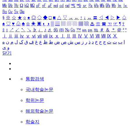
㎒
㎓
㎔
Ω
㏀
㏁
㎊
㎋
㎌
㏖
㏅
㎭
㎮
㎯
㏛
㎩
㎪
㎫
㎬
㏝
㏐
㏓
㏃
㏉
㏜
㏆
§
※
☆
★
○
●
◎
◇
◆
□
■
△
▽
→
←
↑
↓
↔
〓
◁
◀
▷
▶
♤
♠
♡
♥
♧
♣
⊙
◈
▣
◐
◑
▒
▤
▥
▨
▧
▦
▩
♨
☏
☎
☜
☞
¶
†
‡
↕
↗
↙
↖
↘
♭
♩
♪
♬
㉿
㈜
№
㏇
™
㏂
㏘
℡
＃
＆
＊
＠
ª
º
ⅰ
ⅱ
ⅲ
ⅳ
ⅴ
ⅵ
ⅶ
ⅷ
ⅸ
ⅹ
Ⅰ
Ⅱ
Ⅲ
Ⅳ
Ⅴ
Ⅵ
Ⅶ
Ⅷ
Ⅸ
Ⅹ
ا
ب
ت
ث
ج
ح
خ
د
ذ
ر
ز
س
ش
ص
ض
ط
ظ
ع
غ
ف
ق
ک
ل
م
ن
ه
و
ی
닫기
통합검색
국내학술논문
학위논문
해외학술논문
학술지