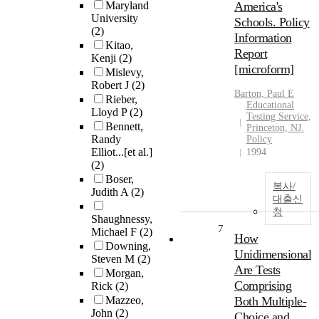
Maryland
America's
University
Schools. Policy
(2)
Information
Kitao,
Report
Kenji
(2)
[microform]
Mislevy,
Robert J
(2)
Barton, Paul E
Rieber,
Educational
Lloyd P
(2)
Testing Service,
Bennett,
Princeton, NJ.
Randy
Policy
Elliot...[et al.]
1994
(2)
Boser,
복사/
Judith A
(2)
대출신
청
Shaughnessy,
7
Michael F
(2)
How
Downing,
Unidimensional
Steven M
(2)
Are Tests
Morgan,
Comprising
Rick
(2)
Mazzeo,
Both Multiple-
John
(2)
Choice and