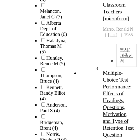
Classroom
Melancon,
Teachers
Janet G
(7)
[microform]
Alberta
Dept. of
Marso, Ronald N
Education
(6)
[s.n.]
1985
Haladyna,
Thomas M
복사/
(5)
대출신
Huntley,
청
Renee M
(5)
3
Multiple-
Thompson,
Choice Test
Bruce
(4)
Performance:
Bennett,
Randy Elliot
Effects of
(4)
Headings,
Anderson,
Questions,
Paul S
(4)
Motivation,
and Type of
Bridgeman,
Retention Test
Brent
(4)
Norris,
Question
Stephen P
(4)