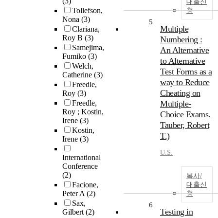
(3)
대출신
Tollefson,
청
Nona
(3)
5
Multiple
Clariana,
Roy B
(3)
Numbering :
Samejima,
An Alternative
Fumiko
(3)
to Alternative
Welch,
Test Forms as a
Catherine
(3)
way to Reduce
Freedle,
Cheating on
Roy
(3)
Freedle,
Multiple-
Roy ; Kostin,
Choice Exams.
Irene
(3)
Tauber, Robert
Kostin,
T.)
Irene
(3)
U.S.
International
Conference
(2)
복사/
Facione,
대출신
Peter A
(2)
청
Sax,
6
Testing in
Gilbert
(2)