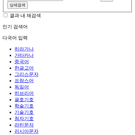
상세검색
결과 내 재검색
인기 검색어
다국어 입력
히라가나
가타카나
중국어
한글고어
그리스문자
프랑스어
독일어
히브리어
괄호기호
학술기호
기술기호
첨자기호
라틴문자
러시아문자