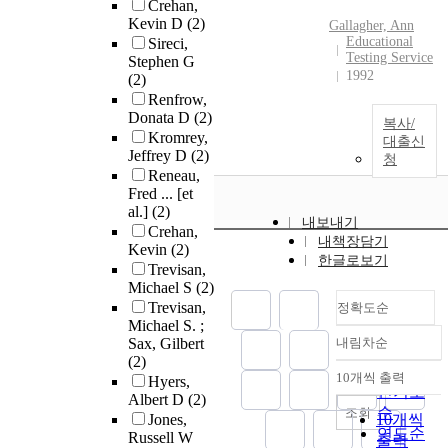
Crehan,
Kevin D
(2)
Gallagher, Ann
Educational
Sireci,
Testing Service
Stephen G
1992
(2)
Renfrow,
Donata D
(2)
복사/
Kromrey,
대출신
Jeffrey D
(2)
청
Reneau,
Fred ... [et
al.]
(2)
내보내기
Crehan,
내책장담기
Kevin
(2)
한글로보기
Trevisan,
Michael S
(2)
Trevisan,
정확도순
Michael S. ;
Sax, Gilbert
내림차순
정확도
(2)
순
10개씩 출력
Hyers,
내림차순
인기도
Albert D
(2)
순
조회
Jones,
10개씩
연도순
Russell W
출력