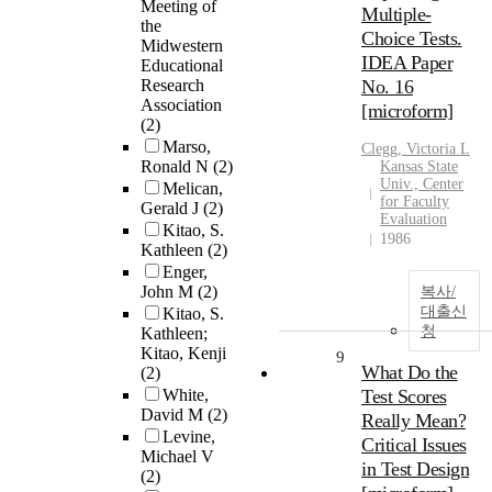
Meeting of
Multiple-
the
Choice Tests.
Midwestern
IDEA Paper
Educational
Research
No. 16
Association
[microform]
(2)
Marso,
Clegg, Victoria L
Ronald N
(2)
Kansas State
Univ., Center
Melican,
for Faculty
Gerald J
(2)
Evaluation
Kitao, S.
1986
Kathleen
(2)
Enger,
John M
(2)
복사/
대출신
Kitao, S.
청
Kathleen;
Kitao, Kenji
9
What Do the
(2)
White,
Test Scores
David M
(2)
Really Mean?
Levine,
Critical Issues
Michael V
in Test Design
(2)