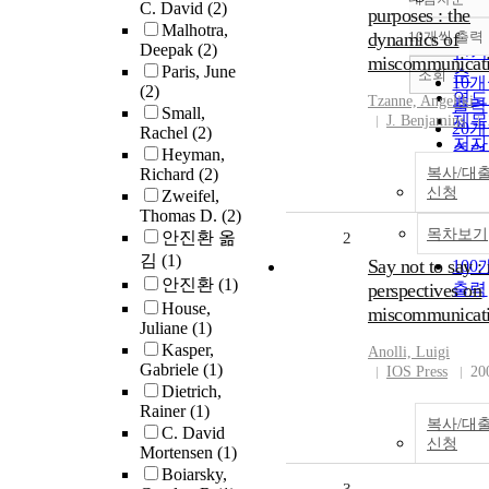
정확
C. David
(2)
purposes : the
순
Malhotra,
dynamics of
10개씩 출력
내림
Deepak
(2)
인기
miscommunicat
Paris, June
순
조회
10
(2)
연도
Tzanne, Angeliki
출력
Small,
제목
J. Benjamins
20
Rachel
(2)
저자
출력
Heyman,
발행
Richard
(2)
복사/대
30
관순
신청
Zweifel,
출력
Thomas D.
(2)
50
목차보기
안진환 옮
2
출력
김
(1)
Say not to say :
10
안진환
(1)
perspectives on
출력
House,
miscommunicat
Juliane
(1)
Kasper,
Anolli, Luigi
Gabriele
(1)
IOS Press
20
Dietrich,
Rainer
(1)
복사/대
C. David
신청
Mortensen
(1)
Boiarsky,