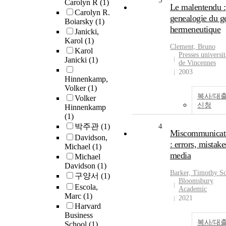
3
Carolyn R
(1)
Le malentendu :
Carolyn R.
genealogie du g
Boiarsky
(1)
hermeneutique
Janicki,
Karol
(1)
Clement, Bruno
Karol
Presses universit
Janicki
(1)
de Vincennes
2003
Hinnenkamp,
Volker
(1)
복사/대
Volker
신청
Hinnenkamp
(1)
박주관
(1)
4
Miscommunicat
Davidson,
: errors, mistake
Michael
(1)
media
Michael
Davidson
(1)
Barker, Timothy Sc
구양서
(1)
Bloomsbury
Escola,
Academic
Marc
(1)
2021
Harvard
Business
복사/대
School
(1)