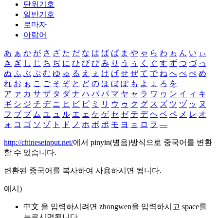
단위기호
일반기호
로마자
아랍어
あ
ぁ
か
が
さ
ざ
た
だ
な
は
ば
ぱ
ま
や
ゃ
ら
わ
ゎ
ん
い
ぃ
き
ぎ
し
じ
ち
ぢ
に
ひ
び
ぴ
み
り
う
ぅ
く
ぐ
す
ず
つ
づ
っ
ぬ
ふ
ぶ
ぷ
む
ゆ
ゅ
る
え
ぇ
け
げ
せ
ぜ
て
で
ね
へ
べ
ぺ
め
れ
お
ぉ
こ
ご
そ
ぞ
と
ど
の
ほ
ぼ
ぽ
も
よ
ょ
ろ
を
ア
ァ
カ
サ
ザ
タ
ダ
ナ
ハ
バ
パ
マ
ヤ
ャ
ラ
ワ
ヮ
ン
イ
ィ
キ
ギ
シ
ジ
チ
ヂ
ニ
ヒ
ビ
ピ
ミ
リ
ウ
ゥ
ク
グ
ス
ズ
ツ
ヅ
ッ
ヌ
フ
ブ
プ
ム
ユ
ュ
ル
エ
ェ
ケ
ゲ
セ
ゼ
テ
デ
ヘ
ベ
ペ
メ
レ
オ
ォ
コ
ゴ
ソ
ゾ
ト
ド
ノ
ホ
ボ
ポ
モ
ヨ
ョ
ロ
ヲ
―
http://chineseinput.net/
에서 pinyin(병음)방식으로 중국어를 변환
할 수 있습니다.
변환된 중국어를 복사하여 사용하시면 됩니다.
예시)
中文 을 입력하시려면
zhongwen
을 입력하시고 space를
누르시면됩니다.