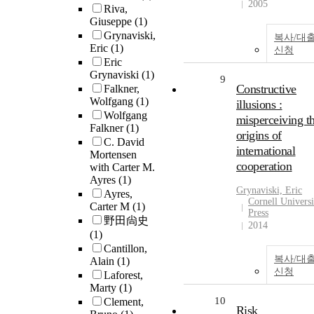
2005
Riva,
Giuseppe
(1)
Grynaviski,
복사/대
Eric
(1)
신청
Eric
Grynaviski
(1)
9
Constructive
Falkner,
Wolfgang
(1)
illusions :
Wolfgang
misperceiving t
Falkner
(1)
origins of
C. David
international
Mortensen
cooperation
with Carter M.
Ayres
(1)
Grynaviski, Eric
Ayres,
Cornell Universi
Carter M
(1)
Press
野田尙史
2014
(1)
Cantillon,
복사/대
Alain
(1)
신청
Laforest,
Marty
(1)
10
Clement,
Risk