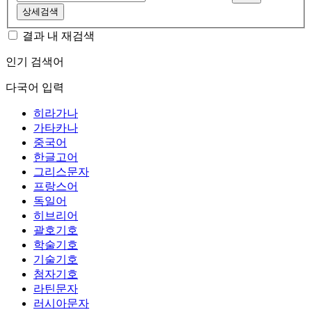
상세검색
결과 내 재검색
인기 검색어
다국어 입력
히라가나
가타카나
중국어
한글고어
그리스문자
프랑스어
독일어
히브리어
괄호기호
학술기호
기술기호
첨자기호
라틴문자
러시아문자