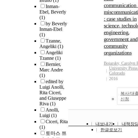
Bruno
(1)
communication 
Inman-
miscommunicat
Ebel, Beverly
(1)
: case studies in
by Beverly
science, technol
Inman-Ebel
engineering,
(1)
government and
Tzanne,
community
Angeliki
(1)
organizations
Angeliki
Tzanne
(1)
Boiarsky, Carolyn 
Bernier,
University Press
Marc Andre
Colorado
(1)
2016
edited by
Luigi Anolli,
Rita Ciceri,
복사/대
and Giuseppe
신청
Riva
(1)
Anolli,
Luigi
(1)
Ciceri, Rita
내보내기
내책장
(1)
한글로보기
토마스 쯔