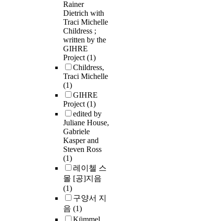
Rainer
Dietrich with
Traci Michelle
Childress ;
written by the
GIHRE
Project
(1)
Childress,
Traci Michelle
(1)
GIHRE
Project
(1)
edited by
Juliane House,
Gabriele
Kasper and
Steven Ross
(1)
레이첼 스
몰 [공]지음
(1)
구양서 지
음
(1)
Kümmel,