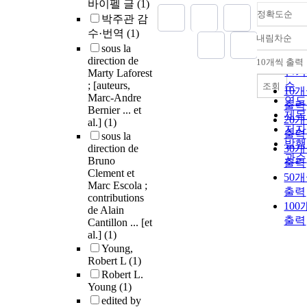
바이펠 글
(1)
정확도순
박주관 감
수·번역
(1)
내림차순
정확
sous la
순
direction de
10개씩 출력
내림
인기
Marty Laforest
; [auteurs,
순
조회
10
Marc-Andre
연도
출력
Bernier ... et
제목
20
al.]
(1)
저자
출력
sous la
발행
direction de
30
관순
Bruno
출력
Clement et
50
Marc Escola ;
출력
contributions
10
de Alain
출력
Cantillon ... [et
al.]
(1)
Young,
Robert L
(1)
Robert L.
Young
(1)
edited by