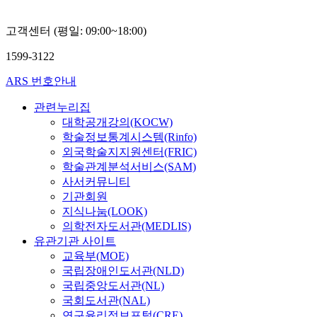
고객센터 (평일: 09:00~18:00)
1599-3122
ARS 번호안내
관련누리집
대학공개강의(KOCW)
학술정보통계시스템(Rinfo)
외국학술지지원센터(FRIC)
학술관계분석서비스(SAM)
사서커뮤니티
기관회원
지식나눔(LOOK)
의학전자도서관(MEDLIS)
유관기관 사이트
교육부(MOE)
국립장애인도서관(NLD)
국립중앙도서관(NL)
국회도서관(NAL)
연구윤리정보포털(CRE)