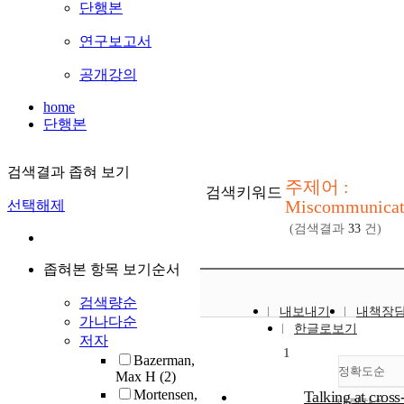
단행본
연구보고서
공개강의
home
단행본
검색결과 좁혀 보기
주제어 :
검색키워드
Miscommunicat
선택해제
(검색결과
33
건)
좁혀본 항목 보기순서
검색량순
내보내기
내책장
가나다순
한글로보기
저자
1
Bazerman,
정확도순
Max H
(2)
Mortensen,
Talking at cross
내림차순