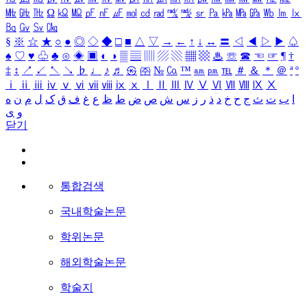
㎒
㎓
㎔
Ω
㏀
㏁
㎊
㎋
㎌
㏖
㏅
㎭
㎮
㎯
㏛
㎩
㎪
㎫
㎬
㏝
㏐
㏓
㏃
㏉
㏜
㏆
§
※
☆
★
○
●
◎
◇
◆
□
■
△
▽
→
←
↑
↓
↔
〓
◁
◀
▷
▶
♤
♠
♡
♥
♧
♣
⊙
◈
▣
◐
◑
▒
▤
▥
▨
▧
▦
▩
♨
☏
☎
☜
☞
¶
†
‡
↕
↗
↙
↖
↘
♭
♩
♪
♬
㉿
㈜
№
㏇
™
㏂
㏘
℡
＃
＆
＊
＠
ª
º
ⅰ
ⅱ
ⅲ
ⅳ
ⅴ
ⅵ
ⅶ
ⅷ
ⅸ
ⅹ
Ⅰ
Ⅱ
Ⅲ
Ⅳ
Ⅴ
Ⅵ
Ⅶ
Ⅷ
Ⅸ
Ⅹ
ا
ب
ت
ث
ج
ح
خ
د
ذ
ر
ز
س
ش
ص
ض
ط
ظ
ع
غ
ف
ق
ک
ل
م
ن
ه
و
ی
닫기
통합검색
국내학술논문
학위논문
해외학술논문
학술지