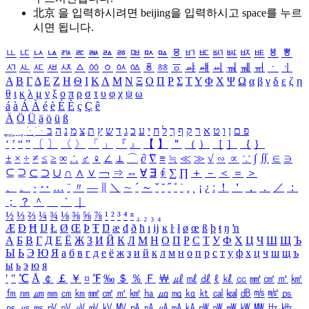
北京 을 입력하시려면
beijing
을 입력하시고 space를 누르
시면 됩니다.
ㅥ
ㅦ
ㅧ
ㅨ
ㅩ
ㅪ
ㅫ
ㅬ
ㅭ
ㅮ
ㅯ
ㅰ
ㅱ
ㅲ
ㅳ
ㅴ
ㅵ
ㅶ
ㅷ
ㅸ
ㅹ
ㅺ
ㅻ
ㅼ
ㅽ
ㅾ
ㅿ
ㆀ
ㆁ
ㆂ
ㆃ
ㆄ
ㆅ
ㆆ
ㆇ
ㆈ
ㆉ
ㆊ
ㆋ
ㆌ
ㆍ
ㆎ
Α
Β
Γ
Δ
Ε
Ζ
Η
Θ
Ι
Κ
Λ
Μ
Ν
Ξ
Ο
Π
Ρ
Σ
Τ
Υ
Φ
Χ
Ψ
Ω
α
β
γ
δ
ε
ζ
η
θ
ι
κ
λ
μ
ν
ξ
ο
π
ρ
σ
τ
υ
φ
χ
ψ
ω
á
à
Á
À
é
è
É
È
ç
Ç
ê
Ä
Ö
Ü
ä
ö
ü
ß
ְ
ֳ
ֲ
ֱ
ָ
ַ
ֵ
ֶ
ִ
ֹ
ּ
ֻ
ׂ
ׁ
ּ
ב
ה
נ
מ
צ
ת
ץ
ש
ד
ג
כ
ע
י
ח
ל
ך
ף
ק
ר
א
ט
ו
ן
ם
פ
‘
’
“
”
〔
〕
〈
〉
「
」
『
』
【
】
＂
（
）
［
］
｛
｝
±
×
÷
≠
≤
≥
∞
∴
♂
♀
∠
⊥
⌒
∂
∇
≡
≒
≪
≫
√
∽
∝
∵
∫
∬
∈
∋
⊆
⊇
⊂
⊃
∪
∩
∧
∨
￢
⇒
⇔
∀
∃
∮
∑
∏
＋
－
＜
＝
＞
、
。
·
‥
…
¨
〃
―
∥
＼
∼
´
～
ˇ
˘
˝
˚
˙
¸
˛
¡
¿
ː
！
＇
，
．
／
：
；
？
＾
＿
｀
｜
½
⅓
⅔
¼
¾
⅛
⅜
⅝
⅞
¹
²
³
⁴
ⁿ
₁
₂
₃
₄
Æ
Ð
Ħ
Ĳ
Ł
Ø
Œ
Þ
Ŧ
Ŋ
æ
đ
ð
ħ
ı
ĳ
ĸ
ŀ
ł
ø
œ
ß
þ
ŧ
ŋ
ŉ
А
Б
В
Г
Д
Е
Ё
Ж
З
И
Й
К
Л
М
Н
О
П
Р
С
Т
У
Ф
Х
Ц
Ч
Ш
Щ
Ъ
Ы
Ь
Э
Ю
Я
а
б
в
г
д
е
ё
ж
з
и
й
к
л
м
н
о
п
р
с
т
у
ф
х
ц
ч
ш
щ
ъ
ы
ь
э
ю
я
′
″
℃
Å
￠
￡
￥
¤
℉
‰
＄
％
Ｆ
￦
㎕
㎖
㎗
ℓ
㎘
㏄
㎣
㎤
㎥
㎦
㎙
㎚
㎛
㎜
㎝
㎞
㎟
㎠
㎡
㎢
㏊
㎍
㎎
㎏
㏏
㎈
㎉
㏈
㎧
㎨
㎰
㎱
㎲
㎳
㎴
㎵
㎶
㎷
㎸
㎹
㎀
㎁
㎂
㎃
㎄
㎺
㎻
㎽
㎾
㎿
㎐
㎑