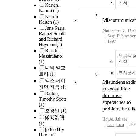
신청
Karten,
Naomi
(1)
5
Naomi
Miscommunicat
Karten
(1)
June Paris,
Mortensen, C. Dav
Rachel Small,
Sage Publicatio
and Richard
1997
Heyman
(1)
Bucchi,
Massimiano
복사/대
(1)
신청
디팩 맬호
목차보기
트라
(1)
6
맥스 베이
Misunderstandi
저먼 지음
(1)
in social life :
Barker,
discourse
Timothy Scott
approaches to
(1)
problematic talk
조경인
(1)
飯間浩明
House, Juliane
(1)
Longman
20
[edited by
Harvard