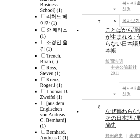
복사/대
Business
신청
School]
(1)
리처드 헤
목차보기
7
이만
(1)
ことばから誤
준 패리스
(1)
が生まれる : 
조경인 옮
らない日本語
김
(1)
本帳
Trench,
Brian
(1)
飯間浩明
Ross,
中央公論新社
Steven
(1)
2011
Kreuz,
Roger J
(1)
복사/대
Thomas D.
신청
Zweifel
(1)
[aus dem
8
Englischen
なぜ傳わらな
von Andreas
その日本語 / 
C. Bernhard]
尙史
(1)
Bernhard,
野田尙史
岩波
Andreas C
(1)