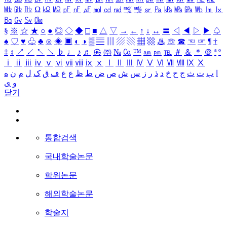
㎒
㎓
㎔
Ω
㏀
㏁
㎊
㎋
㎌
㏖
㏅
㎭
㎮
㎯
㏛
㎩
㎪
㎫
㎬
㏝
㏐
㏓
㏃
㏉
㏜
㏆
§
※
☆
★
○
●
◎
◇
◆
□
■
△
▽
→
←
↑
↓
↔
〓
◁
◀
▷
▶
♤
♠
♡
♥
♧
♣
⊙
◈
▣
◐
◑
▒
▤
▥
▨
▧
▦
▩
♨
☏
☎
☜
☞
¶
†
‡
↕
↗
↙
↖
↘
♭
♩
♪
♬
㉿
㈜
№
㏇
™
㏂
㏘
℡
＃
＆
＊
＠
ª
º
ⅰ
ⅱ
ⅲ
ⅳ
ⅴ
ⅵ
ⅶ
ⅷ
ⅸ
ⅹ
Ⅰ
Ⅱ
Ⅲ
Ⅳ
Ⅴ
Ⅵ
Ⅶ
Ⅷ
Ⅸ
Ⅹ
ه
ن
م
ل
ک
ق
ف
غ
ع
ظ
ط
ض
ص
ش
س
ز
ر
ذ
د
خ
ح
ج
ث
ت
ب
ا
ی
و
닫기
통합검색
국내학술논문
학위논문
해외학술논문
학술지