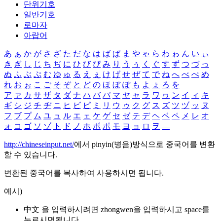
단위기호
일반기호
로마자
아랍어
あ
ぁ
か
が
さ
ざ
た
だ
な
は
ば
ぱ
ま
や
ゃ
ら
わ
ゎ
ん
い
ぃ
き
ぎ
し
じ
ち
ぢ
に
ひ
び
ぴ
み
り
う
ぅ
く
ぐ
す
ず
つ
づ
っ
ぬ
ふ
ぶ
ぷ
む
ゆ
ゅ
る
え
ぇ
け
げ
せ
ぜ
て
で
ね
へ
べ
ぺ
め
れ
お
ぉ
こ
ご
そ
ぞ
と
ど
の
ほ
ぼ
ぽ
も
よ
ょ
ろ
を
ア
ァ
カ
サ
ザ
タ
ダ
ナ
ハ
バ
パ
マ
ヤ
ャ
ラ
ワ
ヮ
ン
イ
ィ
キ
ギ
シ
ジ
チ
ヂ
ニ
ヒ
ビ
ピ
ミ
リ
ウ
ゥ
ク
グ
ス
ズ
ツ
ヅ
ッ
ヌ
フ
ブ
プ
ム
ユ
ュ
ル
エ
ェ
ケ
ゲ
セ
ゼ
テ
デ
ヘ
ベ
ペ
メ
レ
オ
ォ
コ
ゴ
ソ
ゾ
ト
ド
ノ
ホ
ボ
ポ
モ
ヨ
ョ
ロ
ヲ
―
http://chineseinput.net/
에서 pinyin(병음)방식으로 중국어를 변환
할 수 있습니다.
변환된 중국어를 복사하여 사용하시면 됩니다.
예시)
中文 을 입력하시려면
zhongwen
을 입력하시고 space를
누르시면됩니다.