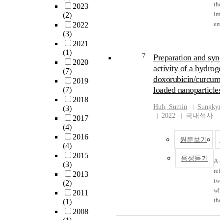
th
in
2023
of the Si, O, and Zn elem
un
ha
im
(2)
au
doped with an amount of
po
fa
em
2022
th
wt.% and homogeneously 
we
of
(3)
re
na
to the IUPAC classificat
ve
de
2021
or
re
desorption curves showed 
pr
su
(1)
ad
ac
7
of the type IV isotherm o
Preparation and syn
ad
me
2020
re
to
BET analysis confirmed t
activity of a hydrog
sh
di
(7)
sp
bi
MSNs with a pore size of
th
doxorubicin/curcum
si
2019
im
na
of 0.77 cm3/g, and surfa
as
me
loaded nanoparticle
(7)
ef
to
surface gloss observed no
ca
th
2018
sy
ac
between the control gro
Huh, Sumin
Sungkyu
pe
(3)
th
pr
1% Zn-MSN groups. In co
2022
국내석사
in
2017
ma
mu
group showed a lower gl
(4)
po
ce
na
MSN and 5% Zn-MSN gro
2016
cu
원문보기
Me
pr
ZnO group had the lowest
(4)
na
ap
among all the groups. Re
2015
음성듣기
A 
on
im
(3)
results, no significant d
re
na
su
2013
among all groups with t
tw
de
im
(2)
and Zn-MSNs. However, 
wh
me
su
2011
wt% ZnO groups showed s
th
ar
(1)
mo
from the control group. T
in
vo
2008
in
showed no significant dif
dr