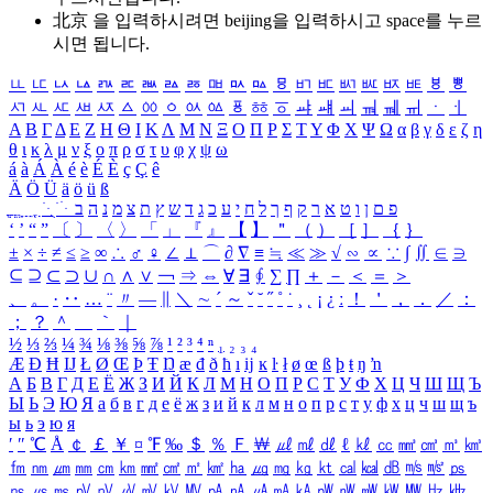
北京 을 입력하시려면
beijing
을 입력하시고 space를 누르
시면 됩니다.
ㅥ
ㅦ
ㅧ
ㅨ
ㅩ
ㅪ
ㅫ
ㅬ
ㅭ
ㅮ
ㅯ
ㅰ
ㅱ
ㅲ
ㅳ
ㅴ
ㅵ
ㅶ
ㅷ
ㅸ
ㅹ
ㅺ
ㅻ
ㅼ
ㅽ
ㅾ
ㅿ
ㆀ
ㆁ
ㆂ
ㆃ
ㆄ
ㆅ
ㆆ
ㆇ
ㆈ
ㆉ
ㆊ
ㆋ
ㆌ
ㆍ
ㆎ
Α
Β
Γ
Δ
Ε
Ζ
Η
Θ
Ι
Κ
Λ
Μ
Ν
Ξ
Ο
Π
Ρ
Σ
Τ
Υ
Φ
Χ
Ψ
Ω
α
β
γ
δ
ε
ζ
η
θ
ι
κ
λ
μ
ν
ξ
ο
π
ρ
σ
τ
υ
φ
χ
ψ
ω
á
à
Á
À
é
è
É
È
ç
Ç
ê
Ä
Ö
Ü
ä
ö
ü
ß
ְ
ֳ
ֲ
ֱ
ָ
ַ
ֵ
ֶ
ִ
ֹ
ּ
ֻ
ׂ
ׁ
ּ
ב
ה
נ
מ
צ
ת
ץ
ש
ד
ג
כ
ע
י
ח
ל
ך
ף
ק
ר
א
ט
ו
ן
ם
פ
‘
’
“
”
〔
〕
〈
〉
「
」
『
』
【
】
＂
（
）
［
］
｛
｝
±
×
÷
≠
≤
≥
∞
∴
♂
♀
∠
⊥
⌒
∂
∇
≡
≒
≪
≫
√
∽
∝
∵
∫
∬
∈
∋
⊆
⊇
⊂
⊃
∪
∩
∧
∨
￢
⇒
⇔
∀
∃
∮
∑
∏
＋
－
＜
＝
＞
、
。
·
‥
…
¨
〃
―
∥
＼
∼
´
～
ˇ
˘
˝
˚
˙
¸
˛
¡
¿
ː
！
＇
，
．
／
：
；
？
＾
＿
｀
｜
½
⅓
⅔
¼
¾
⅛
⅜
⅝
⅞
¹
²
³
⁴
ⁿ
₁
₂
₃
₄
Æ
Ð
Ħ
Ĳ
Ł
Ø
Œ
Þ
Ŧ
Ŋ
æ
đ
ð
ħ
ı
ĳ
ĸ
ŀ
ł
ø
œ
ß
þ
ŧ
ŋ
ŉ
А
Б
В
Г
Д
Е
Ё
Ж
З
И
Й
К
Л
М
Н
О
П
Р
С
Т
У
Ф
Х
Ц
Ч
Ш
Щ
Ъ
Ы
Ь
Э
Ю
Я
а
б
в
г
д
е
ё
ж
з
и
й
к
л
м
н
о
п
р
с
т
у
ф
х
ц
ч
ш
щ
ъ
ы
ь
э
ю
я
′
″
℃
Å
￠
￡
￥
¤
℉
‰
＄
％
Ｆ
￦
㎕
㎖
㎗
ℓ
㎘
㏄
㎣
㎤
㎥
㎦
㎙
㎚
㎛
㎜
㎝
㎞
㎟
㎠
㎡
㎢
㏊
㎍
㎎
㎏
㏏
㎈
㎉
㏈
㎧
㎨
㎰
㎱
㎲
㎳
㎴
㎵
㎶
㎷
㎸
㎹
㎀
㎁
㎂
㎃
㎄
㎺
㎻
㎽
㎾
㎿
㎐
㎑