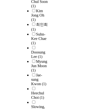
polarity environment is p
Chul Soon
of zinc oxide and silica, z
hy
면
an
en
was tuned by introducing 
(1)
with core/shell structure 
pe
해
de
35
densities of hexyl grou
Kim
synthesized. The zinc o
na
한
su
wh
dielectric constants of th
Jong Oh
easily eliminated by aci
an
연
XL
no
(1)
water interfaces were de
obtain the hollow mesopo
a 
간
si
na
최인희
solvatochromic probe Pro
method, one-pot synthes
co
이
lo
sh
(1)
Chapter 1. The activity 
mesoporous zinc silicate
re
에
pr
Mo
Suhn-
MSN in water increased 
Through the elimination
ef
중
Kee Chae
re
na
interfacial dielectric con
the hollow space of the p
(1)
an
갖
co
an
reactions with substitute
Based on understanding 
hy
입
co
22
C bond forming reaction
Doosung
of the particles, studies 
Th
성
MS
wh
Vinylogous aldol cataly
Lee
(1)
nanoparticles used in dis
us
용
bo
th
AP-MSN in water were e
Myung
nanoparticles with wrink
an
극
(B
na
those catalyzed by AP-M
Jun Moon
designed and used not on
Ad
화
of
co
improved performance of
(1)
dispersing quantum dots 
ox
립
an
fo
condensation and similar
Jae-
but also as scattering ma
co
계
le
di
by combining the effects
sung
optical efficiencies. By 
in
실
ac
ad
environments and water a
Kwon
(1)
silica and quantum dots
ul
하
pr
va
interface.Chapter 4 demo
nanocomposite could be f
we
집
se
na
orientation and mobility 
Heechul
presence of non-solvent 
un
쉘
pr
th
Choi
(1)
the strength of non-cova
their applicability for d
ca
성
cy
ar
a guest molecule and the
proved by fabricating si
pr
철
Slowing,
st
ad
surface. In this study, we