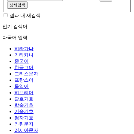
상세검색
결과 내 재검색
인기 검색어
다국어 입력
히라가나
가타카나
중국어
한글고어
그리스문자
프랑스어
독일어
히브리어
괄호기호
학술기호
기술기호
첨자기호
라틴문자
러시아문자