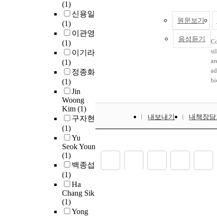
한 산란 재료로 설계되고
th
su
na
(1)
polarity scale was creat
제작하였고, 아무것도 
리카와 양자점의 하이브
me
ch
wi
신용일
dye Prodan and interfacia
대조군으로 하였다. 반투
따라, 양자점을 응집시
원문보기
na
mi
sy
(1)
assigned to functionali
과 Zn-MSNs을 첨가한
불구하고 양자점/포토
th
th
ad
이관영
effects of pore polarity 
의한 차이를 보이지 않았으
음성듣기
를 제작할 수 있었다. 나
in
ex
la
Co
(1)
fluorescence and on the 
ZnO은 모두 유의한 차이를
이크로 LED 칩에 올려
am
us
of
si
이기라
of pyrene were also stud
기계적 특성 실험 결과,
하고 그 특성을 분석함에
in
ca
na
ar
(1)
that the dielectric proper
을 보였으며 1% ZnO, 5% 
디스플레이 응용가능성을 입
wi
지
un
ad
정종화
different from the bulk w
5% ZnO 군과 유의한 차이
nanoparticles are silicon
an
치
Fu
bi
(1)
catalytic activity of TE
그 중 5% ZnO은 모든
micrometer particles wh
wa
근
sh
Be
Jin
oxidation of furfuryl al
을 나타냈다(p<0.05). C.
synthesized due to thei
cu
암
Woong
po
en
when decreasing pore pol
실험 결과 대조군이 가장
as low toxicity to human
Kim
(1)
na
가
co
th
demonstrated that the ac
으며, 5% ZnO, 5% Z
내보내기
chemical and thermal stab
내책장담
구자현
na
원
X
na
catalyst can be modified 
타냈다(p<0.05). 5 w
functionalization, and av
(1)
14
면
si
na
polarity around it.Chapte
에 첨가하면 5 wt% Z
their structure. Among ma
Yu
sh
해
lo
pr
interfacial control of cat
에 비해 우수한 표면 특
Seok Youn
nanoparticles, the parti
2D
포
mo
ad
nanometer pores of MSN. 
냈다. 또한 C. albica
(1)
and/or hollow core have 
an
시
di
hy
aminopropyl-functionali
효과적인 항진균 활성을
백종섭
many researchers for the
na
달
we
no
nanoparticles (AP-MSN) f
Zn-MSN을 5 wt% 
(1)
process of synthesize the
la
공
co
na
condensation can be impr
재료로 활용할 수 있는
Ha
times and costs. Therefore
ca
다
MSNs. S
o
non-polar solvent or an a
다.
Chang Sik
solve such problems. Thi
th
큰
of
na
work, a novel AP-MSN ba
(1)
ways to produce hollow 
na
기
va
di
with combined action of 
Yong
nanoparticles. First, by u
si
체
de
m