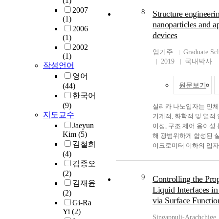
(1)
of
me
incorporation of 1 wt%
2007
th
fu
na
8
Structure engineerin
groups compared to the c
(1)
th
bi
ph
when the concentration
nanoparticles and ap
2006
ef
ad
pr
groups was increased to 5
devices
(1)
an
st
su
decrease in flexural stre
2002
ex
sy
co
Among all groups, the low
엄기주
Graduate Sch
(1)
th
me
th
2019
국내박사
value was observed in t
작성언어
wi
na
af
Nevertheless, the flexural
영어
dr
la
im
fulfilled the minimum r
(44)
원문보기
po
wi
pr
specified in ISO 20795-1.
한국어
dr
(2
bo
anti-adhesion, the contr
(9)
실리카 나노입자는 인체에
re
in
si
highest value, and the de
지도교수
기계적, 화학적 및 열적 
dr
si
na
containing 5 wt% ZnO, 
Jaeyun
이성, 구조 제어 용이성
ef
co
de
Zn-MSN showed a signific
Kim
(5)
해 광범위하게 합성된 
us
si
fu
control group. Among al
김철희
이크로미터 이하의 입자
do
co
na
showed the lowest value. 
(4)
나노입자들 중에서, 메
wi
as
si
base resins incorporati
김종오
의 실리카 입자들은 다
an
na
mu
Zn-MSNs were prepared, a
(2)
그들의 목적을 맞게 합성
cu
vo
9
na
Controlling the Prop
against C. albicans and c
김재윤
러나, 이러한 구조의 
an
me
of
Liquid Interfaces i
were investigated. Incor
(2)
는 많은 시간과 비용을 
th
na
ap
denture base resin exhibi
via Surface Functio
Gi-Ra
이 논문은 그러한 시간적
ef
me
im
properties, mechanical st
Yi
(2)
하고자 했다. 이 논문은 중공형 실리카 나노입자
cu
ha
th
Singappuli-Arachchige, 
antifungal activity again