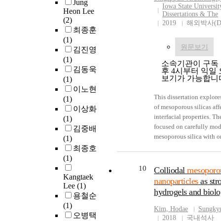
Jung
를 만드는 새로운 방법을
ty
Iowa State Universi
lo
‘i
the denture base resin 
Heon Lee
Dissertations & The
아연과 실리카의 반응 
we
va
bi
is expected to be a valua
(2)
2019
해외박사(D
화아연/실리카 코어/쉘
hy
wi
in
의치 구내염은 의치 착
최종훈
입자를 합성하였다. 그
we
XL
of
는 질환으로, 구강 점막
(1)
얻기 위해 pH 4.0 의
po
wi
me
원문보기
로 한다. 산화아연나노입자 
김진영
아연 성분을 쉽게 제거할
na
po
na
구내염의 주요 원인 중
(1)
소속기관이 구독 
본 합성법을 기반으로 
ot
so
ch
(Candida albicans
김동욱
후 4시부터 익일
구조의 실리카 기반 입자
cu
im
im
보기가 가능합니
고 있지만, 의치 레진에
(1)
또한, 새롭게 개발된 합
us
ch
th
적 특성에 부정적인 영향을
이노현
으로 양친성 고분자를도
Th
of
im
This dissertation explor
메조포러스 실리카 나노입
(1)
성 중공형 산화 아연/실
na
an
ca
of mesoporous silicas affe
레진 기질 사이에 미세
이상화
으로 합성하는 방법 또한
po
an
im
interfacial properties. Th
를 형성하여 기계적 특
(1)
가지로, 산화 아연 성분
an
sh
ma
focused on carefully mod
로 인해 다양한 분야에
김중배
거함으로써, 메조다공성
ab
ac
Fi
mesoporous silica with o
고 있다. 따라서 본 연
(1)
확대할 수 있었다. 이러한 실리카 입자의 형성
sp
in
ex
to create local environme
메조포러스 실리카 나노입
최종호
메커니즘 및 특징에 대
si
de
me
bulk medium. Chapter 1 i
메틸 메타크릴레이트(P
(1)
플레이 장치에 사용되는
na
re
na
to mesoporous silica nan
특성, 기계적 강도, 및 
10
Colliodal
mesoporou
한 연구가 실시되었다. 
va
le
su
literature review of prev
Kangtaek
향을 평가하였다. MSNs과
nanoparticles
as str
카 나노입자가 사용되었
th
an
na
Lee
(1)
silica-water interface for 
방법으로 합성되었으며,
hydrogels and biolog
의 주름진 표면은 포토
di
T 
de
용철순
applications.Chapter 2 de
공성 구조를 갖는 구형 
점을 분산시키기 위한 
am
su
ex
(1)
control local polarity at 
PMMA에 준비된 MSNs, Z
Kim, Hodae
Sungkyu
제작된 필름의 광학적 
am
gr
me
오병택
surface functionalizatio
노입자를 각각 1 wt%, 
2018
국내석사