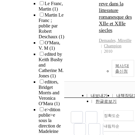
reve dans la
Le Franc,
Martin
(1)
litterature
Martin Le
romanesque des
Franc ;
XIIe et XIIIe
publie par
siecles
Robert
Deschaux
(1)
Demaules, Mireille
O'Mara,
Champion
V. M
(1)
2010
edited by
Keith Busby
and
복사/대
Catherine M.
출신청
Jones
(1)
editors,
Bridget
Morris and
내보내기
내책장담
Veronica
한글로보기
O'Mara
(1)
e>dition
publie>e
정확도순
sous la
direction de
내림차순
정확도
Madeleine
순