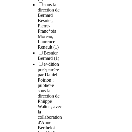
sous la
direction de
Bernard
Besnier,
Pierre-
Franc*ois
Moreau,
Laurence
Renault
(1)
Besnier,
Bernard
(1)
e>dition
pre>pare>e
par Daniel
Poirion ;
publie>e
sous la
direction de
Phiippe
Walter ; avec
la
collaboration
d'Anne
Berthelot ...