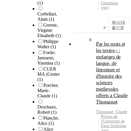
(1)
Champion
2003
Corbellari,
Alain
(1)
복사/대
Greene,
출신청
Virginie
Elisabeth
(1)
8
Philippe
Par les mots et
Walter
(1)
les textes-- :
Foehr-
melanges de
Janssens,
langue, de
Yasmina
(1)
CUER
litterature et
MA (Center
d'histoire des
(1)
sciences
Porcher,
medievales
Marie-
offerts a Claude
Claude
(1)
Thomasset
Deschaux,
Robert
(1)
Thomasset, Claude
Presses de
Planche,
l'Universite de
Alice
(1)
Paris-Sorbonne
Alice