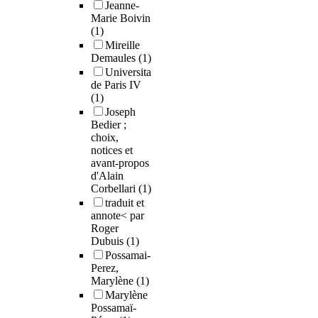
Jeanne-
Marie Boivin
(1)
Mireille
Demaules
(1)
Universita
de Paris IV
(1)
Joseph
Bedier ;
choix,
notices et
avant-propos
d'Alain
Corbellari
(1)
traduit et
annote< par
Roger
Dubuis
(1)
Possamai-
Perez,
Marylène
(1)
Marylène
Possamaï-