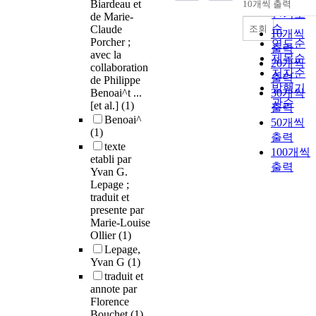
Biardeau et
10개씩 출력
내림차순
인기도
de Marie-
순
조회
Claude
10개씩
Porcher ;
연도순
출력
avec la
제목순
20개씩
collaboration
저자순
출력
de Philippe
발행기
Benoai^t ...
30개씩
관순
[et al.]
(1)
출력
Benoai^
50개씩
(1)
출력
texte
100개씩
etabli par
출력
Yvan G.
Lepage ;
traduit et
presente par
Marie-Louise
Ollier
(1)
Lepage,
Yvan G
(1)
traduit et
annote par
Florence
Bouchet
(1)