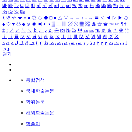
㎒
㎓
㎔
Ω
㏀
㏁
㎊
㎋
㎌
㏖
㏅
㎭
㎮
㎯
㏛
㎩
㎪
㎫
㎬
㏝
㏐
㏓
㏃
㏉
㏜
㏆
§
※
☆
★
○
●
◎
◇
◆
□
■
△
▽
→
←
↑
↓
↔
〓
◁
◀
▷
▶
♤
♠
♡
♥
♧
♣
⊙
◈
▣
◐
◑
▒
▤
▥
▨
▧
▦
▩
♨
☏
☎
☜
☞
¶
†
‡
↕
↗
↙
↖
↘
♭
♩
♪
♬
㉿
㈜
№
㏇
™
㏂
㏘
℡
＃
＆
＊
＠
ª
º
ⅰ
ⅱ
ⅲ
ⅳ
ⅴ
ⅵ
ⅶ
ⅷ
ⅸ
ⅹ
Ⅰ
Ⅱ
Ⅲ
Ⅳ
Ⅴ
Ⅵ
Ⅶ
Ⅷ
Ⅸ
Ⅹ
ا
ب
ت
ث
ج
ح
خ
د
ذ
ر
ز
س
ش
ص
ض
ط
ظ
ع
غ
ف
ق
ک
ل
م
ن
ه
و
ی
닫기
통합검색
국내학술논문
학위논문
해외학술논문
학술지