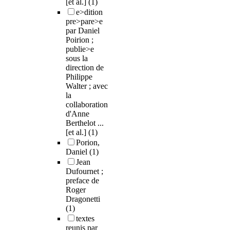
[et al.]
(1)
e>dition
pre>pare>e
par Daniel
Poirion ;
publie>e
sous la
direction de
Philippe
Walter ; avec
la
collaboration
d'Anne
Berthelot ...
[et al.]
(1)
Porion,
Daniel
(1)
Jean
Dufournet ;
preface de
Roger
Dragonetti
(1)
textes
reunis par