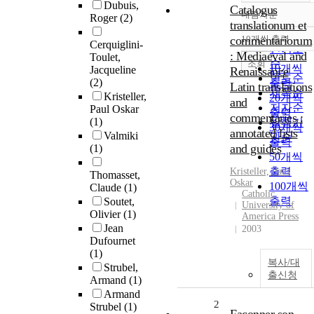
Dubuis,
Catalogus
내림차순
Roger
(2)
정확도
translationum et
순
commentariorum
10개씩 출력
내림차순
Cerquiglini-
인기도
: Mediaeval and
Toulet,
순
조회
10개씩
Jacqueline
Renaissance
연도순
(2)
출력
Latin translations
제목순
Kristeller,
20개씩
and
저자순
Paul Oskar
출력
commentaries :
(1)
발행기
30개씩
annotated lists
Valmiki
관순
출력
and guides
(1)
50개씩
출력
Kristeller, Paul
Thomasset,
Oskar
100개씩
Claude
(1)
Catholic
출력
Soutet,
University of
Olivier
(1)
America Press
Jean
2003
Dufournet
(1)
복사/대
Strubel,
출신청
Armand
(1)
Armand
2
Strubel
(1)