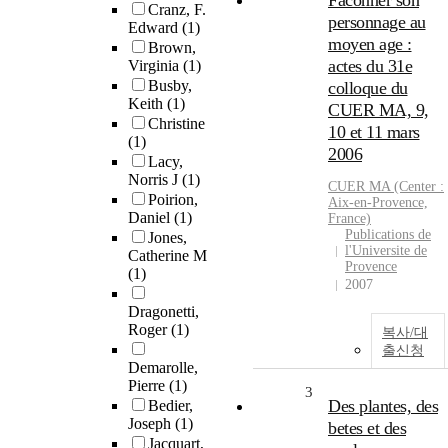
Faconner son
Cranz, F.
personnage au
Edward
(1)
moyen age :
Brown,
actes du 31e
Virginia
(1)
Busby,
colloque du
Keith
(1)
CUER MA, 9,
Christine
10 et 11 mars
(1)
2006
Lacy,
Norris J
(1)
CUER MA (Center :
Poirion,
Aix-en-Provence,
Daniel
(1)
France)
Publications de
Jones,
l'Universite de
Catherine M
Provence
(1)
2007
Dragonetti,
Roger
(1)
복사/대
출신청
Demarolle,
Pierre
(1)
3
Des plantes, des
Bedier,
Joseph
(1)
betes et des
Jacquart,