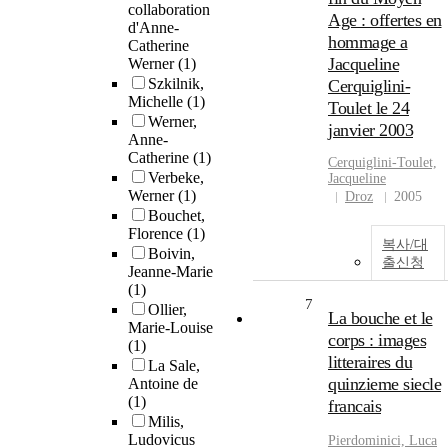
collaboration
Age : offertes en
d'Anne-
hommage a
Catherine
Jacqueline
Werner
(1)
Szkilnik,
Cerquiglini-
Michelle
(1)
Toulet le 24
Werner,
janvier 2003
Anne-
Catherine
(1)
Cerquiglini-Toulet,
Verbeke,
Jacqueline
Werner
(1)
Droz
2005
Bouchet,
Florence
(1)
복사/대
Boivin,
출신청
Jeanne-Marie
(1)
7
Ollier,
La bouche et le
Marie-Louise
corps : images
(1)
litteraires du
La Sale,
quinzieme siecle
Antoine de
(1)
francais
Milis,
Ludovicus
Pierdominici, Luca