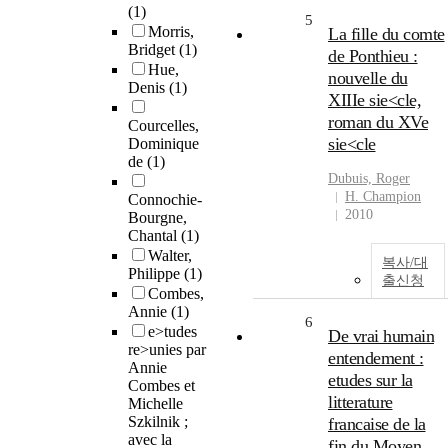
(1)
5
Morris,
La fille du comte
Bridget
(1)
de Ponthieu :
Hue,
nouvelle du
Denis
(1)
XIIIe sie<cle,
roman du XVe
Courcelles,
sie<cle
Dominique
de
(1)
Dubuis, Roger
H. Champion
Connochie-
2010
Bourgne,
Chantal
(1)
Walter,
복사/대
Philippe
(1)
출신청
Combes,
Annie
(1)
6
e>tudes
De vrai humain
re>unies par
entendement :
Annie
etudes sur la
Combes et
litterature
Michelle
Szkilnik ;
francaise de la
avec la
fin du Moyen