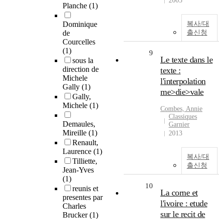
2005
Planche
(1)
Dominique
복사/대
de
출신청
Courcelles
(1)
9
Le texte dans le
sous la
direction de
texte :
Michele
l'interpolation
Gally
(1)
me>die>vale
Gally,
Michele
(1)
Combes, Annie
Classiques
Demaules,
Garnier
Mireille
(1)
2013
Renault,
Laurence
(1)
복사/대
Tilliette,
출신청
Jean-Yves
(1)
10
reunis et
La corne et
presentes par
l'ivoire : etude
Charles
sur le recit de
Brucker
(1)