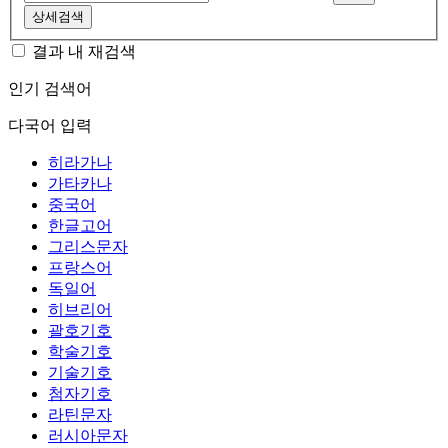
상세검색
결과 내 재검색
인기 검색어
다국어 입력
히라가나
가타카나
중국어
한글고어
그리스문자
프랑스어
독일어
히브리어
괄호기호
학술기호
기술기호
첨자기호
라틴문자
러시아문자