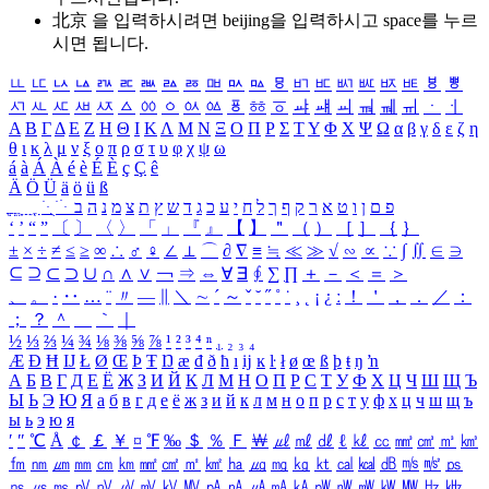
北京 을 입력하시려면
beijing
을 입력하시고 space를 누르
시면 됩니다.
ㅥ
ㅦ
ㅧ
ㅨ
ㅩ
ㅪ
ㅫ
ㅬ
ㅭ
ㅮ
ㅯ
ㅰ
ㅱ
ㅲ
ㅳ
ㅴ
ㅵ
ㅶ
ㅷ
ㅸ
ㅹ
ㅺ
ㅻ
ㅼ
ㅽ
ㅾ
ㅿ
ㆀ
ㆁ
ㆂ
ㆃ
ㆄ
ㆅ
ㆆ
ㆇ
ㆈ
ㆉ
ㆊ
ㆋ
ㆌ
ㆍ
ㆎ
Α
Β
Γ
Δ
Ε
Ζ
Η
Θ
Ι
Κ
Λ
Μ
Ν
Ξ
Ο
Π
Ρ
Σ
Τ
Υ
Φ
Χ
Ψ
Ω
α
β
γ
δ
ε
ζ
η
θ
ι
κ
λ
μ
ν
ξ
ο
π
ρ
σ
τ
υ
φ
χ
ψ
ω
á
à
Á
À
é
è
É
È
ç
Ç
ê
Ä
Ö
Ü
ä
ö
ü
ß
ְ
ֳ
ֲ
ֱ
ָ
ַ
ֵ
ֶ
ִ
ֹ
ּ
ֻ
ׂ
ׁ
ּ
ב
ה
נ
מ
צ
ת
ץ
ש
ד
ג
כ
ע
י
ח
ל
ך
ף
ק
ר
א
ט
ו
ן
ם
פ
‘
’
“
”
〔
〕
〈
〉
「
」
『
』
【
】
＂
（
）
［
］
｛
｝
±
×
÷
≠
≤
≥
∞
∴
♂
♀
∠
⊥
⌒
∂
∇
≡
≒
≪
≫
√
∽
∝
∵
∫
∬
∈
∋
⊆
⊇
⊂
⊃
∪
∩
∧
∨
￢
⇒
⇔
∀
∃
∮
∑
∏
＋
－
＜
＝
＞
、
。
·
‥
…
¨
〃
―
∥
＼
∼
´
～
ˇ
˘
˝
˚
˙
¸
˛
¡
¿
ː
！
＇
，
．
／
：
；
？
＾
＿
｀
｜
½
⅓
⅔
¼
¾
⅛
⅜
⅝
⅞
¹
²
³
⁴
ⁿ
₁
₂
₃
₄
Æ
Ð
Ħ
Ĳ
Ł
Ø
Œ
Þ
Ŧ
Ŋ
æ
đ
ð
ħ
ı
ĳ
ĸ
ŀ
ł
ø
œ
ß
þ
ŧ
ŋ
ŉ
А
Б
В
Г
Д
Е
Ё
Ж
З
И
Й
К
Л
М
Н
О
П
Р
С
Т
У
Ф
Х
Ц
Ч
Ш
Щ
Ъ
Ы
Ь
Э
Ю
Я
а
б
в
г
д
е
ё
ж
з
и
й
к
л
м
н
о
п
р
с
т
у
ф
х
ц
ч
ш
щ
ъ
ы
ь
э
ю
я
′
″
℃
Å
￠
￡
￥
¤
℉
‰
＄
％
Ｆ
￦
㎕
㎖
㎗
ℓ
㎘
㏄
㎣
㎤
㎥
㎦
㎙
㎚
㎛
㎜
㎝
㎞
㎟
㎠
㎡
㎢
㏊
㎍
㎎
㎏
㏏
㎈
㎉
㏈
㎧
㎨
㎰
㎱
㎲
㎳
㎴
㎵
㎶
㎷
㎸
㎹
㎀
㎁
㎂
㎃
㎄
㎺
㎻
㎽
㎾
㎿
㎐
㎑