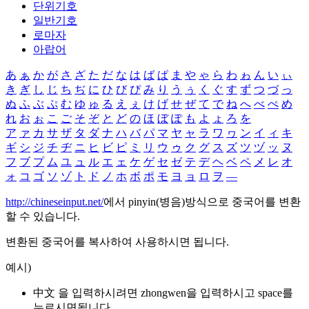
단위기호
일반기호
로마자
아랍어
あ
ぁ
か
が
さ
ざ
た
だ
な
は
ば
ぱ
ま
や
ゃ
ら
わ
ゎ
ん
い
ぃ
き
ぎ
し
じ
ち
ぢ
に
ひ
び
ぴ
み
り
う
ぅ
く
ぐ
す
ず
つ
づ
っ
ぬ
ふ
ぶ
ぷ
む
ゆ
ゅ
る
え
ぇ
け
げ
せ
ぜ
て
で
ね
へ
べ
ぺ
め
れ
お
ぉ
こ
ご
そ
ぞ
と
ど
の
ほ
ぼ
ぽ
も
よ
ょ
ろ
を
ア
ァ
カ
サ
ザ
タ
ダ
ナ
ハ
バ
パ
マ
ヤ
ャ
ラ
ワ
ヮ
ン
イ
ィ
キ
ギ
シ
ジ
チ
ヂ
ニ
ヒ
ビ
ピ
ミ
リ
ウ
ゥ
ク
グ
ス
ズ
ツ
ヅ
ッ
ヌ
フ
ブ
プ
ム
ユ
ュ
ル
エ
ェ
ケ
ゲ
セ
ゼ
テ
デ
ヘ
ベ
ペ
メ
レ
オ
ォ
コ
ゴ
ソ
ゾ
ト
ド
ノ
ホ
ボ
ポ
モ
ヨ
ョ
ロ
ヲ
―
http://chineseinput.net/
에서 pinyin(병음)방식으로 중국어를 변환
할 수 있습니다.
변환된 중국어를 복사하여 사용하시면 됩니다.
예시)
中文 을 입력하시려면
zhongwen
을 입력하시고 space를
누르시면됩니다.