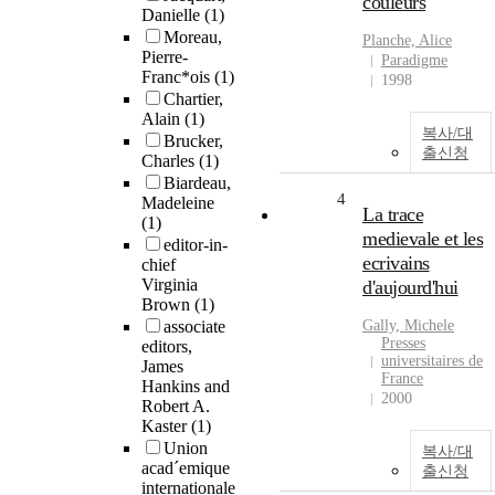
couleurs
Danielle
(1)
Moreau,
Planche, Alice
Pierre-
Paradigme
Franc*ois
(1)
1998
Chartier,
Alain
(1)
복사/대
Brucker,
출신청
Charles
(1)
Biardeau,
4
Madeleine
La trace
(1)
medievale et les
editor-in-
ecrivains
chief
Virginia
d'aujourd'hui
Brown
(1)
associate
Gally, Michele
Presses
editors,
universitaires de
James
France
Hankins and
2000
Robert A.
Kaster
(1)
Union
복사/대
acad´emique
출신청
internationale