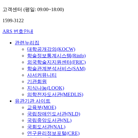
고객센터 (평일: 09:00~18:00)
1599-3122
ARS 번호안내
관련누리집
대학공개강의(KOCW)
학술정보통계시스템(Rinfo)
외국학술지지원센터(FRIC)
학술관계분석서비스(SAM)
사서커뮤니티
기관회원
지식나눔(LOOK)
의학전자도서관(MEDLIS)
유관기관 사이트
교육부(MOE)
국립장애인도서관(NLD)
국립중앙도서관(NL)
국회도서관(NAL)
연구윤리정보포털(CRE)