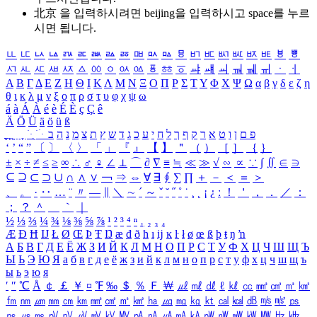
北京 을 입력하시려면
beijing
을 입력하시고 space를 누르
시면 됩니다.
ㅥ
ㅦ
ㅧ
ㅨ
ㅩ
ㅪ
ㅫ
ㅬ
ㅭ
ㅮ
ㅯ
ㅰ
ㅱ
ㅲ
ㅳ
ㅴ
ㅵ
ㅶ
ㅷ
ㅸ
ㅹ
ㅺ
ㅻ
ㅼ
ㅽ
ㅾ
ㅿ
ㆀ
ㆁ
ㆂ
ㆃ
ㆄ
ㆅ
ㆆ
ㆇ
ㆈ
ㆉ
ㆊ
ㆋ
ㆌ
ㆍ
ㆎ
Α
Β
Γ
Δ
Ε
Ζ
Η
Θ
Ι
Κ
Λ
Μ
Ν
Ξ
Ο
Π
Ρ
Σ
Τ
Υ
Φ
Χ
Ψ
Ω
α
β
γ
δ
ε
ζ
η
θ
ι
κ
λ
μ
ν
ξ
ο
π
ρ
σ
τ
υ
φ
χ
ψ
ω
á
à
Á
À
é
è
É
È
ç
Ç
ê
Ä
Ö
Ü
ä
ö
ü
ß
ְ
ֳ
ֲ
ֱ
ָ
ַ
ֵ
ֶ
ִ
ֹ
ּ
ֻ
ׂ
ׁ
ּ
ב
ה
נ
מ
צ
ת
ץ
ש
ד
ג
כ
ע
י
ח
ל
ך
ף
ק
ר
א
ט
ו
ן
ם
פ
‘
’
“
”
〔
〕
〈
〉
「
」
『
』
【
】
＂
（
）
［
］
｛
｝
±
×
÷
≠
≤
≥
∞
∴
♂
♀
∠
⊥
⌒
∂
∇
≡
≒
≪
≫
√
∽
∝
∵
∫
∬
∈
∋
⊆
⊇
⊂
⊃
∪
∩
∧
∨
￢
⇒
⇔
∀
∃
∮
∑
∏
＋
－
＜
＝
＞
、
。
·
‥
…
¨
〃
―
∥
＼
∼
´
～
ˇ
˘
˝
˚
˙
¸
˛
¡
¿
ː
！
＇
，
．
／
：
；
？
＾
＿
｀
｜
½
⅓
⅔
¼
¾
⅛
⅜
⅝
⅞
¹
²
³
⁴
ⁿ
₁
₂
₃
₄
Æ
Ð
Ħ
Ĳ
Ł
Ø
Œ
Þ
Ŧ
Ŋ
æ
đ
ð
ħ
ı
ĳ
ĸ
ŀ
ł
ø
œ
ß
þ
ŧ
ŋ
ŉ
А
Б
В
Г
Д
Е
Ё
Ж
З
И
Й
К
Л
М
Н
О
П
Р
С
Т
У
Ф
Х
Ц
Ч
Ш
Щ
Ъ
Ы
Ь
Э
Ю
Я
а
б
в
г
д
е
ё
ж
з
и
й
к
л
м
н
о
п
р
с
т
у
ф
х
ц
ч
ш
щ
ъ
ы
ь
э
ю
я
′
″
℃
Å
￠
￡
￥
¤
℉
‰
＄
％
Ｆ
￦
㎕
㎖
㎗
ℓ
㎘
㏄
㎣
㎤
㎥
㎦
㎙
㎚
㎛
㎜
㎝
㎞
㎟
㎠
㎡
㎢
㏊
㎍
㎎
㎏
㏏
㎈
㎉
㏈
㎧
㎨
㎰
㎱
㎲
㎳
㎴
㎵
㎶
㎷
㎸
㎹
㎀
㎁
㎂
㎃
㎄
㎺
㎻
㎽
㎾
㎿
㎐
㎑