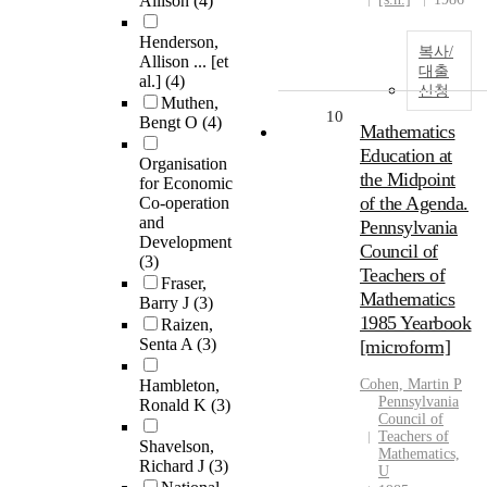
Allison
(4)
Henderson,
복사/
Allison ... [et
대출
al.]
(4)
신청
Muthen,
10
Bengt O
(4)
Mathematics
Education at
Organisation
the Midpoint
for Economic
of the Agenda.
Co-operation
and
Pennsylvania
Development
Council of
(3)
Teachers of
Fraser,
Mathematics
Barry J
(3)
1985 Yearbook
Raizen,
Senta A
(3)
[microform]
Hambleton,
Cohen, Martin P
Pennsylvania
Ronald K
(3)
Council of
Teachers of
Shavelson,
Mathematics,
Richard J
(3)
U