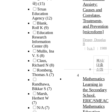
국)
(15)
Anxiety:
Texas
Causes and
Education
Correlates,
Agency
(12)
Treatments,
Blank,
and Prevention
Rolf K
(9)
[microform]
Education
Research
Desper, Douglas
Information
B
Center
(8)
[s.n.]
1988
Mullis, Ina
V. S
(8)
Claus,
복사/
Richard N
(8)
대출
신청
Romberg,
Thomas A
(7)
4
Mathematics
Learning in
Randhawa,
Bikkar S
(7)
the Secondary
Marsh,
School.
Herbert W
ERIC/SMEAC
(7)
Mathematics
N/A
(7)
Education