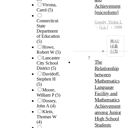
Vivona,
Achievement
Carol
(5)
[microform]
Connecticut
Gowdy, Vickie L
State
[s.n.]
1988
Department
of Education
(5)
복사/
대출
Howe,
신청
Robert W
(5)
Lancaster
7
The
City School
Relationship
District
(5)
Davidoff,
between
Stephen H
Mathematics
(5)
Language
Moore,
Facility and
William P
(5)
Mathematics
Dossey,
Achievement
John A
(4)
Klein,
among Junior
Thomas W
High School
(4)
Students