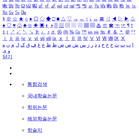
㎒
㎓
㎔
Ω
㏀
㏁
㎊
㎋
㎌
㏖
㏅
㎭
㎮
㎯
㏛
㎩
㎪
㎫
㎬
㏝
㏐
㏓
㏃
㏉
㏜
㏆
§
※
☆
★
○
●
◎
◇
◆
□
■
△
▽
→
←
↑
↓
↔
〓
◁
◀
▷
▶
♤
♠
♡
♥
♧
♣
⊙
◈
▣
◐
◑
▒
▤
▥
▨
▧
▦
▩
♨
☏
☎
☜
☞
¶
†
‡
↕
↗
↙
↖
↘
♭
♩
♪
♬
㉿
㈜
№
㏇
™
㏂
㏘
℡
＃
＆
＊
＠
ª
º
ⅰ
ⅱ
ⅲ
ⅳ
ⅴ
ⅵ
ⅶ
ⅷ
ⅸ
ⅹ
Ⅰ
Ⅱ
Ⅲ
Ⅳ
Ⅴ
Ⅵ
Ⅶ
Ⅷ
Ⅸ
Ⅹ
ا
ب
ت
ث
ج
ح
خ
د
ذ
ر
ز
س
ش
ص
ض
ط
ظ
ع
غ
ف
ق
ک
ل
م
ن
ه
و
ی
닫기
통합검색
국내학술논문
학위논문
해외학술논문
학술지