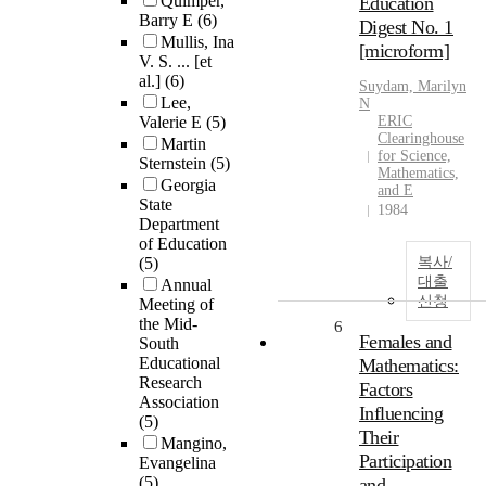
Quimper,
Education
Barry E
(6)
Digest No. 1
Mullis, Ina
[microform]
V. S. ... [et
al.]
(6)
Suydam, Marilyn
Lee,
N
Valerie E
(5)
ERIC
Clearinghouse
Martin
for Science,
Sternstein
(5)
Mathematics,
Georgia
and E
State
1984
Department
of Education
(5)
복사/
대출
Annual
신청
Meeting of
the Mid-
6
Females and
South
Educational
Mathematics:
Research
Factors
Association
Influencing
(5)
Their
Mangino,
Participation
Evangelina
(5)
and