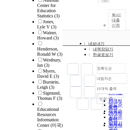
National
1985
Center for
Education
복사/
Statistics
(3)
대출
Jones,
신청
Lyle V
(3)
Wainer,
Howard
(3)
내보내기
Henderson,
내책장담기
Ronald W
(3)
한글로보기
Westbury,
Ian
(3)
정확도순
Myers,
David E
(3)
내림차순
정확도
Burstein,
순
Leigh
(3)
10개씩 출력
내림차순
인기도
Sigmund,
Thomas F
(3)
순
조회
10개씩
연도순
출력
Educational
제목순
20개씩
Resources
저자순
출력
Information
발행기
Center (미국)
30개씩
관순