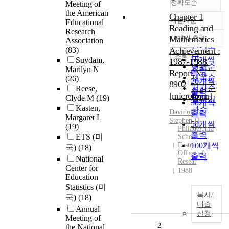
정확도순
Meeting of
the American
Chapter 1
내림차순
Educational
정확도
Reading and
Research
순
Mathematics
10개씩 출력
Association
내림차순
인기도
(83)
Achievement :
순
조회
10개씩
Suydam,
1987-1988.
연도순
Marilyn N
출력
Report No.
제목순
(26)
20개씩
8902
저자순
Reese,
출력
[microform]
Clyde M
(19)
발행기
30개씩
Kasten,
관순
Davidoff,
출력
Margaret L
Stephen H
50개씩
(19)
Philadelphia
출력
ETS (미
School
District, Pa.
100개씩
국)
(18)
Office of
출력
National
Resear
Center for
1988
Education
Statistics (미
복사/
국)
(18)
대출
Annual
신청
Meeting of
2
the National