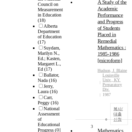
A Study of the
Council on
Academic
Measurement
Performance
in Education
(18)
and Progress
Alberta
of Students
Department
Placed in
of Education
Remedial
(17)
Mathematics :
Suydam,
Marilyn N.,
1985-1986
Ed.; Kasten,
[microform]
Margaret L.,
Ed
(17)
Hudson, J. Blaine
Ballator,
Louisville
Nada
(16)
Univ., KY.
Preparatory
Jerry,
Div.
Laura
(16)
1987
Carr,
Peggy
(16)
National
복사/
Assessment
대출
of
신청
Educational
3
Progress (미
Mathematics