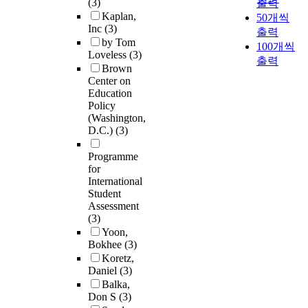
(3)
출력
Kaplan,
50개씩
Inc
(3)
출력
by Tom
100개씩
Loveless
(3)
출력
Brown
Center on
Education
Policy
(Washington,
D.C.)
(3)
Programme
for
International
Student
Assessment
(3)
Yoon,
Bokhee
(3)
Koretz,
Daniel
(3)
Balka,
Don S
(3)