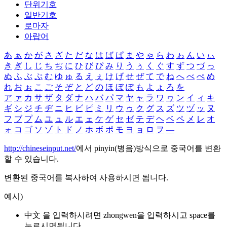
단위기호
일반기호
로마자
아랍어
あ
ぁ
か
が
さ
ざ
た
だ
な
は
ば
ぱ
ま
や
ゃ
ら
わ
ゎ
ん
い
ぃ
き
ぎ
し
じ
ち
ぢ
に
ひ
び
ぴ
み
り
う
ぅ
く
ぐ
す
ず
つ
づ
っ
ぬ
ふ
ぶ
ぷ
む
ゆ
ゅ
る
え
ぇ
け
げ
せ
ぜ
て
で
ね
へ
べ
ぺ
め
れ
お
ぉ
こ
ご
そ
ぞ
と
ど
の
ほ
ぼ
ぽ
も
よ
ょ
ろ
を
ア
ァ
カ
サ
ザ
タ
ダ
ナ
ハ
バ
パ
マ
ヤ
ャ
ラ
ワ
ヮ
ン
イ
ィ
キ
ギ
シ
ジ
チ
ヂ
ニ
ヒ
ビ
ピ
ミ
リ
ウ
ゥ
ク
グ
ス
ズ
ツ
ヅ
ッ
ヌ
フ
ブ
プ
ム
ユ
ュ
ル
エ
ェ
ケ
ゲ
セ
ゼ
テ
デ
ヘ
ベ
ペ
メ
レ
オ
ォ
コ
ゴ
ソ
ゾ
ト
ド
ノ
ホ
ボ
ポ
モ
ヨ
ョ
ロ
ヲ
―
http://chineseinput.net/
에서 pinyin(병음)방식으로 중국어를 변환
할 수 있습니다.
변환된 중국어를 복사하여 사용하시면 됩니다.
예시)
中文 을 입력하시려면
zhongwen
을 입력하시고 space를
누르시면됩니다.