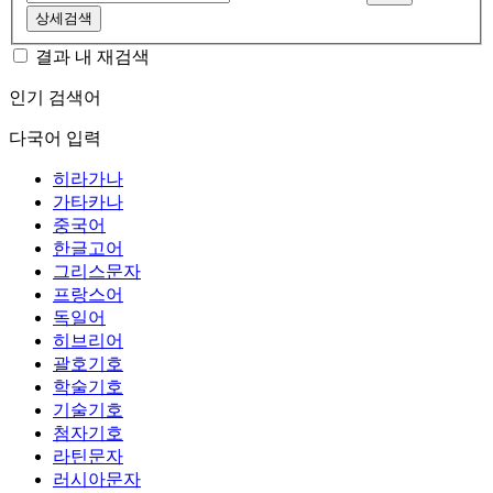
상세검색
결과 내 재검색
인기 검색어
다국어 입력
히라가나
가타카나
중국어
한글고어
그리스문자
프랑스어
독일어
히브리어
괄호기호
학술기호
기술기호
첨자기호
라틴문자
러시아문자