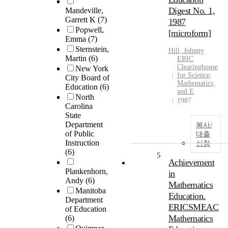
Digest No. 1,
Mandeville,
Garrett K
(7)
1987
Popwell,
[microform]
Emma
(7)
Sternstein,
Hill, Johnny
Martin
(6)
ERIC
Clearinghouse
New York
for Science,
City Board of
Mathematics,
Education
(6)
and E
North
1987
Carolina
State
Department
복사/
of Public
대출
Instruction
신청
(6)
5
Achievement
Plankenhorn,
in
Andy
(6)
Mathematics
Manitoba
Education.
Department
ERICSMEAC
of Education
Mathematics
(6)