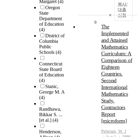
Margaret
(4)
복사/
Oregon
대출
State
신청
Department
9
of Education
The
(4)
Implemented
District of
and Attained
Columbia
Mathematics
Public
Schools
(4)
Curriculum: A
Comparison of
Connecticut
Eighteen
State Board
Countries.
of Education
Second
(4)
Stanic,
International
George M. A
Mathematics
(4)
Study.
Contractors
Randhawa,
Report
Bikkar S. ...
[et al.]
(4)
[microform]
Henderson,
Pelgrum, W. J
[s.n.]
1986