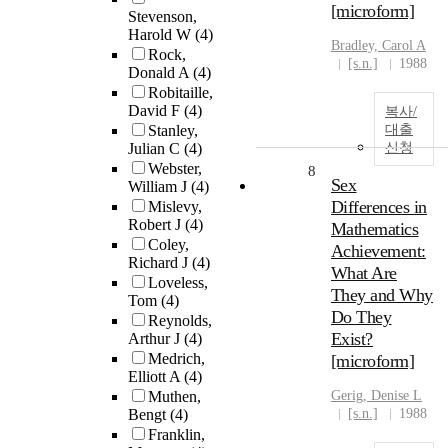
[microform]
Stevenson,
Harold W
(4)
Bradley, Carol A
Rock,
[s.n.]
1988
Donald A
(4)
Robitaille,
David F
(4)
복사/
Stanley,
대출
Julian C
(4)
신청
Webster,
8
Sex
William J
(4)
Differences in
Mislevy,
Robert J
(4)
Mathematics
Coley,
Achievement:
Richard J
(4)
What Are
Loveless,
They and Why
Tom
(4)
Do They
Reynolds,
Exist?
Arthur J
(4)
Medrich,
[microform]
Elliott A
(4)
Muthen,
Gerig, Denise L
Bengt
(4)
[s.n.]
1988
Franklin,