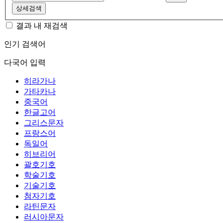
상세검색
결과 내 재검색
인기 검색어
다국어 입력
히라가나
가타카나
중국어
한글고어
그리스문자
프랑스어
독일어
히브리어
괄호기호
학술기호
기술기호
첨자기호
라틴문자
러시아문자