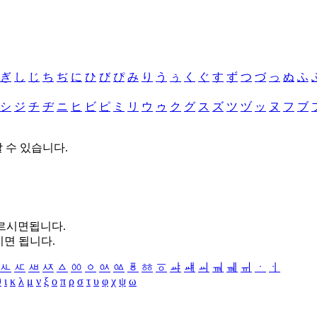
ぎ
し
じ
ち
ぢ
に
ひ
び
ぴ
み
り
う
ぅ
く
ぐ
す
ず
つ
づ
っ
ぬ
ふ
シ
ジ
チ
ヂ
ニ
ヒ
ビ
ピ
ミ
リ
ウ
ゥ
ク
グ
ス
ズ
ツ
ヅ
ッ
ヌ
フ
ブ
할 수 있습니다.
누르시면됩니다.
시면 됩니다.
ㅻ
ㅼ
ㅽ
ㅾ
ㅿ
ㆀ
ㆁ
ㆂ
ㆃ
ㆄ
ㆅ
ㆆ
ㆇ
ㆈ
ㆉ
ㆊ
ㆋ
ㆌ
ㆍ
ㆎ
θ
ι
κ
λ
μ
ν
ξ
ο
π
ρ
σ
τ
υ
φ
χ
ψ
ω