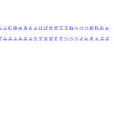
ぶ
ぷ
む
ゆ
ゅ
る
え
ぇ
け
げ
せ
ぜ
て
で
ね
へ
べ
ぺ
め
れ
お
ぉ
プ
ム
ユ
ュ
ル
エ
ェ
ケ
ゲ
セ
ゼ
テ
デ
ヘ
ベ
ペ
メ
レ
オ
ォ
コ
ゴ