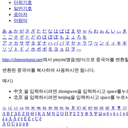
단위기호
일반기호
로마자
아랍어
あ
ぁ
か
が
さ
ざ
た
だ
な
は
ば
ぱ
ま
や
ゃ
ら
わ
ゎ
ん
い
ぃ
き
こ
ご
そ
ぞ
と
ど
の
ほ
ぼ
ぽ
も
よ
ょ
ろ
を
ア
ァ
カ
サ
ザ
タ
ダ
ナ
ハ
バ
パ
マ
ヤ
ャ
ラ
ワ
ヮ
ン
イ
ィ
キ
ギ
ソ
ゾ
ト
ド
ノ
ホ
ボ
ポ
モ
ヨ
ョ
ロ
ヲ
―
http://chineseinput.net/
에서 pinyin(병음)방식으로 중국어를 변환
변환된 중국어를 복사하여 사용하시면 됩니다.
예시)
中文 을 입력하시려면
zhongwen
을 입력하시고 space를
北京 을 입력하시려면
beijing
을 입력하시고 space를 누르
ㅥ
ㅦ
ㅧ
ㅨ
ㅩ
ㅪ
ㅫ
ㅬ
ㅭ
ㅮ
ㅯ
ㅰ
ㅱ
ㅲ
ㅳ
ㅴ
ㅵ
ㅶ
ㅷ
ㅸ
ㅹ
ㅺ
Α
Β
Γ
Δ
Ε
Ζ
Η
Θ
Ι
Κ
Λ
Μ
Ν
Ξ
Ο
Π
Ρ
Σ
Τ
Υ
Φ
Χ
Ψ
Ω
α
β
γ
δ
ε
ζ
η
á
à
Á
À
é
è
É
È
ç
Ç
ê
Ä
Ö
Ü
ä
ö
ü
ß