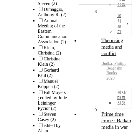
Steven
(2)
신청
Dimaggio,
8
Anthony R.
(2)
목
Annual
차
Meeting of the
보
Eastern
기
Communication
Theorising
Association
(2)
media and
Klein,
Christina
(2)
conflict
Christina
Budka, Philipp
Klein
(2)
Berghahn
Gerhard
Books
Paul
(2)
2020
Manuel
Köppen
(2)
Bill Moyers
복사/
; edited by Julie
대출
Leininger
신청
Pycior
(2)
9
Prime time
Steven
Casey
(2)
crime : Balkan
edited by
media in war
Allan