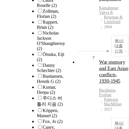
Laura
Roselle
(2)
Kamalipour,
Zollman,
Yahya R
Florian
(2)
Rowman &
Rappert,
Littlefield
Brian
(2)
2004
Nicholas
Jackson
복사/
O'Shaughnessy
대출
(2)
신청
Ōtsuka, Eiji
7
(2)
War memory
Danny
and East Asian
Schechter
(2)
conflicts,
Bastiansen,
1930-1945
Henrik G
(2)
Kumar,
Buchheim,
Deepa
(2)
Eveline
주디스 버
Palgrave
틀러 지음
(2)
MacMillan
2023
Köppen,
Manuel
(2)
Fox, Jo
(2)
복사/
Casey,
대출