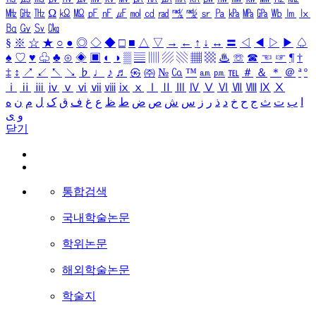
㎒
㎓
㎔
Ω
㏀
㏁
㎊
㎋
㎌
㏖
㏅
㎭
㎮
㎯
㏛
㎩
㎪
㎫
㎬
㏝
㏐
㏓
㏃
㏉
㏜
㏆
§
※
☆
★
○
●
◎
◇
◆
□
■
△
▽
→
←
↑
↓
↔
〓
◁
◀
▷
▶
♤
♠
♡
♥
♧
♣
⊙
◈
▣
◐
◑
▒
▤
▥
▨
▧
▦
▩
♨
☏
☎
☜
☞
¶
†
‡
↕
↗
↙
↖
↘
♭
♩
♪
♬
㉿
㈜
№
㏇
™
㏂
㏘
℡
＃
＆
＊
＠
ª
º
ⅰ
ⅱ
ⅲ
ⅳ
ⅴ
ⅵ
ⅶ
ⅷ
ⅸ
ⅹ
Ⅰ
Ⅱ
Ⅲ
Ⅳ
Ⅴ
Ⅵ
Ⅶ
Ⅷ
Ⅸ
Ⅹ
ا
ب
ت
ث
ج
ح
خ
د
ذ
ر
ز
س
ش
ص
ض
ط
ظ
ع
غ
ف
ق
ک
ل
م
ن
ه
و
ی
닫기
통합검색
국내학술논문
학위논문
해외학술논문
학술지