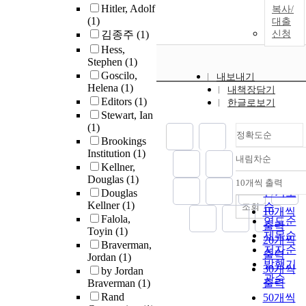
Hitler, Adolf
복사/
(1)
대출
김종주
(1)
신청
Hess,
Stephen
(1)
Goscilo,
내보내기
Helena
(1)
내책장담기
Editors
(1)
한글로보기
Stewart, Ian
(1)
정확도순
Brookings
Institution
(1)
내림차순
정확도
Kellner,
순
Douglas
(1)
10개씩 출력
내림차
인기도
Douglas
Kellner
(1)
순
조회
10개씩
Falola,
연도순
출력
Toyin
(1)
제목순
20개씩
Braverman,
저자순
출력
Jordan
(1)
발행기
30개씩
by Jordan
관순
Braverman
(1)
출력
Rand
50개씩