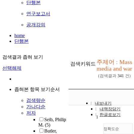
단행본
연구보고서
공개강의
home
단행본
검색결과 좁혀 보기
주제어 : Mass
검색키워드
media and war
선택해제
(검색결과
341
건)
좁혀본 항목 보기순서
검색량순
내보내기
가나다순
내책장담기
저자
한글로보기
1
Seib, Philip
M.
(5)
정확도순
Butler,