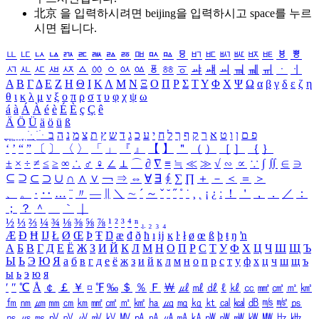
北京 을 입력하시려면
beijing
을 입력하시고 space를 누르
시면 됩니다.
ㅥ
ㅦ
ㅧ
ㅨ
ㅩ
ㅪ
ㅫ
ㅬ
ㅭ
ㅮ
ㅯ
ㅰ
ㅱ
ㅲ
ㅳ
ㅴ
ㅵ
ㅶ
ㅷ
ㅸ
ㅹ
ㅺ
ㅻ
ㅼ
ㅽ
ㅾ
ㅿ
ㆀ
ㆁ
ㆂ
ㆃ
ㆄ
ㆅ
ㆆ
ㆇ
ㆈ
ㆉ
ㆊ
ㆋ
ㆌ
ㆍ
ㆎ
Α
Β
Γ
Δ
Ε
Ζ
Η
Θ
Ι
Κ
Λ
Μ
Ν
Ξ
Ο
Π
Ρ
Σ
Τ
Υ
Φ
Χ
Ψ
Ω
α
β
γ
δ
ε
ζ
η
θ
ι
κ
λ
μ
ν
ξ
ο
π
ρ
σ
τ
υ
φ
χ
ψ
ω
á
à
Á
À
é
è
É
È
ç
Ç
ê
Ä
Ö
Ü
ä
ö
ü
ß
ְ
ֳ
ֲ
ֱ
ָ
ַ
ֵ
ֶ
ִ
ֹ
ּ
ֻ
ׂ
ׁ
ּ
ב
ה
נ
מ
צ
ת
ץ
ש
ד
ג
כ
ע
י
ח
ל
ך
ף
ק
ר
א
ט
ו
ן
ם
פ
‘
’
“
”
〔
〕
〈
〉
「
」
『
』
【
】
＂
（
）
［
］
｛
｝
±
×
÷
≠
≤
≥
∞
∴
♂
♀
∠
⊥
⌒
∂
∇
≡
≒
≪
≫
√
∽
∝
∵
∫
∬
∈
∋
⊆
⊇
⊂
⊃
∪
∩
∧
∨
￢
⇒
⇔
∀
∃
∮
∑
∏
＋
－
＜
＝
＞
、
。
·
‥
…
¨
〃
―
∥
＼
∼
´
～
ˇ
˘
˝
˚
˙
¸
˛
¡
¿
ː
！
＇
，
．
／
：
；
？
＾
＿
｀
｜
½
⅓
⅔
¼
¾
⅛
⅜
⅝
⅞
¹
²
³
⁴
ⁿ
₁
₂
₃
₄
Æ
Ð
Ħ
Ĳ
Ł
Ø
Œ
Þ
Ŧ
Ŋ
æ
đ
ð
ħ
ı
ĳ
ĸ
ŀ
ł
ø
œ
ß
þ
ŧ
ŋ
ŉ
А
Б
В
Г
Д
Е
Ё
Ж
З
И
Й
К
Л
М
Н
О
П
Р
С
Т
У
Ф
Х
Ц
Ч
Ш
Щ
Ъ
Ы
Ь
Э
Ю
Я
а
б
в
г
д
е
ё
ж
з
и
й
к
л
м
н
о
п
р
с
т
у
ф
х
ц
ч
ш
щ
ъ
ы
ь
э
ю
я
′
″
℃
Å
￠
￡
￥
¤
℉
‰
＄
％
Ｆ
￦
㎕
㎖
㎗
ℓ
㎘
㏄
㎣
㎤
㎥
㎦
㎙
㎚
㎛
㎜
㎝
㎞
㎟
㎠
㎡
㎢
㏊
㎍
㎎
㎏
㏏
㎈
㎉
㏈
㎧
㎨
㎰
㎱
㎲
㎳
㎴
㎵
㎶
㎷
㎸
㎹
㎀
㎁
㎂
㎃
㎄
㎺
㎻
㎽
㎾
㎿
㎐
㎑