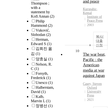
and peace
Thompson ;
with a
Kurspahic,
statement by
Kemal
Kofi Annan
(2)
Institute of
Peace Press
Philip
2003
Hammond
(2)
Vuković,
Slobodan
(2)
복사/
Herman,
대출
Edward S
(1)
신청
김희진 옮
10
김
(1)
The war beat,
양효실
(1)
Pacific : the
Nelson, R.
American
C
(1)
media at war
Forsyth,
against Japan
Frederick
(1)
Unesco
(1)
Casey, Steven
Halberstam,
Oxford
David
(1)
University
Press
Kalb,
2021
Marvin L
(1)
정병선
(1)