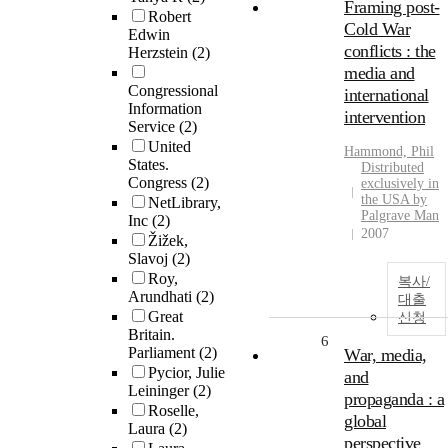
Framing post-
Robert
Cold War
Edwin
conflicts : the
Herzstein
(2)
media and
Congressional
international
Information
intervention
Service
(2)
United
Hammond, Phil
States.
Distributed
Congress
(2)
exclusively in
the USA by
NetLibrary,
Palgrave Man
Inc
(2)
2007
Žižek,
Slavoj
(2)
Roy,
복사/
Arundhati
(2)
대출
Great
신청
Britain.
6
Parliament
(2)
War, media,
Pycior, Julie
and
Leininger
(2)
propaganda : a
Roselle,
global
Laura
(2)
perspective