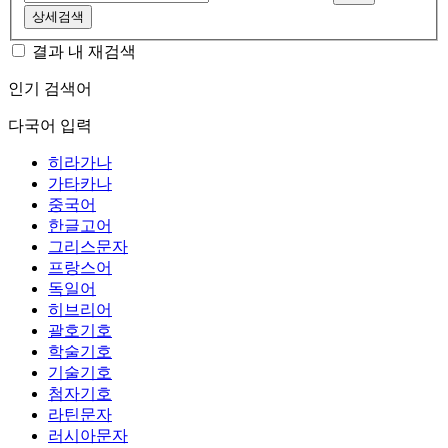
상세검색
결과 내 재검색
인기 검색어
다국어 입력
히라가나
가타카나
중국어
한글고어
그리스문자
프랑스어
독일어
히브리어
괄호기호
학술기호
기술기호
첨자기호
라틴문자
러시아문자