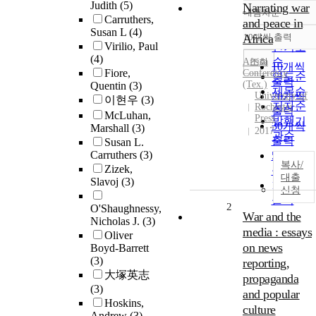
Judith
(5)
Narrating war
내림차순
정확도
Carruthers,
and peace in
Susan L
(4)
순
Africa
10개씩 출력
내림차
Virilio, Paul
인기도
(4)
순
조회
Africa
10개씩
Fiore,
Conference
연도순
출력
(Tex.)
Quentin
(3)
제목순
University of
20개씩
이현우
(3)
저자순
Rochester
출력
McLuhan,
Press
발행기
30개씩
Marshall
(3)
2017
관순
출력
Susan L.
Carruthers
(3)
50개씩
복사/
Zizek,
출력
대출
Slavoj
(3)
100개씩
신청
출력
2
O'Shaughnessy,
War and the
Nicholas J.
(3)
media : essays
Oliver
on news
Boyd-Barrett
(3)
reporting,
大塚英志
propaganda
(3)
and popular
Hoskins,
culture
Andrew
(3)