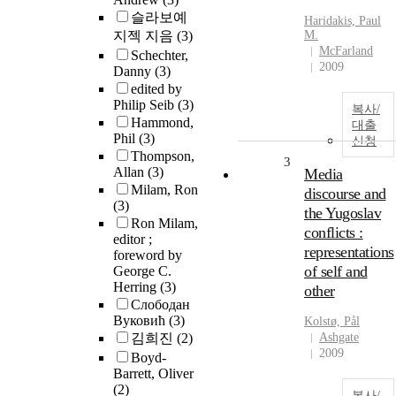
슬라보예
Haridakis, Paul
지젝 지음
(3)
M.
McFarland
Schechter,
2009
Danny
(3)
edited by
Philip Seib
(3)
복사/
Hammond,
대출
Phil
(3)
신청
Thompson,
3
Allan
(3)
Media
Milam, Ron
discourse and
(3)
the Yugoslav
Ron Milam,
conflicts :
editor ;
representations
foreword by
of self and
George C.
Herring
(3)
other
Слободан
Вуковић
(3)
Kolstø, Pål
김희진
(2)
Ashgate
2009
Boyd-
Barrett, Oliver
(2)
복사/