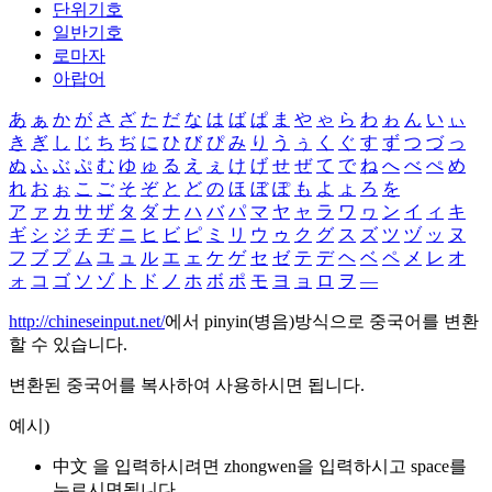
단위기호
일반기호
로마자
아랍어
あ
ぁ
か
が
さ
ざ
た
だ
な
は
ば
ぱ
ま
や
ゃ
ら
わ
ゎ
ん
い
ぃ
き
ぎ
し
じ
ち
ぢ
に
ひ
び
ぴ
み
り
う
ぅ
く
ぐ
す
ず
つ
づ
っ
ぬ
ふ
ぶ
ぷ
む
ゆ
ゅ
る
え
ぇ
け
げ
せ
ぜ
て
で
ね
へ
べ
ぺ
め
れ
お
ぉ
こ
ご
そ
ぞ
と
ど
の
ほ
ぼ
ぽ
も
よ
ょ
ろ
を
ア
ァ
カ
サ
ザ
タ
ダ
ナ
ハ
バ
パ
マ
ヤ
ャ
ラ
ワ
ヮ
ン
イ
ィ
キ
ギ
シ
ジ
チ
ヂ
ニ
ヒ
ビ
ピ
ミ
リ
ウ
ゥ
ク
グ
ス
ズ
ツ
ヅ
ッ
ヌ
フ
ブ
プ
ム
ユ
ュ
ル
エ
ェ
ケ
ゲ
セ
ゼ
テ
デ
ヘ
ベ
ペ
メ
レ
オ
ォ
コ
ゴ
ソ
ゾ
ト
ド
ノ
ホ
ボ
ポ
モ
ヨ
ョ
ロ
ヲ
―
http://chineseinput.net/
에서 pinyin(병음)방식으로 중국어를 변환
할 수 있습니다.
변환된 중국어를 복사하여 사용하시면 됩니다.
예시)
中文 을 입력하시려면
zhongwen
을 입력하시고 space를
누르시면됩니다.