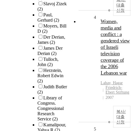
Slavoj Zizek
대출
(2)
신청
Paul,
4
Gerhard
(2)
Women,
Moyers, Bill
media and
D
(2)
conflict : a
Der Derian,
gendered view
James
(2)
of Israeli
James Der
television
Derian
(2)
Tulloch,
coverage of
John
(2)
the 2006
Herzstein,
Lebanon war
Robert Edwin
(2)
Lahav, Hagar
Judith Butler
Friedrich-
(2)
Ebert Stiftung
Library of
2007
Congress.
Congressional
복사/
Research
대출
Service
(2)
신청
Kamalipour,
5
Yahya R
(2)