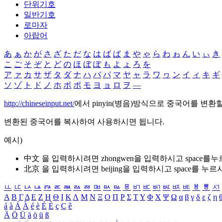
단위기호
일반기호
로마자
아랍어
あ
ぁ
か
が
さ
ざ
た
だ
な
は
ば
ぱ
ま
や
ゃ
ら
わ
ゎ
ん
い
ぃ
き
こ
ご
そ
ぞ
と
ど
の
ほ
ぼ
ぽ
も
よ
ょ
ろ
を
ア
ァ
カ
サ
ザ
タ
ダ
ナ
ハ
バ
パ
マ
ヤ
ャ
ラ
ワ
ヮ
ン
イ
ィ
キ
ギ
ソ
ゾ
ト
ド
ノ
ホ
ボ
ポ
モ
ヨ
ョ
ロ
ヲ
―
http://chineseinput.net/
에서 pinyin(병음)방식으로 중국어를 변환
변환된 중국어를 복사하여 사용하시면 됩니다.
예시)
中文 을 입력하시려면
zhongwen
을 입력하시고 space를
北京 을 입력하시려면
beijing
을 입력하시고 space를 누르
ㅥ
ㅦ
ㅧ
ㅨ
ㅩ
ㅪ
ㅫ
ㅬ
ㅭ
ㅮ
ㅯ
ㅰ
ㅱ
ㅲ
ㅳ
ㅴ
ㅵ
ㅶ
ㅷ
ㅸ
ㅹ
ㅺ
Α
Β
Γ
Δ
Ε
Ζ
Η
Θ
Ι
Κ
Λ
Μ
Ν
Ξ
Ο
Π
Ρ
Σ
Τ
Υ
Φ
Χ
Ψ
Ω
α
β
γ
δ
ε
ζ
η
á
à
Á
À
é
è
É
È
ç
Ç
ê
Ä
Ö
Ü
ä
ö
ü
ß