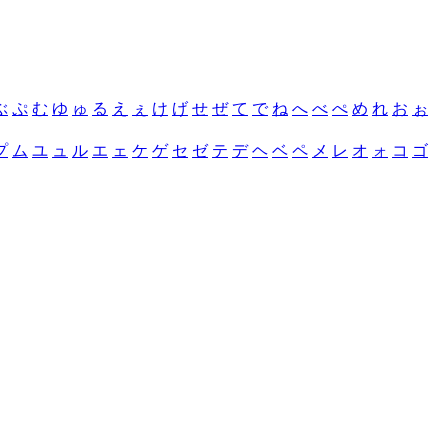
ぶ
ぷ
む
ゆ
ゅ
る
え
ぇ
け
げ
せ
ぜ
て
で
ね
へ
べ
ぺ
め
れ
お
ぉ
プ
ム
ユ
ュ
ル
エ
ェ
ケ
ゲ
セ
ゼ
テ
デ
ヘ
ベ
ペ
メ
レ
オ
ォ
コ
ゴ