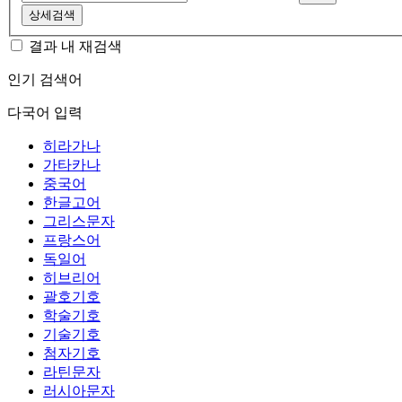
상세검색
결과 내 재검색
인기 검색어
다국어 입력
히라가나
가타카나
중국어
한글고어
그리스문자
프랑스어
독일어
히브리어
괄호기호
학술기호
기술기호
첨자기호
라틴문자
러시아문자