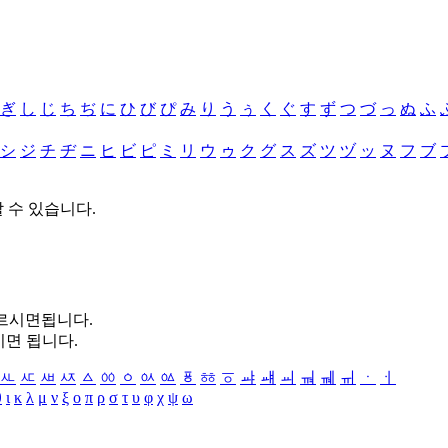
ぎ
し
じ
ち
ぢ
に
ひ
び
ぴ
み
り
う
ぅ
く
ぐ
す
ず
つ
づ
っ
ぬ
ふ
シ
ジ
チ
ヂ
ニ
ヒ
ビ
ピ
ミ
リ
ウ
ゥ
ク
グ
ス
ズ
ツ
ヅ
ッ
ヌ
フ
ブ
할 수 있습니다.
누르시면됩니다.
시면 됩니다.
ㅻ
ㅼ
ㅽ
ㅾ
ㅿ
ㆀ
ㆁ
ㆂ
ㆃ
ㆄ
ㆅ
ㆆ
ㆇ
ㆈ
ㆉ
ㆊ
ㆋ
ㆌ
ㆍ
ㆎ
θ
ι
κ
λ
μ
ν
ξ
ο
π
ρ
σ
τ
υ
φ
χ
ψ
ω