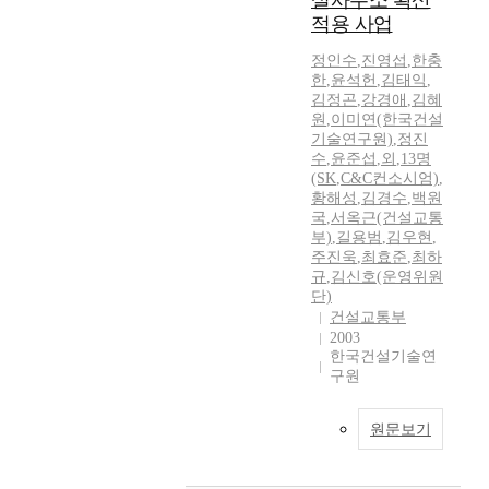
설사무소 확산
적용 사업
정인수
,
진영섭
,
한충
한
,
윤석헌
,
김태익
,
김정곤
,
강경애
,
김혜
원
,
이미연(한국건설
기술연구원)
,
정진
수
,
윤준섭
,
외
,
13명
(SK
,
C&C컨소시엄)
,
황해성
,
김경수
,
백원
국
,
서옥근(건설교통
부)
,
길용범
,
김우현
,
주진욱
,
최효준
,
최하
규
,
김신호(운영위원
단)
건설교통부
2003
한국건설기술연
구원
원문보기