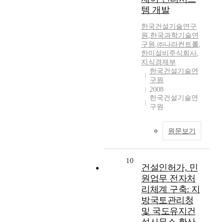
템 개발
한국건설기술연구
원
,
한국과학기술연
구원
,
㈜나라컨트롤
,
한미설비주식회사
,
지식경제부
한국건설기술연
구원
2008
한국건설기술연
구원
원문보기
10
건설인허가, 민
원업무 전자처
리체계 구축: 지
방국토관리청
및 국도유지건