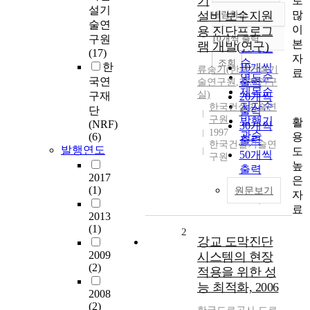
기
로
설기
많
설비 보수지원
내림차순
정확도
술연
이
용 진단프로그
순
구원
10개씩 출력
내림차순
본
램 개발(연구)
인기도
(17)
자
순
조회
한
10개씩
류승기(한국건설기
료
연도순
국연
출력
술연구원
,
기전연구
제목순
실)
구재
20개씩
저자순
한국건설기술연
단
출력
구원
발행기
활
(NRF)
30개씩
1997
관순
용
(6)
출력
한국건설기술연
발행연도
도
50개씩
구원
높
출력
2017
은
100개씩
(1)
원문보기
자
출력
료
2013
(1)
2
강교 도막진단
2009
시스템의 현장
(2)
적용을 위한 성
능 최적화, 2006
2008
(2)