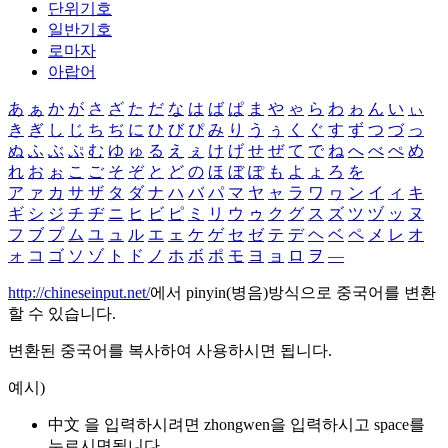
단위기호
일반기호
로마자
아랍어
あ
ぁ
か
が
さ
ざ
た
だ
な
は
ば
ぱ
ま
や
ゃ
ら
わ
ゎ
ん
い
ぃ
き
ぎ
し
じ
ち
ぢ
に
ひ
び
ぴ
み
り
う
ぅ
く
ぐ
す
ず
つ
づ
っ
ぬ
ふ
ぶ
ぷ
む
ゆ
ゅ
る
え
ぇ
け
げ
せ
ぜ
て
で
ね
へ
べ
ぺ
め
れ
お
ぉ
こ
ご
そ
ぞ
と
ど
の
ほ
ぼ
ぽ
も
よ
ょ
ろ
を
ア
ァ
カ
サ
ザ
タ
ダ
ナ
ハ
バ
パ
マ
ヤ
ャ
ラ
ワ
ヮ
ン
イ
ィ
キ
ギ
シ
ジ
チ
ヂ
ニ
ヒ
ビ
ピ
ミ
リ
ウ
ゥ
ク
グ
ス
ズ
ツ
ヅ
ッ
ヌ
フ
ブ
プ
ム
ユ
ュ
ル
エ
ェ
ケ
ゲ
セ
ゼ
テ
デ
ヘ
ベ
ペ
メ
レ
オ
ォ
コ
ゴ
ソ
ゾ
ト
ド
ノ
ホ
ボ
ポ
モ
ヨ
ョ
ロ
ヲ
―
http://chineseinput.net/
에서 pinyin(병음)방식으로 중국어를 변환
할 수 있습니다.
변환된 중국어를 복사하여 사용하시면 됩니다.
예시)
中文 을 입력하시려면
zhongwen
을 입력하시고 space를
누르시면됩니다.