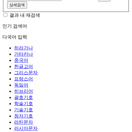
상세검색
결과 내 재검색
인기 검색어
다국어 입력
히라가나
가타카나
중국어
한글고어
그리스문자
프랑스어
독일어
히브리어
괄호기호
학술기호
기술기호
첨자기호
라틴문자
러시아문자