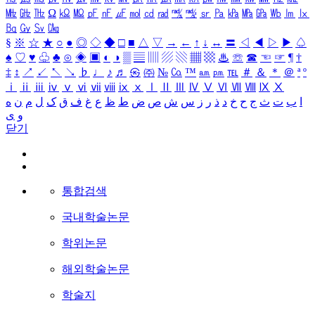
㎒
㎓
㎔
Ω
㏀
㏁
㎊
㎋
㎌
㏖
㏅
㎭
㎮
㎯
㏛
㎩
㎪
㎫
㎬
㏝
㏐
㏓
㏃
㏉
㏜
㏆
§
※
☆
★
○
●
◎
◇
◆
□
■
△
▽
→
←
↑
↓
↔
〓
◁
◀
▷
▶
♤
♠
♡
♥
♧
♣
⊙
◈
▣
◐
◑
▒
▤
▥
▨
▧
▦
▩
♨
☏
☎
☜
☞
¶
†
‡
↕
↗
↙
↖
↘
♭
♩
♪
♬
㉿
㈜
№
㏇
™
㏂
㏘
℡
＃
＆
＊
＠
ª
º
ⅰ
ⅱ
ⅲ
ⅳ
ⅴ
ⅵ
ⅶ
ⅷ
ⅸ
ⅹ
Ⅰ
Ⅱ
Ⅲ
Ⅳ
Ⅴ
Ⅵ
Ⅶ
Ⅷ
Ⅸ
Ⅹ
ا
ب
ت
ث
ج
ح
خ
د
ذ
ر
ز
س
ش
ص
ض
ط
ظ
ع
غ
ف
ق
ک
ل
م
ن
ه
و
ی
닫기
통합검색
국내학술논문
학위논문
해외학술논문
학술지