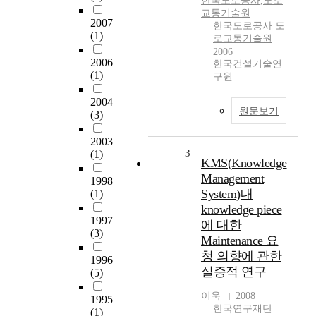
한국도로공사
,
도로
교통기술원
2007
한국도로공사 도
(1)
로교통기술원
2006
2006
한국건설기술연
(1)
구원
2004
원문보기
(3)
2003
3
(1)
KMS(Knowledge
Management
1998
System)내
(1)
knowledge piece
1997
에 대한
(3)
Maintenance 요
청 의향에 관한
1996
실증적 연구
(5)
이욱
2008
1995
한국연구재단
(1)