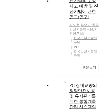
전기설비 고장
사고 예방 및 진
단기법에 관한
연구(연구)
최도혁
,
류승기(한국
건설기술연구원
,
기
전연구실)
한국건설기술연
구원
1996
한국건설기술연
구원
원문보기
6
PC 장대교량의
정밀안전시공
및 유지관리를
위한 통합계측
관리 시스템의