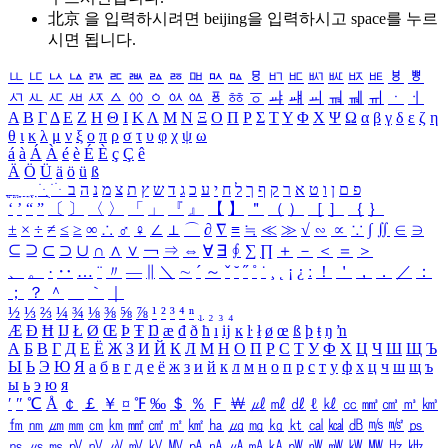
北京 을 입력하시려면
beijing
을 입력하시고 space를 누르
시면 됩니다.
ㅥ
ㅦ
ㅧ
ㅨ
ㅩ
ㅪ
ㅫ
ㅬ
ㅭ
ㅮ
ㅯ
ㅰ
ㅱ
ㅲ
ㅳ
ㅴ
ㅵ
ㅶ
ㅷ
ㅸ
ㅹ
ㅺ
ㅻ
ㅼ
ㅽ
ㅾ
ㅿ
ㆀ
ㆁ
ㆂ
ㆃ
ㆄ
ㆅ
ㆆ
ㆇ
ㆈ
ㆉ
ㆊ
ㆋ
ㆌ
ㆍ
ㆎ
Α
Β
Γ
Δ
Ε
Ζ
Η
Θ
Ι
Κ
Λ
Μ
Ν
Ξ
Ο
Π
Ρ
Σ
Τ
Υ
Φ
Χ
Ψ
Ω
α
β
γ
δ
ε
ζ
η
θ
ι
κ
λ
μ
ν
ξ
ο
π
ρ
σ
τ
υ
φ
χ
ψ
ω
á
à
Á
À
é
è
É
È
ç
Ç
ê
Ä
Ö
Ü
ä
ö
ü
ß
ְ
ֳ
ֲ
ֱ
ָ
ַ
ֵ
ֶ
ִ
ֹ
ּ
ֻ
ׂ
ׁ
ּ
ב
ה
נ
מ
צ
ת
ץ
ש
ד
ג
כ
ע
י
ח
ל
ך
ף
ק
ר
א
ט
ו
ן
ם
פ
‘
’
“
”
〔
〕
〈
〉
「
」
『
』
【
】
＂
（
）
［
］
｛
｝
±
×
÷
≠
≤
≥
∞
∴
♂
♀
∠
⊥
⌒
∂
∇
≡
≒
≪
≫
√
∽
∝
∵
∫
∬
∈
∋
⊆
⊇
⊂
⊃
∪
∩
∧
∨
￢
⇒
⇔
∀
∃
∮
∑
∏
＋
－
＜
＝
＞
、
。
·
‥
…
¨
〃
―
∥
＼
∼
´
～
ˇ
˘
˝
˚
˙
¸
˛
¡
¿
ː
！
＇
，
．
／
：
；
？
＾
＿
｀
｜
½
⅓
⅔
¼
¾
⅛
⅜
⅝
⅞
¹
²
³
⁴
ⁿ
₁
₂
₃
₄
Æ
Ð
Ħ
Ĳ
Ł
Ø
Œ
Þ
Ŧ
Ŋ
æ
đ
ð
ħ
ı
ĳ
ĸ
ŀ
ł
ø
œ
ß
þ
ŧ
ŋ
ŉ
А
Б
В
Г
Д
Е
Ё
Ж
З
И
Й
К
Л
М
Н
О
П
Р
С
Т
У
Ф
Х
Ц
Ч
Ш
Щ
Ъ
Ы
Ь
Э
Ю
Я
а
б
в
г
д
е
ё
ж
з
и
й
к
л
м
н
о
п
р
с
т
у
ф
х
ц
ч
ш
щ
ъ
ы
ь
э
ю
я
′
″
℃
Å
￠
￡
￥
¤
℉
‰
＄
％
Ｆ
￦
㎕
㎖
㎗
ℓ
㎘
㏄
㎣
㎤
㎥
㎦
㎙
㎚
㎛
㎜
㎝
㎞
㎟
㎠
㎡
㎢
㏊
㎍
㎎
㎏
㏏
㎈
㎉
㏈
㎧
㎨
㎰
㎱
㎲
㎳
㎴
㎵
㎶
㎷
㎸
㎹
㎀
㎁
㎂
㎃
㎄
㎺
㎻
㎽
㎾
㎿
㎐
㎑