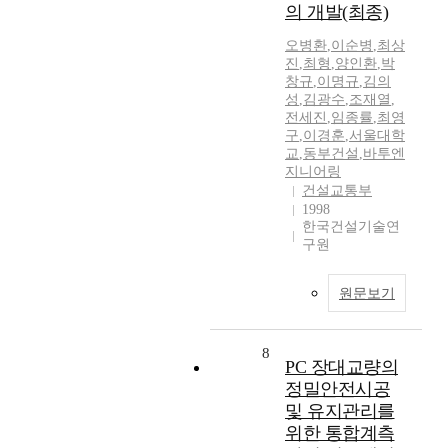
의 개발(최종)
오병환
,
이순병
,
최상
진
,
최형
,
양인환
,
박
창규
,
이명규
,
김의
성
,
김광수
,
조재열
,
전세진
,
임종률
,
최영
구
,
이경훈
,
서울대학
교
,
동부건설
,
바투엔
지니어링
건설교통부
1998
한국건설기술연
구원
원문보기
8
PC 장대교량의
정밀안전시공
및 유지관리를
위한 통합계측