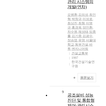
관리 시스템의
개발(연차)
오병환
,
김의성
,
최인
혁
,
박창규
,
이성로
,
최상진
,
최형
,
이명
규
,
홍경옥
,
양인환
,
차수원
,
채성태
,
임종
률
,
김기중
,
김광수
,
장승엽
,
유영
,
서울대
학교
,
동부건설
,
바
투
,
엔지니어링
건설교통부
1997
한국건설기술연
구원
원문보기
9
공조설비 성능
진단 및 통합형
제어·관리시스