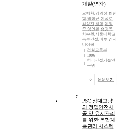
개발(연차)
오병환
,
김의성
,
최인
혁
,
박창규
,
이성로
,
최상진
,
최형
,
이형
준
,
양인환
,
홍경옥
,
차수원
,
서울대학교
,
동부건설
,
바투
,
엔지
니어링
건설교통부
1996
한국건설기술연
구원
원문보기
7
PSC 장대교량
의 정밀안전시
공 및 유지관리
를 위한 통합계
측관리 시스템