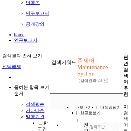
단행본
연구보고서
공개강의
home
연구보고서
검색결과 좁혀 보기
연
주제어 :
검색키워드
관
Maintenance
선택해제
검
System
색
(검색결과
23
건)
어
좁혀본 항목 보기
추
순서
천
검색량순
이
내보내기
내책장담기
가나다순
검
한글로보기
발행기관
색
1
한
전
어
정확도순
국건