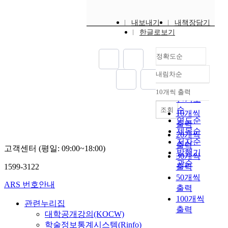
내보내기
내책장담기
한글로보기
정확도순
내림차순
정확도
순
10개씩 출력
내림차순
인기도
순
조회
10개씩
연도순
출력
제목순
20개씩
저자순
출력
고객센터 (평일: 09:00~18:00)
발행기
30개씩
관순
1599-3122
출력
50개씩
ARS 번호안내
출력
100개씩
관련누리집
출력
대학공개강의(KOCW)
학술정보통계시스템(Rinfo)