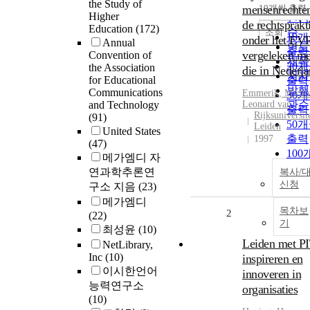
순
the Study of
mensenrechten
10개씩 출력
내림
Higher
인기
de rechtsprakt
Education
(172)
순
조회
10
onder het EV
Annual
연도
출력
vergeleken me
Convention of
제목
20
the Association
die in Nederl
저자
for Educational
출력
발행
Communications
Emmerik, Michie
30
and Technology
Leonard van
관순
출력
Rijksuniversite
(91)
50
Leiden
United States
출력
1997
(47)
100
메가엠디 자
출력
연과학추론연
복사/
신청
구소 지음
(23)
메가엠디
목차보
2
(22)
기
최성윤
(10)
Leiden met PI
NetLibrary,
Inc
(10)
inspireren en
이시한언어
innoveren in
능력연구소
organisaties
(10)