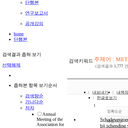
단행본
연구보고서
공개강의
home
단행본
검색결과 좁혀 보기
주제어 : MET
검색키워드
선택해제
(검색결과
1,777
건
좁혀본 항목 보기순서
내보내기
내책
검색량순
한글로보기
가나다순
1
저자
정확도순
Annual
Schadevergoe
Meeting of the
내림차순
정확
Association for
bij schending