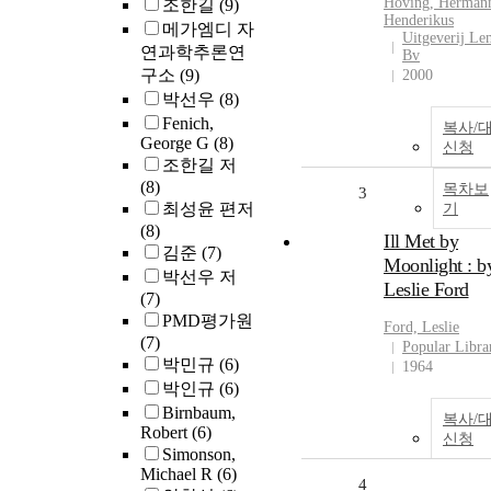
Hoving, Herman
조한길
(9)
Henderikus
메가엠디 자
Uitgeverij L
연과학추론연
Bv
구소
(9)
2000
박선우
(8)
Fenich,
복사/
George G
(8)
신청
조한길 저
(8)
목차보
3
최성윤 편저
기
(8)
Ill Met by
김준
(7)
Moonlight : b
박선우 저
Leslie Ford
(7)
PMD평가원
Ford, Leslie
(7)
Popular Libra
박민규
(6)
1964
박인규
(6)
Birnbaum,
복사/
Robert
(6)
신청
Simonson,
Michael R
(6)
4