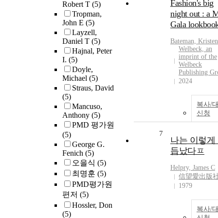
Fashion's big
Robert T
(5)
night out : a 
Tropman,
John E
(5)
Gala lookboo
Layzell,
Daniel T
(5)
Bateman, Kristen
Welbeck, an
Hajnal, Peter
imprint of the
I.
(5)
Welbeck
Doyle,
Publishing Gr
Michael
(5)
2024
Straus, David
(5)
복사/
Mancuso,
신청
Anthony
(5)
PMD 평가원
7
(5)
나는 이렇게
George G.
듭났다ㅍ
Fenich
(5)
오을식
(5)
Helpry, James C
최명훈
(5)
信望愛出版
PMD평가원
1979
편저
(5)
Hossler, Don
복사/
(5)
신청