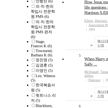
안항선
(6)
How Jesus me
의·치·한의
life questions 
학입시 전문학
Harrison S.Ell
원 PMS
(6)
Elliott, Harrison
의·치·한의
Association Pr
학입시 전문학
1991
원 PMS 편저
(6)
복사/
Stage,
신청
Frances K
(6)
Townsend,
Barbara K
(6)
5
When Harry 
정진영
(5)
Sally ...
김경훈
(5)
이영인
(5)
McDonald, Tama
Lee, Witness
Jeffers
(5)
Palgrave
2
한국복음서
원
(5)
복사/
윗트니스 리
신청
저
(5)
Blackburn,
6