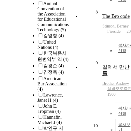
Annual
Convention of
8
the Association
The Bro code
for Educational
Communications
Stinson, Barney
Technology
(5)
Fireside
20
강영창
(4)
United
복사/
Nations
(4)
신청
한국복음서
원번역부 역
(4)
9
김경순
(4)
길에서 만난
김정욱
(4)
들
American
Bar Association
Brother Andrew
(4)
성바오로출
1988
Lawrence,
Janet H
(4)
John E.
복사/
Tropman
(4)
신청
Hannafin,
Michael J
(4)
목차보
10
박인규 저
기