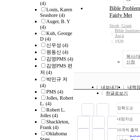
(4)
Bible Problem
Louis, Karen
Fairly Met
Seashore
(4)
Auger, B. Y
Stroh, Grant
(4)
Bible Institut
Kuh, George
Ass'n
D
(4)
1928
신우성
(4)
원동신
(4)
복사/
김영PMS
(4)
신청
김영PMS 편
저
(4)
박민규 저
(4)
내보내기
내책
PMS
(4)
한글로보기
Jolles, Robert
L.
(4)
정확도순
Robert L.
Jolles
(4)
내림차순
정확
Shackleton,
Frank
(4)
순
10개씩 출력
내림
Oklahoma
인기
State