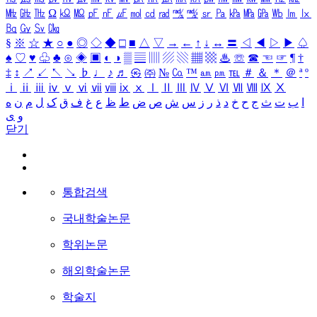
㎒
㎓
㎔
Ω
㏀
㏁
㎊
㎋
㎌
㏖
㏅
㎭
㎮
㎯
㏛
㎩
㎪
㎫
㎬
㏝
㏐
㏓
㏃
㏉
㏜
㏆
§
※
☆
★
○
●
◎
◇
◆
□
■
△
▽
→
←
↑
↓
↔
〓
◁
◀
▷
▶
♤
♠
♡
♥
♧
♣
⊙
◈
▣
◐
◑
▒
▤
▥
▨
▧
▦
▩
♨
☏
☎
☜
☞
¶
†
‡
↕
↗
↙
↖
↘
♭
♩
♪
♬
㉿
㈜
№
㏇
™
㏂
㏘
℡
＃
＆
＊
＠
ª
º
ⅰ
ⅱ
ⅲ
ⅳ
ⅴ
ⅵ
ⅶ
ⅷ
ⅸ
ⅹ
Ⅰ
Ⅱ
Ⅲ
Ⅳ
Ⅴ
Ⅵ
Ⅶ
Ⅷ
Ⅸ
Ⅹ
ا
ب
ت
ث
ج
ح
خ
د
ذ
ر
ز
س
ش
ص
ض
ط
ظ
ع
غ
ف
ق
ک
ل
م
ن
ه
و
ی
닫기
통합검색
국내학술논문
학위논문
해외학술논문
학술지