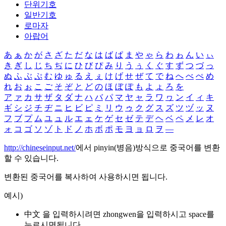
단위기호
일반기호
로마자
아랍어
あ
ぁ
か
が
さ
ざ
た
だ
な
は
ば
ぱ
ま
や
ゃ
ら
わ
ゎ
ん
い
ぃ
き
ぎ
し
じ
ち
ぢ
に
ひ
び
ぴ
み
り
う
ぅ
く
ぐ
す
ず
つ
づ
っ
ぬ
ふ
ぶ
ぷ
む
ゆ
ゅ
る
え
ぇ
け
げ
せ
ぜ
て
で
ね
へ
べ
ぺ
め
れ
お
ぉ
こ
ご
そ
ぞ
と
ど
の
ほ
ぼ
ぽ
も
よ
ょ
ろ
を
ア
ァ
カ
サ
ザ
タ
ダ
ナ
ハ
バ
パ
マ
ヤ
ャ
ラ
ワ
ヮ
ン
イ
ィ
キ
ギ
シ
ジ
チ
ヂ
ニ
ヒ
ビ
ピ
ミ
リ
ウ
ゥ
ク
グ
ス
ズ
ツ
ヅ
ッ
ヌ
フ
ブ
プ
ム
ユ
ュ
ル
エ
ェ
ケ
ゲ
セ
ゼ
テ
デ
ヘ
ベ
ペ
メ
レ
オ
ォ
コ
ゴ
ソ
ゾ
ト
ド
ノ
ホ
ボ
ポ
モ
ヨ
ョ
ロ
ヲ
―
http://chineseinput.net/
에서 pinyin(병음)방식으로 중국어를 변환
할 수 있습니다.
변환된 중국어를 복사하여 사용하시면 됩니다.
예시)
中文 을 입력하시려면
zhongwen
을 입력하시고 space를
누르시면됩니다.