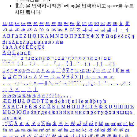
北京 을 입력하시려면
beijing
을 입력하시고 space를 누르
시면 됩니다.
ㅥ
ㅦ
ㅧ
ㅨ
ㅩ
ㅪ
ㅫ
ㅬ
ㅭ
ㅮ
ㅯ
ㅰ
ㅱ
ㅲ
ㅳ
ㅴ
ㅵ
ㅶ
ㅷ
ㅸ
ㅹ
ㅺ
ㅻ
ㅼ
ㅽ
ㅾ
ㅿ
ㆀ
ㆁ
ㆂ
ㆃ
ㆄ
ㆅ
ㆆ
ㆇ
ㆈ
ㆉ
ㆊ
ㆋ
ㆌ
ㆍ
ㆎ
Α
Β
Γ
Δ
Ε
Ζ
Η
Θ
Ι
Κ
Λ
Μ
Ν
Ξ
Ο
Π
Ρ
Σ
Τ
Υ
Φ
Χ
Ψ
Ω
α
β
γ
δ
ε
ζ
η
θ
ι
κ
λ
μ
ν
ξ
ο
π
ρ
σ
τ
υ
φ
χ
ψ
ω
á
à
Á
À
é
è
É
È
ç
Ç
ê
Ä
Ö
Ü
ä
ö
ü
ß
ְ
ֳ
ֲ
ֱ
ָ
ַ
ֵ
ֶ
ִ
ֹ
ּ
ֻ
ׂ
ׁ
ּ
ב
ה
נ
מ
צ
ת
ץ
ש
ד
ג
כ
ע
י
ח
ל
ך
ף
ק
ר
א
ט
ו
ן
ם
פ
‘
’
“
”
〔
〕
〈
〉
「
」
『
』
【
】
＂
（
）
［
］
｛
｝
±
×
÷
≠
≤
≥
∞
∴
♂
♀
∠
⊥
⌒
∂
∇
≡
≒
≪
≫
√
∽
∝
∵
∫
∬
∈
∋
⊆
⊇
⊂
⊃
∪
∩
∧
∨
￢
⇒
⇔
∀
∃
∮
∑
∏
＋
－
＜
＝
＞
、
。
·
‥
…
¨
〃
―
∥
＼
∼
´
～
ˇ
˘
˝
˚
˙
¸
˛
¡
¿
ː
！
＇
，
．
／
：
；
？
＾
＿
｀
｜
½
⅓
⅔
¼
¾
⅛
⅜
⅝
⅞
¹
²
³
⁴
ⁿ
₁
₂
₃
₄
Æ
Ð
Ħ
Ĳ
Ł
Ø
Œ
Þ
Ŧ
Ŋ
æ
đ
ð
ħ
ı
ĳ
ĸ
ŀ
ł
ø
œ
ß
þ
ŧ
ŋ
ŉ
А
Б
В
Г
Д
Е
Ё
Ж
З
И
Й
К
Л
М
Н
О
П
Р
С
Т
У
Ф
Х
Ц
Ч
Ш
Щ
Ъ
Ы
Ь
Э
Ю
Я
а
б
в
г
д
е
ё
ж
з
и
й
к
л
м
н
о
п
р
с
т
у
ф
х
ц
ч
ш
щ
ъ
ы
ь
э
ю
я
′
″
℃
Å
￠
￡
￥
¤
℉
‰
＄
％
Ｆ
￦
㎕
㎖
㎗
ℓ
㎘
㏄
㎣
㎤
㎥
㎦
㎙
㎚
㎛
㎜
㎝
㎞
㎟
㎠
㎡
㎢
㏊
㎍
㎎
㎏
㏏
㎈
㎉
㏈
㎧
㎨
㎰
㎱
㎲
㎳
㎴
㎵
㎶
㎷
㎸
㎹
㎀
㎁
㎂
㎃
㎄
㎺
㎻
㎽
㎾
㎿
㎐
㎑