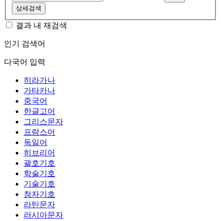
상세검색
결과 내 재검색
인기 검색어
다국어 입력
히라가나
가타카나
중국어
한글고어
그리스문자
프랑스어
독일어
히브리어
괄호기호
학술기호
기술기호
첨자기호
라틴문자
러시아문자