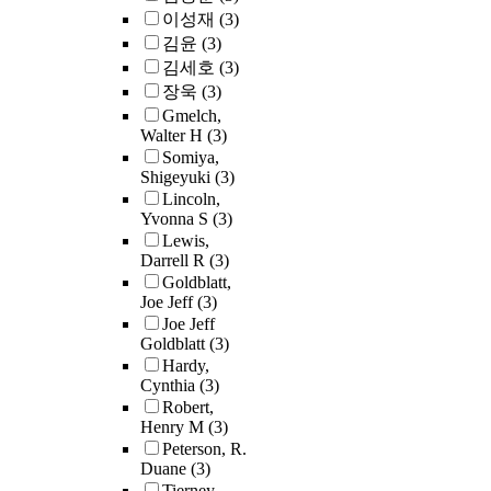
이성재
(3)
김윤
(3)
김세호
(3)
장욱
(3)
Gmelch,
Walter H
(3)
Somiya,
Shigeyuki
(3)
Lincoln,
Yvonna S
(3)
Lewis,
Darrell R
(3)
Goldblatt,
Joe Jeff
(3)
Joe Jeff
Goldblatt
(3)
Hardy,
Cynthia
(3)
Robert,
Henry M
(3)
Peterson, R.
Duane
(3)
Tierney,