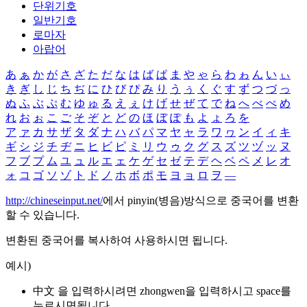
단위기호
일반기호
로마자
아랍어
あ
ぁ
か
が
さ
ざ
た
だ
な
は
ば
ぱ
ま
や
ゃ
ら
わ
ゎ
ん
い
ぃ
き
ぎ
し
じ
ち
ぢ
に
ひ
び
ぴ
み
り
う
ぅ
く
ぐ
す
ず
つ
づ
っ
ぬ
ふ
ぶ
ぷ
む
ゆ
ゅ
る
え
ぇ
け
げ
せ
ぜ
て
で
ね
へ
べ
ぺ
め
れ
お
ぉ
こ
ご
そ
ぞ
と
ど
の
ほ
ぼ
ぽ
も
よ
ょ
ろ
を
ア
ァ
カ
サ
ザ
タ
ダ
ナ
ハ
バ
パ
マ
ヤ
ャ
ラ
ワ
ヮ
ン
イ
ィ
キ
ギ
シ
ジ
チ
ヂ
ニ
ヒ
ビ
ピ
ミ
リ
ウ
ゥ
ク
グ
ス
ズ
ツ
ヅ
ッ
ヌ
フ
ブ
プ
ム
ユ
ュ
ル
エ
ェ
ケ
ゲ
セ
ゼ
テ
デ
ヘ
ベ
ペ
メ
レ
オ
ォ
コ
ゴ
ソ
ゾ
ト
ド
ノ
ホ
ボ
ポ
モ
ヨ
ョ
ロ
ヲ
―
http://chineseinput.net/
에서 pinyin(병음)방식으로 중국어를 변환
할 수 있습니다.
변환된 중국어를 복사하여 사용하시면 됩니다.
예시)
中文 을 입력하시려면
zhongwen
을 입력하시고 space를
누르시면됩니다.