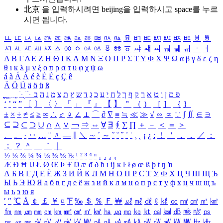
北京 을 입력하시려면
beijing
을 입력하시고 space를 누르
시면 됩니다.
ㅥ
ㅦ
ㅧ
ㅨ
ㅩ
ㅪ
ㅫ
ㅬ
ㅭ
ㅮ
ㅯ
ㅰ
ㅱ
ㅲ
ㅳ
ㅴ
ㅵ
ㅶ
ㅷ
ㅸ
ㅹ
ㅺ
ㅻ
ㅼ
ㅽ
ㅾ
ㅿ
ㆀ
ㆁ
ㆂ
ㆃ
ㆄ
ㆅ
ㆆ
ㆇ
ㆈ
ㆉ
ㆊ
ㆋ
ㆌ
ㆍ
ㆎ
Α
Β
Γ
Δ
Ε
Ζ
Η
Θ
Ι
Κ
Λ
Μ
Ν
Ξ
Ο
Π
Ρ
Σ
Τ
Υ
Φ
Χ
Ψ
Ω
α
β
γ
δ
ε
ζ
η
θ
ι
κ
λ
μ
ν
ξ
ο
π
ρ
σ
τ
υ
φ
χ
ψ
ω
á
à
Á
À
é
è
É
È
ç
Ç
ê
Ä
Ö
Ü
ä
ö
ü
ß
ְ
ֳ
ֲ
ֱ
ָ
ַ
ֵ
ֶ
ִ
ֹ
ּ
ֻ
ׂ
ׁ
ּ
ב
ה
נ
מ
צ
ת
ץ
ש
ד
ג
כ
ע
י
ח
ל
ך
ף
ק
ר
א
ט
ו
ן
ם
פ
‘
’
“
”
〔
〕
〈
〉
「
」
『
』
【
】
＂
（
）
［
］
｛
｝
±
×
÷
≠
≤
≥
∞
∴
♂
♀
∠
⊥
⌒
∂
∇
≡
≒
≪
≫
√
∽
∝
∵
∫
∬
∈
∋
⊆
⊇
⊂
⊃
∪
∩
∧
∨
￢
⇒
⇔
∀
∃
∮
∑
∏
＋
－
＜
＝
＞
、
。
·
‥
…
¨
〃
―
∥
＼
∼
´
～
ˇ
˘
˝
˚
˙
¸
˛
¡
¿
ː
！
＇
，
．
／
：
；
？
＾
＿
｀
｜
½
⅓
⅔
¼
¾
⅛
⅜
⅝
⅞
¹
²
³
⁴
ⁿ
₁
₂
₃
₄
Æ
Ð
Ħ
Ĳ
Ł
Ø
Œ
Þ
Ŧ
Ŋ
æ
đ
ð
ħ
ı
ĳ
ĸ
ŀ
ł
ø
œ
ß
þ
ŧ
ŋ
ŉ
А
Б
В
Г
Д
Е
Ё
Ж
З
И
Й
К
Л
М
Н
О
П
Р
С
Т
У
Ф
Х
Ц
Ч
Ш
Щ
Ъ
Ы
Ь
Э
Ю
Я
а
б
в
г
д
е
ё
ж
з
и
й
к
л
м
н
о
п
р
с
т
у
ф
х
ц
ч
ш
щ
ъ
ы
ь
э
ю
я
′
″
℃
Å
￠
￡
￥
¤
℉
‰
＄
％
Ｆ
￦
㎕
㎖
㎗
ℓ
㎘
㏄
㎣
㎤
㎥
㎦
㎙
㎚
㎛
㎜
㎝
㎞
㎟
㎠
㎡
㎢
㏊
㎍
㎎
㎏
㏏
㎈
㎉
㏈
㎧
㎨
㎰
㎱
㎲
㎳
㎴
㎵
㎶
㎷
㎸
㎹
㎀
㎁
㎂
㎃
㎄
㎺
㎻
㎽
㎾
㎿
㎐
㎑