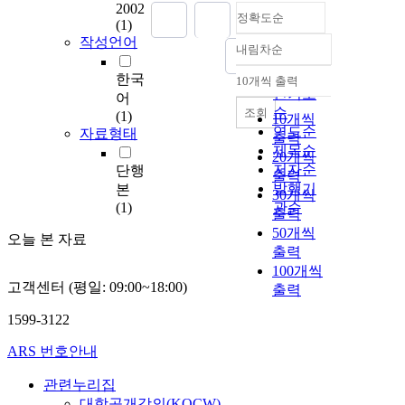
2002
정확도순
(1)
작성언어
내림차순
정확도
순
한국
10개씩 출력
내림차순
인기도
어
순
조회
(1)
10개씩
연도순
자료형태
출력
제목순
20개씩
저자순
단행
출력
발행기
본
30개씩
(1)
관순
출력
50개씩
오늘 본 자료
출력
100개씩
고객센터 (평일: 09:00~18:00)
출력
1599-3122
ARS 번호안내
관련누리집
대학공개강의(KOCW)