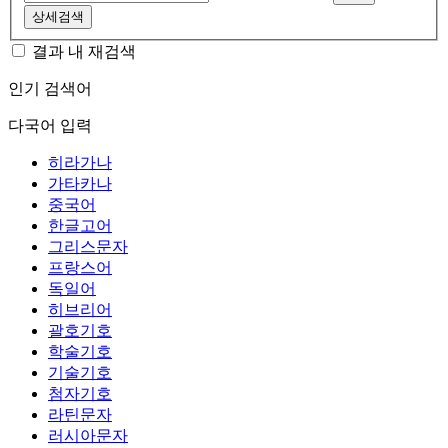
상세검색
결과 내 재검색
인기 검색어
다국어 입력
히라가나
가타카나
중국어
한글고어
그리스문자
프랑스어
독일어
히브리어
괄호기호
학술기호
기술기호
첨자기호
라틴문자
러시아문자