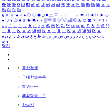
㎒
㎓
㎔
Ω
㏀
㏁
㎊
㎋
㎌
㏖
㏅
㎭
㎮
㎯
㏛
㎩
㎪
㎫
㎬
㏝
㏐
㏓
㏃
㏉
㏜
㏆
§
※
☆
★
○
●
◎
◇
◆
□
■
△
▽
→
←
↑
↓
↔
〓
◁
◀
▷
▶
♤
♠
♡
♥
♧
♣
⊙
◈
▣
◐
◑
▒
▤
▥
▨
▧
▦
▩
♨
☏
☎
☜
☞
¶
†
‡
↕
↗
↙
↖
↘
♭
♩
♪
♬
㉿
㈜
№
㏇
™
㏂
㏘
℡
＃
＆
＊
＠
ª
º
ⅰ
ⅱ
ⅲ
ⅳ
ⅴ
ⅵ
ⅶ
ⅷ
ⅸ
ⅹ
Ⅰ
Ⅱ
Ⅲ
Ⅳ
Ⅴ
Ⅵ
Ⅶ
Ⅷ
Ⅸ
Ⅹ
ا
ب
ت
ث
ج
ح
خ
د
ذ
ر
ز
س
ش
ص
ض
ط
ظ
ع
غ
ف
ق
ک
ل
م
ن
ه
و
ی
닫기
통합검색
국내학술논문
학위논문
해외학술논문
학술지