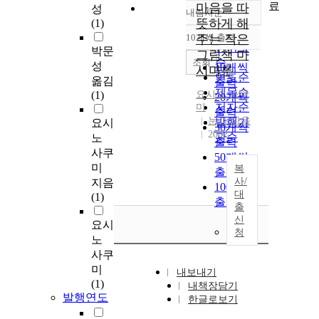
료
마음을 따
성
내림차순
정확도
뜻하게 해
(1)
순
10개씩 출력
주는 작은
내림차순
인기도
박문
그림책 마
순
조회
성
10개씩
시마루
연도순
옮김
출력
제목순
(1)
요시노 사쿠
20개씩
저자순
미
출력
눈과 마음
발행기
요시
30개씩
2002
관순
노
출력
사쿠
50개씩
미
복
출력
사/
지음
100개씩
대
(1)
출력
출
신
요시
청
노
사쿠
미
내보내기
(1)
내책장담기
발행연도
한글로보기