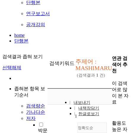
단행본
연구보고서
공개강의
home
단행본
검색결과 좁혀 보기
연관 검
주제어 :
검색키워드
색어 추
MASHIMARU
선택해제
천
(검색결과
1
건)
이 검색
좁혀본 항목 보
어로 많
기순서
이 본 자
료
내보내기
검색량순
내책장담기
가나다순
한글로보기
1
저자
활용도
정확도순
높은 자
박문