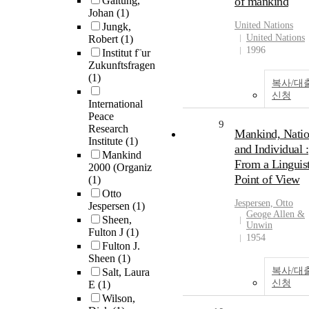
Galtung,
of mankind
Johan
(1)
United Nations
Jungk,
United Nations
Robert
(1)
1996
Institut f¨ur
Zukunftsfragen
(1)
복사/대
신청
International
Peace
9
Research
Mankind, Nati
Institute
(1)
and Individual :
Mankind
From a Linguist
2000 (Organiz
Point of View
(1)
Otto
Jespersen, Otto
Jespersen
(1)
Geoge Allen &
Sheen,
Unwin
Fulton J
(1)
1954
Fulton J.
Sheen
(1)
복사/대
Salt, Laura
신청
E
(1)
Wilson,