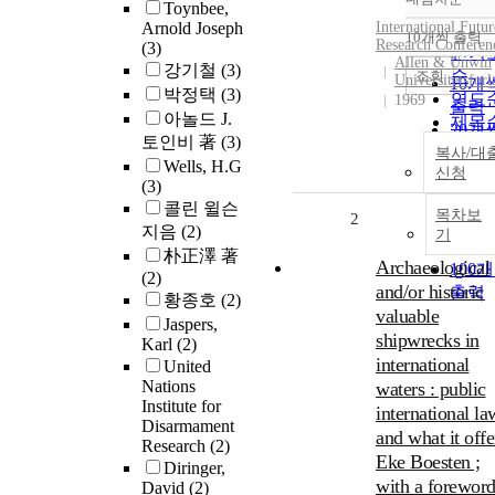
정확
Toynbee,
Arnold Joseph
International Futur
순
10개씩 출력
내림
Research Conferen
(3)
인기
Allen & Unwin
강기철
(3)
순
조회
Universitetsforl
10개
박정택
(3)
연도
1969
출력
아놀드 J.
제목
20개
토인비 著
(3)
저자
출력
복사/대
Wells, H.G
발행
신청
30개
(3)
관순
출력
콜린 윌슨
목차보
2
50개
지음
(2)
기
출력
朴正澤 著
Archaeological
100
(2)
and/or historic
출력
황종호
(2)
valuable
Jaspers,
shipwrecks in
Karl
(2)
international
United
Nations
waters : public
Institute for
international la
Disarmament
and what it offe
Research
(2)
Eke Boesten ;
Diringer,
with a forewor
David
(2)