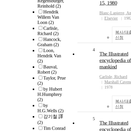
Regensburger,
15, 1980
Reinhold
(2)
Hendrik
Blanc-Lapierre, A
Willem Van
Elsevier
198
Loon
(2)
Carlisle,
복사/대
Richard
(2)
신청
Hancock,
Graham
(2)
4
Loon,
The Illustrated
Hendrik Van
encyclopedia of
(2)
mankind
Bauval,
Robert
(2)
Carlisle, Richard
Taylor, Prue
Marshall Caven
(2)
1978
by Hubert
H.Humphrey
(2)
복사/대
by
신청
H.G.Wells
(2)
강기철 譯
5
(2)
The Illustrated
Tim Conrad
encyclopedia of