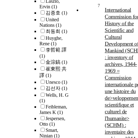
Laszlo,
7
Ervin
(1)
International
김종호
(1)
Commission for
United
History of the
Nations
(1)
Scientific and
최동희
(1)
Cultural
Huyghe,
Development o
Rene
(1)
李哲範 譯
Mankind (SCH
(1)
: inventory of
金淙鎬
(1)
archives, 1944-
崔東熙 共
1969 =
譯
(1)
Commission
Unesco
(1)
internationale p
김선자
(1)
une histoire du
Wells, H. G
de>veloppemen
(1)
scientifique et
Feibleman,
culturel de
James K
(1)
l'humanite>
Jespersen,
Otto
(1)
(SCHM) :
Smart,
inventaire des
Ninian
(1)