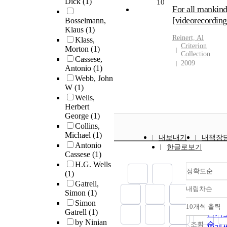
Dick
(1)
10
For all mankin
[videorecording
Bosselmann,
Klaus
(1)
Reinert, Al
Klass,
Criterion
Morton
(1)
Collection
Cassese,
2009
Antonio
(1)
Webb, John
W
(1)
Wells,
Herbert
George
(1)
Collins,
Michael
(1)
내보내기
내책장
Antonio
한글로보기
Cassese
(1)
H.G. Wells
정확도순
(1)
Gatrell,
내림차순
정확
Simon
(1)
Simon
순
10개씩 출력
내림
Gatrell
(1)
인기
by Ninian
순
조회