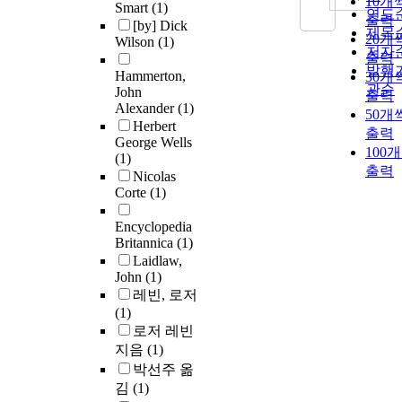
10개
Smart
(1)
연도
출력
[by] Dick
제목
20개
Wilson
(1)
저자
출력
발행
Hammerton,
30개
관순
John
출력
Alexander
(1)
50개
Herbert
출력
George Wells
100
(1)
출력
Nicolas
Corte
(1)
Encyclopedia
Britannica
(1)
Laidlaw,
John
(1)
레빈, 로저
(1)
로저 레빈
지음
(1)
박선주 옮
김
(1)