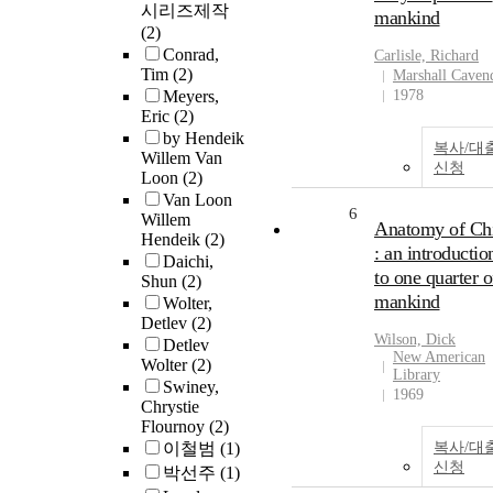
시리즈제작
mankind
(2)
Conrad,
Carlisle, Richard
Tim
(2)
Marshall Caven
Meyers,
1978
Eric
(2)
by Hendeik
복사/대
Willem Van
신청
Loon
(2)
Van Loon
6
Willem
Anatomy of Ch
Hendeik
(2)
: an introductio
Daichi,
to one quarter o
Shun
(2)
mankind
Wolter,
Detlev
(2)
Wilson, Dick
Detlev
New American
Wolter
(2)
Library
Swiney,
1969
Chrystie
Flournoy
(2)
이철범
(1)
복사/대
신청
박선주
(1)