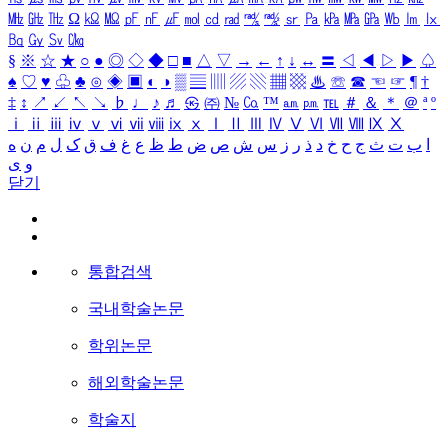
㎒
㎓
㎔
Ω
㏀
㏁
㎊
㎋
㎌
㏖
㏅
㎭
㎮
㎯
㏛
㎩
㎪
㎫
㎬
㏝
㏐
㏓
㏃
㏉
㏜
㏆
§
※
☆
★
○
●
◎
◇
◆
□
■
△
▽
→
←
↑
↓
↔
〓
◁
◀
▷
▶
♤
♠
♡
♥
♧
♣
⊙
◈
▣
◐
◑
▒
▤
▥
▨
▧
▦
▩
♨
☏
☎
☜
☞
¶
†
‡
↕
↗
↙
↖
↘
♭
♩
♪
♬
㉿
㈜
№
㏇
™
㏂
㏘
℡
＃
＆
＊
＠
ª
º
ⅰ
ⅱ
ⅲ
ⅳ
ⅴ
ⅵ
ⅶ
ⅷ
ⅸ
ⅹ
Ⅰ
Ⅱ
Ⅲ
Ⅳ
Ⅴ
Ⅵ
Ⅶ
Ⅷ
Ⅸ
Ⅹ
ا
ب
ت
ث
ج
ح
خ
د
ذ
ر
ز
س
ش
ص
ض
ط
ظ
ع
غ
ف
ق
ک
ل
م
ن
ه
و
ی
닫기
통합검색
국내학술논문
학위논문
해외학술논문
학술지