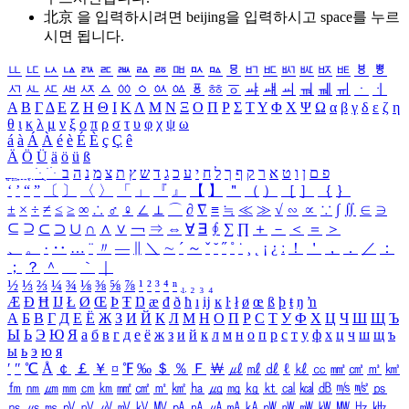
北京 을 입력하시려면
beijing
을 입력하시고 space를 누르
시면 됩니다.
ㅥ
ㅦ
ㅧ
ㅨ
ㅩ
ㅪ
ㅫ
ㅬ
ㅭ
ㅮ
ㅯ
ㅰ
ㅱ
ㅲ
ㅳ
ㅴ
ㅵ
ㅶ
ㅷ
ㅸ
ㅹ
ㅺ
ㅻ
ㅼ
ㅽ
ㅾ
ㅿ
ㆀ
ㆁ
ㆂ
ㆃ
ㆄ
ㆅ
ㆆ
ㆇ
ㆈ
ㆉ
ㆊ
ㆋ
ㆌ
ㆍ
ㆎ
Α
Β
Γ
Δ
Ε
Ζ
Η
Θ
Ι
Κ
Λ
Μ
Ν
Ξ
Ο
Π
Ρ
Σ
Τ
Υ
Φ
Χ
Ψ
Ω
α
β
γ
δ
ε
ζ
η
θ
ι
κ
λ
μ
ν
ξ
ο
π
ρ
σ
τ
υ
φ
χ
ψ
ω
á
à
Á
À
é
è
É
È
ç
Ç
ê
Ä
Ö
Ü
ä
ö
ü
ß
ְ
ֳ
ֲ
ֱ
ָ
ַ
ֵ
ֶ
ִ
ֹ
ּ
ֻ
ׂ
ׁ
ּ
ב
ה
נ
מ
צ
ת
ץ
ש
ד
ג
כ
ע
י
ח
ל
ך
ף
ק
ר
א
ט
ו
ן
ם
פ
‘
’
“
”
〔
〕
〈
〉
「
」
『
』
【
】
＂
（
）
［
］
｛
｝
±
×
÷
≠
≤
≥
∞
∴
♂
♀
∠
⊥
⌒
∂
∇
≡
≒
≪
≫
√
∽
∝
∵
∫
∬
∈
∋
⊆
⊇
⊂
⊃
∪
∩
∧
∨
￢
⇒
⇔
∀
∃
∮
∑
∏
＋
－
＜
＝
＞
、
。
·
‥
…
¨
〃
―
∥
＼
∼
´
～
ˇ
˘
˝
˚
˙
¸
˛
¡
¿
ː
！
＇
，
．
／
：
；
？
＾
＿
｀
｜
½
⅓
⅔
¼
¾
⅛
⅜
⅝
⅞
¹
²
³
⁴
ⁿ
₁
₂
₃
₄
Æ
Ð
Ħ
Ĳ
Ł
Ø
Œ
Þ
Ŧ
Ŋ
æ
đ
ð
ħ
ı
ĳ
ĸ
ŀ
ł
ø
œ
ß
þ
ŧ
ŋ
ŉ
А
Б
В
Г
Д
Е
Ё
Ж
З
И
Й
К
Л
М
Н
О
П
Р
С
Т
У
Ф
Х
Ц
Ч
Ш
Щ
Ъ
Ы
Ь
Э
Ю
Я
а
б
в
г
д
е
ё
ж
з
и
й
к
л
м
н
о
п
р
с
т
у
ф
х
ц
ч
ш
щ
ъ
ы
ь
э
ю
я
′
″
℃
Å
￠
￡
￥
¤
℉
‰
＄
％
Ｆ
￦
㎕
㎖
㎗
ℓ
㎘
㏄
㎣
㎤
㎥
㎦
㎙
㎚
㎛
㎜
㎝
㎞
㎟
㎠
㎡
㎢
㏊
㎍
㎎
㎏
㏏
㎈
㎉
㏈
㎧
㎨
㎰
㎱
㎲
㎳
㎴
㎵
㎶
㎷
㎸
㎹
㎀
㎁
㎂
㎃
㎄
㎺
㎻
㎽
㎾
㎿
㎐
㎑