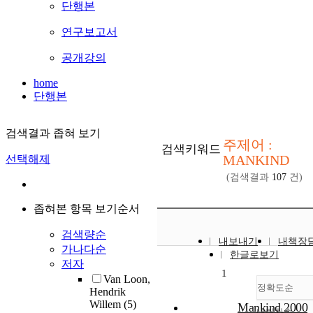
단행본
연구보고서
공개강의
home
단행본
검색결과 좁혀 보기
주제어 :
검색키워드
MANKIND
선택해제
(검색결과
107
건)
좁혀본 항목 보기순서
검색량순
내보내기
내책장
가나다순
한글로보기
저자
1
Van Loon,
정확도순
Hendrik
Willem
(5)
Mankind 2000
내림차순