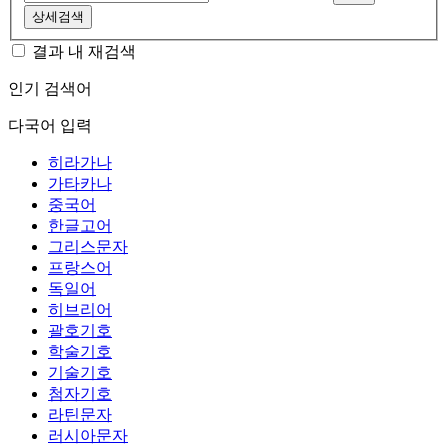
상세검색
결과 내 재검색
인기 검색어
다국어 입력
히라가나
가타카나
중국어
한글고어
그리스문자
프랑스어
독일어
히브리어
괄호기호
학술기호
기술기호
첨자기호
라틴문자
러시아문자