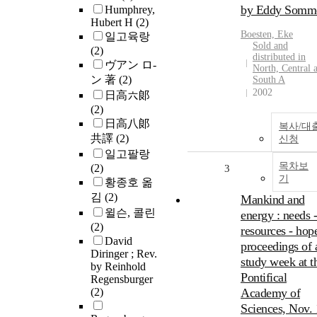
by Eddy Somm
Humphrey,
Hubert H
(2)
Boesten, Eke
일고육랑
Sold and
(2)
distributed in
ヴアン ロ-
North, Central 
ン 著
(2)
South A
2002
日高六郞
(2)
日高八郞
복사/대
共譯
(2)
신청
일고팔랑
목차보
(2)
3
기
황종호 옮
김
(2)
Mankind and
윌슨, 콜린
energy : needs -
(2)
resources - hope
David
proceedings of 
Diringer ; Rev.
study week at t
by Reinhold
Pontifical
Regensburger
(2)
Academy of
Sciences, Nov. 