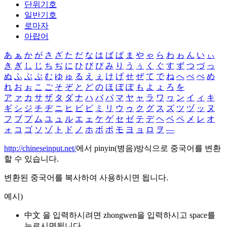
단위기호
일반기호
로마자
아랍어
あ
ぁ
か
が
さ
ざ
た
だ
な
は
ば
ぱ
ま
や
ゃ
ら
わ
ゎ
ん
い
ぃ
き
ぎ
し
じ
ち
ぢ
に
ひ
び
ぴ
み
り
う
ぅ
く
ぐ
す
ず
つ
づ
っ
ぬ
ふ
ぶ
ぷ
む
ゆ
ゅ
る
え
ぇ
け
げ
せ
ぜ
て
で
ね
へ
べ
ぺ
め
れ
お
ぉ
こ
ご
そ
ぞ
と
ど
の
ほ
ぼ
ぽ
も
よ
ょ
ろ
を
ア
ァ
カ
サ
ザ
タ
ダ
ナ
ハ
バ
パ
マ
ヤ
ャ
ラ
ワ
ヮ
ン
イ
ィ
キ
ギ
シ
ジ
チ
ヂ
ニ
ヒ
ビ
ピ
ミ
リ
ウ
ゥ
ク
グ
ス
ズ
ツ
ヅ
ッ
ヌ
フ
ブ
プ
ム
ユ
ュ
ル
エ
ェ
ケ
ゲ
セ
ゼ
テ
デ
ヘ
ベ
ペ
メ
レ
オ
ォ
コ
ゴ
ソ
ゾ
ト
ド
ノ
ホ
ボ
ポ
モ
ヨ
ョ
ロ
ヲ
―
http://chineseinput.net/
에서 pinyin(병음)방식으로 중국어를 변환
할 수 있습니다.
변환된 중국어를 복사하여 사용하시면 됩니다.
예시)
中文 을 입력하시려면
zhongwen
을 입력하시고 space를
누르시면됩니다.