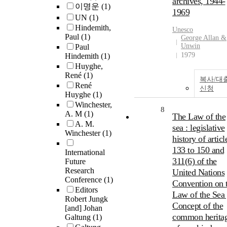
archives, 1944-
이명운
(1)
1969
UN
(1)
Hindemith,
Unesco
Paul
(1)
George Allan &
Unwin
Paul
1979
Hindemith
(1)
Huyghe,
René
(1)
복사/대
René
신청
Huyghe
(1)
Winchester,
8
A. M
(1)
The Law of the
A. M.
sea : legislative
Winchester
(1)
history of articl
133 to 150 and
International
311(6) of the
Future
Research
United Nations
Conference
(1)
Convention on 
Editors
Law of the Sea 
Robert Jungk
Concept of the
[and] Johan
common herita
Galtung
(1)