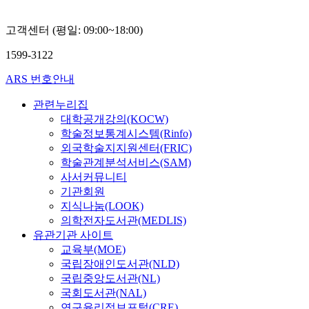
고객센터 (평일: 09:00~18:00)
1599-3122
ARS 번호안내
관련누리집
대학공개강의(KOCW)
학술정보통계시스템(Rinfo)
외국학술지지원센터(FRIC)
학술관계분석서비스(SAM)
사서커뮤니티
기관회원
지식나눔(LOOK)
의학전자도서관(MEDLIS)
유관기관 사이트
교육부(MOE)
국립장애인도서관(NLD)
국립중앙도서관(NL)
국회도서관(NAL)
연구윤리정보포털(CRE)