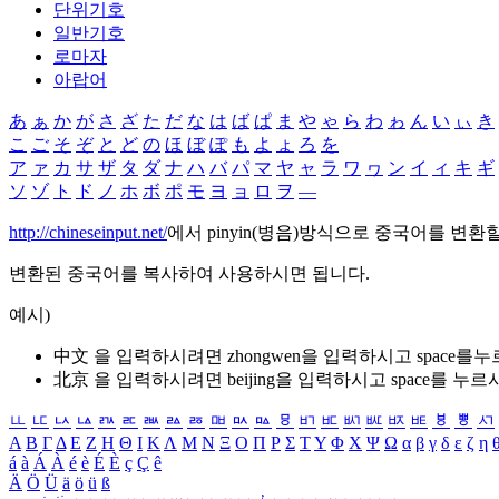
단위기호
일반기호
로마자
아랍어
あ
ぁ
か
が
さ
ざ
た
だ
な
は
ば
ぱ
ま
や
ゃ
ら
わ
ゎ
ん
い
ぃ
き
こ
ご
そ
ぞ
と
ど
の
ほ
ぼ
ぽ
も
よ
ょ
ろ
を
ア
ァ
カ
サ
ザ
タ
ダ
ナ
ハ
バ
パ
マ
ヤ
ャ
ラ
ワ
ヮ
ン
イ
ィ
キ
ギ
ソ
ゾ
ト
ド
ノ
ホ
ボ
ポ
モ
ヨ
ョ
ロ
ヲ
―
http://chineseinput.net/
에서 pinyin(병음)방식으로 중국어를 변환
변환된 중국어를 복사하여 사용하시면 됩니다.
예시)
中文 을 입력하시려면
zhongwen
을 입력하시고 space를
北京 을 입력하시려면
beijing
을 입력하시고 space를 누르
ㅥ
ㅦ
ㅧ
ㅨ
ㅩ
ㅪ
ㅫ
ㅬ
ㅭ
ㅮ
ㅯ
ㅰ
ㅱ
ㅲ
ㅳ
ㅴ
ㅵ
ㅶ
ㅷ
ㅸ
ㅹ
ㅺ
Α
Β
Γ
Δ
Ε
Ζ
Η
Θ
Ι
Κ
Λ
Μ
Ν
Ξ
Ο
Π
Ρ
Σ
Τ
Υ
Φ
Χ
Ψ
Ω
α
β
γ
δ
ε
ζ
η
á
à
Á
À
é
è
É
È
ç
Ç
ê
Ä
Ö
Ü
ä
ö
ü
ß