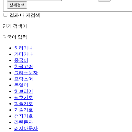
상세검색
결과 내 재검색
인기 검색어
다국어 입력
히라가나
가타카나
중국어
한글고어
그리스문자
프랑스어
독일어
히브리어
괄호기호
학술기호
기술기호
첨자기호
라틴문자
러시아문자