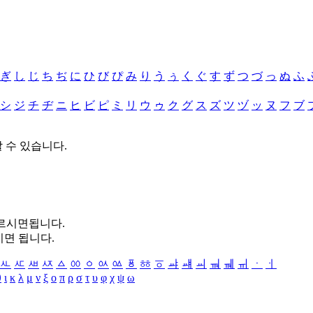
ぎ
し
じ
ち
ぢ
に
ひ
び
ぴ
み
り
う
ぅ
く
ぐ
す
ず
つ
づ
っ
ぬ
ふ
シ
ジ
チ
ヂ
ニ
ヒ
ビ
ピ
ミ
リ
ウ
ゥ
ク
グ
ス
ズ
ツ
ヅ
ッ
ヌ
フ
ブ
할 수 있습니다.
누르시면됩니다.
시면 됩니다.
ㅻ
ㅼ
ㅽ
ㅾ
ㅿ
ㆀ
ㆁ
ㆂ
ㆃ
ㆄ
ㆅ
ㆆ
ㆇ
ㆈ
ㆉ
ㆊ
ㆋ
ㆌ
ㆍ
ㆎ
θ
ι
κ
λ
μ
ν
ξ
ο
π
ρ
σ
τ
υ
φ
χ
ψ
ω