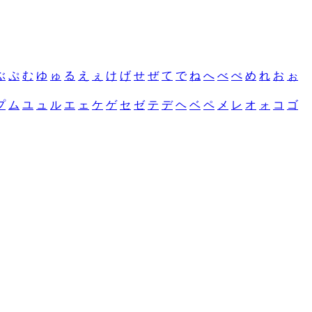
ぶ
ぷ
む
ゆ
ゅ
る
え
ぇ
け
げ
せ
ぜ
て
で
ね
へ
べ
ぺ
め
れ
お
ぉ
プ
ム
ユ
ュ
ル
エ
ェ
ケ
ゲ
セ
ゼ
テ
デ
ヘ
ベ
ペ
メ
レ
オ
ォ
コ
ゴ