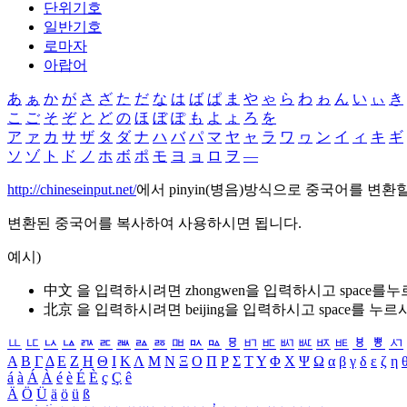
단위기호
일반기호
로마자
아랍어
あ
ぁ
か
が
さ
ざ
た
だ
な
は
ば
ぱ
ま
や
ゃ
ら
わ
ゎ
ん
い
ぃ
き
こ
ご
そ
ぞ
と
ど
の
ほ
ぼ
ぽ
も
よ
ょ
ろ
を
ア
ァ
カ
サ
ザ
タ
ダ
ナ
ハ
バ
パ
マ
ヤ
ャ
ラ
ワ
ヮ
ン
イ
ィ
キ
ギ
ソ
ゾ
ト
ド
ノ
ホ
ボ
ポ
モ
ヨ
ョ
ロ
ヲ
―
http://chineseinput.net/
에서 pinyin(병음)방식으로 중국어를 변환
변환된 중국어를 복사하여 사용하시면 됩니다.
예시)
中文 을 입력하시려면
zhongwen
을 입력하시고 space를
北京 을 입력하시려면
beijing
을 입력하시고 space를 누르
ㅥ
ㅦ
ㅧ
ㅨ
ㅩ
ㅪ
ㅫ
ㅬ
ㅭ
ㅮ
ㅯ
ㅰ
ㅱ
ㅲ
ㅳ
ㅴ
ㅵ
ㅶ
ㅷ
ㅸ
ㅹ
ㅺ
Α
Β
Γ
Δ
Ε
Ζ
Η
Θ
Ι
Κ
Λ
Μ
Ν
Ξ
Ο
Π
Ρ
Σ
Τ
Υ
Φ
Χ
Ψ
Ω
α
β
γ
δ
ε
ζ
η
á
à
Á
À
é
è
É
È
ç
Ç
ê
Ä
Ö
Ü
ä
ö
ü
ß