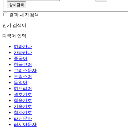
상세검색
결과 내 재검색
인기 검색어
다국어 입력
히라가나
가타카나
중국어
한글고어
그리스문자
프랑스어
독일어
히브리어
괄호기호
학술기호
기술기호
첨자기호
라틴문자
러시아문자