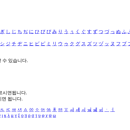
ぎ
し
じ
ち
ぢ
に
ひ
び
ぴ
み
り
う
ぅ
く
ぐ
す
ず
つ
づ
っ
ぬ
ふ
シ
ジ
チ
ヂ
ニ
ヒ
ビ
ピ
ミ
リ
ウ
ゥ
ク
グ
ス
ズ
ツ
ヅ
ッ
ヌ
フ
ブ
할 수 있습니다.
누르시면됩니다.
시면 됩니다.
ㅻ
ㅼ
ㅽ
ㅾ
ㅿ
ㆀ
ㆁ
ㆂ
ㆃ
ㆄ
ㆅ
ㆆ
ㆇ
ㆈ
ㆉ
ㆊ
ㆋ
ㆌ
ㆍ
ㆎ
θ
ι
κ
λ
μ
ν
ξ
ο
π
ρ
σ
τ
υ
φ
χ
ψ
ω