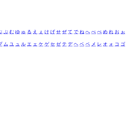
ぶ
ぷ
む
ゆ
ゅ
る
え
ぇ
け
げ
せ
ぜ
て
で
ね
へ
べ
ぺ
め
れ
お
ぉ
プ
ム
ユ
ュ
ル
エ
ェ
ケ
ゲ
セ
ゼ
テ
デ
ヘ
ベ
ペ
メ
レ
オ
ォ
コ
ゴ