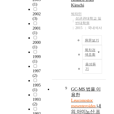
(
s
i
(1)
Kimchi
a
균
P
e
o
c
후
L
n
2002
a
박자민
t
보
A
(3)
c
성균관대학교 일
c
e
를
)
반대학원
e
t
r
선
2001
2015
국내석사
,
o
i
i
발
(1)
w
f
v
a
하
h
v
e
원문보기
i
기
2000
i
a
s
n
위
(1)
c
r
u
목차검
t
해
T
h
i
b
색조회
h
김
1999
h
i
o
s
(1)
e
치
e
s
u
음성듣
t
h
에
K
a
기
s
a
1997
u
서
i
p
f
n
(2)
m
분
m
r
u
c
a
리
c
o
n
1995
e
n
한
h
9
GC-MS 법을 이
m
(1)
c
s
g
L
i
용한
i
t
w
u
e
s
1993
s
Leuconostoc
i
i
t
u
a
(2)
i
o
mesenteroides
내
t
,
c
m
n
n
h
의 아미노산 프
a
o
p
1992