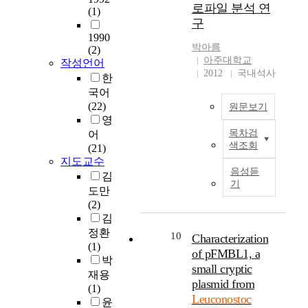
g
a
l
로파일 분석 연
n
n
l
(1)
a
l
o
구
d
o
e
n
i
w
s
s
1990
s
d
n
m
박아름
(2)
o
t
w
e
g
o
아주대학교
작성언어
m
o
e
n
r
l
2012
국내석사
e
c
한
r
v
e
e
s
m
국어
e
i
d
c
t
e
(22)
a
원문보기
r
i
u
r
s
영
c
o
e
l
a
e
목차검
q
어
기
n
n
a
색조회
i
n
u
(21)
체
m
t
r
n
t
지도교수
i
크
e
s
w
음성듣
s
e
r
김
로
n
w
e
기
o
r
e
도만
마
t
a
i
f
o
d
(2)
토
-
s
g
t
i
f
김
그
f
o
h
h
d
r
정환
래
r
10
p
Characterization
t
e
e
o
(1)
피
i
t
.
of pFMBL1, a
g
s
m
박
-
e
i
P
small cryptic
e
2
S
재용
질
n
m
r
plasmid from
n
5
e
(1)
량
d
i
e
u
7
Leuconostoc
o
윤
분
l
z
v