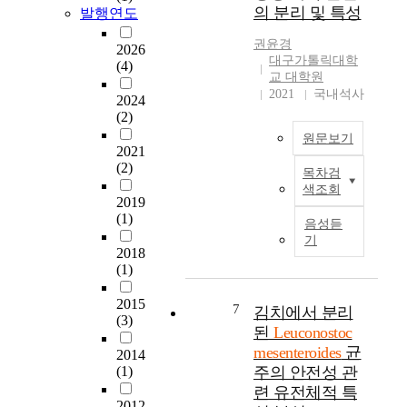
s
c
a
의 분리 및 특성
발행연도
0.01 g NaCl, and 0.05
of Lactobacillus
u
y
l
g CaCl_(2) per 1 liter
bulgaricus. But the
s
o
권윤경
p
2026
deionized water. The
stimulating activity
e
대구가톨릭대학
g
r
(4)
optimum values of
disappeared when the
교 대학원
a
h
o
pH, temperature, yeast
culture broth was
2021
국내석사
s
u
2024
p
extract, and fructose
heated at 100℃ for
a
(2)
r
e
concentration were
l0min. The viscosity
m
t
r
원문보기
obtained at about pH
of mixed culture
2021
o
f
t
6.5, temperature 28℃,
fermentation broth
(2)
n
e
i
목차검
B
yeast extract 0.5%,
was higher than that
o
r
색조회
e
i
and fructose 30 g/l.
of single culture broth
2019
m
m
s
f
We hope that these
of Leuconostoc
(1)
e
음성듣
e
b
i
findings are of
mesenteroides. The
기
r
n
e
d
2018
particular importance
total number of lactic
f
t
c
(1)
o
for application of
acid bacteria and
o
e
a
b
mannitol production
viscosity in final
r
d
u
2015
a
industry.
mixed culture broth
7
김치에서 분리
t
b
s
(3)
c
after 24 hours of
된
Leuconostoc
h
y
e
t
inoculation was
mesenteroides
균
e
L
2014
t
e
8.7×10^(9) cells/ml
s
(1)
주의 안전성 관
e
h
r
and 2,750cps,
y
u
련 유전체적 특
e
i
respectively.
2012
n
c