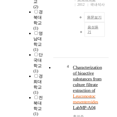
to 34℃, 효묘 추출물
bulgaricus의 생육을
교
2012
국내석사
의 농도 0.05 to 2.0%
촉진하였으나 100℃
(2)
와 과당의 농도는 5 to
에서 10분간 열처리
경
350 g/L 의 범위였다.
에 의해 촉진력이 소
북대
원문보기
연구 결과 최적 조건
실되었다. 배양액의
학교
들은 pH 6.5, 배양온
점도는 Leuconostoc
음성듣
(1)
T
도 28℃, 효모 추출물
mesenteroides의 단독
기
영
h
의 농도 0.5%, 과당의
배양보다는 혼합배양
남대
e
농도는 30 g/L 이었
에서 높게 나타났다.
학교
d
다. The production of
24시간동안 배양한
(1)
e
functional foods
발효액의 점도와 pH
단
m
providing health
는 각각 2,750cps, 3.5
국대
a
benefit is one of the
이였으며 생균수는
n
학교
4
Characterization
fast growing fields in
8.7×10^(9) cells/㎖이
d
(1)
of bioactive
the food industry.
였다. Leuconostoc
f
경
substances from
Mannitol as GRAS
mesenteroides ATCC
o
희대
(generally recognized
27258 and
culture filtrate
r
학교
as safe) is a functional
Lactobacillus
extraction of
l
(1)
food. Mannitol is
bulgaricus KCCM
Leuconostoc
a
전
about 70% as sweet as
35463 selected among
mesenteroides
c
북대
sucrose and slowly
5 Lactobacillus strains
LabMP-A04
t
학교
and incompletely
were incubated
i
(1)
absorbed from the
together in
홍연주