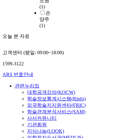
도원
o
h
e
S
c
m
u
t
(1)
l
e
o
A
h
e
c
e
손
a
a
f
가
i
t
o
d
t
양주
n
t
이
l
h
n
f
e
(1)
t
h
드
i
y
o
r
d
i
i
라
q
l
오늘 본 자료
s
o
f
m
s
인
u
s
t
m
r
i
s
에
i
i
o
c
o
c
t
따
고객센터 (평일: 09:00~18:00)
d
l
c
a
m
r
u
라
s
y
m
r
L
o
1599-3122
d
설
a
l
e
r
e
b
y
정
m
(
s
o
ARS 번호안내
u
i
i
하
p
E
e
t
c
a
s
였
l
O
관련누리집
n
j
o
l
t
으
e
C
t
대학공개강의(KOCW)
u
n
a
o
며
d
/
e
학술정보통계시스템(Rinfo)
i
o
c
f
,
f
T
r
c
외국학술지지원센터(FRIC)
s
t
i
그
r
B
o
e
t
학술관계분석서비스(SAM)
i
n
결
o
D
i
w
o
v
사서커뮤니티
d
과
m
M
d
a
c
i
기관회원
o
모
e
S
e
s
m
t
지식나눔(LOOK)
u
든
a
)
s
i
e
y
의학전자도서관(MEDLIS)
t
균