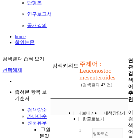
단행본
연구보고서
공개강의
home
학위논문
검색결과 좁혀 보기
연
주제어 :
검색키워드
관
Leuconostoc
선택해제
검
mesenteroides
색
(검색결과
43
건)
어
좁혀본 항목 보
추
기순서
천
검색량순
이
내보내기
내책장담기
가나다순
검
한글로보기
원문유무
색
원
1
어
정확도순
문있