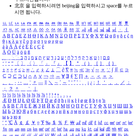
北京 을 입력하시려면
beijing
을 입력하시고 space를 누르
시면 됩니다.
ㅥ
ㅦ
ㅧ
ㅨ
ㅩ
ㅪ
ㅫ
ㅬ
ㅭ
ㅮ
ㅯ
ㅰ
ㅱ
ㅲ
ㅳ
ㅴ
ㅵ
ㅶ
ㅷ
ㅸ
ㅹ
ㅺ
ㅻ
ㅼ
ㅽ
ㅾ
ㅿ
ㆀ
ㆁ
ㆂ
ㆃ
ㆄ
ㆅ
ㆆ
ㆇ
ㆈ
ㆉ
ㆊ
ㆋ
ㆌ
ㆍ
ㆎ
Α
Β
Γ
Δ
Ε
Ζ
Η
Θ
Ι
Κ
Λ
Μ
Ν
Ξ
Ο
Π
Ρ
Σ
Τ
Υ
Φ
Χ
Ψ
Ω
α
β
γ
δ
ε
ζ
η
θ
ι
κ
λ
μ
ν
ξ
ο
π
ρ
σ
τ
υ
φ
χ
ψ
ω
á
à
Á
À
é
è
É
È
ç
Ç
ê
Ä
Ö
Ü
ä
ö
ü
ß
ְ
ֳ
ֲ
ֱ
ָ
ַ
ֵ
ֶ
ִ
ֹ
ּ
ֻ
ׂ
ׁ
ּ
ב
ה
נ
מ
צ
ת
ץ
ש
ד
ג
כ
ע
י
ח
ל
ך
ף
ק
ר
א
ט
ו
ן
ם
פ
‘
’
“
”
〔
〕
〈
〉
「
」
『
』
【
】
＂
（
）
［
］
｛
｝
±
×
÷
≠
≤
≥
∞
∴
♂
♀
∠
⊥
⌒
∂
∇
≡
≒
≪
≫
√
∽
∝
∵
∫
∬
∈
∋
⊆
⊇
⊂
⊃
∪
∩
∧
∨
￢
⇒
⇔
∀
∃
∮
∑
∏
＋
－
＜
＝
＞
、
。
·
‥
…
¨
〃
―
∥
＼
∼
´
～
ˇ
˘
˝
˚
˙
¸
˛
¡
¿
ː
！
＇
，
．
／
：
；
？
＾
＿
｀
｜
½
⅓
⅔
¼
¾
⅛
⅜
⅝
⅞
¹
²
³
⁴
ⁿ
₁
₂
₃
₄
Æ
Ð
Ħ
Ĳ
Ł
Ø
Œ
Þ
Ŧ
Ŋ
æ
đ
ð
ħ
ı
ĳ
ĸ
ŀ
ł
ø
œ
ß
þ
ŧ
ŋ
ŉ
А
Б
В
Г
Д
Е
Ё
Ж
З
И
Й
К
Л
М
Н
О
П
Р
С
Т
У
Ф
Х
Ц
Ч
Ш
Щ
Ъ
Ы
Ь
Э
Ю
Я
а
б
в
г
д
е
ё
ж
з
и
й
к
л
м
н
о
п
р
с
т
у
ф
х
ц
ч
ш
щ
ъ
ы
ь
э
ю
я
′
″
℃
Å
￠
￡
￥
¤
℉
‰
＄
％
Ｆ
￦
㎕
㎖
㎗
ℓ
㎘
㏄
㎣
㎤
㎥
㎦
㎙
㎚
㎛
㎜
㎝
㎞
㎟
㎠
㎡
㎢
㏊
㎍
㎎
㎏
㏏
㎈
㎉
㏈
㎧
㎨
㎰
㎱
㎲
㎳
㎴
㎵
㎶
㎷
㎸
㎹
㎀
㎁
㎂
㎃
㎄
㎺
㎻
㎽
㎾
㎿
㎐
㎑