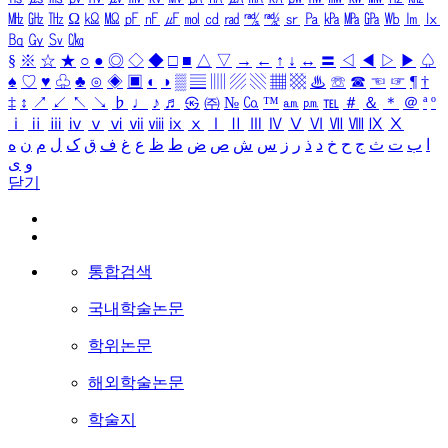
㎒
㎓
㎔
Ω
㏀
㏁
㎊
㎋
㎌
㏖
㏅
㎭
㎮
㎯
㏛
㎩
㎪
㎫
㎬
㏝
㏐
㏓
㏃
㏉
㏜
㏆
§
※
☆
★
○
●
◎
◇
◆
□
■
△
▽
→
←
↑
↓
↔
〓
◁
◀
▷
▶
♤
♠
♡
♥
♧
♣
⊙
◈
▣
◐
◑
▒
▤
▥
▨
▧
▦
▩
♨
☏
☎
☜
☞
¶
†
‡
↕
↗
↙
↖
↘
♭
♩
♪
♬
㉿
㈜
№
㏇
™
㏂
㏘
℡
＃
＆
＊
＠
ª
º
ⅰ
ⅱ
ⅲ
ⅳ
ⅴ
ⅵ
ⅶ
ⅷ
ⅸ
ⅹ
Ⅰ
Ⅱ
Ⅲ
Ⅳ
Ⅴ
Ⅵ
Ⅶ
Ⅷ
Ⅸ
Ⅹ
ا
ب
ت
ث
ج
ح
خ
د
ذ
ر
ز
س
ش
ص
ض
ط
ظ
ع
غ
ف
ق
ک
ل
م
ن
ه
و
ی
닫기
통합검색
국내학술논문
학위논문
해외학술논문
학술지