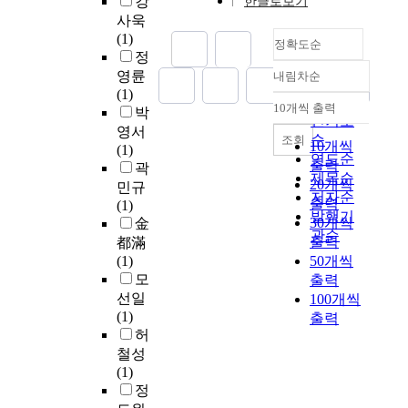
강
한글로보기
x
l
a
p
d
a
항
e
사욱
y
e
c
t
c
s
생
o
(1)
c
u
t
정확도순
i
o
p
제
n
정
a
m
i
c
m
r
의
,
영륜
r
내림차순
-
c
p
정확도
p
o
종
a
(1)
b
d
a
l
e
순
b
류
n
10개씩 출력
박
o
내림차순
e
c
a
l
인기도
i
및
d
n
영서
r
i
s
l
순
조회
o
c
D
10개씩
y
(1)
i
d
m
i
연도순
t
u
a
출력
l
곽
v
b
i
n
제목순
i
t
m
20개씩
/
민규
e
a
d
g
저자순
c
-
y
출력
t
(1)
d
c
p
e
s
o
발행기
a
e
30개씩
金
p
t
F
v
.
f
관순
n
r
출력
都滿
l
e
M
i
T
f
g
t
(1)
50개씩
a
r
B
d
h
v
.
-
모
s
출력
i
L
e
e
a
F
b
t
선일
100개씩
u
1
n
p
l
r
u
i
(1)
m
출력
w
c
u
u
o
t
c
허
i
a
e
r
e
m
y
s
철성
s
s
o
p
는
K
l
.
(1)
o
i
f
o
E
i
d
L
정
l
s
t
s
F
m
i
e
a