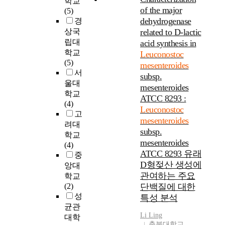
학교
를 이용하여 과당으
배지에 혼합 배양하
of the major
(5)
로부터 만니톨 생산
여 젖산발효 조건을
dehydrogenase
경
을 위한 최적 생물 전
검토하였다. 혼합배
상국
related to D-lactic
환공정을 개발하기
양의 최적 해양조건
립대
acid synthesis in
위한 것인데, 사용 되
은 10.0 %(w/v); skim
학교
Leuconostoc
어진 염배지는 물 1리
milk, 0.1 %(w/v);
(5)
mesenteroides
터에 3.0g
yeast extract, 10.0 %
서
KH_(2)PO_(4). 0.01g
(w/v); sucrose, pH;
subsp.
울대
FeSO_(4) · H_(2)O,
6.8, 30℃이며 두 균주
mesenteroides
학교
0.01g MnSO_(4) ·
의 starter접종 비율은
ATCC 8293 :
(4)
4H_(2)O, 0.2 g
1:1이 가장 좋았다. 배
Leuconostoc
고
MgSO_(4) · 7H_(2)O,
양액의 점도 변화에
mesenteroides
려대
0.01 g NaCl, and 0.05
영향을 미치는
subsp.
학교
g CaCl_(2) 등을 사용
sucrose 농도는 10.0%
mesenteroides
(4)
하여 제조를 하였다.
(w/v)에서 가장 효과
ATCC 8293 유래
중
최적공정 조건을 위
적이였다. 혼합배양
D형젖산 생성에
앙대
하여 배양 pH, 배양 온
시의 pH는 각각의 단
관여하는 주요
학교
도, 효모 추출물의 농
독배양보다 낮았으
(2)
도와 과당의 농도들
며, 생균수는 높았다.
단백질에 대한
성
이 선택이 되었고 측
Leuconostoc
특성 분석
정 되어진 범위는 pH
mesenteroides의 배양
균관
Li Ling
4.5 to 7.5, 온도 22℃
여액은 Lactobacillus
대학
충북대학교