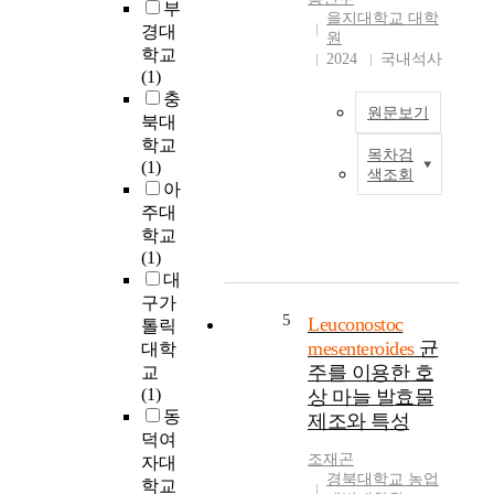
c
부
intestine, suppling
reconstituted non-fat
을지대학교 대학
a
경대
only about one-half
skim milk medium,
원
c
학교
energy value of
and then lactic
2024
국내석사
i
(1)
glucose.
fermentation
d
충
Commecially, the
conditions were
h
원문보기
북대
mannitol is
investigated. The
a
학교
synthesized by
optimum conditions
목차검
s
L
(1)
catalytic or
for viscous lactic acid
색조회
b
a
아
electrochemical
beverage fermentation
e
c
주대
reduction of glucose.
by mixed culture were
e
t
학교
However, as strong
as follows: l.%(w/v);
n
i
(1)
demand for natural
skim milk, 0.l%(w/v);
i
c
대
products increased,
yeast extract, 10.0%
n
a
구가
biological techniques
(w/v); sucrose, pH;
c
c
5
Leuconostoc
have been developed
6.8, 30℃ and starter
톨릭
r
i
for mannitol
ratio of Leuconostoc
mesenteroides
균
대학
e
d
production. The
mesenteroides ATCC
주를 이용한 호
교
a
b
object of this study
27258 to
(1)
상 마늘 발효물
s
a
was to determine
Lactobacillus
동
제조와 특성
i
c
statistically optimum
bulgaricus KCCM
덕여
n
t
conditions for
35463 was most
조재곤
자대
g
e
mannitol production
effective at 1 : 1 for
경북대학교 농업
학교
c
r