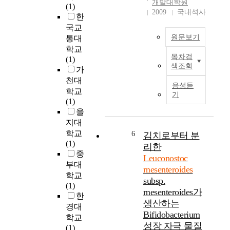
개발대학원
by L. mesenteroides
mixed culture of the
(1)
o
i
2009
국내석사
NRRL B-742. We
two strains. The
한
n
a
optimized the
sucrose concentration
국교
s
(
processes' parameters
on the production of
원문보기
통대
i
L
such as pH,
viscous culture broth
d
학교
A
temperature, yeast
was most effective at
목차검
e
(1)
P
B
extract concentration,
10 percent. The final
색조회
r
가
r
)
and fructose
pH of mixed culture
a
천대
o
h
concentration. The
fermentation broth
음성듣
b
d
학교
a
기
chosen ranges were
was lower than that of
l
u
(1)
v
4.5 to 7.5 for pH, 22 to
single culture broth of
y
c
을
e
34 for temperature,
each microorganism.
b
t
지대
a
0.05 to 2.0% for yeast
The viable cell
e
i
n
학교
6
김치로부터 분
extract and 5 to 350
number of mixed
c
o
t
(1)
리한
g/l for fructose. The
culture fermentation
a
n
i
중
mineral medium
broth was higher than
Leuconostoc
u
o
m
부대
consisted of 3.0 g
that of single culture
mesenteroides
s
f
i
학교
KH_(2)PO_(4), 0.01 g
broth of each
subsp.
e
g
c
(1)
FeSO_(4).H_(2)O,
microorganism. The
mesenteroides가
o
a
r
한
0.01 g
culture broth of
생산하는
f
r
o
경대
MnSO_(4).4H_(2)O,
Leuconostoc
i
Bifidobacterium
l
b
학교
0.2 g
mesenteroides was
t
i
성장 자극 물질
i
(1)
MgSO_(4).7H_(2)O,
stimulated the growth