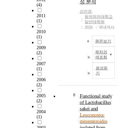
y
성 분석
u
(4)
t
.
c
m
h
m
김민경
o
i
2011
e
동덕여자대학교
e
n
s
(1)
일반대학원
s
s
t
k
2026
국내석사
i
e
a
n
2010
s
n
i
(1)
o
o
t
n
원문보기
w
f
e
t
2009
n
p
r
h
목차검
(2)
a
발
o
o
색조회
e
s
효
l
i
2007
e
a
식
y
음성듣
(1)
d
x
b
품
기
l
e
i
e
에
2006
a
s
s
n
적
(2)
c
i
t
e
용
t
n
e
f
가
8
2005
Functional study
i
t
n
i
능
(2)
of Lactobacillus
c
h
c
c
한
sakei and
a
e
e
i
안
2004
c
Leuconostoc
p
o
(1)
a
전
i
r
mesenteroides
f
l
한
d
e
b
isolated from
2003
b
종