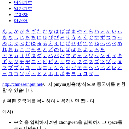
단위기호
일반기호
로마자
아랍어
あ
ぁ
か
が
さ
ざ
た
だ
な
は
ば
ぱ
ま
や
ゃ
ら
わ
ゎ
ん
い
ぃ
き
ぎ
し
じ
ち
ぢ
に
ひ
び
ぴ
み
り
う
ぅ
く
ぐ
す
ず
つ
づ
っ
ぬ
ふ
ぶ
ぷ
む
ゆ
ゅ
る
え
ぇ
け
げ
せ
ぜ
て
で
ね
へ
べ
ぺ
め
れ
お
ぉ
こ
ご
そ
ぞ
と
ど
の
ほ
ぼ
ぽ
も
よ
ょ
ろ
を
ア
ァ
カ
サ
ザ
タ
ダ
ナ
ハ
バ
パ
マ
ヤ
ャ
ラ
ワ
ヮ
ン
イ
ィ
キ
ギ
シ
ジ
チ
ヂ
ニ
ヒ
ビ
ピ
ミ
リ
ウ
ゥ
ク
グ
ス
ズ
ツ
ヅ
ッ
ヌ
フ
ブ
プ
ム
ユ
ュ
ル
エ
ェ
ケ
ゲ
セ
ゼ
テ
デ
ヘ
ベ
ペ
メ
レ
オ
ォ
コ
ゴ
ソ
ゾ
ト
ド
ノ
ホ
ボ
ポ
モ
ヨ
ョ
ロ
ヲ
―
http://chineseinput.net/
에서 pinyin(병음)방식으로 중국어를 변환
할 수 있습니다.
변환된 중국어를 복사하여 사용하시면 됩니다.
예시)
中文 을 입력하시려면
zhongwen
을 입력하시고 space를
누르시면됩니다.