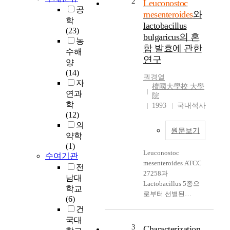
2
Leuconostoc
공
기능성 식품 또는 식
mesenteroides
와
품첨가물 중에서 당
학
lactobacillus
알콜은 최근 그들의
(23)
bulgaricus의 혼
탁월한 기능성이 알
농
합 발효에 관한
려지면서 특히 수요
수해
연구
가 증가하고 있다. 당
양
알코올 중에서도 만
(14)
권경열
니톨은
자
檀國大學校 大學
(C_(6)H_(14)O_(6))
연과
院
식품, 화장품, 제약산
학
1993
국내석사
업 등에 매우 광범위
(12)
하게 이용되고 인체
의
원문보기
에 독성이 없어 미국
약학
FDA에 의하여
(1)
GRAS(Generally
Leuconostoc
수여기관
Recognized As Safe)
mesenteroides ATCC
전
로 승인이 되어 이에
27258과
남대
대한 수요량이 급격
Lactobacillus 5종으
학교
히 증가하는 추세이
로부터 선별된
(6)
다. 본 연구는
Lactobacillus
건
Leuconostoc
bulgaricus KCCM
국대
mesenetroides B-742
35463을 환원 탈지유
3
Characterization