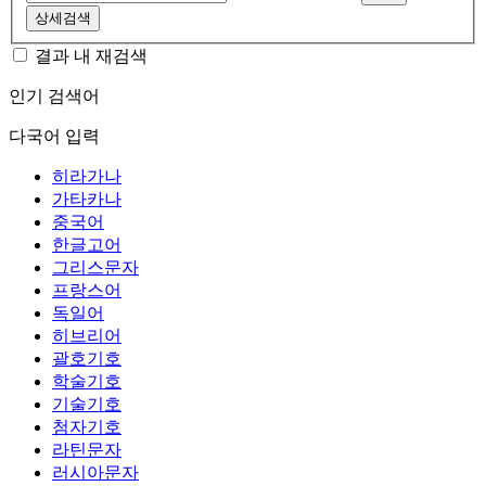
상세검색
결과 내 재검색
인기 검색어
다국어 입력
히라가나
가타카나
중국어
한글고어
그리스문자
프랑스어
독일어
히브리어
괄호기호
학술기호
기술기호
첨자기호
라틴문자
러시아문자