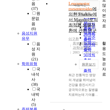
로
Leuconostoc
음
많
내림차순
정확도
(37)
mesenteroides
에
이
순
원
의한 Fructose에
10개씩 출력
내림차순
본
인기도
문없
서 Mannitol로의
자
순
조회
음
10개씩
최적화 생물전
료
연도순
(6)
출력
환에 관한 연구
제목순
음성지원
20개씩
저자순
유무
이구환
출력
발행기
활
중부대학교 산업
음
30개씩
과학대학원
관순
용
성 지
출력
2003
국내석사
도
원
50개씩
높
(21)
출력
학위유형
은
원문보기
100개씩
자
국
출력
료
내석
최근 전통적인 영양
사
의 개념을 뛰어넘어
(38)
건강을 증진시키고
국
궁극적으로는 질병을
내박
치료하는데 기여를
사
할 수 있는 기능성 식
(5)
품에 대한 수요가 급
주제분류
격히 증가하고 있다.