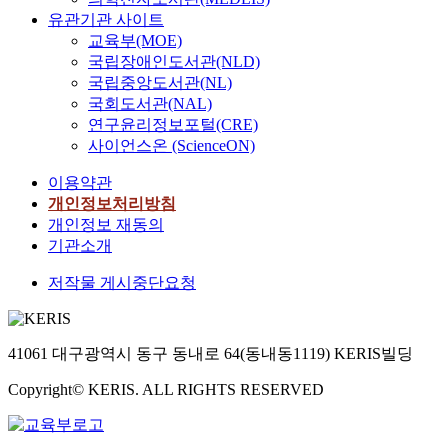
c
유
s
d
s
o
유관기관 사이트
b
주
h
도
u
e
e
f
교육부(MOE)
i
는
K
체
b
n
n
c
f
a
국립장애인도서관(NLD)
i
로
s
t
t
y
i
m
국립중앙도서관(NL)
m
써
p
i
e
c
d
p
c
국회도서관(NAL)
L
.
f
r
l
o
i
h
연구윤리정보포털(CRE)
e
m
i
o
i
g
c
i
사이언스온 (ScienceON)
u
e
e
i
c
e
i
,
c
s
d
d
d
n
l
이용약관
1
o
e
a
e
i
i
l
1
개인정보처리방침
n
n
s
s
p
c
i
4
개인정보 재동의
o
t
L
S
e
g
n
s
기관소개
s
e
e
Y
p
r
,
t
t
r
u
2
t
o
c
저작물 게시중단요청
r
o
o
c
a
i
w
h
a
c
i
o
n
d
t
l
i
m
d
n
d
e
h
o
n
e
e
o
41061 대구광역시 동구 동내로 64(동내동1119) KERIS빌딩
c
s
s
r
s
s
s
s
h
(
t
a
w
e
Copyright© KERIS. ALL RIGHTS RESERVED
A
t
a
C
i
m
e
n
T
o
r
D
m
p
r
t
C
c
a
P
u
h
e
e