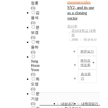
s
개
u
mesenteroides
석
정훈
y
e
i
B
균
l
SY2, and its use
법
(1)
a
d
o
i
주
,
as a cloning
의
김
l
.
u
f
를
G
선
용석
vector
t
A
s
i
대
w
택
(1)
e
m
s
d
상
a
정선주
적
문
r
u
t
o
으
n
경상대학교 대학
인
보경
n
c
u
b
로
원
g
이
(1)
a
i
d
a
항
2006
국내석사
j
온
박
t
l
i
c
생
u
모
i
용하
a
e
t
제
,
드
원문보기
v
(1)
g
s
e
감
A
를
e
e
h
r
수
n
이
목차검
Jung
t
p
A
a
i
성
d
색조회
Hoon
용
o
r
4
v
u
평
o
Yoon
하
t
o
6
e
m
가
n
(1)
음성듣
여
h
d
6
p
a
를
기
g
최
N
e
u
1
r
r
수
,
도영
-
p
c
b
o
e
행
S
(1)
E
e
i
p
v
u
하
u
문
t
t
n
c
i
s
였
n
기성
h
r
g
r
d
e
다
c
(1)
내보내기
내책장담기
o
o
l
y
e
d
.
h