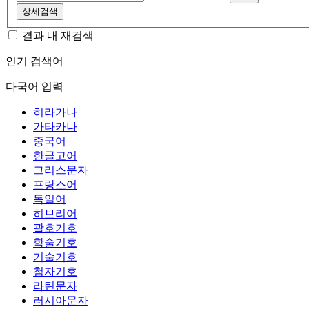
상세검색
결과 내 재검색
인기 검색어
다국어 입력
히라가나
가타카나
중국어
한글고어
그리스문자
프랑스어
독일어
히브리어
괄호기호
학술기호
기술기호
첨자기호
라틴문자
러시아문자