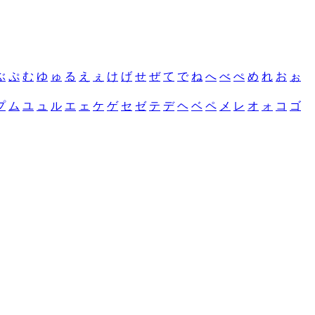
ぶ
ぷ
む
ゆ
ゅ
る
え
ぇ
け
げ
せ
ぜ
て
で
ね
へ
べ
ぺ
め
れ
お
ぉ
プ
ム
ユ
ュ
ル
エ
ェ
ケ
ゲ
セ
ゼ
テ
デ
ヘ
ベ
ペ
メ
レ
オ
ォ
コ
ゴ