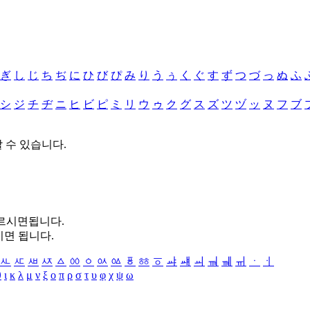
ぎ
し
じ
ち
ぢ
に
ひ
び
ぴ
み
り
う
ぅ
く
ぐ
す
ず
つ
づ
っ
ぬ
ふ
シ
ジ
チ
ヂ
ニ
ヒ
ビ
ピ
ミ
リ
ウ
ゥ
ク
グ
ス
ズ
ツ
ヅ
ッ
ヌ
フ
ブ
할 수 있습니다.
누르시면됩니다.
시면 됩니다.
ㅻ
ㅼ
ㅽ
ㅾ
ㅿ
ㆀ
ㆁ
ㆂ
ㆃ
ㆄ
ㆅ
ㆆ
ㆇ
ㆈ
ㆉ
ㆊ
ㆋ
ㆌ
ㆍ
ㆎ
θ
ι
κ
λ
μ
ν
ξ
ο
π
ρ
σ
τ
υ
φ
χ
ψ
ω