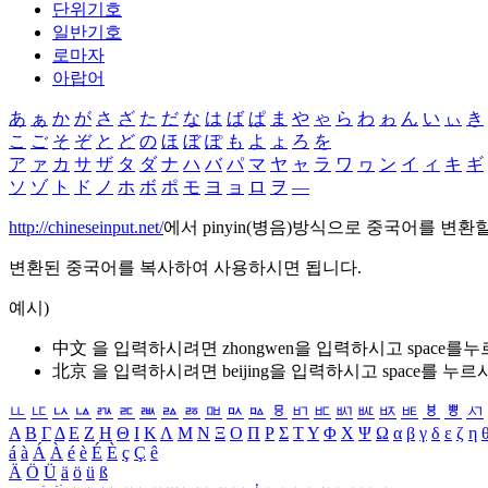
단위기호
일반기호
로마자
아랍어
あ
ぁ
か
が
さ
ざ
た
だ
な
は
ば
ぱ
ま
や
ゃ
ら
わ
ゎ
ん
い
ぃ
き
こ
ご
そ
ぞ
と
ど
の
ほ
ぼ
ぽ
も
よ
ょ
ろ
を
ア
ァ
カ
サ
ザ
タ
ダ
ナ
ハ
バ
パ
マ
ヤ
ャ
ラ
ワ
ヮ
ン
イ
ィ
キ
ギ
ソ
ゾ
ト
ド
ノ
ホ
ボ
ポ
モ
ヨ
ョ
ロ
ヲ
―
http://chineseinput.net/
에서 pinyin(병음)방식으로 중국어를 변환
변환된 중국어를 복사하여 사용하시면 됩니다.
예시)
中文 을 입력하시려면
zhongwen
을 입력하시고 space를
北京 을 입력하시려면
beijing
을 입력하시고 space를 누르
ㅥ
ㅦ
ㅧ
ㅨ
ㅩ
ㅪ
ㅫ
ㅬ
ㅭ
ㅮ
ㅯ
ㅰ
ㅱ
ㅲ
ㅳ
ㅴ
ㅵ
ㅶ
ㅷ
ㅸ
ㅹ
ㅺ
Α
Β
Γ
Δ
Ε
Ζ
Η
Θ
Ι
Κ
Λ
Μ
Ν
Ξ
Ο
Π
Ρ
Σ
Τ
Υ
Φ
Χ
Ψ
Ω
α
β
γ
δ
ε
ζ
η
á
à
Á
À
é
è
É
È
ç
Ç
ê
Ä
Ö
Ü
ä
ö
ü
ß