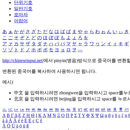
단위기호
일반기호
로마자
아랍어
あ
ぁ
か
が
さ
ざ
た
だ
な
は
ば
ぱ
ま
や
ゃ
ら
わ
ゎ
ん
い
ぃ
き
こ
ご
そ
ぞ
と
ど
の
ほ
ぼ
ぽ
も
よ
ょ
ろ
を
ア
ァ
カ
サ
ザ
タ
ダ
ナ
ハ
バ
パ
マ
ヤ
ャ
ラ
ワ
ヮ
ン
イ
ィ
キ
ギ
ソ
ゾ
ト
ド
ノ
ホ
ボ
ポ
モ
ヨ
ョ
ロ
ヲ
―
http://chineseinput.net/
에서 pinyin(병음)방식으로 중국어를 변환
변환된 중국어를 복사하여 사용하시면 됩니다.
예시)
中文 을 입력하시려면
zhongwen
을 입력하시고 space를
北京 을 입력하시려면
beijing
을 입력하시고 space를 누르
ㅥ
ㅦ
ㅧ
ㅨ
ㅩ
ㅪ
ㅫ
ㅬ
ㅭ
ㅮ
ㅯ
ㅰ
ㅱ
ㅲ
ㅳ
ㅴ
ㅵ
ㅶ
ㅷ
ㅸ
ㅹ
ㅺ
Α
Β
Γ
Δ
Ε
Ζ
Η
Θ
Ι
Κ
Λ
Μ
Ν
Ξ
Ο
Π
Ρ
Σ
Τ
Υ
Φ
Χ
Ψ
Ω
α
β
γ
δ
ε
ζ
η
á
à
Á
À
é
è
É
È
ç
Ç
ê
Ä
Ö
Ü
ä
ö
ü
ß