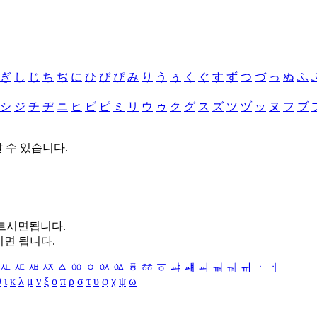
ぎ
し
じ
ち
ぢ
に
ひ
び
ぴ
み
り
う
ぅ
く
ぐ
す
ず
つ
づ
っ
ぬ
ふ
シ
ジ
チ
ヂ
ニ
ヒ
ビ
ピ
ミ
リ
ウ
ゥ
ク
グ
ス
ズ
ツ
ヅ
ッ
ヌ
フ
ブ
할 수 있습니다.
누르시면됩니다.
시면 됩니다.
ㅻ
ㅼ
ㅽ
ㅾ
ㅿ
ㆀ
ㆁ
ㆂ
ㆃ
ㆄ
ㆅ
ㆆ
ㆇ
ㆈ
ㆉ
ㆊ
ㆋ
ㆌ
ㆍ
ㆎ
θ
ι
κ
λ
μ
ν
ξ
ο
π
ρ
σ
τ
υ
φ
χ
ψ
ω