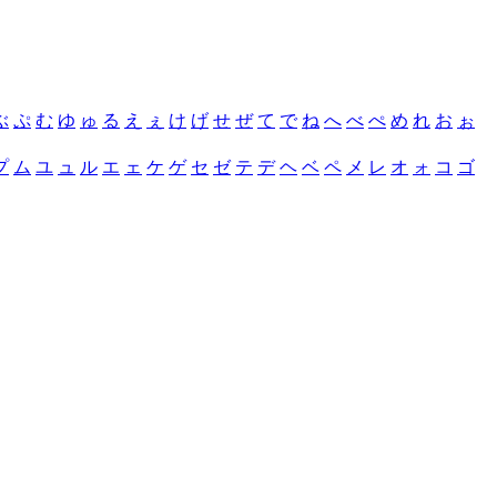
ぶ
ぷ
む
ゆ
ゅ
る
え
ぇ
け
げ
せ
ぜ
て
で
ね
へ
べ
ぺ
め
れ
お
ぉ
プ
ム
ユ
ュ
ル
エ
ェ
ケ
ゲ
セ
ゼ
テ
デ
ヘ
ベ
ペ
メ
レ
オ
ォ
コ
ゴ