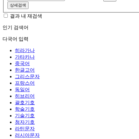
상세검색
결과 내 재검색
인기 검색어
다국어 입력
히라가나
가타카나
중국어
한글고어
그리스문자
프랑스어
독일어
히브리어
괄호기호
학술기호
기술기호
첨자기호
라틴문자
러시아문자