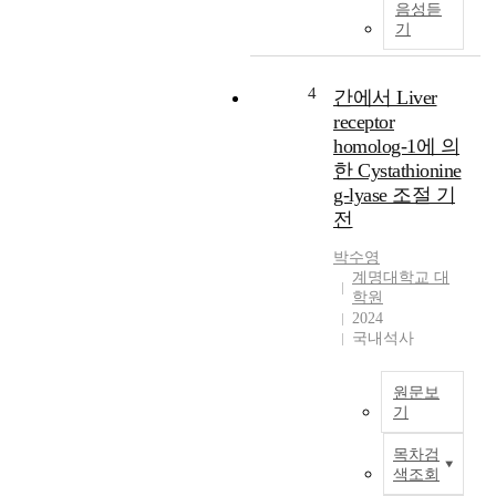
음성듣
한
O
동
기
L
C
족
R
T
체
H
4
–
4
간에서 Liver
-
g
1
receptor
1
e
(
homolog-1에 의
의
n
L
한 Cystathionine
기
e
i
능
g-lyase 조절 기
e
v
적
전
x
e
메
p
r
커
박수영
r
r
계명대학교 대
니
e
e
학원
즘
s
c
2024
은
s
e
국내석사
잘
i
p
연
o
t
구
원문보
n
o
되
기
m
r
어
L
e
h
목차검
지
i
d
o
색조회
지
v
i
m