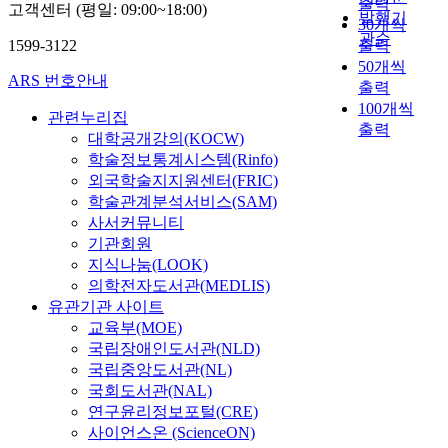
출력
고객센터 (평일: 09:00~18:00)
answer more
금
드
발행기
져
s
H
30개씩
complicated
식
의
관순
있
e
-
1599-3122
출력
questions and vice
하
지
으
d
1
50개씩
versa. The work
고
속
며
ARS 번호안내
i
발
출력
presented in this
난
적
,
n
현
100개씩
dissertation applies
후
인
관련누리집
특
u
이
and extends MS-
출력
에
축
대학공개강의(KOCW)
히
n
증
based technologies
간
적
간
학술정보통계시스템(Rinfo)
d
가
across multiple facets
및
으
에
외국학술지지원센터(FRIC)
i
한
of the proteomics
혈
로
서
f
다
학술관계분석서비스(SAM)
landscape including
청
인
는
f
고
사서커뮤니티
structural proteomic
을
해
포
e
보
기관회원
to elucidate the
분
악
도
r
고
지식나눔(LOOK)
structure of
리
화
당
e
되
의학전자도서관(MEDLIS)
SARSCoV-2 related
하
되
,
n
어
유관기관 사이트
proteins in Project 1
였
어
담
t
있
교육부(MOE)
and chemoproteomic
다
알
즙
i
다
국립장애인도서관(NLD)
to develop novel
.
코
산
a
.
국립중앙도서관(NL)
methodologies to
L
올
및
t
L
extend our
국회도서관(NAL)
R
성
미
e
R
understanding of the
연구윤리정보포털(CRE)
H
지
토
d
H
regulatory
사이언스온 (ScienceON)
-
방
콘
N
-