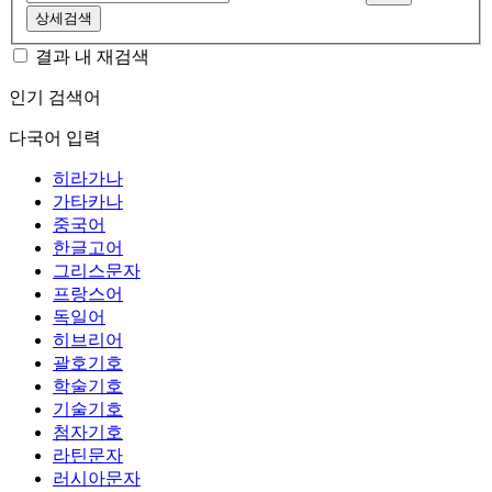
상세검색
결과 내 재검색
인기 검색어
다국어 입력
히라가나
가타카나
중국어
한글고어
그리스문자
프랑스어
독일어
히브리어
괄호기호
학술기호
기술기호
첨자기호
라틴문자
러시아문자