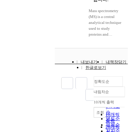
용
콜
R
질
L
하
레
H
과
Mass spectrometry
R
지
스
-
콜
(MS) is a central
H
않
테
1
레
analytical technique
-
으
롤
a
스
used to study
1
면
역
n
테
proteins and
결
간
수
d
롤
biomolecules. It
핍
세
송
O
대
measures mass-to-
마
포
에
C
사
charge ratio of ions to
우
에
서
T
에
identify and quantify
스
서
중
4
관
내보내기
내책장담기
molecules in simple
를
독
요
a
여
한글로보기
and complex
식
성
한
r
하
mixtures.
이
물
역
e
며
Technological
정확도순
하
질
할
c
,
advancement in
거
인
을
o
금
내림차순
instrumentation,
정확도
나
아
하
-
식
sample preparation
순
2
세
는
10개씩 출력
e
시
내림차순
methodologies, and
인기도
4
트
것
x
간
data analysis
시
순
조회
알
으
10개씩
p
에
workflows continue
간
연도순
데
로
r
서
출력
to push the
동
제목순
하
알
e
L
20개씩
capabilities of MS to
안
저자순
이
려
s
R