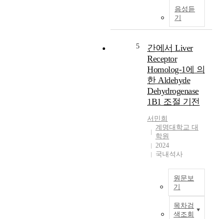
않
e
a
o
음성듣
았
r
t
l
기
다
r
e
o
.
e
d
g
이
c
b
-
5
간에서 Liver
연
e
y
1
Receptor
구
p
l
,
Homolog-1에 의
에
t
i
L
한 Aldehyde
서
o
v
R
Dehydrogenase
는
r
e
H
영
1B1 조절 기전
h
r
-
양
o
r
1
서민희
결
m
e
)
계명대학교 대
핍
o
c
은
학원
상
l
e
장
2024
태
o
p
,
국내석사
에
g
t
간
서
-
o
및
정
원문보
1
r
췌
기
상
(
h
장
적
에
L
o
에
목차검
인
탄
R
m
서
색조회
간
올