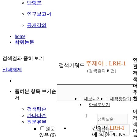
단행본
연구보고서
공개강의
home
학위논문
검색결과 좁혀 보기
주제어 : LRH-1
검색키워드
선택해제
(검색결과
6
건)
좁혀본 항목 보기순
서
내보내기
내책장담기
한글로보기
검색량순
가나다순
1
정확도순
원문유무
간에서
LRH-1
원문
내림차순
정확도
에 의한 PLIN5
있음
(6)