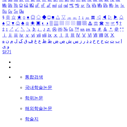
㎒
㎓
㎔
Ω
㏀
㏁
㎊
㎋
㎌
㏖
㏅
㎭
㎮
㎯
㏛
㎩
㎪
㎫
㎬
㏝
㏐
㏓
㏃
㏉
㏜
㏆
§
※
☆
★
○
●
◎
◇
◆
□
■
△
▽
→
←
↑
↓
↔
〓
◁
◀
▷
▶
♤
♠
♡
♥
♧
♣
⊙
◈
▣
◐
◑
▒
▤
▥
▨
▧
▦
▩
♨
☏
☎
☜
☞
¶
†
‡
↕
↗
↙
↖
↘
♭
♩
♪
♬
㉿
㈜
№
㏇
™
㏂
㏘
℡
＃
＆
＊
＠
ª
º
ⅰ
ⅱ
ⅲ
ⅳ
ⅴ
ⅵ
ⅶ
ⅷ
ⅸ
ⅹ
Ⅰ
Ⅱ
Ⅲ
Ⅳ
Ⅴ
Ⅵ
Ⅶ
Ⅷ
Ⅸ
Ⅹ
ا
ب
ت
ث
ج
ح
خ
د
ذ
ر
ز
س
ش
ص
ض
ط
ظ
ع
غ
ف
ق
ک
ل
م
ن
ه
و
ی
닫기
통합검색
국내학술논문
학위논문
해외학술논문
학술지