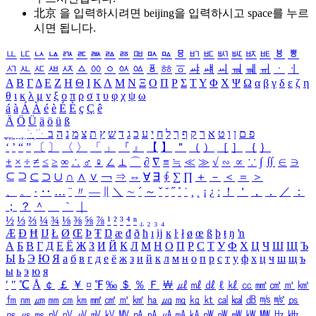
北京 을 입력하시려면
beijing
을 입력하시고 space를 누르
시면 됩니다.
ㅥ
ㅦ
ㅧ
ㅨ
ㅩ
ㅪ
ㅫ
ㅬ
ㅭ
ㅮ
ㅯ
ㅰ
ㅱ
ㅲ
ㅳ
ㅴ
ㅵ
ㅶ
ㅷ
ㅸ
ㅹ
ㅺ
ㅻ
ㅼ
ㅽ
ㅾ
ㅿ
ㆀ
ㆁ
ㆂ
ㆃ
ㆄ
ㆅ
ㆆ
ㆇ
ㆈ
ㆉ
ㆊ
ㆋ
ㆌ
ㆍ
ㆎ
Α
Β
Γ
Δ
Ε
Ζ
Η
Θ
Ι
Κ
Λ
Μ
Ν
Ξ
Ο
Π
Ρ
Σ
Τ
Υ
Φ
Χ
Ψ
Ω
α
β
γ
δ
ε
ζ
η
θ
ι
κ
λ
μ
ν
ξ
ο
π
ρ
σ
τ
υ
φ
χ
ψ
ω
á
à
Á
À
é
è
É
È
ç
Ç
ê
Ä
Ö
Ü
ä
ö
ü
ß
ְ
ֳ
ֲ
ֱ
ָ
ַ
ֵ
ֶ
ִ
ֹ
ּ
ֻ
ׂ
ׁ
ּ
ב
ה
נ
מ
צ
ת
ץ
ש
ד
ג
כ
ע
י
ח
ל
ך
ף
ק
ר
א
ט
ו
ן
ם
פ
‘
’
“
”
〔
〕
〈
〉
「
」
『
』
【
】
＂
（
）
［
］
｛
｝
±
×
÷
≠
≤
≥
∞
∴
♂
♀
∠
⊥
⌒
∂
∇
≡
≒
≪
≫
√
∽
∝
∵
∫
∬
∈
∋
⊆
⊇
⊂
⊃
∪
∩
∧
∨
￢
⇒
⇔
∀
∃
∮
∑
∏
＋
－
＜
＝
＞
、
。
·
‥
…
¨
〃
―
∥
＼
∼
´
～
ˇ
˘
˝
˚
˙
¸
˛
¡
¿
ː
！
＇
，
．
／
：
；
？
＾
＿
｀
｜
½
⅓
⅔
¼
¾
⅛
⅜
⅝
⅞
¹
²
³
⁴
ⁿ
₁
₂
₃
₄
Æ
Ð
Ħ
Ĳ
Ł
Ø
Œ
Þ
Ŧ
Ŋ
æ
đ
ð
ħ
ı
ĳ
ĸ
ŀ
ł
ø
œ
ß
þ
ŧ
ŋ
ŉ
А
Б
В
Г
Д
Е
Ё
Ж
З
И
Й
К
Л
М
Н
О
П
Р
С
Т
У
Ф
Х
Ц
Ч
Ш
Щ
Ъ
Ы
Ь
Э
Ю
Я
а
б
в
г
д
е
ё
ж
з
и
й
к
л
м
н
о
п
р
с
т
у
ф
х
ц
ч
ш
щ
ъ
ы
ь
э
ю
я
′
″
℃
Å
￠
￡
￥
¤
℉
‰
＄
％
Ｆ
￦
㎕
㎖
㎗
ℓ
㎘
㏄
㎣
㎤
㎥
㎦
㎙
㎚
㎛
㎜
㎝
㎞
㎟
㎠
㎡
㎢
㏊
㎍
㎎
㎏
㏏
㎈
㎉
㏈
㎧
㎨
㎰
㎱
㎲
㎳
㎴
㎵
㎶
㎷
㎸
㎹
㎀
㎁
㎂
㎃
㎄
㎺
㎻
㎽
㎾
㎿
㎐
㎑