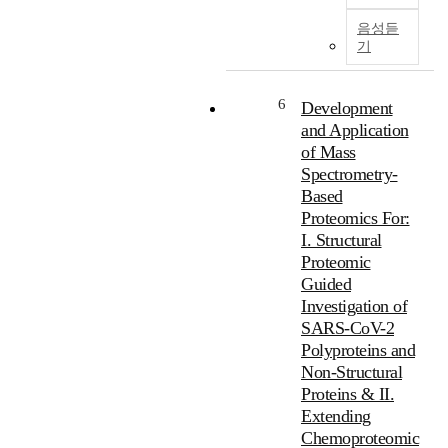
H
o
유
의
이
-
l
전
음성듣
생
유
1
o
자
기
리
입
)
g
발
상
되
은
-
현
태
면
고
6
1
을
Development
를
간
아
(
조
and Application
유
에
핵
L
절
of Mass
지
서
수
R
하
Spectrometry-
하
다
용
H
는
Based
기
양
체
-
세
Proteomics For:
위
한
계
1
포
해
I. Structural
효
열
)
내
지
Proteomic
소
의
i
전
질
활
Guided
전
n
사
대
성
사
Investigation of
h
인
사
에
인
u
자
SARS-CoV-2
에
의
자
m
이
Polyproteins and
관
해
로
a
며
Non-Structural
여
해
주
n
,
Proteins & II.
하
독
로
e
대
Extending
는
작
간
m
사
Chemoproteomic
L
용
,
b
항