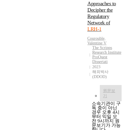
R
Approaches to
을
췌
r
상
H
Decipher the
거
장
y
성
-
친
Regulatory
그
o
을
1
다
리
Network of
n
조
의
.
고
i
절
LRH-1
조
그
난
c
하
절
중
Courouble,
소
c
는
기
Valentine V
알
에
a
중
The Scripps
능
데
서
r
요
Research Institute
을
하
많
c
한
ProQuest
규
이
Dissertati
이
i
고
명
2023
드
발
n
아
해외박사
하
탈
현
o
핵
(DDOD)
였
수
되
m
수
다
소
고
a
용
.
효
원문보
,
c
체
정
기
소
담
e
이
상
가
즙
소속기관이 구
l
다
및
독 중이 아닌
제
산
l
.
경우 오후 4시
간
대
합
s
주
부터 익일 오
특
로
성
전 9시까지 원
.
로
이
문보기가 가능
작
과
L
지
합니다.
적