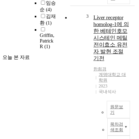
o
임승
대
n
순
(4)
사
s
김재
3
Liver receptor
의
t
환
(1)
homolog-1에 의
조
r
한 베테인호모
절
a
Griffin,
시스테인 메틸
자
t
Patrick
로
전이효소 유전
e
R
(1)
알
자 발현 조절
t
려
오늘 본 자료
기전
h
져
e
있
한희경
r
다
계명대학교 대
e
학원
.
g
2023
그
u
국내석사
러
l
나
a
지
원문보
t
질
기
i
동
o
간
원
목차검
n
수
색조회
을
o
용
위
f
체