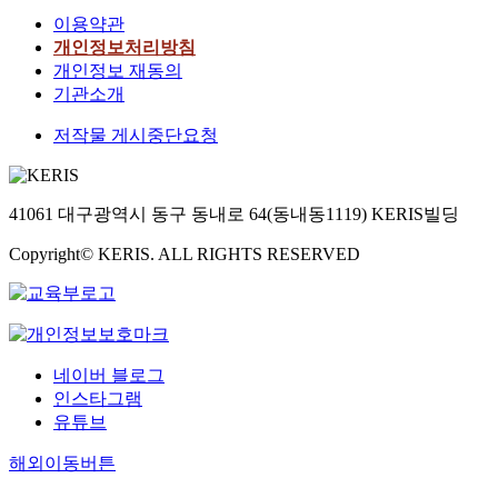
mechanisms of the
1
간
드
C
1
이용약관
nuclear receptor (NR)
의
염
리
C
의
liver receptor
개인정보처리방침
표
에
아
I
표
homolog-1 (LRH-1)
개인정보 재동의
적
서
대
T
적
in Project 2.Structural
기관소개
인
더
사
c
인
proteomics uses MS-
자
나
의
e
자
저작물 게시중단요청
based methodologies
를
아
조
l
들
to characterize
규
가
절
l
이
protein structure.
명
간
자
s
일
Specifically, it
하
암
로
41061 대구광역시 동구 동내로 64(동내동1119) KERIS빌딩
a
부
captures the
기
까
알
n
규
structural plasticity
위
Copyright© KERIS. ALL RIGHTS RESERVED
지
려
d
명
inherent to proteins
해
진
져
d
되
in solution. In Project
서
행
있
e
었
1 we utilized
m
될
다
c
으
hydrogen deuterium
R
수
.
r
나
exchange MS and
N
있
황
e
아
네이버 블로그
crosslinking MS as
A
다
화
a
직
인스타그램
complementary
발
.
수
s
도
유튜브
techniques to
현
이
소
e
표
interrogate the
분
전
는
d
적
해외이동버튼
published
석
연
가
d
인
heterotetrameric
,
구