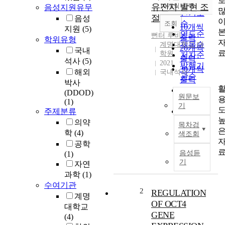
순
유전자 발현 조
10개씩 출력
음성지원유무
내림차순
인기도
절
음성
순
조회
10개씩
지원
(5)
연도순
뻔터 루비
출력
학위유형
제목순
계명대학교 대
20개씩
국내
학원
저자순
출력
석사
(5)
2021
발행기
30개씩
해외
국내석사
관순
출력
박사
50개씩
(DDOD)
원문보
출력
(1)
기
주제분류
100개씩
간
출력
의약
목차검
수
학
(4)
색조회
용
공학
체
음성듣
(1)
동
기
자연
족
과학
(1)
체
수여기관
-
2
REGULATION
계명
1
OF OCT4
대학교
(
GENE
(4)
L