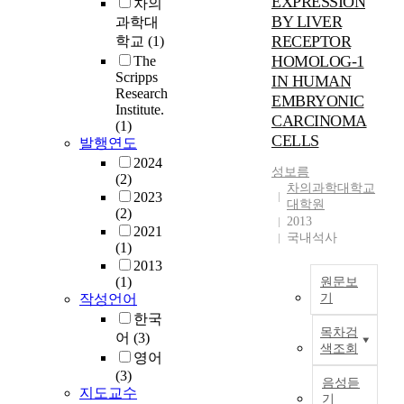
EXPRESSION
차의
R
BY LIVER
과학대
H
RECEPTOR
학교
(1)
-
HOMOLOG-1
The
1
Scripps
IN HUMAN
)
Research
은
EMBRYONIC
Institute.
간
CARCINOMA
(1)
에
CELLS
발행연도
서
2024
포
성보름
(2)
도
차의과학대학교
2023
대학원
당
(2)
2013
,
2021
국내석사
담
(1)
즙
2013
산
(1)
원문보
및
작성언어
기
미
한국
W
토
목차검
어
(3)
e
색조회
콘
영어
d
드
(3)
e
음성듣
리
지도교수
m
기
아