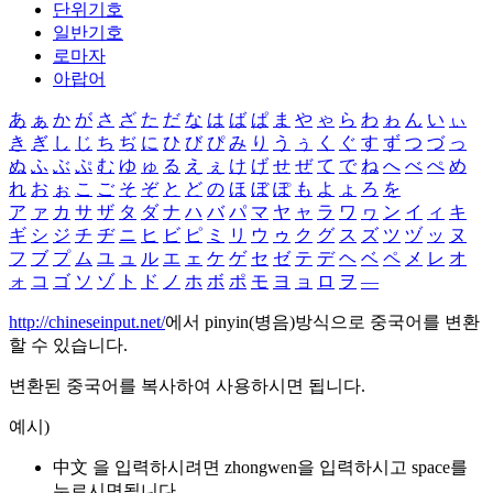
단위기호
일반기호
로마자
아랍어
あ
ぁ
か
が
さ
ざ
た
だ
な
は
ば
ぱ
ま
や
ゃ
ら
わ
ゎ
ん
い
ぃ
き
ぎ
し
じ
ち
ぢ
に
ひ
び
ぴ
み
り
う
ぅ
く
ぐ
す
ず
つ
づ
っ
ぬ
ふ
ぶ
ぷ
む
ゆ
ゅ
る
え
ぇ
け
げ
せ
ぜ
て
で
ね
へ
べ
ぺ
め
れ
お
ぉ
こ
ご
そ
ぞ
と
ど
の
ほ
ぼ
ぽ
も
よ
ょ
ろ
を
ア
ァ
カ
サ
ザ
タ
ダ
ナ
ハ
バ
パ
マ
ヤ
ャ
ラ
ワ
ヮ
ン
イ
ィ
キ
ギ
シ
ジ
チ
ヂ
ニ
ヒ
ビ
ピ
ミ
リ
ウ
ゥ
ク
グ
ス
ズ
ツ
ヅ
ッ
ヌ
フ
ブ
プ
ム
ユ
ュ
ル
エ
ェ
ケ
ゲ
セ
ゼ
テ
デ
ヘ
ベ
ペ
メ
レ
オ
ォ
コ
ゴ
ソ
ゾ
ト
ド
ノ
ホ
ボ
ポ
モ
ヨ
ョ
ロ
ヲ
―
http://chineseinput.net/
에서 pinyin(병음)방식으로 중국어를 변환
할 수 있습니다.
변환된 중국어를 복사하여 사용하시면 됩니다.
예시)
中文 을 입력하시려면
zhongwen
을 입력하시고 space를
누르시면됩니다.