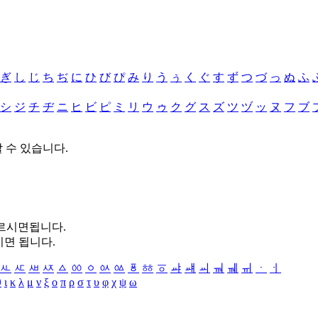
ぎ
し
じ
ち
ぢ
に
ひ
び
ぴ
み
り
う
ぅ
く
ぐ
す
ず
つ
づ
っ
ぬ
ふ
シ
ジ
チ
ヂ
ニ
ヒ
ビ
ピ
ミ
リ
ウ
ゥ
ク
グ
ス
ズ
ツ
ヅ
ッ
ヌ
フ
ブ
할 수 있습니다.
누르시면됩니다.
시면 됩니다.
ㅻ
ㅼ
ㅽ
ㅾ
ㅿ
ㆀ
ㆁ
ㆂ
ㆃ
ㆄ
ㆅ
ㆆ
ㆇ
ㆈ
ㆉ
ㆊ
ㆋ
ㆌ
ㆍ
ㆎ
θ
ι
κ
λ
μ
ν
ξ
ο
π
ρ
σ
τ
υ
φ
χ
ψ
ω