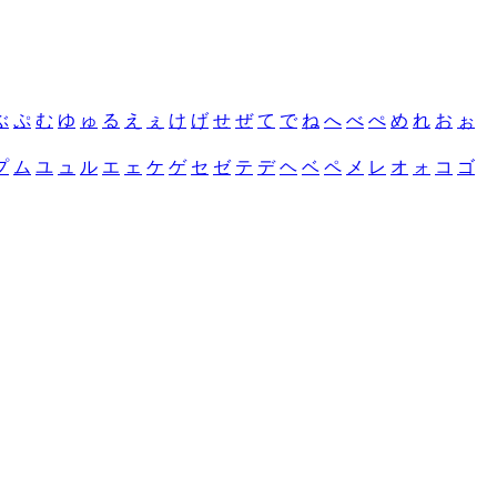
ぶ
ぷ
む
ゆ
ゅ
る
え
ぇ
け
げ
せ
ぜ
て
で
ね
へ
べ
ぺ
め
れ
お
ぉ
プ
ム
ユ
ュ
ル
エ
ェ
ケ
ゲ
セ
ゼ
テ
デ
ヘ
ベ
ペ
メ
レ
オ
ォ
コ
ゴ