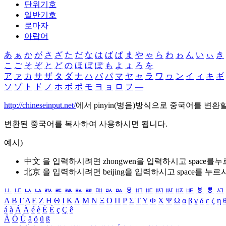
단위기호
일반기호
로마자
아랍어
あ
ぁ
か
が
さ
ざ
た
だ
な
は
ば
ぱ
ま
や
ゃ
ら
わ
ゎ
ん
い
ぃ
き
こ
ご
そ
ぞ
と
ど
の
ほ
ぼ
ぽ
も
よ
ょ
ろ
を
ア
ァ
カ
サ
ザ
タ
ダ
ナ
ハ
バ
パ
マ
ヤ
ャ
ラ
ワ
ヮ
ン
イ
ィ
キ
ギ
ソ
ゾ
ト
ド
ノ
ホ
ボ
ポ
モ
ヨ
ョ
ロ
ヲ
―
http://chineseinput.net/
에서 pinyin(병음)방식으로 중국어를 변환
변환된 중국어를 복사하여 사용하시면 됩니다.
예시)
中文 을 입력하시려면
zhongwen
을 입력하시고 space를
北京 을 입력하시려면
beijing
을 입력하시고 space를 누르
ㅥ
ㅦ
ㅧ
ㅨ
ㅩ
ㅪ
ㅫ
ㅬ
ㅭ
ㅮ
ㅯ
ㅰ
ㅱ
ㅲ
ㅳ
ㅴ
ㅵ
ㅶ
ㅷ
ㅸ
ㅹ
ㅺ
Α
Β
Γ
Δ
Ε
Ζ
Η
Θ
Ι
Κ
Λ
Μ
Ν
Ξ
Ο
Π
Ρ
Σ
Τ
Υ
Φ
Χ
Ψ
Ω
α
β
γ
δ
ε
ζ
η
á
à
Á
À
é
è
É
È
ç
Ç
ê
Ä
Ö
Ü
ä
ö
ü
ß