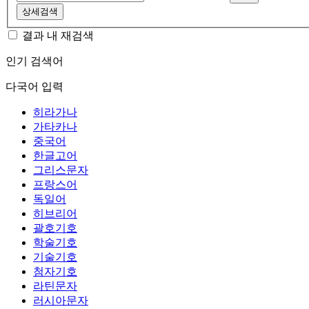
상세검색
결과 내 재검색
인기 검색어
다국어 입력
히라가나
가타카나
중국어
한글고어
그리스문자
프랑스어
독일어
히브리어
괄호기호
학술기호
기술기호
첨자기호
라틴문자
러시아문자