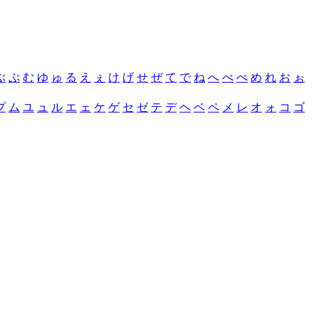
ぶ
ぷ
む
ゆ
ゅ
る
え
ぇ
け
げ
せ
ぜ
て
で
ね
へ
べ
ぺ
め
れ
お
ぉ
プ
ム
ユ
ュ
ル
エ
ェ
ケ
ゲ
セ
ゼ
テ
デ
ヘ
ベ
ペ
メ
レ
オ
ォ
コ
ゴ