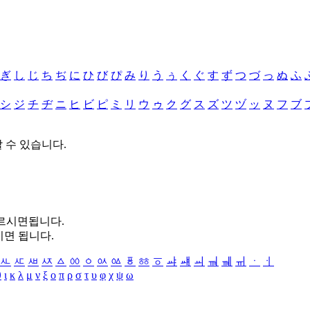
ぎ
し
じ
ち
ぢ
に
ひ
び
ぴ
み
り
う
ぅ
く
ぐ
す
ず
つ
づ
っ
ぬ
ふ
シ
ジ
チ
ヂ
ニ
ヒ
ビ
ピ
ミ
リ
ウ
ゥ
ク
グ
ス
ズ
ツ
ヅ
ッ
ヌ
フ
ブ
할 수 있습니다.
누르시면됩니다.
시면 됩니다.
ㅻ
ㅼ
ㅽ
ㅾ
ㅿ
ㆀ
ㆁ
ㆂ
ㆃ
ㆄ
ㆅ
ㆆ
ㆇ
ㆈ
ㆉ
ㆊ
ㆋ
ㆌ
ㆍ
ㆎ
θ
ι
κ
λ
μ
ν
ξ
ο
π
ρ
σ
τ
υ
φ
χ
ψ
ω