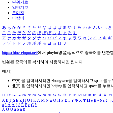
단위기호
일반기호
로마자
아랍어
あ
ぁ
か
が
さ
ざ
た
だ
な
は
ば
ぱ
ま
や
ゃ
ら
わ
ゎ
ん
い
ぃ
き
こ
ご
そ
ぞ
と
ど
の
ほ
ぼ
ぽ
も
よ
ょ
ろ
を
ア
ァ
カ
サ
ザ
タ
ダ
ナ
ハ
バ
パ
マ
ヤ
ャ
ラ
ワ
ヮ
ン
イ
ィ
キ
ギ
ソ
ゾ
ト
ド
ノ
ホ
ボ
ポ
モ
ヨ
ョ
ロ
ヲ
―
http://chineseinput.net/
에서 pinyin(병음)방식으로 중국어를 변환
변환된 중국어를 복사하여 사용하시면 됩니다.
예시)
中文 을 입력하시려면
zhongwen
을 입력하시고 space를
北京 을 입력하시려면
beijing
을 입력하시고 space를 누르
ㅥ
ㅦ
ㅧ
ㅨ
ㅩ
ㅪ
ㅫ
ㅬ
ㅭ
ㅮ
ㅯ
ㅰ
ㅱ
ㅲ
ㅳ
ㅴ
ㅵ
ㅶ
ㅷ
ㅸ
ㅹ
ㅺ
Α
Β
Γ
Δ
Ε
Ζ
Η
Θ
Ι
Κ
Λ
Μ
Ν
Ξ
Ο
Π
Ρ
Σ
Τ
Υ
Φ
Χ
Ψ
Ω
α
β
γ
δ
ε
ζ
η
á
à
Á
À
é
è
É
È
ç
Ç
ê
Ä
Ö
Ü
ä
ö
ü
ß