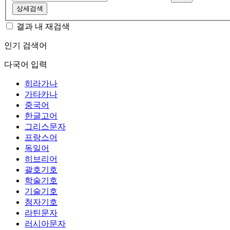
상세검색
결과 내 재검색
인기 검색어
다국어 입력
히라가나
가타카나
중국어
한글고어
그리스문자
프랑스어
독일어
히브리어
괄호기호
학술기호
기술기호
첨자기호
라틴문자
러시아문자