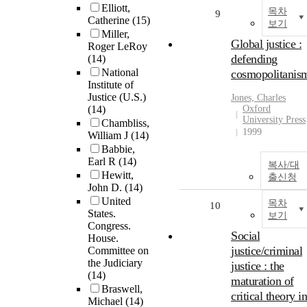
Elliott,
목차
9
Catherine
(15)
보기
Miller,
Global justice :
Roger LeRoy
defending
(14)
National
cosmopolitanis
Institute of
Justice (U.S.)
Jones, Charles
(14)
Oxford
University Press
Chambliss,
1999
William J
(14)
Babbie,
Earl R
(14)
복사/대
Hewitt,
출신청
John D.
(14)
United
목차
10
States.
보기
Congress.
Social
House.
justice/criminal
Committee on
the Judiciary
justice : the
(14)
maturation of
Braswell,
critical theory in
Michael
(14)