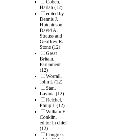
Coben,
Harlan
(12)
edited by
Dennis J.
Hutchinson,
David A.
Strauss and
Geoffrey R.
Stone
(12)
Great
Britain.
Parliament
(12)
Worrall,
John L
(12)
Stan,
Lavinia
(12)
Reichel,
Philip L
(12)
William E.
Conklin,
editor in chief
(12)
Congress