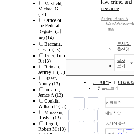
law, crime, and
Maxfield,
deviance
Michael G
(14)
Arrigo, Bruce A
Office of
West/Wadsworth
the Federal
1999
Register (미
국)
(14)
Beccaria,
복사/대
Cesare
(13)
출신청
Tyler, Tom
R
(13)
목차
보기
Reiman,
Jeffrey H
(13)
Fraser,
내보내기
내책장
Nancy
(13)
한글로보기
Inciardi,
James A
(13)
Conklin,
정확도순
William E
(13)
Muraskin,
내림차순
정확도
Roslyn
(13)
순
Regoli,
10개씩 출력
내림차
인기도
Robert M
(13)
순
조회