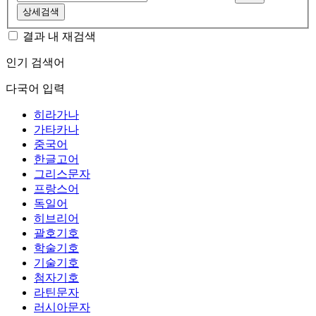
상세검색
결과 내 재검색
인기 검색어
다국어 입력
히라가나
가타카나
중국어
한글고어
그리스문자
프랑스어
독일어
히브리어
괄호기호
학술기호
기술기호
첨자기호
라틴문자
러시아문자