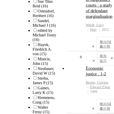
Sue Titus
courts : a study
Reid
(16)
of defendant
Ostendorf,
Heribert
(16)
marginalisation
Sandel,
Michael J
(16)
Welsh, Lucy
Hart
2022
edited by
Michael Tonry
(16)
복사/대
Hayek,
출신청
Friedrich A.
von
(15)
목차
8
Muncie,
보기
John
(15)
Economic
Neubauer,
David W
(15)
justice . 1-2
Sterba,
James P
(15)
Brosio, Giorgio
Edward Elgar
Gaines,
1999
Larry K
(15)
Hemmens,
Craig
(15)
복사/대
Walter
출신청
Frenz
(15)