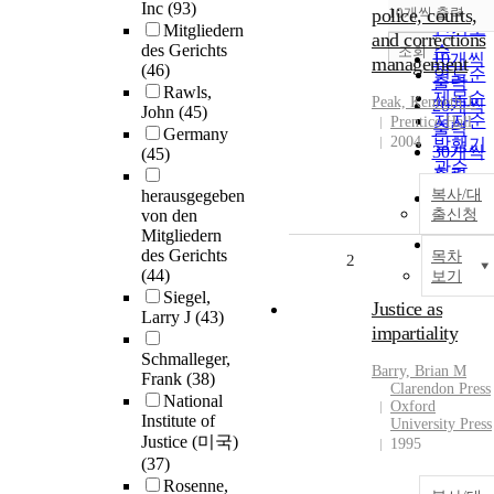
순
Inc
(93)
police, courts,
10개씩 출력
내림차
인기도
Mitgliedern
and corrections
des Gerichts
순
조회
10개씩
management
(46)
연도순
출력
Rawls,
제목순
Peak, Kenneth J.
20개씩
John
(45)
저자순
Prentice Hall
출력
Germany
2004
발행기
30개씩
(45)
관순
출력
herausgegeben
복사/대
50개씩
von den
출신청
출력
Mitgliedern
100개씩
des Gerichts
목차
2
출력
(44)
보기
Siegel,
Justice as
Larry J
(43)
impartiality
Schmalleger,
Barry, Brian M
Frank
(38)
Clarendon Press
National
Oxford
Institute of
University Press
Justice (미국)
1995
(37)
Rosenne,