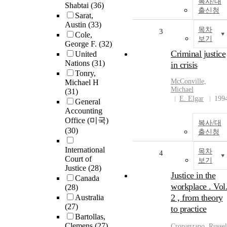
복사/대
Shabtai
(36)
출신청
Sarat,
Austin
(33)
목차
3
Cole,
보기
George F.
(32)
Criminal justice
United
Nations
(31)
in crisis
Tonry,
McConville,
Michael H
Michael
(31)
E. Elgar
199
General
Accounting
Office (미국)
복사/대
(30)
출신청
International
목차
4
Court of
보기
Justice
(28)
Justice in the
Canada
workplace . Vol
(28)
2 , from theory
Australia
(27)
to practice
Bartollas,
Clemens
(27)
Cropanzano, Russel