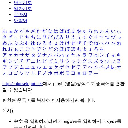
단위기호
일반기호
로마자
아랍어
あ
ぁ
か
が
さ
ざ
た
だ
な
は
ば
ぱ
ま
や
ゃ
ら
わ
ゎ
ん
い
ぃ
き
ぎ
し
じ
ち
ぢ
に
ひ
び
ぴ
み
り
う
ぅ
く
ぐ
す
ず
つ
づ
っ
ぬ
ふ
ぶ
ぷ
む
ゆ
ゅ
る
え
ぇ
け
げ
せ
ぜ
て
で
ね
へ
べ
ぺ
め
れ
お
ぉ
こ
ご
そ
ぞ
と
ど
の
ほ
ぼ
ぽ
も
よ
ょ
ろ
を
ア
ァ
カ
サ
ザ
タ
ダ
ナ
ハ
バ
パ
マ
ヤ
ャ
ラ
ワ
ヮ
ン
イ
ィ
キ
ギ
シ
ジ
チ
ヂ
ニ
ヒ
ビ
ピ
ミ
リ
ウ
ゥ
ク
グ
ス
ズ
ツ
ヅ
ッ
ヌ
フ
ブ
プ
ム
ユ
ュ
ル
エ
ェ
ケ
ゲ
セ
ゼ
テ
デ
ヘ
ベ
ペ
メ
レ
オ
ォ
コ
ゴ
ソ
ゾ
ト
ド
ノ
ホ
ボ
ポ
モ
ヨ
ョ
ロ
ヲ
―
http://chineseinput.net/
에서 pinyin(병음)방식으로 중국어를 변환
할 수 있습니다.
변환된 중국어를 복사하여 사용하시면 됩니다.
예시)
中文 을 입력하시려면
zhongwen
을 입력하시고 space를
누르시면됩니다.