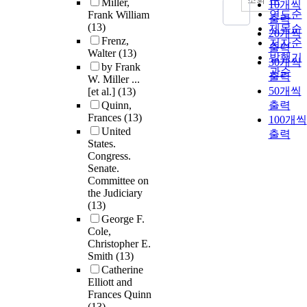
Miller,
10개씩
연도순
Frank William
출력
(13)
제목순
20개씩
Frenz,
저자순
출력
Walter
(13)
발행기
30개씩
by Frank
관순
출력
W. Miller ...
50개씩
[et al.]
(13)
Quinn,
출력
Frances
(13)
100개씩
United
출력
States.
Congress.
Senate.
Committee on
the Judiciary
(13)
George F.
Cole,
Christopher E.
Smith
(13)
Catherine
Elliott and
Frances Quinn
(13)