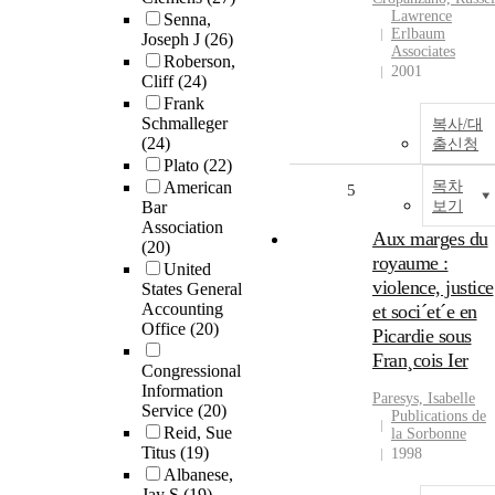
Lawrence
Senna,
Erlbaum
Joseph J
(26)
Associates
Roberson,
2001
Cliff
(24)
Frank
Schmalleger
복사/대
(24)
출신청
Plato
(22)
American
목차
5
Bar
보기
Association
Aux marges du
(20)
royaume :
United
violence, justice
States General
Accounting
et soci´et´e en
Office
(20)
Picardie sous
Fran¸cois Ier
Congressional
Information
Paresys, Isabelle
Service
(20)
Publications de
Reid, Sue
la Sorbonne
Titus
(19)
1998
Albanese,
Jay S
(19)