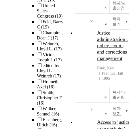
복사/대
United
출신청
States.
Congress
(19)
목차
6
Feld, Barry
보기
C
(19)
Justice
Champion,
Dean J
(17)
administration :
Weinreb,
police, courts,
Lloyd L.
(17)
and corrections
Victor,
management
Joseph L
(17)
edited by
Peak, Ken
Lloyd L.
Prentice Hall
Weinreb
(17)
1995
Honneth,
Axel
(16)
Smith,
복사/대
Christopher E
출신청
(16)
Walker,
목차
7
Samuel
(16)
보기
Eisenberg,
Access to justic
Ulrich
(16)
in magistrates'