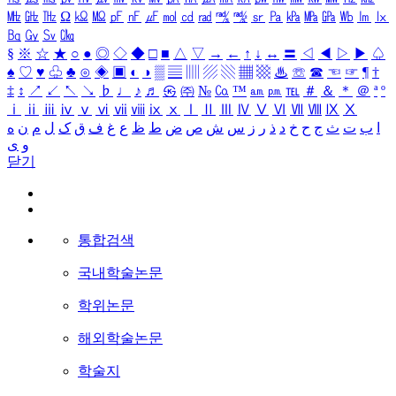
㎒
㎓
㎔
Ω
㏀
㏁
㎊
㎋
㎌
㏖
㏅
㎭
㎮
㎯
㏛
㎩
㎪
㎫
㎬
㏝
㏐
㏓
㏃
㏉
㏜
㏆
§
※
☆
★
○
●
◎
◇
◆
□
■
△
▽
→
←
↑
↓
↔
〓
◁
◀
▷
▶
♤
♠
♡
♥
♧
♣
⊙
◈
▣
◐
◑
▒
▤
▥
▨
▧
▦
▩
♨
☏
☎
☜
☞
¶
†
‡
↕
↗
↙
↖
↘
♭
♩
♪
♬
㉿
㈜
№
㏇
™
㏂
㏘
℡
＃
＆
＊
＠
ª
º
ⅰ
ⅱ
ⅲ
ⅳ
ⅴ
ⅵ
ⅶ
ⅷ
ⅸ
ⅹ
Ⅰ
Ⅱ
Ⅲ
Ⅳ
Ⅴ
Ⅵ
Ⅶ
Ⅷ
Ⅸ
Ⅹ
ا
ب
ت
ث
ج
ح
خ
د
ذ
ر
ز
س
ش
ص
ض
ط
ظ
ع
غ
ف
ق
ک
ل
م
ن
ه
و
ی
닫기
통합검색
국내학술논문
학위논문
해외학술논문
학술지