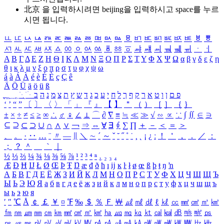
北京 을 입력하시려면
beijing
을 입력하시고 space를 누르
시면 됩니다.
ㅥ
ㅦ
ㅧ
ㅨ
ㅩ
ㅪ
ㅫ
ㅬ
ㅭ
ㅮ
ㅯ
ㅰ
ㅱ
ㅲ
ㅳ
ㅴ
ㅵ
ㅶ
ㅷ
ㅸ
ㅹ
ㅺ
ㅻ
ㅼ
ㅽ
ㅾ
ㅿ
ㆀ
ㆁ
ㆂ
ㆃ
ㆄ
ㆅ
ㆆ
ㆇ
ㆈ
ㆉ
ㆊ
ㆋ
ㆌ
ㆍ
ㆎ
Α
Β
Γ
Δ
Ε
Ζ
Η
Θ
Ι
Κ
Λ
Μ
Ν
Ξ
Ο
Π
Ρ
Σ
Τ
Υ
Φ
Χ
Ψ
Ω
α
β
γ
δ
ε
ζ
η
θ
ι
κ
λ
μ
ν
ξ
ο
π
ρ
σ
τ
υ
φ
χ
ψ
ω
á
à
Á
À
é
è
É
È
ç
Ç
ê
Ä
Ö
Ü
ä
ö
ü
ß
ְ
ֳ
ֲ
ֱ
ָ
ַ
ֵ
ֶ
ִ
ֹ
ּ
ֻ
ׂ
ׁ
ּ
ב
ה
נ
מ
צ
ת
ץ
ש
ד
ג
כ
ע
י
ח
ל
ך
ף
ק
ר
א
ט
ו
ן
ם
פ
‘
’
“
”
〔
〕
〈
〉
「
」
『
』
【
】
＂
（
）
［
］
｛
｝
±
×
÷
≠
≤
≥
∞
∴
♂
♀
∠
⊥
⌒
∂
∇
≡
≒
≪
≫
√
∽
∝
∵
∫
∬
∈
∋
⊆
⊇
⊂
⊃
∪
∩
∧
∨
￢
⇒
⇔
∀
∃
∮
∑
∏
＋
－
＜
＝
＞
、
。
·
‥
…
¨
〃
―
∥
＼
∼
´
～
ˇ
˘
˝
˚
˙
¸
˛
¡
¿
ː
！
＇
，
．
／
：
；
？
＾
＿
｀
｜
½
⅓
⅔
¼
¾
⅛
⅜
⅝
⅞
¹
²
³
⁴
ⁿ
₁
₂
₃
₄
Æ
Ð
Ħ
Ĳ
Ł
Ø
Œ
Þ
Ŧ
Ŋ
æ
đ
ð
ħ
ı
ĳ
ĸ
ŀ
ł
ø
œ
ß
þ
ŧ
ŋ
ŉ
А
Б
В
Г
Д
Е
Ё
Ж
З
И
Й
К
Л
М
Н
О
П
Р
С
Т
У
Ф
Х
Ц
Ч
Ш
Щ
Ъ
Ы
Ь
Э
Ю
Я
а
б
в
г
д
е
ё
ж
з
и
й
к
л
м
н
о
п
р
с
т
у
ф
х
ц
ч
ш
щ
ъ
ы
ь
э
ю
я
′
″
℃
Å
￠
￡
￥
¤
℉
‰
＄
％
Ｆ
￦
㎕
㎖
㎗
ℓ
㎘
㏄
㎣
㎤
㎥
㎦
㎙
㎚
㎛
㎜
㎝
㎞
㎟
㎠
㎡
㎢
㏊
㎍
㎎
㎏
㏏
㎈
㎉
㏈
㎧
㎨
㎰
㎱
㎲
㎳
㎴
㎵
㎶
㎷
㎸
㎹
㎀
㎁
㎂
㎃
㎄
㎺
㎻
㎽
㎾
㎿
㎐
㎑