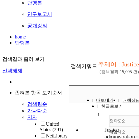
단행본
연구보고서
공개강의
home
단행본
검색결과 좁혀 보기
주제어 : Justice
검색키워드
선택해제
(검색결과
15,095
건)
좁혀본 항목 보기순서
내보내기
내책장
검색량순
한글로보기
가나다순
1
저자
정확도순
United
Justice
States
(291)
내림차순
정확도
NetLibrary,
administration :